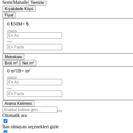
Semt/Mahalle
Temizle
Kıyakdede Köyü
Fiyat
0 ₺
50M+ ₺
—
Metrekare
Brüt m²
Net m²
0 m²
1B+ m²
—
Arama Kelimesi
Otomatik ara
İlan olmayan seçenekleri gizle