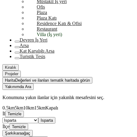
Müstakil İş yeri
Ofis
Plaza
Plaza Katı
Residence Katı & Ofisi
Restaurant
Villa (İş yeri)
Devren İş Yeri
Arsa
Kat Karşılığı Arsa
Turistik Tesis
Kiralık
Projeler
Harita
Değerleri ve ilanları tematik haritada görün
Yakınımda Ara
Konumuna yakın ilanlar için yakınlık mesafesini seç.
0.5km
5km
10km
15km
Kapalı
İl
Temizle
Isparta
İlçe
Temizle
Şarkikaraağaç