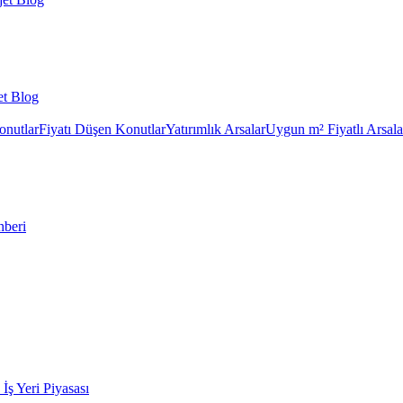
et Blog
onutlar
Fiyatı Düşen Konutlar
Yatırımlık Arsalar
Uygun m² Fiyatlı Arsala
hberi
k İş Yeri Piyasası