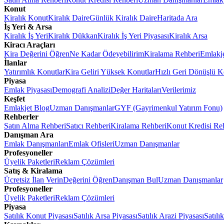
Konut
Kiralık Konut
Kiralık Daire
Günlük Kiralık Daire
Haritada Ara
İş Yeri & Arsa
Kiralık İş Yeri
Kiralık Dükkan
Kiralık İş Yeri Piyasası
Kiralık Arsa
Kiracı Araçları
Kira Değerini Öğren
Ne Kadar Ödeyebilirim
Kiralama Rehberi
Emlakj
İlanlar
Yatırımlık Konutlar
Kira Geliri Yüksek Konutlar
Hızlı Geri Dönüşlü K
Piyasa
Emlak Piyasası
Demografi Analizi
Değer Haritaları
Verilerimiz
Keşfet
Emlakjet Blog
Uzman Danışmanlar
GYF (Gayrimenkul Yatırım Fonu)
Rehberler
Satın Alma Rehberi
Satıcı Rehberi
Kiralama Rehberi
Konut Kredisi Re
Danışman Ara
Emlak Danışmanları
Emlak Ofisleri
Uzman Danışmanlar
Profesyoneller
Üyelik Paketleri
Reklam Çözümleri
Satış & Kiralama
Ücretsiz İlan Verin
Değerini Öğren
Danışman Bul
Uzman Danışmanlar
Profesyoneller
Üyelik Paketleri
Reklam Çözümleri
Piyasa
Satılık Konut Piyasası
Satılık Arsa Piyasası
Satılık Arazi Piyasası
Satılı