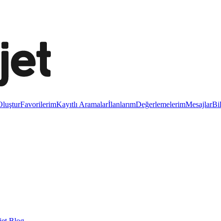
luştur
Favorilerim
Kayıtlı Aramalar
İlanlarım
Değerlemelerim
Mesajlar
Bi
et Blog