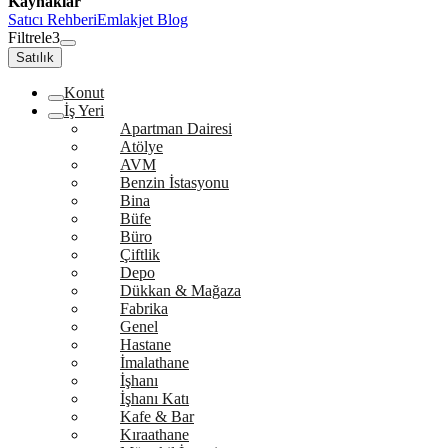
Kaynaklar
Satıcı Rehberi
Emlakjet Blog
Filtrele
3
Satılık
Konut
İş Yeri
Apartman Dairesi
Atölye
AVM
Benzin İstasyonu
Bina
Büfe
Büro
Çiftlik
Depo
Dükkan & Mağaza
Fabrika
Genel
Hastane
İmalathane
İşhanı
İşhanı Katı
Kafe & Bar
Kıraathane