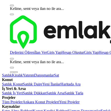
Kelime, semt veya ilan no ile ara...
Değerini Öğren
İlan Ver
Giriş Yap
Hesap Oluştur
Giriş Yap
Hesap O
Kelime, semt veya ilan no ile ara...
Satılık
Kiralık
Yatırım
Danışmanlar
Sat
Konut
Satılık Konut
Satılık Daire
Yeni İlanlar
Haritada Ara
İş Yeri & Arsa
Satılık İş Yeri
Satılık Dükkan
Satılık Arsa
Satılık Tarla
Projeler
Tüm Projeler
Ankara Konut Projeleri
Yeni Projeler
Kaynaklar
Satın Alma Rehberi
Konut Kredisi Rehberi
Uzman Danışmanlar
Emlakj