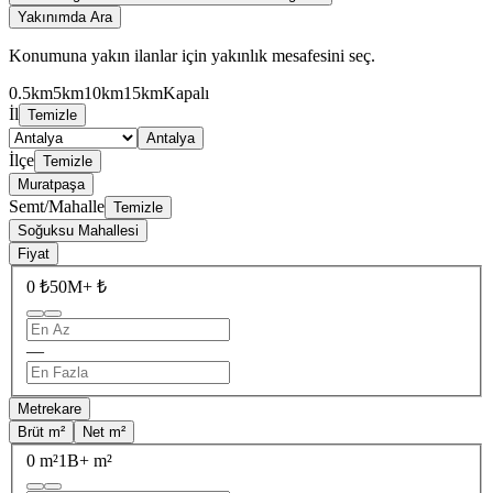
Yakınımda Ara
Konumuna yakın ilanlar için yakınlık mesafesini seç.
0.5km
5km
10km
15km
Kapalı
İl
Temizle
Antalya
İlçe
Temizle
Muratpaşa
Semt/Mahalle
Temizle
Soğuksu Mahallesi
Fiyat
0 ₺
50M+ ₺
—
Metrekare
Brüt m²
Net m²
0 m²
1B+ m²