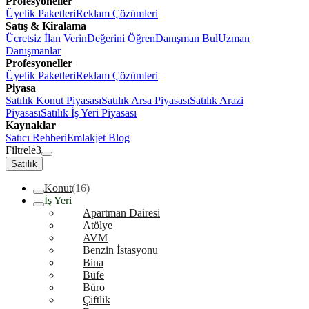
Profesyoneller
Üyelik Paketleri
Reklam Çözümleri
Satış & Kiralama
Ücretsiz İlan Verin
Değerini Öğren
Danışman Bul
Uzman
Danışmanlar
Profesyoneller
Üyelik Paketleri
Reklam Çözümleri
Piyasa
Satılık Konut Piyasası
Satılık Arsa Piyasası
Satılık Arazi
Piyasası
Satılık İş Yeri Piyasası
Kaynaklar
Satıcı Rehberi
Emlakjet Blog
Filtrele
3
Satılık
Konut
(16)
İş Yeri
Apartman Dairesi
Atölye
AVM
Benzin İstasyonu
Bina
Büfe
Büro
Çiftlik