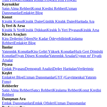
Kaynaklar
Satın Alma Rehberi
Konut Kredisi Rehberi
Uzman
Danışmanlar
Emlakjet Blog
Konut
Kiralık Konut
Kiralık Daire
Günlük Kiralık Daire
Haritada Ara
İş Yeri & Arsa
Kiralık İş Yeri
Kiralık Dükkan
Kiralık İş Yeri Piyasası
Kiralık Arsa
Kiracı Araçları
Kira Değerini Öğren
Ne Kadar Ödeyebilirim
Kiralama
Rehberi
Emlakjet Blog
İlanlar
Yatırımlık Konutlar
Kira Geliri Yüksek Konutlar
Hızlı Geri Dönüşlü
Konutlar
Fiyatı Düşen Konutlar
Yatırımlık Arsalar
Uygun m² Fiyatlı
Arsalar
Piyasa
Emlak Piyasası
Demografi Analizi
Değer Haritaları
Verilerimiz
Keşfet
Emlakjet Blog
Uzman Danışmanlar
GYF (Gayrimenkul Yatırım
Fonu)
Rehberler
Satın Alma Rehberi
Satıcı Rehberi
Kiralama Rehberi
Konut Kredisi
Rehberi
Danışman Ara
Emlak Danışmanları
Emlak Ofisleri
Uzman Danışmanlar