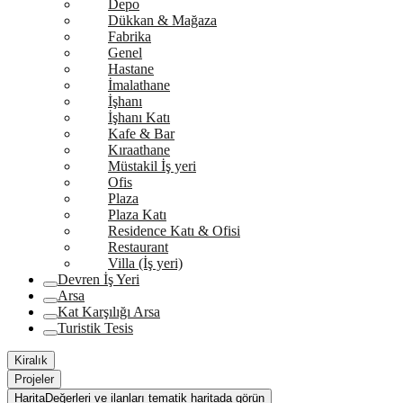
Depo
Dükkan & Mağaza
Fabrika
Genel
Hastane
İmalathane
İşhanı
İşhanı Katı
Kafe & Bar
Kıraathane
Müstakil İş yeri
Ofis
Plaza
Plaza Katı
Residence Katı & Ofisi
Restaurant
Villa (İş yeri)
Devren İş Yeri
Arsa
Kat Karşılığı Arsa
Turistik Tesis
Kiralık
Projeler
Harita
Değerleri ve ilanları tematik haritada görün