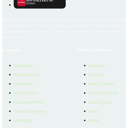
APP GALLERY
'den
İNDİRİN
Emlakjet.com internet sitesi ve Emlakjet mobil uygulamalarında kullanıcılar tarafından sağlana
ilan, bilgi, içerik ve görselin gerçekliği, orijinalliği, güvenilirliği ve doğruluğuna ilişkin soru
içerikleri giren kullanıcıya ait olup, Emlakjet'in bu hususlarla ilgili herhangi bir sorumluluğu
bulunmamaktadır.
Kaynaklar
Emlakjet Hakkında
Emlakjet Blog
Hakkımızda
Satın Alma Rehberi
Ödüllerimiz
Satıcı Rehberi
Reklam Çözümleri
Kiralama Rehberi
Kurumsal Materyaller
Konut Kredisi Rehberi
İnsan Kaynakları
Ne Kadar Ödeyebilirim
İletişim
Emlak Değeri
Yardım