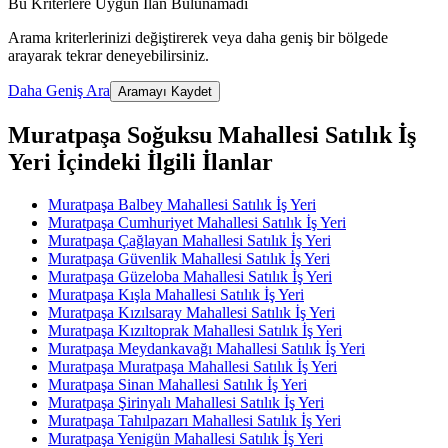
Bu Kriterlere Uygun İlan Bulunamadı
Arama kriterlerinizi değiştirerek veya daha geniş bir bölgede
arayarak tekrar deneyebilirsiniz.
Daha Geniş Ara
Aramayı Kaydet
Muratpaşa Soğuksu Mahallesi Satılık İş
Yeri İçindeki İlgili İlanlar
Muratpaşa Balbey Mahallesi Satılık İş Yeri
Muratpaşa Cumhuriyet Mahallesi Satılık İş Yeri
Muratpaşa Çağlayan Mahallesi Satılık İş Yeri
Muratpaşa Güvenlik Mahallesi Satılık İş Yeri
Muratpaşa Güzeloba Mahallesi Satılık İş Yeri
Muratpaşa Kışla Mahallesi Satılık İş Yeri
Muratpaşa Kızılsaray Mahallesi Satılık İş Yeri
Muratpaşa Kızıltoprak Mahallesi Satılık İş Yeri
Muratpaşa Meydankavağı Mahallesi Satılık İş Yeri
Muratpaşa Muratpaşa Mahallesi Satılık İş Yeri
Muratpaşa Sinan Mahallesi Satılık İş Yeri
Muratpaşa Şirinyalı Mahallesi Satılık İş Yeri
Muratpaşa Tahılpazarı Mahallesi Satılık İş Yeri
Muratpaşa Yenigün Mahallesi Satılık İş Yeri