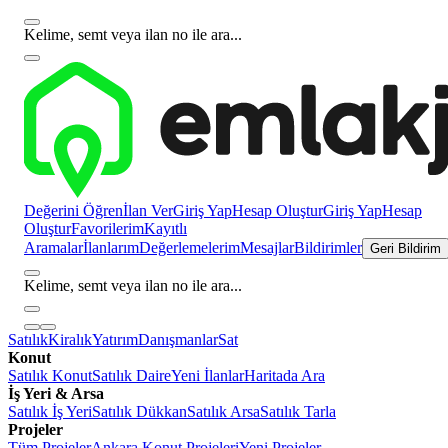
Kelime, semt veya ilan no ile ara...
Değerini Öğren
İlan Ver
Giriş Yap
Hesap Oluştur
Giriş Yap
Hesap
Oluştur
Favorilerim
Kayıtlı
Aramalar
İlanlarım
Değerlemelerim
Mesajlar
Bildirimler
Geri Bildirim
Kelime, semt veya ilan no ile ara...
Satılık
Kiralık
Yatırım
Danışmanlar
Sat
Konut
Satılık Konut
Satılık Daire
Yeni İlanlar
Haritada Ara
İş Yeri & Arsa
Satılık İş Yeri
Satılık Dükkan
Satılık Arsa
Satılık Tarla
Projeler
Tüm Projeler
Ankara Konut Projeleri
Yeni Projeler