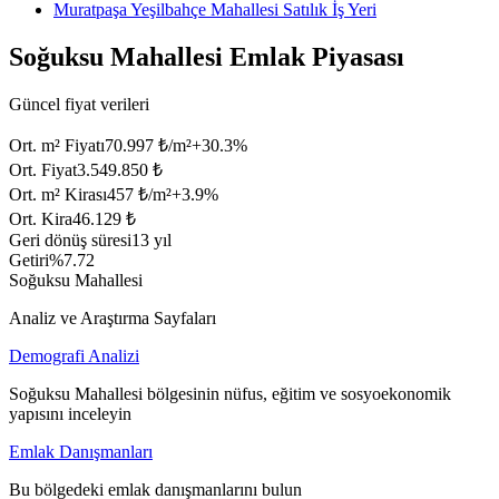
Muratpaşa Yeşilbahçe Mahallesi Satılık İş Yeri
Soğuksu Mahallesi Emlak Piyasası
Güncel fiyat verileri
Ort. m² Fiyatı
70.997 ₺/m²
+
30.3
%
Ort. Fiyat
3.549.850 ₺
Ort. m² Kirası
457 ₺/m²
+
3.9
%
Ort. Kira
46.129 ₺
Geri dönüş süresi
13 yıl
Getiri
%7.72
Soğuksu Mahallesi
Analiz ve Araştırma Sayfaları
Demografi Analizi
Soğuksu Mahallesi bölgesinin nüfus, eğitim ve sosyoekonomik
yapısını inceleyin
Emlak Danışmanları
Bu bölgedeki emlak danışmanlarını bulun