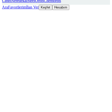
Cimri
Neredekal
SteelOrbis
Chemorbis
Ara
Favorilerim
İlan Ver
Keşfet
Hesabım