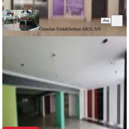
Ara
Ara
Özarslan Emlak
Serkan ARSLAN
KREDİYE
UYGUN
Bahçelievler Teomanpaşa Cad. Satılık
120 M2 Köşe Boş Dükkan
Muratpaşa, Bahçelievler Mahallesi
1 Oda
·
120 m²
·
Düz Giriş (Zemin)
·
09.02.2026
6.550.000 ₺
Re/max Adora
Sefer Ayçiçek
Ara