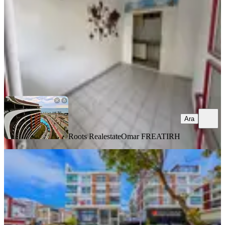
1 Oda
·
26 m²
·
Düz Giriş (Zemin)
·
01.07.2026
1.850.000 ₺
Roots Realestate
Omar FREATIRH
Ara
Ara
Roots Realestate
Omar FREATIRH
Meydankavağı 12. Cadde'de Satılık
Faturalı İşyeri
Muratpaşa, Meydankavağı Mahallesi
1 Oda
·
337 m²
·
Düz Giriş (Zemin)
·
06.07.2026