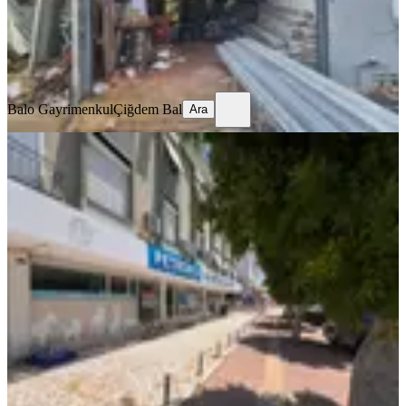
Balo Gayrimenkul
Çiğdem Bal
Ara
Balo Gayrimenkul
Çiğdem Bal
Ara
Fener'de Terracıty&bulvar Lara Arası
Falez Caddesi Üzeri Dükkan
Muratpaşa, Fener Mahallesi
1 Oda
·
201 m²
·
Düz Giriş (Zemin)
·
26.02.2026
24.500.000 ₺
AHMET OK EMLAK
Ahmet Ok
Ara