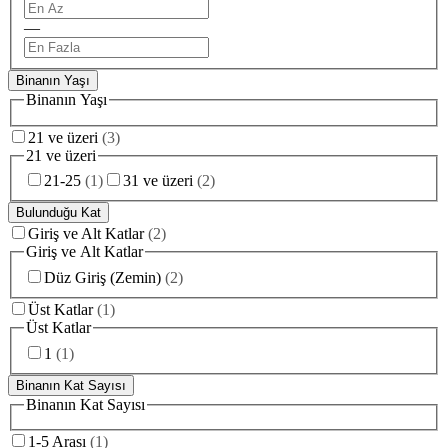
—
Binanın Yaşı
Binanın Yaşı
21 ve üzeri
(
3
)
21 ve üzeri
21-25
(
1
)
31 ve üzeri
(
2
)
Bulunduğu Kat
Giriş ve Alt Katlar
(
2
)
Giriş ve Alt Katlar
Düz Giriş (Zemin)
(
2
)
Üst Katlar
(
1
)
Üst Katlar
1
(
1
)
Binanın Kat Sayısı
Binanın Kat Sayısı
1-5 Arası
(
1
)