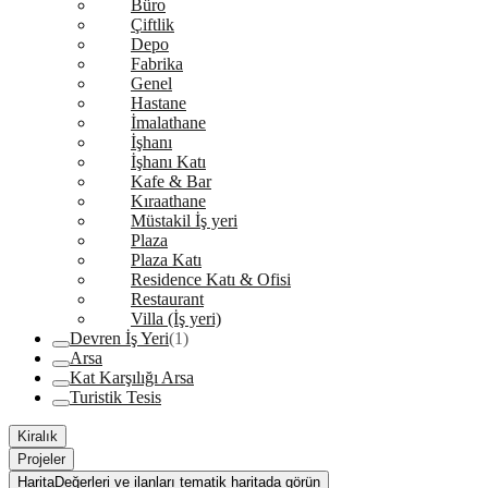
Büro
Çiftlik
Depo
Fabrika
Genel
Hastane
İmalathane
İşhanı
İşhanı Katı
Kafe & Bar
Kıraathane
Müstakil İş yeri
Plaza
Plaza Katı
Residence Katı & Ofisi
Restaurant
Villa (İş yeri)
Devren İş Yeri
(1)
Arsa
Kat Karşılığı Arsa
Turistik Tesis
Kiralık
Projeler
Harita
Değerleri ve ilanları tematik haritada görün