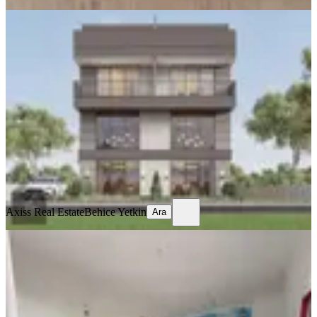
Ermenek Anayola 5 Metre Cepheli
Dükkan 170 M2
Muratpaşa, Ermenek Mahallesi
3 Oda
·
170 m²
·
Düz Giriş (Zemin)
·
07.05.2026
24.000.000 ₺
Axiss Real Estate
Behice Yetkin
Ara
Axiss Real Estate
Behice Yetkin
Ara
Barbaros Cay Bahçesi 25 M2 Satılık
Dükkan
Muratpaşa, Bahçelievler Mahallesi