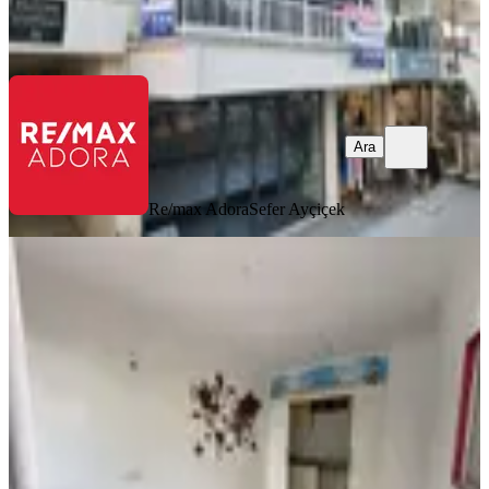
Re/max Adora
Sefer Ayçiçek
Ara
Ara
Re/max Adora
Sefer Ayçiçek
KREDİYE
UYGUN
Barbaros Cay Bahçesi 25 M2 Satılık
Dükkan
Muratpaşa, Bahçelievler Mahallesi
1 Oda
·
26 m²
·
Düz Giriş (Zemin)
·
01.07.2026
1.850.000 ₺