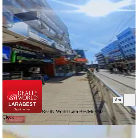
Muratpaşa, Balbey Mahallesi
2 Oda
·
20 m²
·
2. Kat
·
02.05.2026
1.600.000 ₺
Realty World Lara Best
Mustafa Çiçek
Ara
Ara
Realty World Lara Best
Mustafa
Çiçek
Talya Otel Karşısı Satılık Dükkan