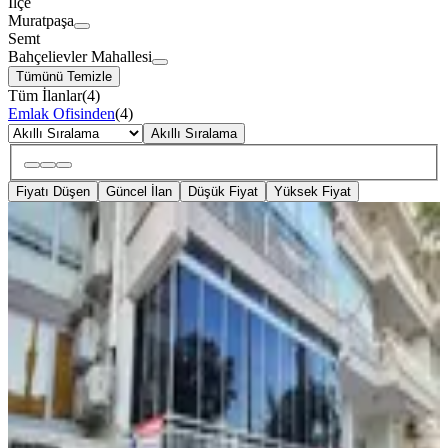
İlçe
Muratpaşa
Semt
Bahçelievler Mahallesi
Tümünü Temizle
Tüm İlanlar
(
4
)
Emlak Ofisinden
(
4
)
Akıllı Sıralama
Fiyatı Düşen
Güncel İlan
Düşük Fiyat
Yüksek Fiyat
KREDİYE
UYGUN
Konyaaltı Cad.de Satılık Deniz Gören
3+1 Gk 175 M2 Ofis
Muratpaşa, Bahçelievler Mahallesi
3 Oda
·
175 m²
·
1. Kat
·
09.07.2026
24.900.000 ₺