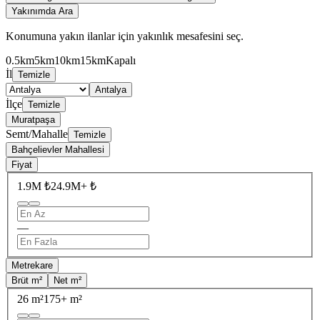
Yakınımda Ara
Konumuna yakın ilanlar için yakınlık mesafesini seç.
0.5km
5km
10km
15km
Kapalı
İl
Temizle
Antalya
İlçe
Temizle
Muratpaşa
Semt/Mahalle
Temizle
Bahçelievler Mahallesi
Fiyat
1.9M ₺
24.9M+ ₺
—
Metrekare
Brüt m²
Net m²
26 m²
175+ m²