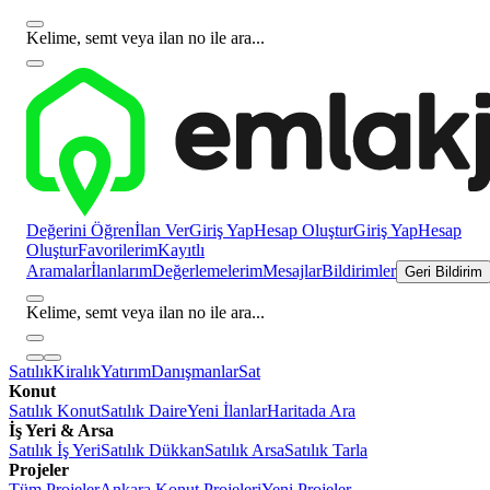
Kelime, semt veya ilan no ile ara...
Değerini Öğren
İlan Ver
Giriş Yap
Hesap Oluştur
Giriş Yap
Hesap
Oluştur
Favorilerim
Kayıtlı
Aramalar
İlanlarım
Değerlemelerim
Mesajlar
Bildirimler
Geri Bildirim
Kelime, semt veya ilan no ile ara...
Satılık
Kiralık
Yatırım
Danışmanlar
Sat
Konut
Satılık Konut
Satılık Daire
Yeni İlanlar
Haritada Ara
İş Yeri & Arsa
Satılık İş Yeri
Satılık Dükkan
Satılık Arsa
Satılık Tarla
Projeler
Tüm Projeler
Ankara Konut Projeleri
Yeni Projeler