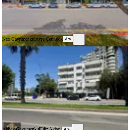
23.500.000 ₺
Neo Gayrimenkul
Ayşe Çetingök
Ara
Neo Gayrimenkul
Ayşe Çetingök
Ara
Lara Barınaklar'da 300 M2
Kullanımlı Cadde Üzeri Köşe Dükkan
Muratpaşa, Çağlayan Mahallesi
2 Oda
·
100 m²
·
Düz Giriş (Zemin)
·
03.07.2026
25.000.000 ₺
Akbay Gayrimenkul
Filiz Akbay
Ara
Akbay Gayrimenkul
Filiz Akbay
Ara