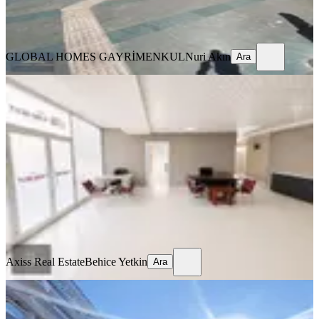
GLOBAL HOMES GAYRİMENKUL
Nuri Akın
Ara
GLOBAL HOMES GAYRİMENKUL
Nuri Akın
Ara
Satılık Dükkan 600m2 Kızılarık
Muratpaşa, Kızılarık Mahallesi
2 Oda
·
582 m²
·
Düz Giriş (Zemin)
·
30.04.2026
6.500.000 ₺
Axiss Real Estate
Behice Yetkin
Ara
Axiss Real Estate
Behice Yetkin
Ara
Şehrin Merkezi Balbey'de Göçer
İşhanı'nda Satılık Ofis