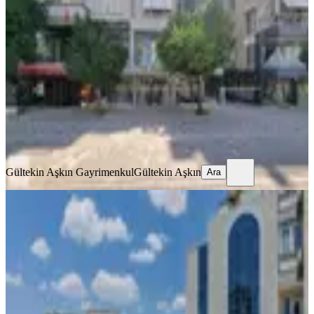
Yüksek Satılık Dükkan
Muratpaşa, Gençlik Mahallesi
2 Oda
·
200 m²
·
Düz Giriş (Zemin)
·
09.07.2026
33.000.000 ₺
Gültekin Aşkın Gayrimenkul
Gültekin Aşkın
Ara
Gültekin Aşkın Gayrimenkul
Gültekin Aşkın
Ara
Kurumsal Hastane Kiracılı Satılık
Komple Bina
Muratpaşa, Tarım Mahallesi
1 Oda
·
3500 m²
·
21.07.2026
370.000.000 ₺