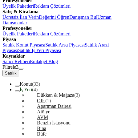
Profesyoneller
Üyelik Paketleri
Reklam Çözümleri
Satış & Kiralama
Ücretsiz İlan Verin
Değerini Öğren
Danışman Bul
Uzman
Danışmanlar
Profesyoneller
Üyelik Paketleri
Reklam Çözümleri
Piyasa
Satılık Konut Piyasası
Satılık Arsa Piyasası
Satılık Arazi
Piyasası
Satılık İş Yeri Piyasası
Kaynaklar
Satıcı Rehberi
Emlakjet Blog
Filtrele
3
Satılık
Konut
(33)
İş Yeri
(4)
Dükkan & Mağaza
(3)
Ofis
(1)
Apartman Dairesi
Atölye
AVM
Benzin İstasyonu
Bina
Büfe