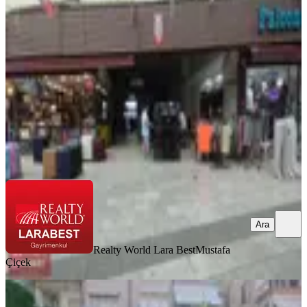
Muratpaşa, Sinan Mahallesi
1 Oda
·
22 m²
·
Düz Giriş (Zemin)
·
25.05.2026
990.000 ₺
Realty World Lara Best
Mustafa Çiçek
Ara
Ara
Realty World Lara Best
Mustafa
Çiçek
Işıklar Cd Üzeri 200 M² Tabela Değeri