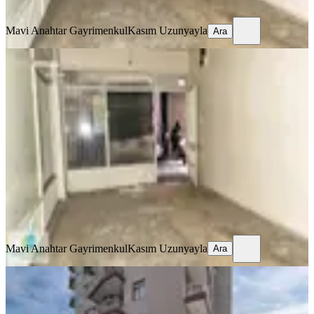
Ara
Mavi Anahtar Gayrimenkul
Kasım Uzunyayla
Ara
Markantalyaya Yakını, Tahıl
Pazarında Satılık Dükkan
Muratpaşa, Tahılpazarı Mahallesi
2 Oda
·
40 m²
·
Düz Giriş (Zemin)
·
25.02.2026
1.800.000 ₺
Mavi Anahtar Gayrimenkul
Kasım Uzunyayla
Ara
Mavi Anahtar Gayrimenkul
Kasım Uzunyayla
Ara
Sedir Mh 45 M² Giriş 20 M² Depolu
Satılık Dükkan