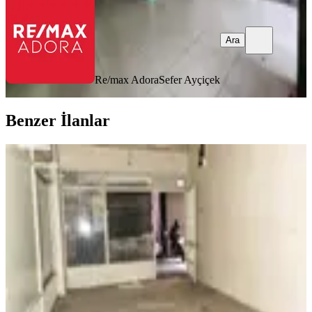
Ara
Re/max Adora
Sefer Ayçiçek
Benzer İlanlar
Markantalyaya Yakını, Tahıl
Pazarında Satılık Dükkan
Muratpaşa, Tahılpazarı Mahallesi
1 Oda
·
41 m²
·
Düz Giriş (Zemin)
·
30.01.2026
1.800.000 ₺
Mavi Anahtar Gayrimenkul
Kasım Uzunyayla