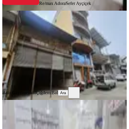
Re/max Adora
Sefer Ayçiçek
Balo Gayrimenkul'den Eski Sanayi
De 200m2 Asma Katlı Dükkan
Muratpaşa, Cumhuriyet Mahallesi
1 Oda
·
201 m²
·
Düz Giriş (Zemin)
·
20.01.2026
22.500.000 ₺
Balo Gayrimenkul
Çiğdem Bal
Ara
Balo Gayrimenkul
Çiğdem Bal
Ara
Güllük Caddesinde Selekler Çarşısı
Yanı 320m2 4 Katlı Dük/mağaza
Muratpaşa, Kışla Mahallesi