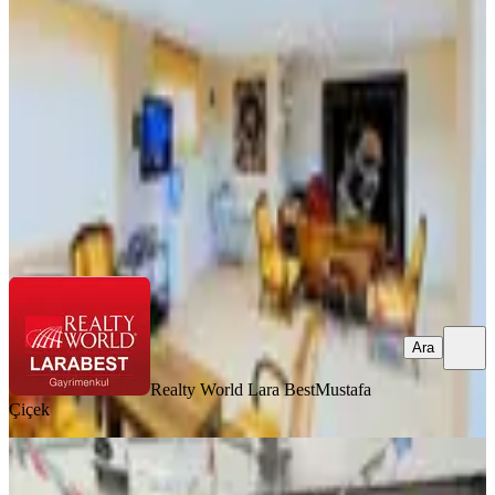
Muratpaşa, Gençlik Mahallesi
4 Oda
·
240 m²
·
Düz Giriş (Zemin)
·
13.05.2026
42.000.000 ₺
Realty World Lara Best
Mustafa Çiçek
Ara
Ara
Realty World Lara Best
Mustafa
Çiçek
Atatürk Cadde'sine Yakın İş Hanı
İçinde Satılık Dükkan