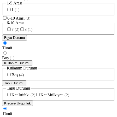
1-5 Arası
1
(
1
)
6-10 Arası
(
3
)
6-10 Arası
7
(
2
)
8
(
1
)
Eşya Durumu
Tümü
Boş
(
1
)
Kullanım Durumu
Kullanım Durumu
Boş
(
4
)
Tapu Durumu
Tapu Durumu
Kat İrtifakı
(
2
)
Kat Mülkiyeti
(
2
)
Krediye Uygunluk
Tümü