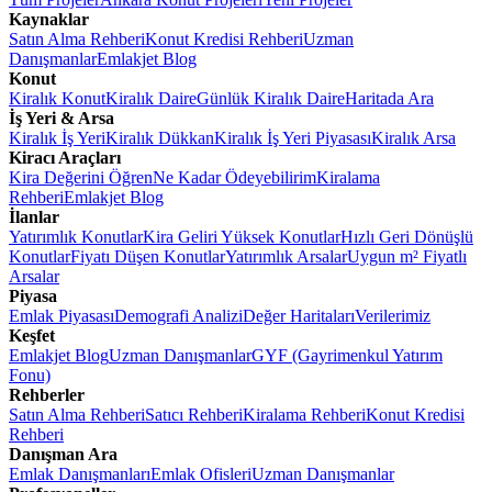
Kaynaklar
Satın Alma Rehberi
Konut Kredisi Rehberi
Uzman
Danışmanlar
Emlakjet Blog
Konut
Kiralık Konut
Kiralık Daire
Günlük Kiralık Daire
Haritada Ara
İş Yeri & Arsa
Kiralık İş Yeri
Kiralık Dükkan
Kiralık İş Yeri Piyasası
Kiralık Arsa
Kiracı Araçları
Kira Değerini Öğren
Ne Kadar Ödeyebilirim
Kiralama
Rehberi
Emlakjet Blog
İlanlar
Yatırımlık Konutlar
Kira Geliri Yüksek Konutlar
Hızlı Geri Dönüşlü
Konutlar
Fiyatı Düşen Konutlar
Yatırımlık Arsalar
Uygun m² Fiyatlı
Arsalar
Piyasa
Emlak Piyasası
Demografi Analizi
Değer Haritaları
Verilerimiz
Keşfet
Emlakjet Blog
Uzman Danışmanlar
GYF (Gayrimenkul Yatırım
Fonu)
Rehberler
Satın Alma Rehberi
Satıcı Rehberi
Kiralama Rehberi
Konut Kredisi
Rehberi
Danışman Ara
Emlak Danışmanları
Emlak Ofisleri
Uzman Danışmanlar