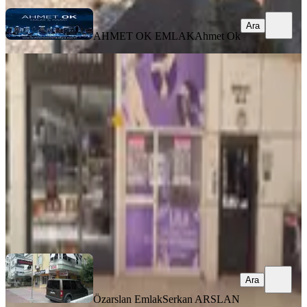
Ara
AHMET OK EMLAK
Ahmet Ok
100.yıla Cephe 3 Katlı Dükkan
Muratpaşa, Bahçelievler Mahallesi
3 Oda
·
75 m²
·
03.03.2026
5.900.000 ₺
Özarslan Emlak
Serkan ARSLAN
Ara
Ara
Özarslan Emlak
Serkan ARSLAN