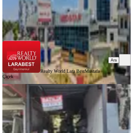
Realty World Lara Best
Mustafa Çiçek
Ara
Ara
Realty World Lara Best
Mustafa
Çiçek
Balo Gayrimenkul'den Eski Sanayi
De 100m2 Asma Katlı Dükkan
Muratpaşa, Cumhuriyet Mahallesi
1 Oda
·
101 m²
·
Düz Giriş (Zemin)
·
09.01.2026
12.000.000 ₺