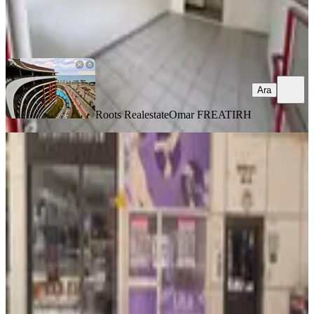
Roots Realestate
Omar FREATIRH
Ara
Ara
Roots Realestate
Omar FREATIRH
KREDİYE
UYGUN
100.yıla Cephe 3 Katlı Dükkan
Muratpaşa, Bahçelievler Mahallesi
3 Oda
·
75 m²
·
03.03.2026
5.900.000 ₺
Özarslan Emlak
Serkan ARSLAN