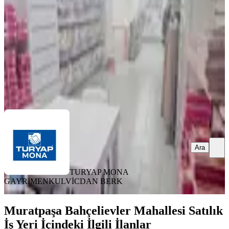
4 Oda
·
320 m²
·
Düz Giriş (Zemin)
·
06.07.2026
26.500.000 ₺
TURYAP MONA GAYRİMENKUL
VİCDAN BERK
Ara
Ara
TURYAP MONA
GAYRİMENKUL
VİCDAN BERK
Muratpaşa Bahçelievler Mahallesi Satılık
İş Yeri İçindeki İlgili İlanlar