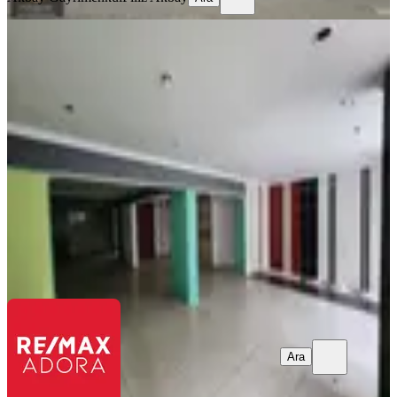
Bahçelievler Teomanpaşa Cad. Satılık
120 M2 Köşe Boş Dükkan
Muratpaşa, Bahçelievler Mahallesi
1 Oda
·
120 m²
·
Düz Giriş (Zemin)
·
09.02.2026
6.550.000 ₺
Re/max Adora
Sefer Ayçiçek
Ara
Ara