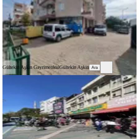
Muratpaşa, Sedir Mahallesi
2 Oda
·
65 m²
·
Düz Giriş (Zemin)
·
28.03.2026
4.250.000 ₺
Gültekin Aşkın Gayrimenkul
Gültekin Aşkın
Ara
Gültekin Aşkın Gayrimenkul
Gültekin Aşkın
Ara
Elmalı Mahallesinde Satılık Cadde
Üzeri Geniş Kullanımlı Dükkan
Muratpaşa, Elmalı Mahallesi
2 Oda
·
300 m²
·
Düz Giriş (Zemin)
·
02.04.2026
29.500.000 ₺