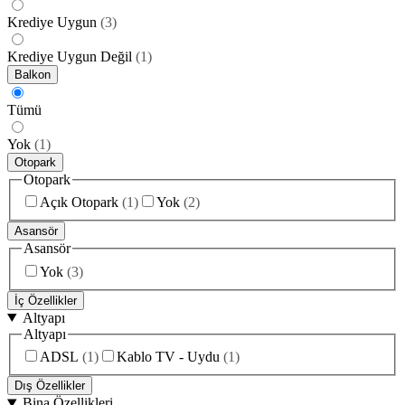
Krediye Uygun
(
3
)
Krediye Uygun Değil
(
1
)
Balkon
Tümü
Yok
(
1
)
Otopark
Otopark
Açık Otopark
(
1
)
Yok
(
2
)
Asansör
Asansör
Yok
(
3
)
İç Özellikler
Altyapı
Altyapı
ADSL
(
1
)
Kablo TV - Uydu
(
1
)
Dış Özellikler
Bina Özellikleri