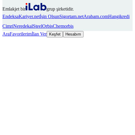
Emlakjet bir
grup şirketidir.
Endeksa
Kariyer.net
İşin Olsun
Sigortam.net
Arabam.com
Hangikredi
Cimri
Neredekal
SteelOrbis
Chemorbis
Ara
Favorilerim
İlan Ver
Keşfet
Hesabım