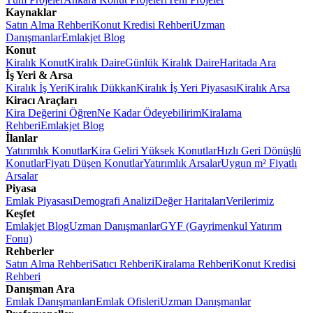
Kaynaklar
Satın Alma Rehberi
Konut Kredisi Rehberi
Uzman
Danışmanlar
Emlakjet Blog
Konut
Kiralık Konut
Kiralık Daire
Günlük Kiralık Daire
Haritada Ara
İş Yeri & Arsa
Kiralık İş Yeri
Kiralık Dükkan
Kiralık İş Yeri Piyasası
Kiralık Arsa
Kiracı Araçları
Kira Değerini Öğren
Ne Kadar Ödeyebilirim
Kiralama
Rehberi
Emlakjet Blog
İlanlar
Yatırımlık Konutlar
Kira Geliri Yüksek Konutlar
Hızlı Geri Dönüşlü
Konutlar
Fiyatı Düşen Konutlar
Yatırımlık Arsalar
Uygun m² Fiyatlı
Arsalar
Piyasa
Emlak Piyasası
Demografi Analizi
Değer Haritaları
Verilerimiz
Keşfet
Emlakjet Blog
Uzman Danışmanlar
GYF (Gayrimenkul Yatırım
Fonu)
Rehberler
Satın Alma Rehberi
Satıcı Rehberi
Kiralama Rehberi
Konut Kredisi
Rehberi
Danışman Ara
Emlak Danışmanları
Emlak Ofisleri
Uzman Danışmanlar