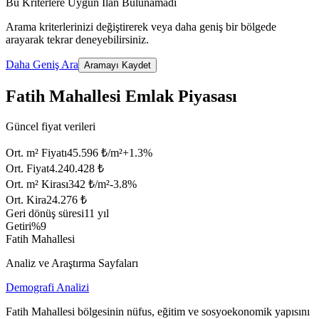
Bu Kriterlere Uygun İlan Bulunamadı
Arama kriterlerinizi değiştirerek veya daha geniş bir bölgede
arayarak tekrar deneyebilirsiniz.
Daha Geniş Ara
Aramayı Kaydet
Fatih Mahallesi Emlak Piyasası
Güncel fiyat verileri
Ort. m² Fiyatı
45.596 ₺/m²
+
1.3
%
Ort. Fiyat
4.240.428 ₺
Ort. m² Kirası
342 ₺/m²
-3.8
%
Ort. Kira
24.276 ₺
Geri dönüş süresi
11 yıl
Getiri
%9
Fatih Mahallesi
Analiz ve Araştırma Sayfaları
Demografi Analizi
Fatih Mahallesi bölgesinin nüfus, eğitim ve sosyoekonomik yapısını