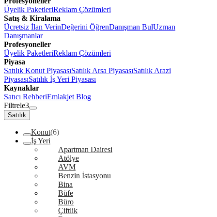
Profesyoneller
Üyelik Paketleri
Reklam Çözümleri
Satış & Kiralama
Ücretsiz İlan Verin
Değerini Öğren
Danışman Bul
Uzman
Danışmanlar
Profesyoneller
Üyelik Paketleri
Reklam Çözümleri
Piyasa
Satılık Konut Piyasası
Satılık Arsa Piyasası
Satılık Arazi
Piyasası
Satılık İş Yeri Piyasası
Kaynaklar
Satıcı Rehberi
Emlakjet Blog
Filtrele
3
Satılık
Konut
(6)
İş Yeri
Apartman Dairesi
Atölye
AVM
Benzin İstasyonu
Bina
Büfe
Büro
Çiftlik