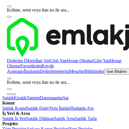
Kelime, semt veya ilan no ile ara...
Değerini Öğren
İlan Ver
Giriş Yap
Hesap Oluştur
Giriş Yap
Hesap
Oluştur
Favorilerim
Kayıtlı
Aramalar
İlanlarım
Değerlemelerim
Mesajlar
Bildirimler
Geri Bildirim
Kelime, semt veya ilan no ile ara...
Satılık
Kiralık
Yatırım
Danışmanlar
Sat
Konut
Satılık Konut
Satılık Daire
Yeni İlanlar
Haritada Ara
İş Yeri & Arsa
Satılık İş Yeri
Satılık Dükkan
Satılık Arsa
Satılık Tarla
Projeler
Tüm Projeler
Ankara Konut Projeleri
Yeni Projeler