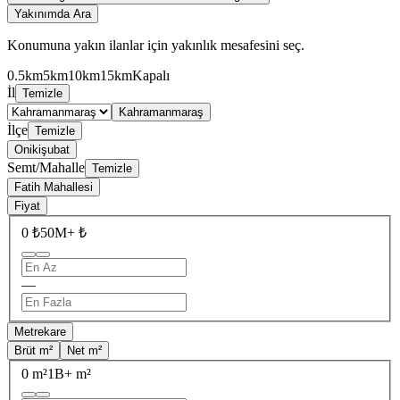
Yakınımda Ara
Konumuna yakın ilanlar için yakınlık mesafesini seç.
0.5km
5km
10km
15km
Kapalı
İl
Temizle
Kahramanmaraş
İlçe
Temizle
Onikişubat
Semt/Mahalle
Temizle
Fatih Mahallesi
Fiyat
0 ₺
50M+ ₺
—
Metrekare
Brüt m²
Net m²
0 m²
1B+ m²