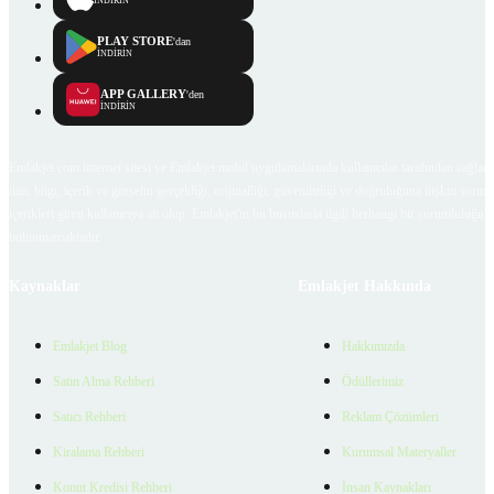
İNDİRİN
PLAY STORE
'dan
İNDİRİN
APP GALLERY
'den
İNDİRİN
Emlakjet.com internet sitesi ve Emlakjet mobil uygulamalarında kullanıcılar tarafından sağlana
ilan, bilgi, içerik ve görselin gerçekliği, orijinalliği, güvenilirliği ve doğruluğuna ilişkin soru
içerikleri giren kullanıcıya ait olup, Emlakjet'in bu hususlarla ilgili herhangi bir sorumluluğu
bulunmamaktadır.
Kaynaklar
Emlakjet Hakkında
Emlakjet Blog
Hakkımızda
Satın Alma Rehberi
Ödüllerimiz
Satıcı Rehberi
Reklam Çözümleri
Kiralama Rehberi
Kurumsal Materyaller
Konut Kredisi Rehberi
İnsan Kaynakları