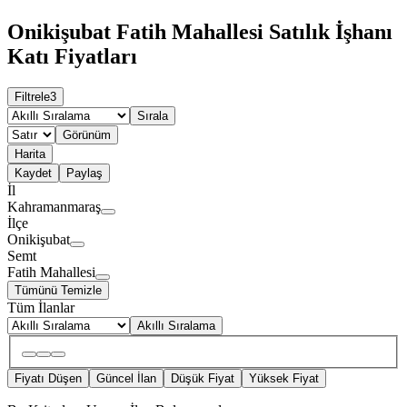
Onikişubat Fatih Mahallesi Satılık İşhanı
Katı Fiyatları
Filtrele
3
Sırala
Görünüm
Harita
Kaydet
Paylaş
İl
Kahramanmaraş
İlçe
Onikişubat
Semt
Fatih Mahallesi
Tümünü Temizle
Tüm İlanlar
Akıllı Sıralama
Fiyatı Düşen
Güncel İlan
Düşük Fiyat
Yüksek Fiyat