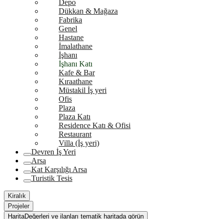
Depo
Dükkan & Mağaza
Fabrika
Genel
Hastane
İmalathane
İşhanı
İşhanı Katı
Kafe & Bar
Kıraathane
Müstakil İş yeri
Ofis
Plaza
Plaza Katı
Residence Katı & Ofisi
Restaurant
Villa (İş yeri)
Devren İş Yeri
Arsa
Kat Karşılığı Arsa
Turistik Tesis
Kiralık
Projeler
Harita
Değerleri ve ilanları tematik haritada görün