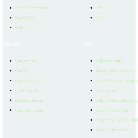
Ne Kadar Ödeyebilirim
İletişim
Emlak Değeri
Yardım
Verilerimiz
Hizmetler
Yasal
Danışman Bul
Kullanım Koşulları
Projeler
Bireysel Üyelik Sözleşmesi
Ücretsiz İlan Verin
Çerez Politikası ve Aydınlat
Üyelik Paketleri
Çerez Ayarları
EmlakZeka Asistan
Kullanıcı Veri Gizliliği Bildi
Uzman Danışmanlar
Ziyaretçi Veri Gizliliği
Müşteri Yetkilisi Veri Gizlili
Aday Aydınlatma Metni