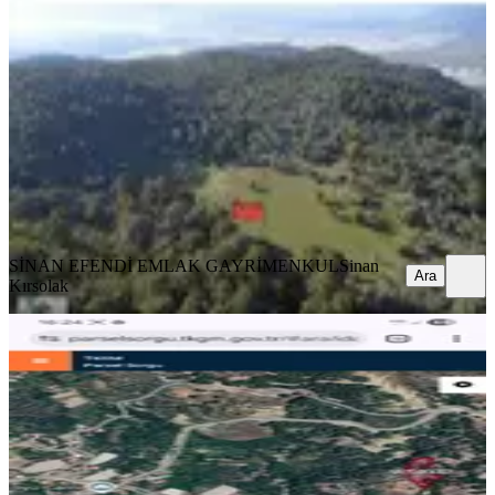
Kalkan Yeşilköy Tek Tapu Arsa
Kaş, Yeşilköy Mahallesi
958 m²
·
2.714/m²
·
24.04.2026
2.600.000 ₺
SİNAN EFENDİ EMLAK GAYRİMENKUL
Sinan Kırsolak
Ara
SİNAN EFENDİ EMLAK GAYRİMENKUL
Sinan
Ara
Kırsolak
Sahibinden Kaş Doğantaş Da 4000m2
Tarla
Kaş, Doğantaş Mahallesi
4000 m²
·
663/m²
·
30.06.2026
2.650.000 ₺