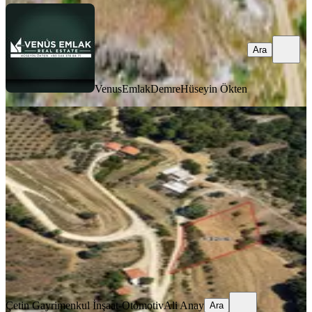
Ara
VenusEmlakDemre
Hüseyin Ökten
Kaş Doğantaş Mahallesi'nde Satılık
2.196 M² Asfalta Cepheli Arsa
Kaş, Doğantaş Mahallesi
2196 m²
·
797/m²
·
21.07.2026
1.750.000 ₺
Çetin Gayrimenkul İnşaat-Otomotiv
Ali Anay
Ara
Çetin Gayrimenkul İnşaat-Otomotiv
Ali Anay
Ara