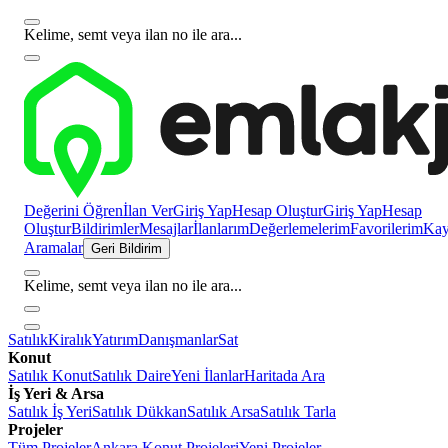
Kelime, semt veya ilan no ile ara...
Değerini Öğren
İlan Ver
Giriş Yap
Hesap Oluştur
Giriş Yap
Hesap
Oluştur
Bildirimler
Mesajlar
İlanlarım
Değerlemelerim
Favorilerim
Kayı
Aramalar
Geri Bildirim
Kelime, semt veya ilan no ile ara...
Satılık
Kiralık
Yatırım
Danışmanlar
Sat
Konut
Satılık Konut
Satılık Daire
Yeni İlanlar
Haritada Ara
İş Yeri & Arsa
Satılık İş Yeri
Satılık Dükkan
Satılık Arsa
Satılık Tarla
Projeler
Tüm Projeler
Ankara Konut Projeleri
Yeni Projeler