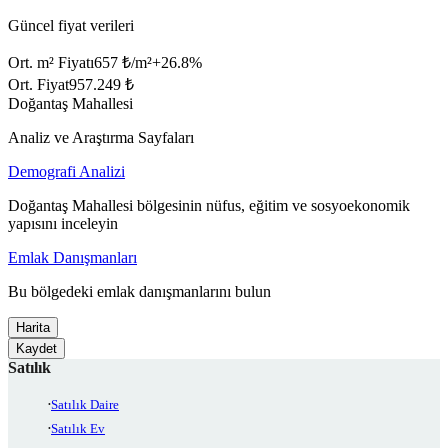
Güncel fiyat verileri
Ort. m² Fiyatı
657 ₺/m²
+
26.8
%
Ort. Fiyat
957.249 ₺
Doğantaş Mahallesi
Analiz ve Araştırma Sayfaları
Demografi Analizi
Doğantaş Mahallesi bölgesinin nüfus, eğitim ve sosyoekonomik
yapısını inceleyin
Emlak Danışmanları
Bu bölgedeki emlak danışmanlarını bulun
Harita
Kaydet
Satılık
Satılık Daire
Satılık Ev