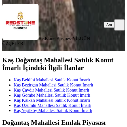
Ara
Redstone Business
NİLGÜN
ÖZÇELEBİ
Kaş Doğantaş Mahallesi Satılık Konut
İmarlı İçindeki İlgili İlanlar
Kaş Beldibi Mahallesi Satılık Konut İmarlı
Kaş Bezirgan Mahallesi Satılık Konut İmarlı
Kaş Çavdır Mahallesi Satılık Konut İmarlı
Kaş Gömbe Mahallesi Satılık Konut İmarlı
Kaş Kalkan Mahallesi Satılık Konut İmarlı
Kaş Üzümlü Mahallesi Satılık Konut İmarlı
Kaş Yeşilköy Mahallesi Satılık Konut İmarlı
Doğantaş Mahallesi Emlak Piyasası