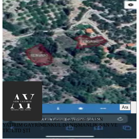
Kaş, Sütleğen Mahallesi
2091 m²
·
1.243/m²
·
09.03.2026
2.600.000 ₺
Arn Yatırım Gayrimenkul
ARN YATIRIM GAYRİMENKUL
DANIŞMANLIK SAN VE TİC LTD ŞTİ
Ara
Ara
Arn Yatırım Gayrimenkul
ARN
YATIRIM GAYRİMENKUL DANIŞMANLIK SAN VE
TİC LTD ŞTİ