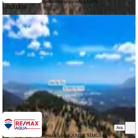
Redstone Business
NİLGÜN
ÖZÇELEBİ
Aklar’da Huzur, Doğa Ve Manzara
Severler İçin 1.047 M²
Kaş, Aklar Mahallesi
1047 m²
·
2.292/m²
·
27.07.2026
2.400.000 ₺
Remax Aqua
KAMER SİMGE DENİZCİLER
Ara
Ara
Remax Aqua
KAMER SİMGE