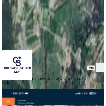
871 m²
·
2.870/m²
·
24.02.2026
2.500.000 ₺
COLDWELL BANKER SKY
SKY OFİS
Ara
Ara
COLDWELL BANKER SKY
SKY
OFİS
Kaş Sütleğende Yapı Kayıt Belgeli
2000 M2 Arsa