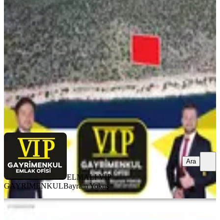
391m² Denizmanzaralı Zeytinlik
Kaş, Sarıbelen Mahallesi
391 m²
·
6.074/m²
·
29.04.2026
2.375.000 ₺
ELMALI VİP GAYRİMENKUL
Bayram Yokuş
Ara
Ara
ELMALI VİP
GAYRİMENKUL
Bayram Yokuş
Sinan Efendi Emlak'dan Satılık Kaş