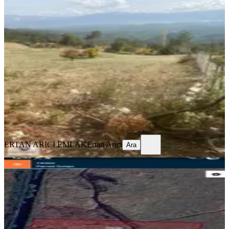
Kaş Gürsu Da Müstakil Tapulu
Arsa...
Kaş, Gürsu Mahallesi
2397 m²
·
949/m²
·
03.04.2026
2.275.000 ₺
ERTAN ARICI EMLAK
Ertan Arıcı
Ara
ERTAN ARICI EMLAK
Ertan Arıcı
Ara
Kaş Kalkan Da Kelepir Tarla...
Kaş, Üzümlü Mahallesi
6372 m²
·
404/m²
·
09.05.2026
2.575.000 ₺