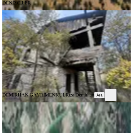
DENİZCİLER
Kaş Beldibi Mahallesinde Ev Ve
Tarlası Niteliğinde Parsel
Kaş, Beldibi Mahallesi
2236 m²
·
1.208/m²
·
25.10.2025
2.700.000 ₺
DEMİRHAN GAYRİMENKUL
Rıza Demirhan
Ara
DEMİRHAN GAYRİMENKUL
Rıza Demirhan
Ara
Kaş Sarıbelende Vadi Ortasında
Satılık Tarla
Kaş, Sarıbelen Mahallesi