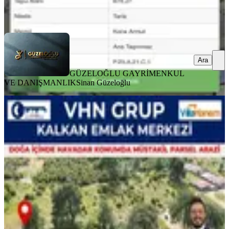
Güzeloğlu
Ara
Ara
GÜZELOĞLU GAYRİMENKUL
VE DANIŞMANLIK
Sinan Güzeloğlu
Muhteşem Doğada Havadar
Konumda Satılık Arazi
Kaş, Hacıoğlan Mahallesi
1228 m²
·
2.077/m²
·
17.05.2026
2.550.000 ₺
KALKAN EMLAK MERKEZİ
Bedirhan Ertan