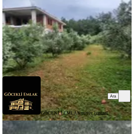
Kaş, Kınık Mahallesi
133953 m²
·
19/m²
·
10.07.2025
2.600.000 ₺
3.250.000 ₺
GÖCEKLİ EMLAK
nuriye ergüzel
Ara
Ara
GÖCEKLİ EMLAK
nuriye ergüzel
Vip Gayrimenkul'den Kaş Sarıbelen