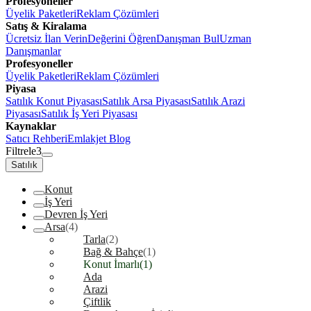
Profesyoneller
Üyelik Paketleri
Reklam Çözümleri
Satış & Kiralama
Ücretsiz İlan Verin
Değerini Öğren
Danışman Bul
Uzman
Danışmanlar
Profesyoneller
Üyelik Paketleri
Reklam Çözümleri
Piyasa
Satılık Konut Piyasası
Satılık Arsa Piyasası
Satılık Arazi
Piyasası
Satılık İş Yeri Piyasası
Kaynaklar
Satıcı Rehberi
Emlakjet Blog
Filtrele
3
Satılık
Konut
İş Yeri
Devren İş Yeri
Arsa
(4)
Tarla
(2)
Bağ & Bahçe
(1)
Konut İmarlı
(1)
Ada
Arazi
Çiftlik