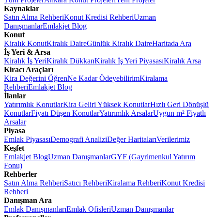
Kaynaklar
Satın Alma Rehberi
Konut Kredisi Rehberi
Uzman
Danışmanlar
Emlakjet Blog
Konut
Kiralık Konut
Kiralık Daire
Günlük Kiralık Daire
Haritada Ara
İş Yeri & Arsa
Kiralık İş Yeri
Kiralık Dükkan
Kiralık İş Yeri Piyasası
Kiralık Arsa
Kiracı Araçları
Kira Değerini Öğren
Ne Kadar Ödeyebilirim
Kiralama
Rehberi
Emlakjet Blog
İlanlar
Yatırımlık Konutlar
Kira Geliri Yüksek Konutlar
Hızlı Geri Dönüşlü
Konutlar
Fiyatı Düşen Konutlar
Yatırımlık Arsalar
Uygun m² Fiyatlı
Arsalar
Piyasa
Emlak Piyasası
Demografi Analizi
Değer Haritaları
Verilerimiz
Keşfet
Emlakjet Blog
Uzman Danışmanlar
GYF (Gayrimenkul Yatırım
Fonu)
Rehberler
Satın Alma Rehberi
Satıcı Rehberi
Kiralama Rehberi
Konut Kredisi
Rehberi
Danışman Ara
Emlak Danışmanları
Emlak Ofisleri
Uzman Danışmanlar