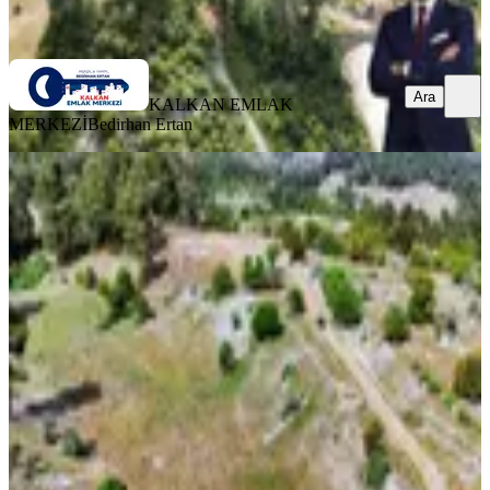
Ara
Ara
KALKAN EMLAK
MERKEZİ
Bedirhan Ertan
Kaş Akörü Köyünde Doğayla İç İçe
Yaşama Fırsatı Herşeyden Uzak
Kaş, Akörü Mahallesi
2940 m²
·
901/m²
·
28.12.2025
2.650.000 ₺
VenusEmlakDemre
Hüseyin Ökten
Ara