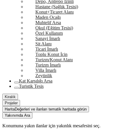
Depo, Antrepo İzinli
Hastane (Sağlık Tesisi)
Konut+Ticaret Alanı
Maden Ocağı
Muhtelif Arsa
Okul (Eğitim Tesisi)
Özel Kullanım
Sanayi İmarlı
Sit Alanı
Ticari İmarlı
Toplu Konut İçin
Turizm/Konut Alanı
Turizm İmarlı
Villa İmarlı
Zeytinlik
Kat Karşılığı Arsa
Turistik Tesis
Kiralık
Projeler
Harita
Değerleri ve ilanları tematik haritada görün
Yakınımda Ara
Konumuna yakın ilanlar için yakınlık mesafesini seç.