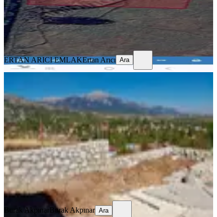
ERTAN ARICI EMLAK
Ertan Arıcı
Ara
ERTAN ARICI EMLAK
Ertan Arıcı
Ara
Sahibinden Gömbe'de Önü Açık Vadi
Ve Doğa Manzaralı İmarlı Satılık Arsa
Kaş, Gömbe Mahallesi
326 m²
·
7.055/m²
·
23.06.2026
2.300.000 ₺
Burak Akpınar
Burak Akpınar
Ara
Burak Akpınar
Burak Akpınar
Ara