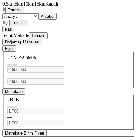
0.5km
5km
10km
15km
Kapalı
İl
Temizle
Antalya
İlçe
Temizle
Kaş
Semt/Mahalle
Temizle
Doğantaş Mahallesi
Fiyat
2.5M ₺
2.5M ₺
—
Metrekare
2B
2B
—
Metrekare Birim Fiyatı