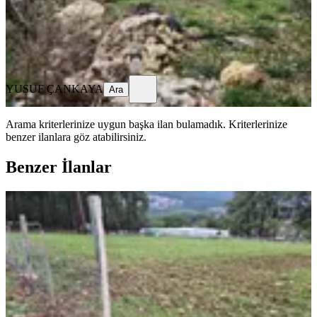
2.500.000 ₺
YUSUF ÇANKAYA
Ara
YUSUF ÇANKAYA
Ara
Arama kriterlerinize uygun başka ilan bulamadık.
Kriterlerinize
benzer ilanlara göz atabilirsiniz.
Benzer İlanlar
Sahibinden Sahibinden Kaş Doğantaş
Mahallesi Tek Tapu 5800 M2
Kaş, Doğantaş Mahallesi
5800 m²
·
431/m²
·
24.06.2025
2.500.000 ₺