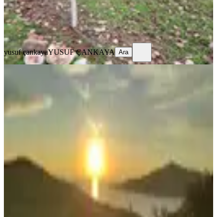
yusuf çankaya
YUSUF ÇANKAYA
Ara
yusuf çankaya
YUSUF ÇANKAYA
Ara
Antalya Kaş Bezirgan'da Deniz
Manzaralı,villa Bölgesinde, Yatırımlık
Satılık Arsa..
Kaş, Bezirgan Mahallesi
307 m²
·
8.958/m²
·
18.10.2025
2.750.000 ₺
Turizm Emlakçısı
Emin Galip Emingil
Ara