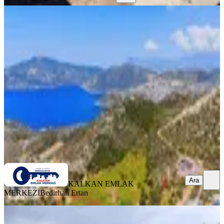
Kaş'ta Deniz Manzaralı Yerim Olsun
Diyenlere
Kaş, Bezirgan Mahallesi
460 m²
·
5.326/m²
·
08.01.2026
2.450.000 ₺
KALKAN EMLAK MERKEZİ
Bedirhan Ertan
Ara
Ara
KALKAN EMLAK
MERKEZİ
Bedirhan Ertan
%
20
Kaş Kınık'ta Satılık Arazi