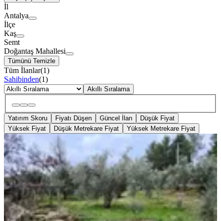
İl
Antalya
İlçe
Kaş
Semt
Doğantaş Mahallesi
Tümünü Temizle
Tüm İlanlar
(
1
)
Sahibinden
(
1
)
Akıllı Sıralama
Yatırım Skoru
Fiyatı Düşen
Güncel İlan
Düşük Fiyat
Yüksek Fiyat
Düşük Metrekare Fiyat
Yüksek Metrekare Fiyat
YOLA YAKIN
Sahibinden 1700 M2 Kaş'ta Arsa Köy
İçerisinde Huzur Arayanlara
Kaş, Doğantaş Mahallesi
1700 m²
·
Elektrik Hattı, Parselli
+4
·
1.471/m²
·
30.05.2022