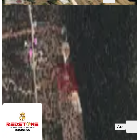
%
8
Kaş Ve Denize 10 Dk Mesafede, Resmi
Taksimi Yapılmış Fırsat Arsa
Kaş, Bayındır Mahallesi
307 m²
·
7.492/m²
·
04.06.2026
2.300.000 ₺
2.500.000 ₺
Redstone Business
NİLGÜN ÖZÇELEBİ
Ara
Ara