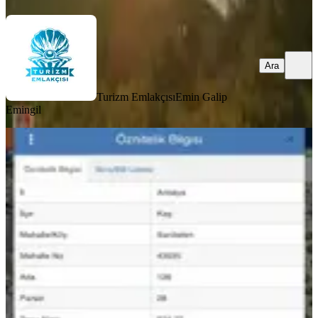
Ara
Turizm Emlakçısı
Emin Galip
Emingil
Antalya Kaş Sarıbelen Satılık (875 )
Metre Kare Tarla
Kaş, Sarıbelen Mahallesi
875 m²
·
2.800/m²
·
20.05.2026
2.450.000 ₺
GÜZELOĞLU GAYRİMENKUL VE DANIŞMANLIK
Sinan