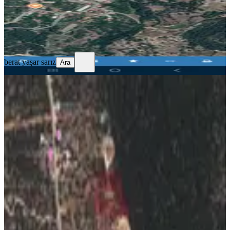
berat yaşar sarız
Ara
berat yaşar sarız
Ara
%
2
Kaş Ve Denize 10 Dk Mesafede, Resmi
Taksimi Yapılmış Fırsat Arsa
Kaş, Bayındır Mahallesi
307 m²
·
7.329/m²
·
27.06.2026
2.250.000 ₺
2.300.000 ₺
Redstone Business
NİLGÜN ÖZÇELEBİ
Ara