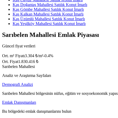
Kaş Doğantaş Mahallesi Satılık Konut İmarlı
Kaş Gömbe Mahallesi Satılık Konut İmarlı
Kaş Kalkan Mahallesi Satılık Konut İmarlı
Kaş Üzümlü Mahallesi Satılık Konut İmarlı
Kaş Yeşilköy Mahallesi Satılık Konut İmarlı
Sarıbelen Mahallesi Emlak Piyasası
Güncel fiyat verileri
Ort. m² Fiyatı
3.304 ₺/m²
-0.4
%
Ort. Fiyat
1.830.416 ₺
Sarıbelen Mahallesi
Analiz ve Araştırma Sayfaları
Demografi Analizi
Sarıbelen Mahallesi bölgesinin nüfus, eğitim ve sosyoekonomik yapısı
Emlak Danışmanları
Bu bölgedeki emlak danışmanlarını bulun