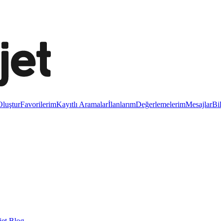
luştur
Favorilerim
Kayıtlı Aramalar
İlanlarım
Değerlemelerim
Mesajlar
Bi
et Blog