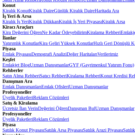
Konut
Kiralık Konut
Kiralık Daire
Günlük Kiralık Daire
Haritada Ara
İş Yeri & Arsa
Kiralık İş Yeri
Kiralık Dükkan
Kiralık İş Yeri Piyasası
Kiralık Arsa
Kiracı Araçları
Kira Değerini Öğren
Ne Kadar Ödeyebilirim
Kiralama Rehberi
Emlakj
İlanlar
Yatırımlık Konutlar
Kira Geliri Yüksek Konutlar
Hızlı Geri Dönüşlü K
Piyasa
Emlak Piyasası
Demografi Analizi
Değer Haritaları
Verilerimiz
Keşfet
Emlakjet Blog
Uzman Danışmanlar
GYF (Gayrimenkul Yatırım Fonu)
Rehberler
Satın Alma Rehberi
Satıcı Rehberi
Kiralama Rehberi
Konut Kredisi Re
Danışman Ara
Emlak Danışmanları
Emlak Ofisleri
Uzman Danışmanlar
Profesyoneller
Üyelik Paketleri
Reklam Çözümleri
Satış & Kiralama
Ücretsiz İlan Verin
Değerini Öğren
Danışman Bul
Uzman Danışmanlar
Profesyoneller
Üyelik Paketleri
Reklam Çözümleri
Piyasa
Satılık Konut Piyasası
Satılık Arsa Piyasası
Satılık Arazi Piyasası
Satılı