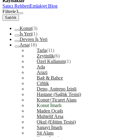
Kaynaklar
Satıcı Rehberi
Emlakjet Blog
Filtrele
3
Satılık
Konut
(3)
İş Yeri
(1)
Devren İş Yeri
Arsa
(18)
Tarla
(11)
Zeytinlik
(6)
Özel Kullanım
(1)
Ada
Arazi
Bağ & Bahçe
Çiftlik
Depo, Antrepo İzinli
Hastane (Sağlık Tesisi)
Konut+Ticaret Alanı
Konut İmarlı
Maden Ocağı
Muhtelif Arsa
Okul (Eğitim Tesisi)
Sanayi İmarlı
Sit Alanı