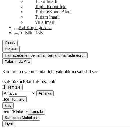
Ticari İmarlı
Toplu Konut İçin
Turizm/Konut Alanı
Turizm İmarlı
Villa İmarlı
Kat Karşılığı Arsa
Turistik Tesis
Kiralık
Projeler
Harita
Değerleri ve ilanları tematik haritada görün
Yakınımda Ara
Konumuna yakın ilanlar için yakınlık mesafesini seç.
0.5km
5km
10km
15km
Kapalı
İl
Temizle
Antalya
İlçe
Temizle
Kaş
Semt/Mahalle
Temizle
Sarıbelen Mahallesi
Fiyat