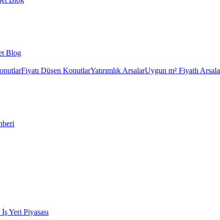
et Blog
onutlar
Fiyatı Düşen Konutlar
Yatırımlık Arsalar
Uygun m² Fiyatlı Arsala
hberi
k İş Yeri Piyasası