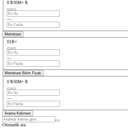
0 ₺
50M+ ₺
—
Metrekare
0
1B+
—
Metrekare Birim Fiyatı
0 ₺
50M+ ₺
—
Arama Kelimesi
Otomatik ara