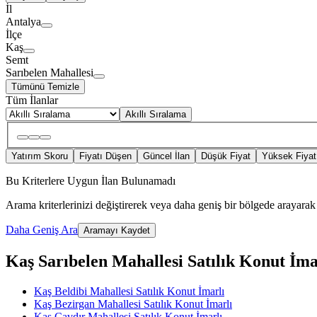
İl
Antalya
İlçe
Kaş
Semt
Sarıbelen Mahallesi
Tümünü Temizle
Tüm İlanlar
Akıllı Sıralama
Yatırım Skoru
Fiyatı Düşen
Güncel İlan
Düşük Fiyat
Yüksek Fiyat
Bu Kriterlere Uygun İlan Bulunamadı
Arama kriterlerinizi değiştirerek veya daha geniş bir bölgede arayarak 
Daha Geniş Ara
Aramayı Kaydet
Kaş Sarıbelen Mahallesi Satılık Konut İmarl
Kaş Beldibi Mahallesi Satılık Konut İmarlı
Kaş Bezirgan Mahallesi Satılık Konut İmarlı
Kaş Çavdır Mahallesi Satılık Konut İmarlı