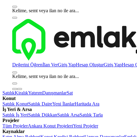
Kelime, semt veya ilan no ile ara...
Değerini Öğren
İlan Ver
Giriş Yap
Hesap Oluştur
Giriş Yap
Hesap O
Kelime, semt veya ilan no ile ara...
Satılık
Kiralık
Yatırım
Danışmanlar
Sat
Konut
Satılık Konut
Satılık Daire
Yeni İlanlar
Haritada Ara
İş Yeri & Arsa
Satılık İş Yeri
Satılık Dükkan
Satılık Arsa
Satılık Tarla
Projeler
Tüm Projeler
Ankara Konut Projeleri
Yeni Projeler
Kaynaklar
Satın Alma Rehberi
Konut Kredisi Rehberi
Uzman Danışmanlar
Emlakj