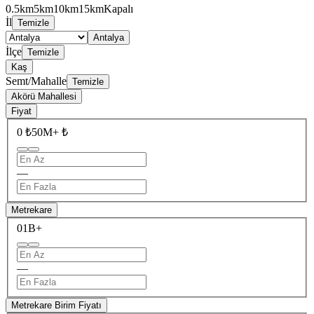
0.5km
5km
10km
15km
Kapalı
İl
Temizle
Antalya
İlçe
Temizle
Kaş
Semt/Mahalle
Temizle
Akörü Mahallesi
Fiyat
0 ₺
50M+ ₺
—
Metrekare
0
1B+
—
Metrekare Birim Fiyatı