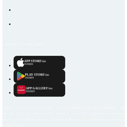
Emlakjet © 2006-2026
APP STORE
'dan
İNDİRİN
PLAY STORE
'dan
İNDİRİN
APP GALLERY
'den
İNDİRİN
Emlakjet.com internet sitesi ve Emlakjet mobil uygulamalarında kullanıcılar tarafından sağlana
ilan, bilgi, içerik ve görselin gerçekliği, orijinalliği, güvenilirliği ve doğruluğuna ilişkin soru
içerikleri giren kullanıcıya ait olup, Emlakjet'in bu hususlarla ilgili herhangi bir sorumluluğu
bulunmamaktadır.