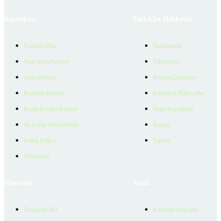
Kaynaklar
Emlakjet Hakkında
Emlakjet Blog
Hakkımızda
Satın Alma Rehberi
Ödüllerimiz
Satıcı Rehberi
Reklam Çözümleri
Kiralama Rehberi
Kurumsal Materyaller
Konut Kredisi Rehberi
İnsan Kaynakları
Ne Kadar Ödeyebilirim
İletişim
Emlak Değeri
Yardım
Verilerimiz
Hizmetler
Yasal
Danışman Bul
Kullanım Koşulları