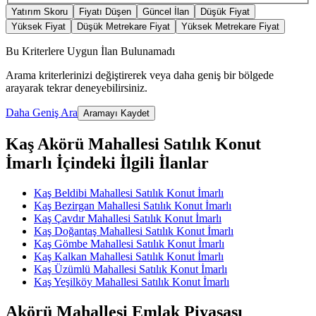
Yatırım Skoru
Fiyatı Düşen
Güncel İlan
Düşük Fiyat
Yüksek Fiyat
Düşük Metrekare Fiyat
Yüksek Metrekare Fiyat
Bu Kriterlere Uygun İlan Bulunamadı
Arama kriterlerinizi değiştirerek veya daha geniş bir bölgede
arayarak tekrar deneyebilirsiniz.
Daha Geniş Ara
Aramayı Kaydet
Kaş Akörü Mahallesi Satılık Konut
İmarlı İçindeki İlgili İlanlar
Kaş Beldibi Mahallesi Satılık Konut İmarlı
Kaş Bezirgan Mahallesi Satılık Konut İmarlı
Kaş Çavdır Mahallesi Satılık Konut İmarlı
Kaş Doğantaş Mahallesi Satılık Konut İmarlı
Kaş Gömbe Mahallesi Satılık Konut İmarlı
Kaş Kalkan Mahallesi Satılık Konut İmarlı
Kaş Üzümlü Mahallesi Satılık Konut İmarlı
Kaş Yeşilköy Mahallesi Satılık Konut İmarlı
Akörü Mahallesi Emlak Piyasası