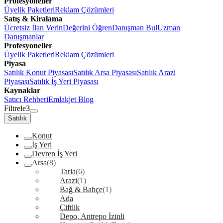
Profesyoneller
Üyelik Paketleri
Reklam Çözümleri
Satış & Kiralama
Ücretsiz İlan Verin
Değerini Öğren
Danışman Bul
Uzman
Danışmanlar
Profesyoneller
Üyelik Paketleri
Reklam Çözümleri
Piyasa
Satılık Konut Piyasası
Satılık Arsa Piyasası
Satılık Arazi
Piyasası
Satılık İş Yeri Piyasası
Kaynaklar
Satıcı Rehberi
Emlakjet Blog
Filtrele
3
Satılık
Konut
İş Yeri
Devren İş Yeri
Arsa
(8)
Tarla
(6)
Arazi
(1)
Bağ & Bahçe
(1)
Ada
Çiftlik
Depo, Antrepo İzinli