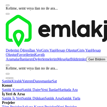
Kelime, semt veya ilan no ile ara...
Değerini Öğren
İlan Ver
Giriş Yap
Hesap Oluştur
Giriş Yap
Hesap
Oluştur
Favorilerim
Kayıtlı
Aramalar
İlanlarım
Değerlemelerim
Mesajlar
Bildirimler
Geri Bildirim
Kelime, semt veya ilan no ile ara...
Satılık
Kiralık
Yatırım
Danışmanlar
Sat
Konut
Satılık Konut
Satılık Daire
Yeni İlanlar
Haritada Ara
İş Yeri & Arsa
Satılık İş Yeri
Satılık Dükkan
Satılık Arsa
Satılık Tarla
Projeler
Tüm Projeler
Ankara Konut Projeleri
Yeni Projeler