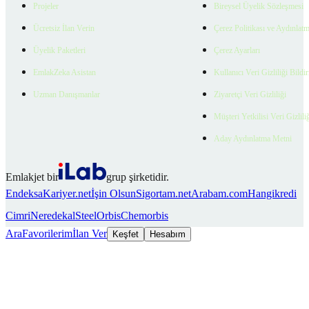
Projeler
Bireysel Üyelik Sözleşmesi
Ücretsiz İlan Verin
Çerez Politikası ve Aydınlat
Üyelik Paketleri
Çerez Ayarları
EmlakZeka Asistan
Kullanıcı Veri Gizliliği Bildi
Uzman Danışmanlar
Ziyaretçi Veri Gizliliği
Müşteri Yetkilisi Veri Gizlili
Aday Aydınlatma Metni
Emlakjet bir
grup şirketidir.
Endeksa
Kariyer.net
İşin Olsun
Sigortam.net
Arabam.com
Hangikredi
Cimri
Neredekal
SteelOrbis
Chemorbis
Ara
Favorilerim
İlan Ver
Keşfet
Hesabım