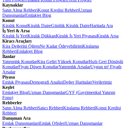
Kaynaklar
Satın Alma Rehberi
Konut Kredisi Rehberi
Uzman
Danışmanlar
Emlakjet Blog
Konut
Kiralık Konut
Kiralık Daire
Günlük Kiralık Daire
Haritada Ara
İş Yeri & Arsa
Kiralık İş Yeri
Kiralık Dükkan
Kiralık İş Yeri Piyasası
Kiralık Arsa
Kiracı Araçları
Kira Değerini Öğren
Ne Kadar Ödeyebilirim
Kiralama
Rehberi
Emlakjet Blog
İlanlar
Yatırımlık Konutlar
Kira Geliri Yüksek Konutlar
Hızlı Geri Dönüşlü
Konutlar
Fiyatı Düşen Konutlar
Yatırımlık Arsalar
Uygun m² Fiyatlı
Arsalar
Piyasa
Emlak Piyasası
Demografi Analizi
Değer Haritaları
Verilerimiz
Keşfet
Emlakjet Blog
Uzman Danışmanlar
GYF (Gayrimenkul Yatırım
Fonu)
Rehberler
Satın Alma Rehberi
Satıcı Rehberi
Kiralama Rehberi
Konut Kredisi
Rehberi
Danışman Ara
Emlak Danışmanları
Emlak Ofisleri
Uzman Danışmanlar