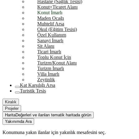
Hastane (Sağlık Tesisi)
Konut+Ticaret Alanı
Konut İmarlı
Maden Ocağı
Muhtelif Arsa
Okul (Eğitim Tesisi)
Özel Kullanım
Sanayi İmarlı
Sit Alanı
Ticari İmarlı
Toplu Konut İçin
Turizm/Konut Alanı
Turizm İmarlı
Villa İmarlı
Zeytinlik
Kat Karşılığı Arsa
Turistik Tesis
Kiralık
Projeler
Harita
Değerleri ve ilanları tematik haritada görün
Yakınımda Ara
Konumuna yakın ilanlar için yakınlık mesafesini seç.