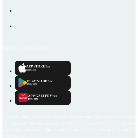
Emlakjet © 2006-2026
APP STORE
'dan
İNDİRİN
PLAY STORE
'dan
İNDİRİN
APP GALLERY
'den
İNDİRİN
Emlakjet.com internet sitesi ve Emlakjet mobil uygulamalarında kullanıcılar tarafından sağlana
ilan, bilgi, içerik ve görselin gerçekliği, orijinalliği, güvenilirliği ve doğruluğuna ilişkin soru
içerikleri giren kullanıcıya ait olup, Emlakjet'in bu hususlarla ilgili herhangi bir sorumluluğu
bulunmamaktadır.