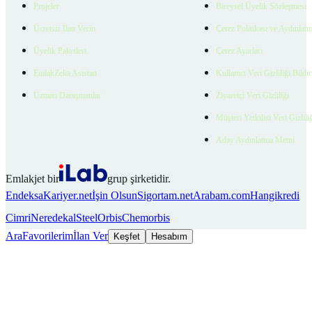
Projeler
Bireysel Üyelik Sözleşmesi
Ücretsiz İlan Verin
Çerez Politikası ve Aydınlat
Üyelik Paketleri
Çerez Ayarları
EmlakZeka Asistan
Kullanıcı Veri Gizliliği Bildi
Uzman Danışmanlar
Ziyaretçi Veri Gizliliği
Müşteri Yetkilisi Veri Gizlili
Aday Aydınlatma Metni
Emlakjet bir
grup şirketidir.
Endeksa
Kariyer.net
İşin Olsun
Sigortam.net
Arabam.com
Hangikredi
Cimri
Neredekal
SteelOrbis
Chemorbis
Ara
Favorilerim
İlan Ver
Keşfet
Hesabım