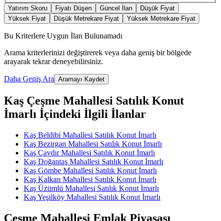
Yatırım Skoru
Fiyatı Düşen
Güncel İlan
Düşük Fiyat
Yüksek Fiyat
Düşük Metrekare Fiyat
Yüksek Metrekare Fiyat
Bu Kriterlere Uygun İlan Bulunamadı
Arama kriterlerinizi değiştirerek veya daha geniş bir bölgede
arayarak tekrar deneyebilirsiniz.
Daha Geniş Ara
Aramayı Kaydet
Kaş Çeşme Mahallesi Satılık Konut
İmarlı İçindeki İlgili İlanlar
Kaş Beldibi Mahallesi Satılık Konut İmarlı
Kaş Bezirgan Mahallesi Satılık Konut İmarlı
Kaş Çavdır Mahallesi Satılık Konut İmarlı
Kaş Doğantaş Mahallesi Satılık Konut İmarlı
Kaş Gömbe Mahallesi Satılık Konut İmarlı
Kaş Kalkan Mahallesi Satılık Konut İmarlı
Kaş Üzümlü Mahallesi Satılık Konut İmarlı
Kaş Yeşilköy Mahallesi Satılık Konut İmarlı
Çeşme Mahallesi Emlak Piyasası