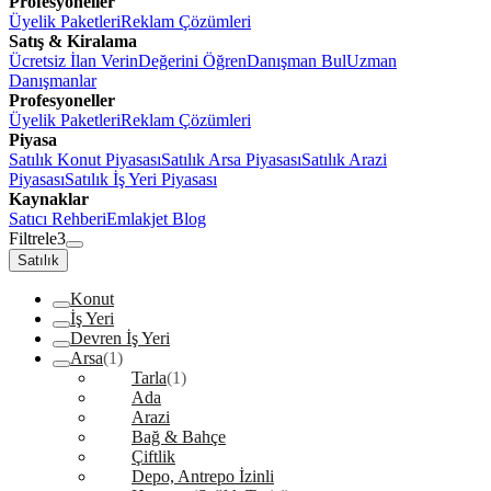
Profesyoneller
Üyelik Paketleri
Reklam Çözümleri
Satış & Kiralama
Ücretsiz İlan Verin
Değerini Öğren
Danışman Bul
Uzman
Danışmanlar
Profesyoneller
Üyelik Paketleri
Reklam Çözümleri
Piyasa
Satılık Konut Piyasası
Satılık Arsa Piyasası
Satılık Arazi
Piyasası
Satılık İş Yeri Piyasası
Kaynaklar
Satıcı Rehberi
Emlakjet Blog
Filtrele
3
Satılık
Konut
İş Yeri
Devren İş Yeri
Arsa
(1)
Tarla
(1)
Ada
Arazi
Bağ & Bahçe
Çiftlik
Depo, Antrepo İzinli