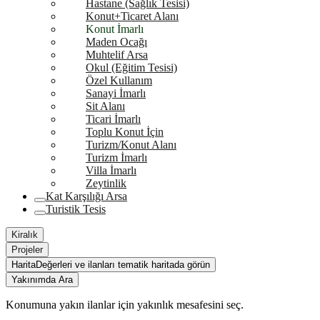
Hastane (Sağlık Tesisi)
Konut+Ticaret Alanı
Konut İmarlı
Maden Ocağı
Muhtelif Arsa
Okul (Eğitim Tesisi)
Özel Kullanım
Sanayi İmarlı
Sit Alanı
Ticari İmarlı
Toplu Konut İçin
Turizm/Konut Alanı
Turizm İmarlı
Villa İmarlı
Zeytinlik
Kat Karşılığı Arsa
Turistik Tesis
Kiralık
Projeler
Harita
Değerleri ve ilanları tematik haritada görün
Yakınımda Ara
Konumuna yakın ilanlar için yakınlık mesafesini seç.