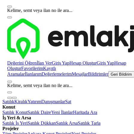
Kelime, semt veya ilan no ile ara...
Değerini Öğren
İlan Ver
Giriş Yap
Hesap Oluştur
Giriş Yap
Hesap
Oluştur
Favorilerim
Kayıtlı
Aramalar
İlanlarım
Değerlemelerim
Mesajlar
Bildirimler
Geri Bildirim
Kelime, semt veya ilan no ile ara...
Satılık
Kiralık
Yatırım
Danışmanlar
Sat
Konut
Satılık Konut
Satılık Daire
Yeni İlanlar
Haritada Ara
İş Yeri & Arsa
Satılık İş Yeri
Satılık Dükkan
Satılık Arsa
Satılık Tarla
Projeler
Tüm Projeler
Ankara Konut Projeleri
Yeni Projeler