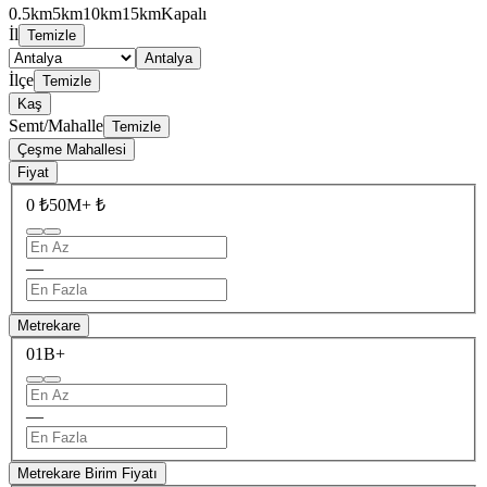
0.5km
5km
10km
15km
Kapalı
İl
Temizle
Antalya
İlçe
Temizle
Kaş
Semt/Mahalle
Temizle
Çeşme Mahallesi
Fiyat
0 ₺
50M+ ₺
—
Metrekare
0
1B+
—
Metrekare Birim Fiyatı