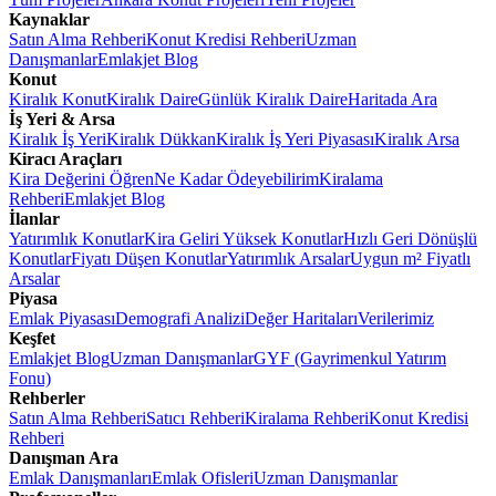
Kaynaklar
Satın Alma Rehberi
Konut Kredisi Rehberi
Uzman
Danışmanlar
Emlakjet Blog
Konut
Kiralık Konut
Kiralık Daire
Günlük Kiralık Daire
Haritada Ara
İş Yeri & Arsa
Kiralık İş Yeri
Kiralık Dükkan
Kiralık İş Yeri Piyasası
Kiralık Arsa
Kiracı Araçları
Kira Değerini Öğren
Ne Kadar Ödeyebilirim
Kiralama
Rehberi
Emlakjet Blog
İlanlar
Yatırımlık Konutlar
Kira Geliri Yüksek Konutlar
Hızlı Geri Dönüşlü
Konutlar
Fiyatı Düşen Konutlar
Yatırımlık Arsalar
Uygun m² Fiyatlı
Arsalar
Piyasa
Emlak Piyasası
Demografi Analizi
Değer Haritaları
Verilerimiz
Keşfet
Emlakjet Blog
Uzman Danışmanlar
GYF (Gayrimenkul Yatırım
Fonu)
Rehberler
Satın Alma Rehberi
Satıcı Rehberi
Kiralama Rehberi
Konut Kredisi
Rehberi
Danışman Ara
Emlak Danışmanları
Emlak Ofisleri
Uzman Danışmanlar