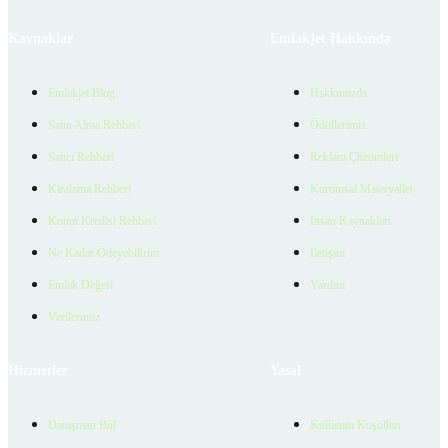
Kaynaklar
Emlakjet Hakkında
Emlakjet Blog
Hakkımızda
Satın Alma Rehberi
Ödüllerimiz
Satıcı Rehberi
Reklam Çözümleri
Kiralama Rehberi
Kurumsal Materyaller
Konut Kredisi Rehberi
İnsan Kaynakları
Ne Kadar Ödeyebilirim
İletişim
Emlak Değeri
Yardım
Verilerimiz
Hizmetler
Yasal
Danışman Bul
Kullanım Koşulları