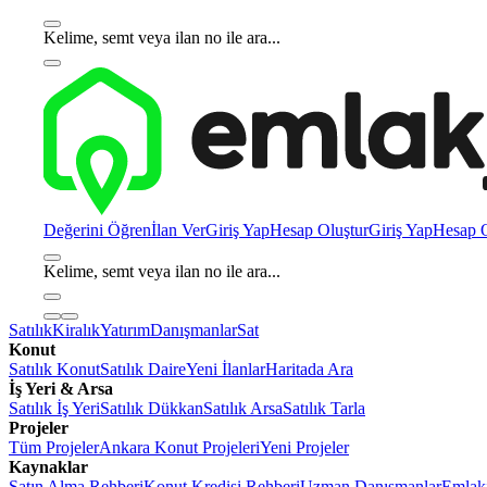
Kelime, semt veya ilan no ile ara...
Değerini Öğren
İlan Ver
Giriş Yap
Hesap Oluştur
Giriş Yap
Hesap O
Kelime, semt veya ilan no ile ara...
Satılık
Kiralık
Yatırım
Danışmanlar
Sat
Konut
Satılık Konut
Satılık Daire
Yeni İlanlar
Haritada Ara
İş Yeri & Arsa
Satılık İş Yeri
Satılık Dükkan
Satılık Arsa
Satılık Tarla
Projeler
Tüm Projeler
Ankara Konut Projeleri
Yeni Projeler
Kaynaklar
Satın Alma Rehberi
Konut Kredisi Rehberi
Uzman Danışmanlar
Emlakj