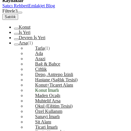
Kaynaklar
Satıcı Rehberi
Emlakjet Blog
Filtrele
3
Satılık
Konut
İş Yeri
Devren İş Yeri
Arsa
(1)
Tarla
(1)
Ada
Arazi
Bağ & Bahçe
Çiftlik
Depo, Antrepo İzinli
Hastane (Sağlık Tesisi)
Konut+Ticaret Alanı
Konut İmarlı
Maden Ocağı
Muhtelif Arsa
Okul (Eğitim Tesisi)
Özel Kullanım
Sanayi İmarlı
Sit Alanı
Ticari İmarlı