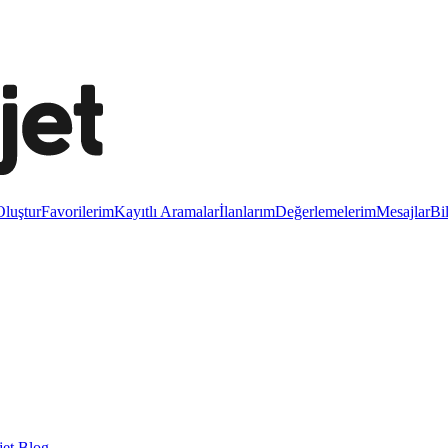
luştur
Favorilerim
Kayıtlı Aramalar
İlanlarım
Değerlemelerim
Mesajlar
Bi
et Blog