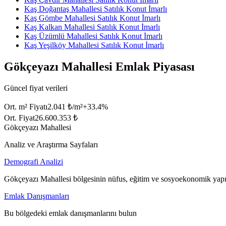
Kaş Doğantaş Mahallesi Satılık Konut İmarlı
Kaş Gömbe Mahallesi Satılık Konut İmarlı
Kaş Kalkan Mahallesi Satılık Konut İmarlı
Kaş Üzümlü Mahallesi Satılık Konut İmarlı
Kaş Yeşilköy Mahallesi Satılık Konut İmarlı
Gökçeyazı Mahallesi Emlak Piyasası
Güncel fiyat verileri
Ort. m² Fiyatı
2.041 ₺/m²
+
33.4
%
Ort. Fiyat
26.600.353 ₺
Gökçeyazı Mahallesi
Analiz ve Araştırma Sayfaları
Demografi Analizi
Gökçeyazı Mahallesi bölgesinin nüfus, eğitim ve sosyoekonomik yapıs
Emlak Danışmanları
Bu bölgedeki emlak danışmanlarını bulun