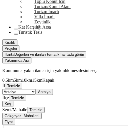
Toplu Konut İçin
Turizm/Konut Alanı
Turizm İmarlı
Villa İmarlı
Zeytinlik
Kat Karşılığı Arsa
Turistik Tesis
Kiralık
Projeler
Harita
Değerleri ve ilanları tematik haritada görün
Yakınımda Ara
Konumuna yakın ilanlar için yakınlık mesafesini seç.
0.5km
5km
10km
15km
Kapalı
İl
Temizle
Antalya
İlçe
Temizle
Kaş
Semt/Mahalle
Temizle
Gökçeyazı Mahallesi
Fiyat