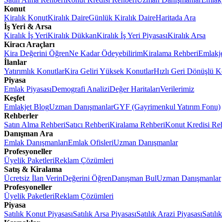
Konut
Kiralık Konut
Kiralık Daire
Günlük Kiralık Daire
Haritada Ara
İş Yeri & Arsa
Kiralık İş Yeri
Kiralık Dükkan
Kiralık İş Yeri Piyasası
Kiralık Arsa
Kiracı Araçları
Kira Değerini Öğren
Ne Kadar Ödeyebilirim
Kiralama Rehberi
Emlakj
İlanlar
Yatırımlık Konutlar
Kira Geliri Yüksek Konutlar
Hızlı Geri Dönüşlü K
Piyasa
Emlak Piyasası
Demografi Analizi
Değer Haritaları
Verilerimiz
Keşfet
Emlakjet Blog
Uzman Danışmanlar
GYF (Gayrimenkul Yatırım Fonu)
Rehberler
Satın Alma Rehberi
Satıcı Rehberi
Kiralama Rehberi
Konut Kredisi Re
Danışman Ara
Emlak Danışmanları
Emlak Ofisleri
Uzman Danışmanlar
Profesyoneller
Üyelik Paketleri
Reklam Çözümleri
Satış & Kiralama
Ücretsiz İlan Verin
Değerini Öğren
Danışman Bul
Uzman Danışmanlar
Profesyoneller
Üyelik Paketleri
Reklam Çözümleri
Piyasa
Satılık Konut Piyasası
Satılık Arsa Piyasası
Satılık Arazi Piyasası
Satılı