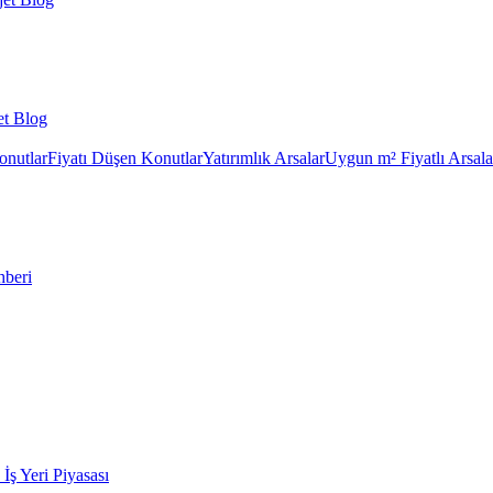
et Blog
onutlar
Fiyatı Düşen Konutlar
Yatırımlık Arsalar
Uygun m² Fiyatlı Arsala
hberi
k İş Yeri Piyasası