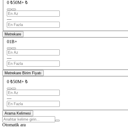
0 ₺
50M+ ₺
—
Metrekare
0
1B+
—
Metrekare Birim Fiyatı
0 ₺
50M+ ₺
—
Arama Kelimesi
Otomatik ara