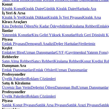
Konut
Kiralık Konut
Kiralık Daire
Günlük Kiralık Daire
Haritada Ara
İş Yeri & Arsa
Kiralık İş Yeri
Kiralık Dükkan
Kiralık İş Yeri Piyasası
Kiralık Arsa
Kiracı Araçları
Kira Değerini Öğren
Ne Kadar Ödeyebilirim
Kiralama Rehberi
Emlakj
İlanlar
Yatırımlık Konutlar
Kira Geliri Yüksek Konutlar
Hızlı Geri Dönüşlü K
Piyasa
Emlak Piyasası
Demografi Analizi
Değer Haritaları
Verilerimiz
Keşfet
Emlakjet Blog
Uzman Danışmanlar
GYF (Gayrimenkul Yatırım Fonu)
Rehberler
Satın Alma Rehberi
Satıcı Rehberi
Kiralama Rehberi
Konut Kredisi Re
Danışman Ara
Emlak Danışmanları
Emlak Ofisleri
Uzman Danışmanlar
Profesyoneller
Üyelik Paketleri
Reklam Çözümleri
Satış & Kiralama
Ücretsiz İlan Verin
Değerini Öğren
Danışman Bul
Uzman Danışmanlar
Profesyoneller
Üyelik Paketleri
Reklam Çözümleri
Piyasa
Satılık Konut Piyasası
Satılık Arsa Piyasası
Satılık Arazi Piyasası
Satılı