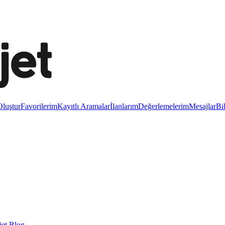
luştur
Favorilerim
Kayıtlı Aramalar
İlanlarım
Değerlemelerim
Mesajlar
Bi
et Blog