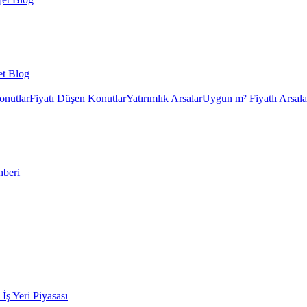
et Blog
onutlar
Fiyatı Düşen Konutlar
Yatırımlık Arsalar
Uygun m² Fiyatlı Arsala
hberi
k İş Yeri Piyasası