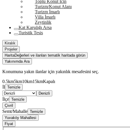
Toplu Konut İçin
Turizm/Konut Alanı
Turizm İmarlı
Villa İmarlı
Zeytinlik
Kat Karşılığı Arsa
Turistik Tesis
Kiralık
Projeler
Harita
Değerleri ve ilanları tematik haritada görün
Yakınımda Ara
Konumuna yakın ilanlar için yakınlık mesafesini seç.
0.5km
5km
10km
15km
Kapalı
İl
Temizle
Denizli
İlçe
Temizle
Çivril
Semt/Mahalle
Temizle
Yuvaköy Mahallesi
Fiyat