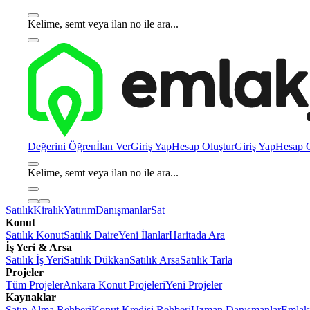
Kelime, semt veya ilan no ile ara...
Değerini Öğren
İlan Ver
Giriş Yap
Hesap Oluştur
Giriş Yap
Hesap O
Kelime, semt veya ilan no ile ara...
Satılık
Kiralık
Yatırım
Danışmanlar
Sat
Konut
Satılık Konut
Satılık Daire
Yeni İlanlar
Haritada Ara
İş Yeri & Arsa
Satılık İş Yeri
Satılık Dükkan
Satılık Arsa
Satılık Tarla
Projeler
Tüm Projeler
Ankara Konut Projeleri
Yeni Projeler
Kaynaklar
Satın Alma Rehberi
Konut Kredisi Rehberi
Uzman Danışmanlar
Emlakj