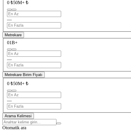
0 ₺
50M+ ₺
—
Metrekare
0
1B+
—
Metrekare Birim Fiyatı
0 ₺
50M+ ₺
—
Arama Kelimesi
Otomatik ara