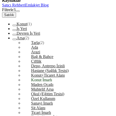
Kaynaklar
Satıcı Rehberi
Emlakjet Blog
Filtrele
3
Satılık
Konut
(1)
İş Yeri
Devren İş Yeri
Arsa
(2)
Tarla
(2)
Ada
Arazi
Bağ & Bahçe
Çiftlik
Depo, Antrepo İzinli
Hastane (Sağlık Tesisi)
Konut+Ticaret Alanı
Konut İmarlı
Maden Ocağı
Muhtelif Arsa
Okul (Eğitim Tesisi)
Özel Kullanım
Sanayi İmarlı
Sit Alanı
Ticari İmarlı