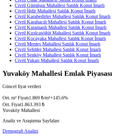
Çivril Gümüşsu Mahallesi Satılık Konut İmarlı
Çivril İğdir Mahallesi Satılık Konut İmarlı
Çivril Karabedirler Mahallesi Satılık Konut İmarlı
Çivril Karahacılı Mahallesi Satılık Konut İmarlı
Çivril Karamanlı Mahallesi Satılık Konut İmarlı
Çivril Kızılcasöğüt Mahallesi Satılık Konut İmarlı
Çivril Kocayaka Mahallesi Satılık Konut İmarlı
Çivril Menteş Mahallesi Satılık Konut İmarlı
Çivril Şehitler Mahallesi Satılık Konut İmarlı
Çivril Şenköy Mahallesi Satılık Konut İmarlı
Çivril Yukarı Mahallesi Satılık Konut İmarlı
Yuvaköy Mahallesi Emlak Piyasası
Güncel fiyat verileri
Ort. m² Fiyatı
1.869 ₺/m²
+
145.6
%
Ort. Fiyat
1.863.393 ₺
Yuvaköy Mahallesi
Analiz ve Araştırma Sayfaları
Demografi Analizi