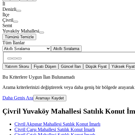
İl
Denizli
İlçe
Çivril
Semt
Yuvaköy Mahallesi
Tümünü Temizle
Tüm İlanlar
Akıllı Sıralama
Yatırım Skoru
Fiyatı Düşen
Güncel İlan
Düşük Fiyat
Yüksek Fiyat
Bu Kriterlere Uygun İlan Bulunamadı
Arama kriterlerinizi değiştirerek veya daha geniş bir bölgede arayarak 
Daha Geniş Ara
Aramayı Kaydet
Çivril Yuvaköy Mahallesi Satılık Konut İmar
Çivril Akpınar Mahallesi Satılık Konut İmarlı
Çivril Çarşı Mahallesi Satılık Konut İmarlı
Çivril Çıtak Mahallesi Satılık Konut İmarlı