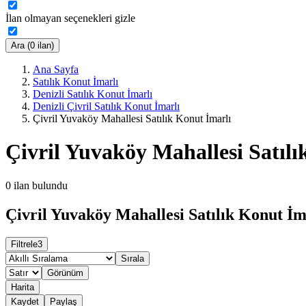
İlan olmayan seçenekleri gizle
Ara (0 ilan)
Ana Sayfa
Satılık Konut İmarlı
Denizli Satılık Konut İmarlı
Denizli Çivril Satılık Konut İmarlı
Çivril Yuvaköy Mahallesi Satılık Konut İmarlı
Çivril Yuvaköy Mahallesi Satılı
0
ilan bulundu
Çivril Yuvaköy Mahallesi Satılık Konut İma
Filtrele
3
Sırala
Görünüm
Harita
Kaydet
Paylaş