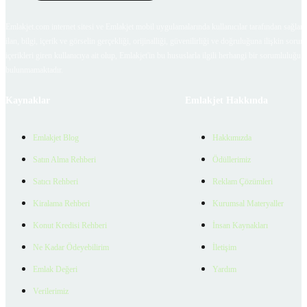
Emlakjet.com internet sitesi ve Emlakjet mobil uygulamalarında kullanıcılar tarafından sağlana
ilan, bilgi, içerik ve görselin gerçekliği, orijinalliği, güvenilirliği ve doğruluğuna ilişkin soru
içerikleri giren kullanıcıya ait olup, Emlakjet'in bu hususlarla ilgili herhangi bir sorumluluğu
bulunmamaktadır.
Kaynaklar
Emlakjet Hakkında
Emlakjet Blog
Hakkımızda
Satın Alma Rehberi
Ödüllerimiz
Satıcı Rehberi
Reklam Çözümleri
Kiralama Rehberi
Kurumsal Materyaller
Konut Kredisi Rehberi
İnsan Kaynakları
Ne Kadar Ödeyebilirim
İletişim
Emlak Değeri
Yardım
Verilerimiz