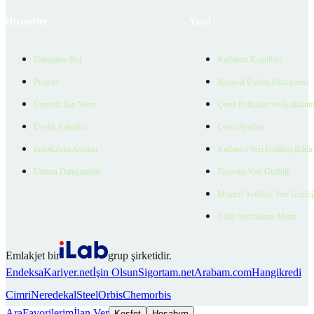
Hizmetler
Yasal
Danışman Bul
Kullanım Koşulları
Projeler
Bireysel Üyelik Sözleşmesi
Ücretsiz İlan Verin
Çerez Politikası ve Aydınlat
Üyelik Paketleri
Çerez Ayarları
EmlakZeka Asistan
Kullanıcı Veri Gizliliği Bildi
Uzman Danışmanlar
Ziyaretçi Veri Gizliliği
Müşteri Yetkilisi Veri Gizlili
Aday Aydınlatma Metni
Emlakjet bir
grup şirketidir.
Endeksa
Kariyer.net
İşin Olsun
Sigortam.net
Arabam.com
Hangikredi
Cimri
Neredekal
SteelOrbis
Chemorbis
Ara
Favorilerim
İlan Ver
Keşfet
Hesabım