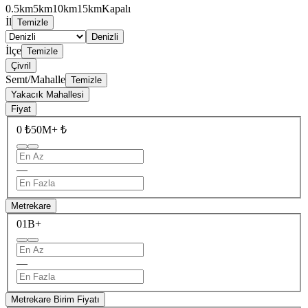
0.5km
5km
10km
15km
Kapalı
İl
Temizle
Denizli
İlçe
Temizle
Çivril
Semt/Mahalle
Temizle
Yakacık Mahallesi
Fiyat
0 ₺
50M+ ₺
—
Metrekare
0
1B+
—
Metrekare Birim Fiyatı