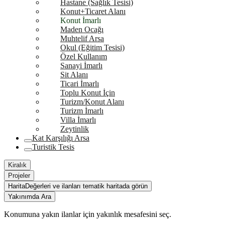
Hastane (Sağlık Tesisi)
Konut+Ticaret Alanı
Konut İmarlı
Maden Ocağı
Muhtelif Arsa
Okul (Eğitim Tesisi)
Özel Kullanım
Sanayi İmarlı
Sit Alanı
Ticari İmarlı
Toplu Konut İçin
Turizm/Konut Alanı
Turizm İmarlı
Villa İmarlı
Zeytinlik
Kat Karşılığı Arsa
Turistik Tesis
Kiralık
Projeler
Harita
Değerleri ve ilanları tematik haritada görün
Yakınımda Ara
Konumuna yakın ilanlar için yakınlık mesafesini seç.