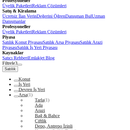
Profesyoneller
Üyelik Paketleri
Reklam Çözümleri
Satış & Kiralama
Ücretsiz İlan Verin
Değerini Öğren
Danışman Bul
Uzman
Danışmanlar
Profesyoneller
Üyelik Paketleri
Reklam Çözümleri
Piyasa
Satılık Konut Piyasası
Satılık Arsa Piyasası
Satılık Arazi
Piyasası
Satılık İş Yeri Piyasası
Kaynaklar
Satıcı Rehberi
Emlakjet Blog
Filtrele
3
Satılık
Konut
İş Yeri
Devren İş Yeri
Arsa
(1)
Tarla
(1)
Ada
Arazi
Bağ & Bahçe
Çiftlik
Depo, Antrepo İzinli