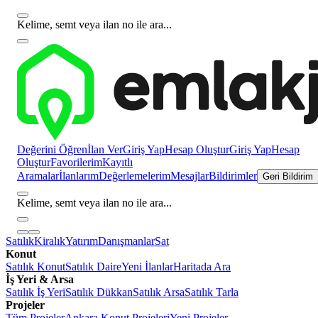
Kelime, semt veya ilan no ile ara...
Değerini Öğren
İlan Ver
Giriş Yap
Hesap Oluştur
Giriş Yap
Hesap
Oluştur
Favorilerim
Kayıtlı
Aramalar
İlanlarım
Değerlemelerim
Mesajlar
Bildirimler
Geri Bildirim
Kelime, semt veya ilan no ile ara...
Satılık
Kiralık
Yatırım
Danışmanlar
Sat
Konut
Satılık Konut
Satılık Daire
Yeni İlanlar
Haritada Ara
İş Yeri & Arsa
Satılık İş Yeri
Satılık Dükkan
Satılık Arsa
Satılık Tarla
Projeler
Tüm Projeler
Ankara Konut Projeleri
Yeni Projeler