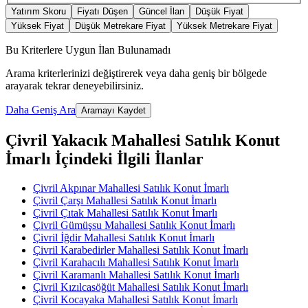
Yatırım Skoru
Fiyatı Düşen
Güncel İlan
Düşük Fiyat
Yüksek Fiyat
Düşük Metrekare Fiyat
Yüksek Metrekare Fiyat
Bu Kriterlere Uygun İlan Bulunamadı
Arama kriterlerinizi değiştirerek veya daha geniş bir bölgede
arayarak tekrar deneyebilirsiniz.
Daha Geniş Ara
Aramayı Kaydet
Çivril Yakacık Mahallesi Satılık Konut
İmarlı İçindeki İlgili İlanlar
Çivril Akpınar Mahallesi Satılık Konut İmarlı
Çivril Çarşı Mahallesi Satılık Konut İmarlı
Çivril Çıtak Mahallesi Satılık Konut İmarlı
Çivril Gümüşsu Mahallesi Satılık Konut İmarlı
Çivril İğdir Mahallesi Satılık Konut İmarlı
Çivril Karabedirler Mahallesi Satılık Konut İmarlı
Çivril Karahacılı Mahallesi Satılık Konut İmarlı
Çivril Karamanlı Mahallesi Satılık Konut İmarlı
Çivril Kızılcasöğüt Mahallesi Satılık Konut İmarlı
Çivril Kocayaka Mahallesi Satılık Konut İmarlı