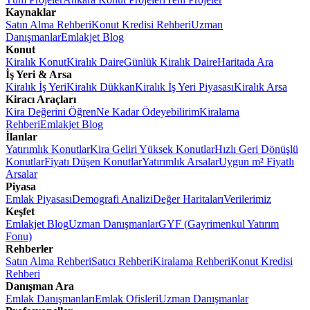
Kaynaklar
Satın Alma Rehberi
Konut Kredisi Rehberi
Uzman
Danışmanlar
Emlakjet Blog
Konut
Kiralık Konut
Kiralık Daire
Günlük Kiralık Daire
Haritada Ara
İş Yeri & Arsa
Kiralık İş Yeri
Kiralık Dükkan
Kiralık İş Yeri Piyasası
Kiralık Arsa
Kiracı Araçları
Kira Değerini Öğren
Ne Kadar Ödeyebilirim
Kiralama
Rehberi
Emlakjet Blog
İlanlar
Yatırımlık Konutlar
Kira Geliri Yüksek Konutlar
Hızlı Geri Dönüşlü
Konutlar
Fiyatı Düşen Konutlar
Yatırımlık Arsalar
Uygun m² Fiyatlı
Arsalar
Piyasa
Emlak Piyasası
Demografi Analizi
Değer Haritaları
Verilerimiz
Keşfet
Emlakjet Blog
Uzman Danışmanlar
GYF (Gayrimenkul Yatırım
Fonu)
Rehberler
Satın Alma Rehberi
Satıcı Rehberi
Kiralama Rehberi
Konut Kredisi
Rehberi
Danışman Ara
Emlak Danışmanları
Emlak Ofisleri
Uzman Danışmanlar