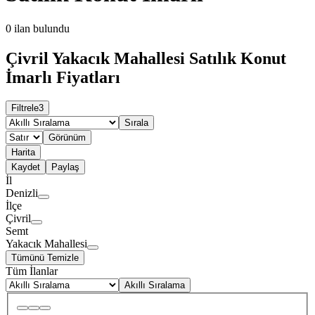
0
ilan bulundu
Çivril Yakacık Mahallesi Satılık Konut
İmarlı Fiyatları
Filtrele
3
Sırala
Görünüm
Harita
Kaydet
Paylaş
İl
Denizli
İlçe
Çivril
Semt
Yakacık Mahallesi
Tümünü Temizle
Tüm İlanlar
Akıllı Sıralama