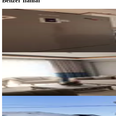
Benzer İlanlar
YENİ
Yeni Rota'dan Ballıca Mah. Ara K
Dulkadiroğlu, Ballıca Mahallesi
3+1
·
130 m²
·
3. Kat
·
07.08.2026
2.600.000 ₺
YENİ
Aslanbeyde Satılık 3+1 Daire
Dulkadiroğlu, Aslan Bey Mahallesi
3+1
·
125 m²
·
Kot 4
·
06.08.2026
2.900.000 ₺
YENİ
Germenıcıa'dan Pıazza'ya Çok Ya
Dulkadiroğlu, Egemenlik Mahallesi