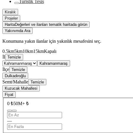
Turistik Tesis
Kiralık
Projeler
Harita
Değerleri ve ilanları tematik haritada görün
Yakınımda Ara
Konumuna yakın ilanlar için yakınlık mesafesini seç.
0.5km
5km
10km
15km
Kapalı
İl
Temizle
Kahramanmaraş
İlçe
Temizle
Dulkadiroğlu
Semt/Mahalle
Temizle
Kuzucak Mahallesi
Fiyat
0 ₺
50M+ ₺
—