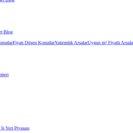
et Blog
onutlar
Fiyatı Düşen Konutlar
Yatırımlık Arsalar
Uygun m² Fiyatlı Arsala
hberi
k İş Yeri Piyasası