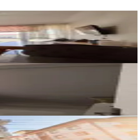
YENİ ROTA İNŞAAT EMLAK
Taner B
Ara
Güney Emlak
Ömer Güney
Ara
Germenicia Gayrimenkul
Celalettin Yarpuz