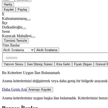
Harita
Kaydet
Paylaş
İl
Kahramanmaraş
İlçe
Dulkadiroğlu
Semt
Kuzucak Mahallesi
Tümünü Temizle
Tüm İlanlar
Akıllı Sıralama
Yatırım Skoru
Geri Dönüş Süresi
Kira Geliri
Fiyatı Düşen
Güncel İ
Bu Kriterlere Uygun İlan Bulunamadı
Arama kriterlerinizi değiştirerek veya daha geniş bir bölgede arayarak 
Daha Geniş Ara
Aramayı Kaydet
Arama kriterlerinize uygun başka ilan bulamadık.
Kriterlerinize benzer