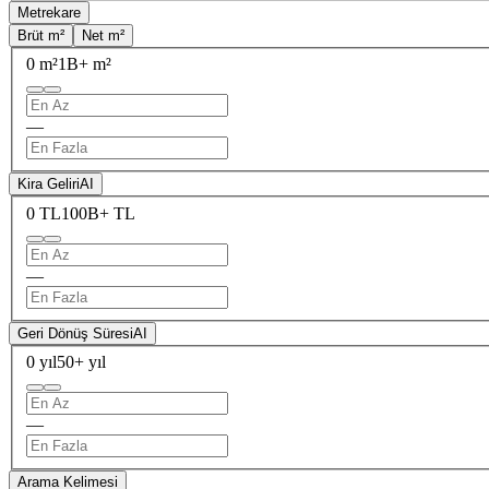
Metrekare
Brüt m²
Net m²
0 m²
1B+ m²
—
Kira Geliri
AI
0 TL
100B+ TL
—
Geri Dönüş Süresi
AI
0 yıl
50+ yıl
—
Arama Kelimesi