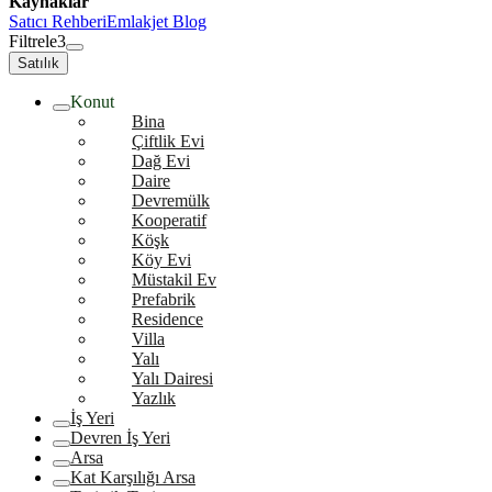
Kaynaklar
Satıcı Rehberi
Emlakjet Blog
Filtrele
3
Satılık
Konut
Bina
Çiftlik Evi
Dağ Evi
Daire
Devremülk
Kooperatif
Köşk
Köy Evi
Müstakil Ev
Prefabrik
Residence
Villa
Yalı
Yalı Dairesi
Yazlık
İş Yeri
Devren İş Yeri
Arsa
Kat Karşılığı Arsa