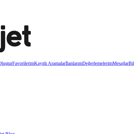
luştur
Favorilerim
Kayıtlı Aramalar
İlanlarım
Değerlemelerim
Mesajlar
Bi
et Blog