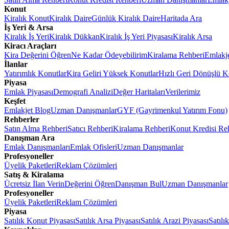
Konut
Kiralık Konut
Kiralık Daire
Günlük Kiralık Daire
Haritada Ara
İş Yeri & Arsa
Kiralık İş Yeri
Kiralık Dükkan
Kiralık İş Yeri Piyasası
Kiralık Arsa
Kiracı Araçları
Kira Değerini Öğren
Ne Kadar Ödeyebilirim
Kiralama Rehberi
Emlakj
İlanlar
Yatırımlık Konutlar
Kira Geliri Yüksek Konutlar
Hızlı Geri Dönüşlü K
Piyasa
Emlak Piyasası
Demografi Analizi
Değer Haritaları
Verilerimiz
Keşfet
Emlakjet Blog
Uzman Danışmanlar
GYF (Gayrimenkul Yatırım Fonu)
Rehberler
Satın Alma Rehberi
Satıcı Rehberi
Kiralama Rehberi
Konut Kredisi Re
Danışman Ara
Emlak Danışmanları
Emlak Ofisleri
Uzman Danışmanlar
Profesyoneller
Üyelik Paketleri
Reklam Çözümleri
Satış & Kiralama
Ücretsiz İlan Verin
Değerini Öğren
Danışman Bul
Uzman Danışmanlar
Profesyoneller
Üyelik Paketleri
Reklam Çözümleri
Piyasa
Satılık Konut Piyasası
Satılık Arsa Piyasası
Satılık Arazi Piyasası
Satılı