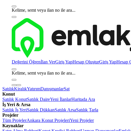
Kelime, semt veya ilan no ile ara...
Değerini Öğren
İlan Ver
Giriş Yap
Hesap Oluştur
Giriş Yap
Hesap O
Kelime, semt veya ilan no ile ara...
Satılık
Kiralık
Yatırım
Danışmanlar
Sat
Konut
Satılık Konut
Satılık Daire
Yeni İlanlar
Haritada Ara
İş Yeri & Arsa
Satılık İş Yeri
Satılık Dükkan
Satılık Arsa
Satılık Tarla
Projeler
Tüm Projeler
Ankara Konut Projeleri
Yeni Projeler
Kaynaklar
Satın Alma Rehberi
Konut Kredisi Rehberi
Uzman Danışmanlar
Emlakj