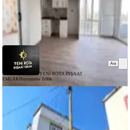
2.850.000 ₺
YENİ ROTA İNŞAAT EMLAK
Hayrunnisa Teltik
Ara
Ara
YENİ ROTA İNŞAAT
EMLAK
Hayrunnisa Teltik
MANZARALI
Yeni Rota'dan Sütçü İmam
Muhtarlığı Yanında 2+1 Satılık Daire
Dulkadiroğlu, Sütçü İmam Mahallesi
2+1
·
90 m²
·
1. Kat
·
31.07.2026