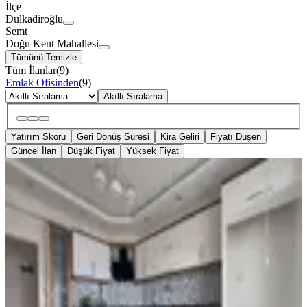
İlçe
Dulkadiroğlu
Semt
Doğu Kent Mahallesi
Tümünü Temizle
Tüm İlanlar
(
9
)
Emlak Ofisinden
(
9
)
Akıllı Sıralama
Yatırım Skoru
Geri Dönüş Süresi
Kira Geliri
Fiyatı Düşen
Güncel İlan
Düşük Fiyat
Yüksek Fiyat
MANZARALI
Yeni Rota'dan - Doğukent -
Güneşevler Civarı Satılık 4+1 Daire
Dulkadiroğlu, Doğu Kent Mahallesi
4+1
·
195 m²
·
7. Kat
·
31.07.2026
5.250.000 ₺