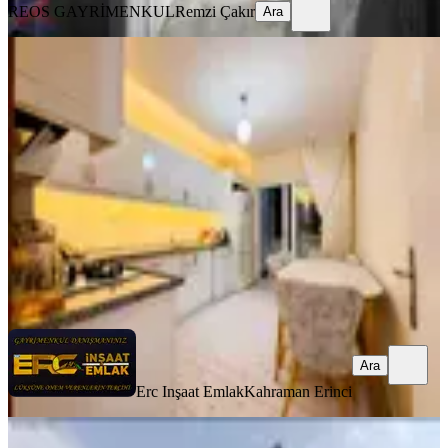
REOS GAYRİMENKUL
Remzi Çakır
Ara
MANZARALI
Yıldız Evlerde Satılık 3+1 Daire
Dulkadiroğlu, Doğu Kent Mahallesi
3+1
·
135 m²
·
2. Kat
·
01.06.2026
2.810.000 ₺
Erc Inşaat Emlak
Kahraman Erinci
Ara
Ara
Erc Inşaat Emlak
Kahraman Erinci
SİTE İÇİ
Yıldız Emlaktan Doğukent Beyza