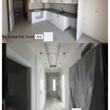
3.200.000 ₺
Ak Emlak
Veli Temiz
Ara
Ak Emlak
Veli Temiz
Ara
SIFIR BİNA
Reos Gayrimenkul'den Doğukent'te
3+1 Daire
Dulkadiroğlu, Doğu Kent Mahallesi
3+1
·
130 m²
·
3. Kat
·
25.06.2026
3.800.000 ₺
REOS GAYRİMENKUL
Remzi Çakır
Ara