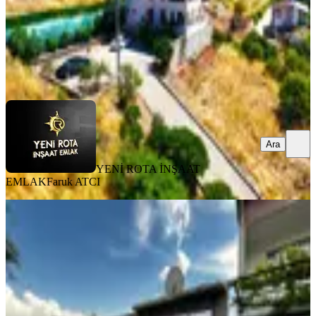
YENİ ROTA İNŞAAT EMLAK
Faruk ATCI
Ara
Ara
YENİ ROTA İNŞAAT
EMLAK
Faruk ATCI
BALKONLU
Yeni Rota'dan Yavuz Selim Mh.
Satılık Tek Katlı Müstakil Ev
Dulkadiroğlu, Yavuz Selim Mahallesi
3+1
·
130 m²
·
31.07.2026
3.700.000 ₺