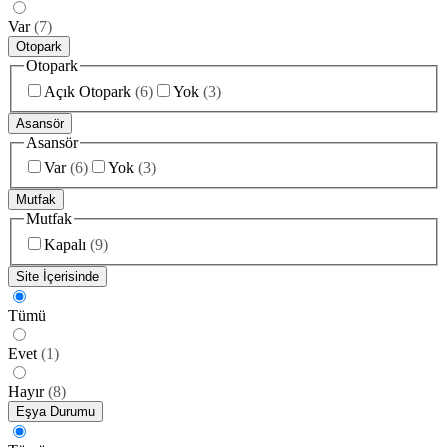
Var
(
7
)
Otopark
Otopark
Açık Otopark
(
6
)
Yok
(
3
)
Asansör
Asansör
Var
(
6
)
Yok
(
3
)
Mutfak
Mutfak
Kapalı
(
9
)
Site İçerisinde
Tümü
Evet
(
1
)
Hayır
(
8
)
Eşya Durumu