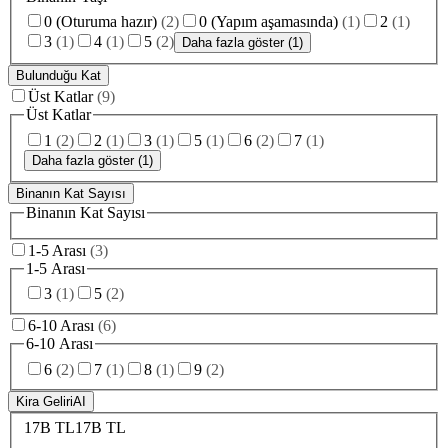
0 (Oturuma hazır)
(
2
)
0 (Yapım aşamasında)
(
1
)
2
(
1
)
3
(
1
)
4
(
1
)
5
(
2
)
Daha fazla göster (1)
Bulunduğu Kat
Üst Katlar
(
9
)
Üst Katlar
1
(
2
)
2
(
1
)
3
(
1
)
5
(
1
)
6
(
2
)
7
(
1
)
Daha fazla göster (1)
Binanın Kat Sayısı
Binanın Kat Sayısı
1-5 Arası
(
3
)
1-5 Arası
3
(
1
)
5
(
2
)
6-10 Arası
(
6
)
6-10 Arası
6
(
2
)
7
(
1
)
8
(
1
)
9
(
2
)
Kira Geliri
AI
17B TL
17B TL