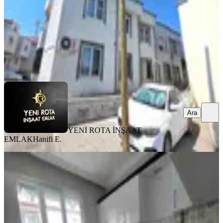
2.300.000 ₺
YENİ ROTA İNŞAAT EMLAK
Hanifi E.
Ara
Ara
YENİ ROTA İNŞAAT
EMLAK
Hanifi E.
MANZARALI
Ballıca Mahallesi - Az Katlı - Uygun
Fiyat - Satılık 2+1 Daire
Dulkadiroğlu, Ballıca Mahallesi
2+1
·
90 m²
·
Düz Giriş (Zemin)
·
31.07.2026