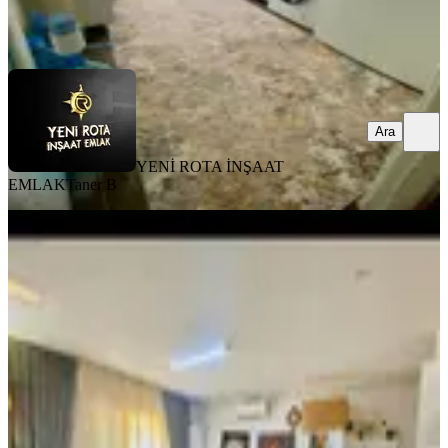
YENİ ROTA İNŞAAT EMLAK
Taner B
Ara
Ara
YENİ ROTA İNŞAAT
EMLAK
Taner B
MANZARALI
Germenicia'dan Satılık Karacasu
Karataş Tokide Tadilatlı 1+1
Dulkadiroğlu, Karataş Mahallesi
1+1
·
55 m²
·
Yüksek giriş
·
01.08.2026
1.450.000 ₺