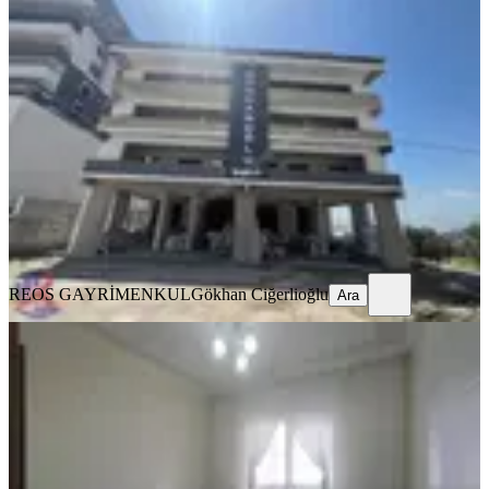
Reos Gayrimenkul'den Doğukent Ana
Caddede 200m² 4+1 Lüx Daire
Dulkadiroğlu, Doğu Kent Mahallesi
4+1
·
200 m²
·
1. Kat
·
17.05.2026
5.600.000 ₺
REOS GAYRİMENKUL
Gökhan Ciğerlioğlu
Ara
REOS GAYRİMENKUL
Gökhan Ciğerlioğlu
Ara
Yıldızevler Doğu Teras Ta 3+1
Dulkadiroğlu, Doğu Kent Mahallesi
3+1
·
130 m²
·
6. Kat
·
10.04.2026
3.200.000 ₺
Geri Dönüş:
15 yıl