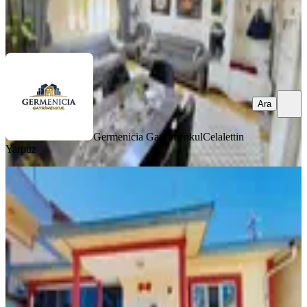
Germenicia Gayrimenkul
Celalettin Yarpuz
Ara
Ara
Germenicia Gayrimenkul
Celalettin
Yarpuz
MANZARALI
Germenicia'dan Eyüp Sultan Mh.de
2023 Sonrası Çelik Müstakilev
Dulkadiroğlu, Eyüp Sultan Mahallesi
2+1
·
135 m²
·
01.08.2026
4.250.000 ₺