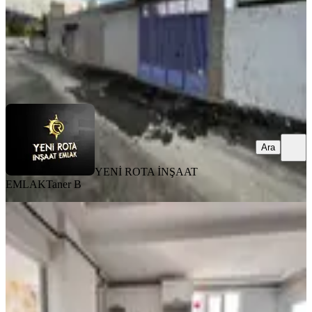
YENİ ROTA İNŞAAT EMLAK
Taner B
Ara
Ara
YENİ ROTA İNŞAAT
EMLAK
Taner B
MANZARALI
Yeni Rota'dan Yeni Yapı Lüx 2+0
Satılık Daire
Dulkadiroğlu, Bahçeli Evler Mahallesi
2+0
·
80 m²
·
3. Kat
·
31.07.2026