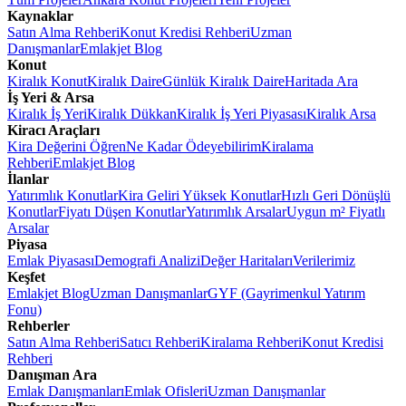
Kaynaklar
Satın Alma Rehberi
Konut Kredisi Rehberi
Uzman
Danışmanlar
Emlakjet Blog
Konut
Kiralık Konut
Kiralık Daire
Günlük Kiralık Daire
Haritada Ara
İş Yeri & Arsa
Kiralık İş Yeri
Kiralık Dükkan
Kiralık İş Yeri Piyasası
Kiralık Arsa
Kiracı Araçları
Kira Değerini Öğren
Ne Kadar Ödeyebilirim
Kiralama
Rehberi
Emlakjet Blog
İlanlar
Yatırımlık Konutlar
Kira Geliri Yüksek Konutlar
Hızlı Geri Dönüşlü
Konutlar
Fiyatı Düşen Konutlar
Yatırımlık Arsalar
Uygun m² Fiyatlı
Arsalar
Piyasa
Emlak Piyasası
Demografi Analizi
Değer Haritaları
Verilerimiz
Keşfet
Emlakjet Blog
Uzman Danışmanlar
GYF (Gayrimenkul Yatırım
Fonu)
Rehberler
Satın Alma Rehberi
Satıcı Rehberi
Kiralama Rehberi
Konut Kredisi
Rehberi
Danışman Ara
Emlak Danışmanları
Emlak Ofisleri
Uzman Danışmanlar