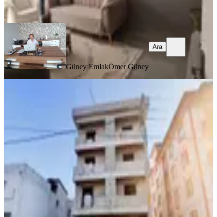
Ara
Ara
Güney Emlak
Ömer Güney
YENİ
Germenıcıa'dan Pıazza'ya Çok Yakın
Yeni Yapı Satılık 1+1 Daire
Dulkadiroğlu, Egemenlik Mahallesi
1+1
·
50 m²
·
3. Kat
·
05.08.2026
2.250.000 ₺
Germenicia Gayrimenkul
Celalettin Yarpuz