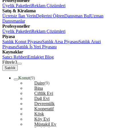
Profesyoneller
Üyelik Paketleri
Reklam Çözümleri
Satış & Kiralama
Ücretsiz İlan Verin
Değerini Öğren
Danışman Bul
Uzman
Danışmanlar
Profesyoneller
Üyelik Paketleri
Reklam Çözümleri
Piyasa
Satılık Konut Piyasası
Satılık Arsa Piyasası
Satılık Arazi
Piyasası
Satılık İş Yeri Piyasası
Kaynaklar
Satıcı Rehberi
Emlakjet Blog
Filtrele
3
Satılık
Konut
(9)
Daire
(9)
Bina
Çiftlik Evi
Dağ Evi
Devremülk
Kooperatif
Köşk
Köy Evi
Müstakil Ev