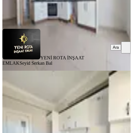
YENİ ROTA İNŞAAT EMLAK
Seyid Serkan Bal
Ara
Ara
YENİ ROTA İNŞAAT
EMLAK
Seyid Serkan Bal
MANZARALI
Yeni Rota Emlaktan Cazip Fiyata
Satılık 3+1 Daire
Dulkadiroğlu, Doğu Kent Mahallesi
3+1
·
140 m²
·
5. Kat
·
31.07.2026
3.100.000 ₺