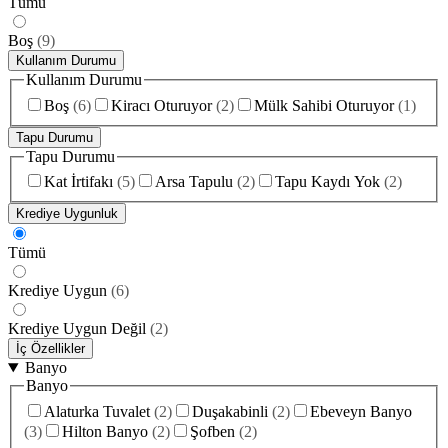
Tümü
Boş
(
9
)
Kullanım Durumu
Kullanım Durumu
Boş
(
6
)
Kiracı Oturuyor
(
2
)
Mülk Sahibi Oturuyor
(
1
)
Tapu Durumu
Tapu Durumu
Kat İrtifakı
(
5
)
Arsa Tapulu
(
2
)
Tapu Kaydı Yok
(
2
)
Krediye Uygunluk
Tümü
Krediye Uygun
(
6
)
Krediye Uygun Değil
(
2
)
İç Özellikler
Banyo
Banyo
Alaturka Tuvalet
(
2
)
Duşakabinli
(
2
)
Ebeveyn Banyo
(
3
)
Hilton Banyo
(
2
)
Şofben
(
2
)