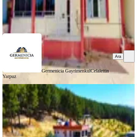
Germenicia Gayrimenkul
Celalettin Yarpuz
Ara
Ara
Germenicia Gayrimenkul
Celalettin
Yarpuz
MANZARALI
Yeni Rota Emlaktan Müstakil Tapulu
Bağ Evi Ve Arsası
Dulkadiroğlu, Pınarbaşı Mahallesi
3+1
·
160 m²
·
31.07.2026
12.500.000 ₺