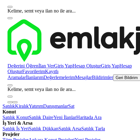
Kelime, semt veya ilan no ile ara...
Değerini Öğren
İlan Ver
Giriş Yap
Hesap Oluştur
Giriş Yap
Hesap
Oluştur
Favorilerim
Kayıtlı
Aramalar
İlanlarım
Değerlemelerim
Mesajlar
Bildirimler
Geri Bildirim
Kelime, semt veya ilan no ile ara...
Satılık
Kiralık
Yatırım
Danışmanlar
Sat
Konut
Satılık Konut
Satılık Daire
Yeni İlanlar
Haritada Ara
İş Yeri & Arsa
Satılık İş Yeri
Satılık Dükkan
Satılık Arsa
Satılık Tarla
Projeler
Tüm Projeler
Ankara Konut Projeleri
Yeni Projeler