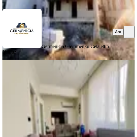
Ara
Ara
Germenicia Gayrimenkul
Celalettin
Yarpuz
YENİ
Yeni Rota' Dan Yahya Kemalde
Satılık 2+1 Daire
Dulkadiroğlu, Yahya Kemal Mahallesi
2+1
·
80 m²
·
1. Kat
·
04.08.2026
2.300.000 ₺
YENİ ROTA İNŞAAT EMLAK
Taner B