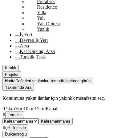
Prefabrik
Residence
Villa
Yalı
Yalı Dairesi
Yazlık
İş Yeri
Devren İş Yeri
Arsa
Kat Karşılığı Arsa
Turistik Tesis
Kiralık
Projeler
Harita
Değerleri ve ilanları tematik haritada görün
Yakınımda Ara
Konumuna yakın ilanlar için yakınlık mesafesini seç.
0.5km
5km
10km
15km
Kapalı
İl
Temizle
Kahramanmaraş
İlçe
Temizle
Dulkadiroğlu