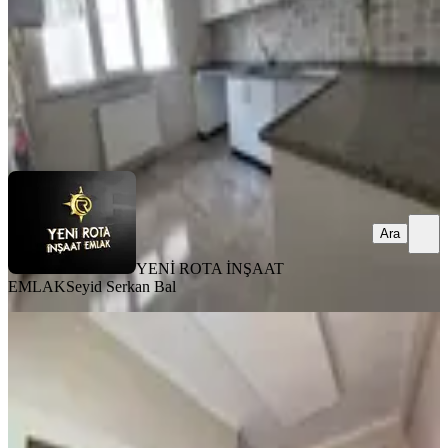
1.825.000 ₺
YENİ ROTA İNŞAAT EMLAK
Seyid Serkan Bal
Ara
Ara
YENİ ROTA İNŞAAT
EMLAK
Seyid Serkan Bal
MANZARALI
Sgk Civarı - Yatırımlık - Uygun -
Masrafsız Satılık 1+1 Daire
Dulkadiroğlu, Mehmet Akif Mahallesi
1+1
·
40 m²
·
2. Kat
·
31.07.2026