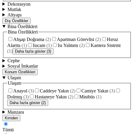
Dekorasyon
Mutfak
Altyapı
Dış Özellikler
Bina Özellikleri
Bina Özellikleri
Ahşap Doğrama
(
2
)
Apartman Görevlisi
(
2
)
Hırsız
Alarmı
(
1
)
Isıcam
(
1
)
Isı Yalıtımı
(
2
)
Kamera Sistemi
(
1
)
Daha fazla göster (3)
Cephe
Sosyal İmkanlar
Konum Özellikleri
Ulaşım
Ulaşım
Anayol
(
3
)
Caddeye Yakın
(
2
)
Camiye Yakın
(
3
)
Dolmuş
(
3
)
Hastaneye Yakın
(
2
)
Minibüs
(
1
)
Daha fazla göster (2)
Manzara
Kimden
Tümü