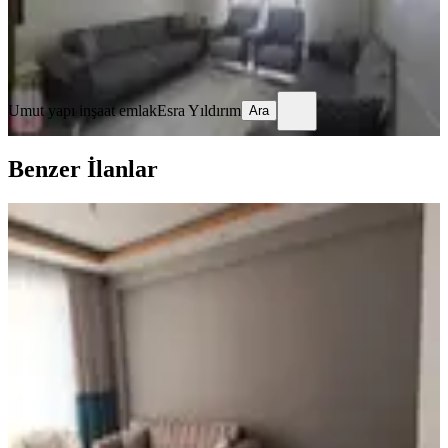
Umut yapı inşaat emlak
Esra Yıldırım
Ara
Umut yapı inşaat emlak
Esra Yıldırım
Ara
Benzer İlanlar
YENİ
Aslanbeyde Satılık 3+1 Daire
Dulkadiroğlu, Aslan Bey Mahallesi
3+1
·
125 m²
·
Kot 4
·
06.08.2026
2.900.000 ₺
Güney Emlak
Ömer Güney