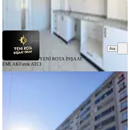
YENİ ROTA İNŞAAT EMLAK
Faruk ATCI
Ara
Ara
YENİ ROTA İNŞAAT
EMLAK
Faruk ATCI
MANZARALI
%
3
Yıldırım Emlak'tan Yıldızevlerde
Manzaralı 3+1 Satılık Daire
Dulkadiroğlu, Doğu Kent Mahallesi
3+1
·
135 m²
·
8. Kat
·
23.07.2026
3.200.000 ₺
3.300.000 ₺