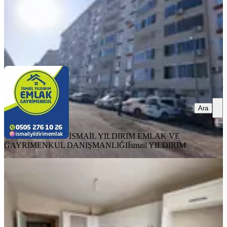
İSMAİL YILDIRIM EMLAK VE GAYRIMENKUL
DANIŞMANLIĞI
İsmail YILDIRIM
Ara
Ara
İSMAİL YILDIRIM EMLAK VE
GAYRIMENKUL DANIŞMANLIĞI
İsmail YILDIRIM
BALKONLU
Yıldız Evler'de C-1 Ön Blok
Manzaralı
Dulkadiroğlu, Doğu Kent Mahallesi
3+1
·
135 m²
·
6. Kat
·
21.07.2026