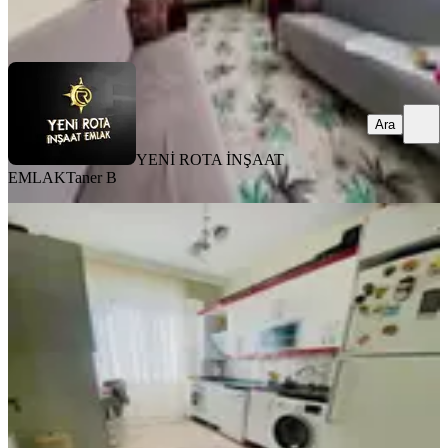
Ara
Ara
YENİ ROTA İNŞAAT
EMLAK
Taner B
BALKONLU
Kuzeyçevreyolu Derdiment Mevki
Satılık Uygun Fiyata 3+1 Daire
Dulkadiroğlu, Bayazıtlı Mahallesi
3+1
·
140 m²
·
6. Kat
·
03.08.2026
2.800.000 ₺