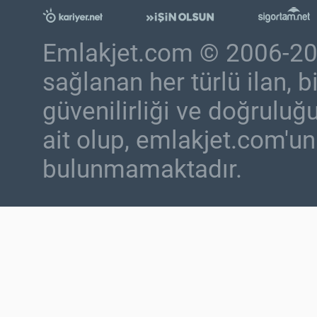
Emlakjet.com © 2006-2019
sağlanan her türlü ilan, bil
güvenilirliği ve doğruluğu
ait olup, emlakjet.com'un
bulunmamaktadır.