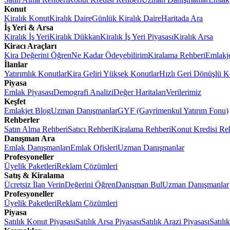
Konut
Kiralık Konut
Kiralık Daire
Günlük Kiralık Daire
Haritada Ara
İş Yeri & Arsa
Kiralık İş Yeri
Kiralık Dükkan
Kiralık İş Yeri Piyasası
Kiralık Arsa
Kiracı Araçları
Kira Değerini Öğren
Ne Kadar Ödeyebilirim
Kiralama Rehberi
Emlakj
İlanlar
Yatırımlık Konutlar
Kira Geliri Yüksek Konutlar
Hızlı Geri Dönüşlü K
Piyasa
Emlak Piyasası
Demografi Analizi
Değer Haritaları
Verilerimiz
Keşfet
Emlakjet Blog
Uzman Danışmanlar
GYF (Gayrimenkul Yatırım Fonu)
Rehberler
Satın Alma Rehberi
Satıcı Rehberi
Kiralama Rehberi
Konut Kredisi Re
Danışman Ara
Emlak Danışmanları
Emlak Ofisleri
Uzman Danışmanlar
Profesyoneller
Üyelik Paketleri
Reklam Çözümleri
Satış & Kiralama
Ücretsiz İlan Verin
Değerini Öğren
Danışman Bul
Uzman Danışmanlar
Profesyoneller
Üyelik Paketleri
Reklam Çözümleri
Piyasa
Satılık Konut Piyasası
Satılık Arsa Piyasası
Satılık Arazi Piyasası
Satılı