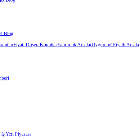
et Blog
onutlar
Fiyatı Düşen Konutlar
Yatırımlık Arsalar
Uygun m² Fiyatlı Arsala
hberi
k İş Yeri Piyasası