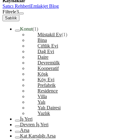
Kaynaklar
Satıcı Rehberi
Emlakjet Blog
Filtrele
3
Satılık
Konut
(1)
Müstakil Ev
(1)
Bina
Çiftlik Evi
Dağ Evi
Daire
Devremülk
Kooperatif
Köşk
Köy Evi
Prefabrik
Residence
Villa
Yalı
Yalı Dairesi
Yazlık
İş Yeri
Devren İş Yeri
Arsa
Kat Karşılığı Arsa