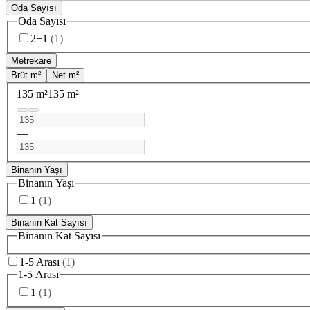
Oda Sayısı
Oda Sayısı
2+1
(
1
)
Metrekare
Brüt m²
Net m²
135 m²
135 m²
—
Binanın Yaşı
Binanın Yaşı
1
(
1
)
Binanın Kat Sayısı
Binanın Kat Sayısı
1-5 Arası
(
1
)
1-5 Arası
1
(
1
)