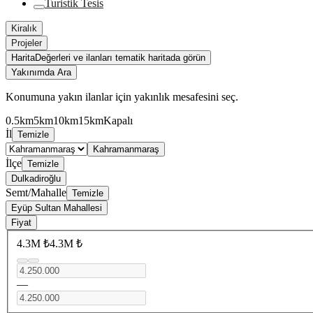
Turistik Tesis
Kiralık
Projeler
Harita
Değerleri ve ilanları tematik haritada görün
Yakınımda Ara
Konumuna yakın ilanlar için yakınlık mesafesini seç.
0.5km
5km
10km
15km
Kapalı
İl
Temizle
Kahramanmaraş
İlçe
Temizle
Dulkadiroğlu
Semt/Mahalle
Temizle
Eyüp Sultan Mahallesi
Fiyat
4.3M ₺
4.3M ₺
—