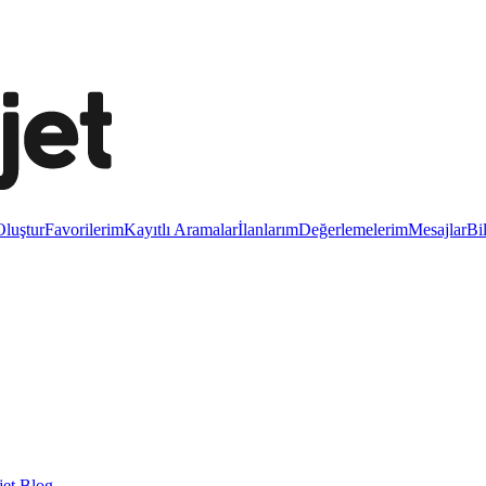
luştur
Favorilerim
Kayıtlı Aramalar
İlanlarım
Değerlemelerim
Mesajlar
Bi
et Blog