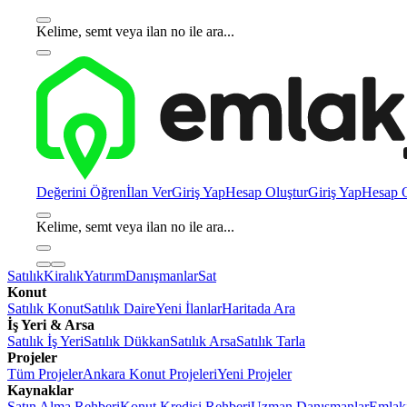
Kelime, semt veya ilan no ile ara...
Değerini Öğren
İlan Ver
Giriş Yap
Hesap Oluştur
Giriş Yap
Hesap O
Kelime, semt veya ilan no ile ara...
Satılık
Kiralık
Yatırım
Danışmanlar
Sat
Konut
Satılık Konut
Satılık Daire
Yeni İlanlar
Haritada Ara
İş Yeri & Arsa
Satılık İş Yeri
Satılık Dükkan
Satılık Arsa
Satılık Tarla
Projeler
Tüm Projeler
Ankara Konut Projeleri
Yeni Projeler
Kaynaklar
Satın Alma Rehberi
Konut Kredisi Rehberi
Uzman Danışmanlar
Emlakj