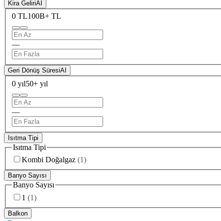
Kira Geliri
AI
0 TL
100B+ TL
—
Geri Dönüş Süresi
AI
0 yıl
50+ yıl
—
Isıtma Tipi
Isıtma Tipi
Kombi Doğalgaz
(
1
)
Banyo Sayısı
Banyo Sayısı
1
(
1
)
Balkon