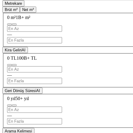
Metrekare
Brüt m²
Net m²
0 m²
1B+ m²
—
Kira Geliri
AI
0 TL
100B+ TL
—
Geri Dönüş Süresi
AI
0 yıl
50+ yıl
—
Arama Kelimesi