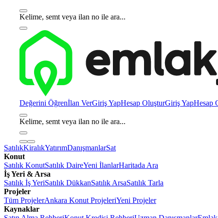
Kelime, semt veya ilan no ile ara...
Değerini Öğren
İlan Ver
Giriş Yap
Hesap Oluştur
Giriş Yap
Hesap O
Kelime, semt veya ilan no ile ara...
Satılık
Kiralık
Yatırım
Danışmanlar
Sat
Konut
Satılık Konut
Satılık Daire
Yeni İlanlar
Haritada Ara
İş Yeri & Arsa
Satılık İş Yeri
Satılık Dükkan
Satılık Arsa
Satılık Tarla
Projeler
Tüm Projeler
Ankara Konut Projeleri
Yeni Projeler
Kaynaklar
Satın Alma Rehberi
Konut Kredisi Rehberi
Uzman Danışmanlar
Emlakj