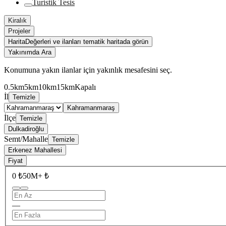
Turistik Tesis
Kiralık
Projeler
Harita
Değerleri ve ilanları tematik haritada görün
Yakınımda Ara
Konumuna yakın ilanlar için yakınlık mesafesini seç.
0.5km
5km
10km
15km
Kapalı
İl
Temizle
Kahramanmaraş
İlçe
Temizle
Dulkadiroğlu
Semt/Mahalle
Temizle
Erkenez Mahallesi
Fiyat
0 ₺
50M+ ₺
—