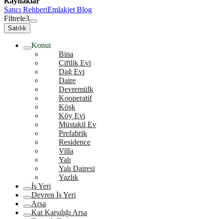
Kaynaklar
Satıcı Rehberi
Emlakjet Blog
Filtrele
3
Satılık
Konut
Bina
Çiftlik Evi
Dağ Evi
Daire
Devremülk
Kooperatif
Köşk
Köy Evi
Müstakil Ev
Prefabrik
Residence
Villa
Yalı
Yalı Dairesi
Yazlık
İş Yeri
Devren İş Yeri
Arsa
Kat Karşılığı Arsa