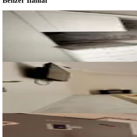
Benzer İlanlar
YENİ
%
5
Germenıcıa'dan Fırsat Yeni Yapı S
Dulkadiroğlu, Yahya Kemal Mahallesi
2+1
·
90 m²
·
Yüksek giriş
·
08.08.2026
2.100.000 ₺
2.200.000 ₺
YENİ
Yeni Rota'dan Yahya Kemal Mah.
Dulkadiroğlu, Yahya Kemal Mahallesi
3+1
·
135 m²
·
Yüksek giriş
·
08.08.2026
3.100.000 ₺
YENİ
Yeni Rota'dan Ballıca Mah. Ara K
Dulkadiroğlu, Ballıca Mahallesi