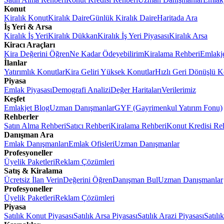
Konut
Kiralık Konut
Kiralık Daire
Günlük Kiralık Daire
Haritada Ara
İş Yeri & Arsa
Kiralık İş Yeri
Kiralık Dükkan
Kiralık İş Yeri Piyasası
Kiralık Arsa
Kiracı Araçları
Kira Değerini Öğren
Ne Kadar Ödeyebilirim
Kiralama Rehberi
Emlakj
İlanlar
Yatırımlık Konutlar
Kira Geliri Yüksek Konutlar
Hızlı Geri Dönüşlü K
Piyasa
Emlak Piyasası
Demografi Analizi
Değer Haritaları
Verilerimiz
Keşfet
Emlakjet Blog
Uzman Danışmanlar
GYF (Gayrimenkul Yatırım Fonu)
Rehberler
Satın Alma Rehberi
Satıcı Rehberi
Kiralama Rehberi
Konut Kredisi Re
Danışman Ara
Emlak Danışmanları
Emlak Ofisleri
Uzman Danışmanlar
Profesyoneller
Üyelik Paketleri
Reklam Çözümleri
Satış & Kiralama
Ücretsiz İlan Verin
Değerini Öğren
Danışman Bul
Uzman Danışmanlar
Profesyoneller
Üyelik Paketleri
Reklam Çözümleri
Piyasa
Satılık Konut Piyasası
Satılık Arsa Piyasası
Satılık Arazi Piyasası
Satılı