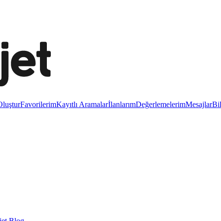
luştur
Favorilerim
Kayıtlı Aramalar
İlanlarım
Değerlemelerim
Mesajlar
Bi
et Blog