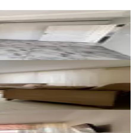
Germenicia Gayrimenkul
Celalettin Yarpuz
Ara
YENİ ROTA İNŞAAT EMLAK
Taner B
Ara
YENİ ROTA İNŞAAT EMLAK
Taner B