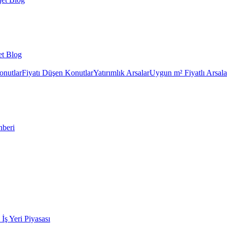
et Blog
onutlar
Fiyatı Düşen Konutlar
Yatırımlık Arsalar
Uygun m² Fiyatlı Arsala
hberi
k İş Yeri Piyasası