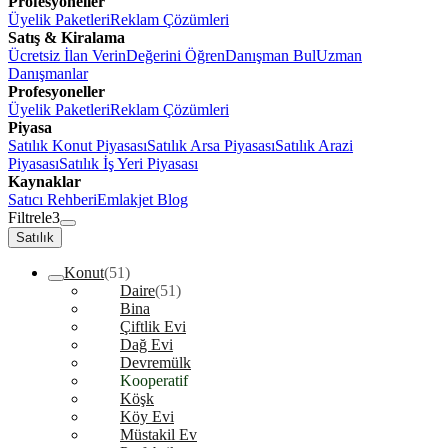
Profesyoneller
Üyelik Paketleri
Reklam Çözümleri
Satış & Kiralama
Ücretsiz İlan Verin
Değerini Öğren
Danışman Bul
Uzman
Danışmanlar
Profesyoneller
Üyelik Paketleri
Reklam Çözümleri
Piyasa
Satılık Konut Piyasası
Satılık Arsa Piyasası
Satılık Arazi
Piyasası
Satılık İş Yeri Piyasası
Kaynaklar
Satıcı Rehberi
Emlakjet Blog
Filtrele
3
Satılık
Konut
(51)
Daire
(51)
Bina
Çiftlik Evi
Dağ Evi
Devremülk
Kooperatif
Köşk
Köy Evi
Müstakil Ev