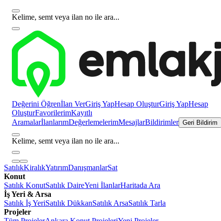
Kelime, semt veya ilan no ile ara...
Değerini Öğren
İlan Ver
Giriş Yap
Hesap Oluştur
Giriş Yap
Hesap
Oluştur
Favorilerim
Kayıtlı
Aramalar
İlanlarım
Değerlemelerim
Mesajlar
Bildirimler
Geri Bildirim
Kelime, semt veya ilan no ile ara...
Satılık
Kiralık
Yatırım
Danışmanlar
Sat
Konut
Satılık Konut
Satılık Daire
Yeni İlanlar
Haritada Ara
İş Yeri & Arsa
Satılık İş Yeri
Satılık Dükkan
Satılık Arsa
Satılık Tarla
Projeler
Tüm Projeler
Ankara Konut Projeleri
Yeni Projeler