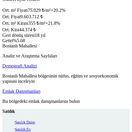
Ort. m² Fiyatı
75.029 ₺/m²
+
20.2
%
Ort. Fiyat
9.603.712 ₺
Ort. m² Kirası
355 ₺/m²
+
21.8
%
Ort. Kira
44.374 ₺
Geri dönüş süresi
18 yıl
Getiri
%5.68
Bostanlı Mahallesi
Analiz ve Araştırma Sayfaları
Demografi Analizi
Bostanlı Mahallesi bölgesinin nüfus, eğitim ve sosyoekonomik
yapısını inceleyin
Emlak Danışmanları
Bu bölgedeki emlak danışmanlarını bulun
Satılık
Satılık Daire
Satılık Ev