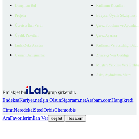
Danışman Bul
Kullanım Koşulları
Projeler
Bireysel Üyelik Sözleşmesi
Ücretsiz İlan Verin
Çerez Politikası ve Aydınlat
Üyelik Paketleri
Çerez Ayarları
EmlakZeka Asistan
Kullanıcı Veri Gizliliği Bildi
Uzman Danışmanlar
Ziyaretçi Veri Gizliliği
Müşteri Yetkilisi Veri Gizlili
Aday Aydınlatma Metni
Emlakjet bir
grup şirketidir.
Endeksa
Kariyer.net
İşin Olsun
Sigortam.net
Arabam.com
Hangikredi
Cimri
Neredekal
SteelOrbis
Chemorbis
Ara
Favorilerim
İlan Ver
Keşfet
Hesabım