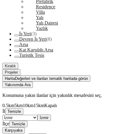
Prefabrik
Residence
Villa
Yalı
Yalı Dairesi
Yazlık
İş Yeri
(3)
Devren İş Yeri
(8)
Arsa
Kat Karşılığı Arsa
Turistik Tesis
Kiralık
Projeler
Harita
Değerleri ve ilanları tematik haritada görün
Yakınımda Ara
Konumuna yakın ilanlar için yakınlık mesafesini seç.
0.5km
5km
10km
15km
Kapalı
İl
Temizle
İzmir
İlçe
Temizle
Karşıyaka