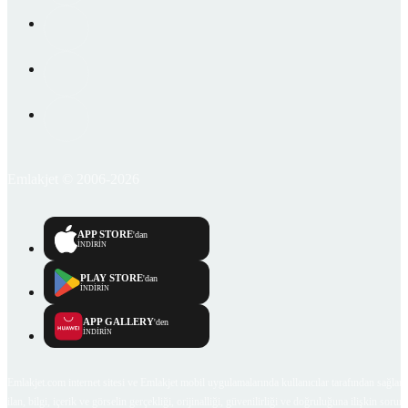
Emlakjet © 2006-2026
APP STORE
'dan
İNDİRİN
PLAY STORE
'dan
İNDİRİN
APP GALLERY
'den
İNDİRİN
Emlakjet.com internet sitesi ve Emlakjet mobil uygulamalarında kullanıcılar tarafından sağlana
ilan, bilgi, içerik ve görselin gerçekliği, orijinalliği, güvenilirliği ve doğruluğuna ilişkin soru