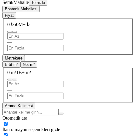
Semt/Mahalle
Temizle
Bostanlı Mahallesi
Fiyat
0 ₺
50M+ ₺
—
Metrekare
Brüt m²
Net m²
0 m²
1B+ m²
—
Arama Kelimesi
Otomatik ara
İlan olmayan seçenekleri gizle