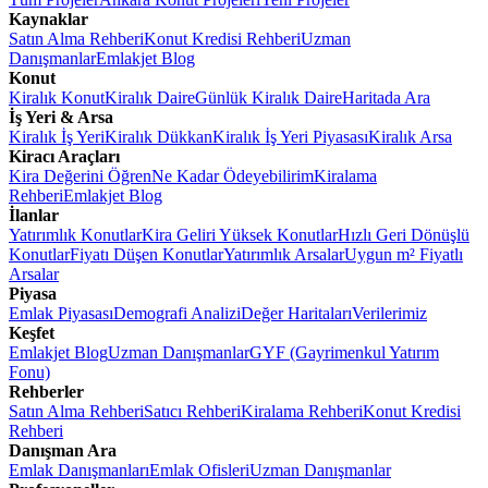
Kaynaklar
Satın Alma Rehberi
Konut Kredisi Rehberi
Uzman
Danışmanlar
Emlakjet Blog
Konut
Kiralık Konut
Kiralık Daire
Günlük Kiralık Daire
Haritada Ara
İş Yeri & Arsa
Kiralık İş Yeri
Kiralık Dükkan
Kiralık İş Yeri Piyasası
Kiralık Arsa
Kiracı Araçları
Kira Değerini Öğren
Ne Kadar Ödeyebilirim
Kiralama
Rehberi
Emlakjet Blog
İlanlar
Yatırımlık Konutlar
Kira Geliri Yüksek Konutlar
Hızlı Geri Dönüşlü
Konutlar
Fiyatı Düşen Konutlar
Yatırımlık Arsalar
Uygun m² Fiyatlı
Arsalar
Piyasa
Emlak Piyasası
Demografi Analizi
Değer Haritaları
Verilerimiz
Keşfet
Emlakjet Blog
Uzman Danışmanlar
GYF (Gayrimenkul Yatırım
Fonu)
Rehberler
Satın Alma Rehberi
Satıcı Rehberi
Kiralama Rehberi
Konut Kredisi
Rehberi
Danışman Ara
Emlak Danışmanları
Emlak Ofisleri
Uzman Danışmanlar