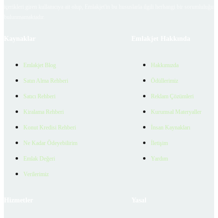
içerikleri giren kullanıcıya ait olup, Emlakjet'in bu hususlarla ilgili herhangi bir sorumluluğu
bulunmamaktadır.
Kaynaklar
Emlakjet Hakkında
Emlakjet Blog
Hakkımızda
Satın Alma Rehberi
Ödüllerimiz
Satıcı Rehberi
Reklam Çözümleri
Kiralama Rehberi
Kurumsal Materyaller
Konut Kredisi Rehberi
İnsan Kaynakları
Ne Kadar Ödeyebilirim
İletişim
Emlak Değeri
Yardım
Verilerimiz
Hizmetler
Yasal