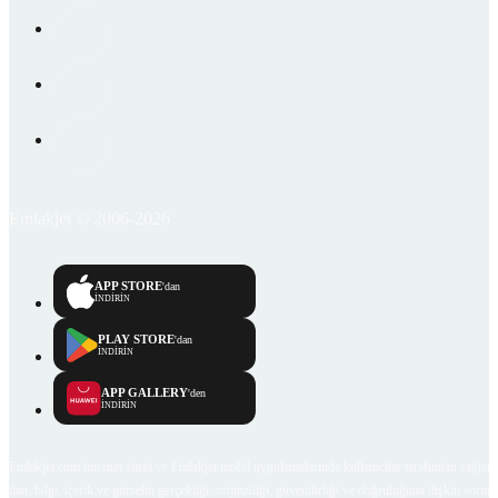
Emlakjet © 2006-2026
APP STORE
'dan
İNDİRİN
PLAY STORE
'dan
İNDİRİN
APP GALLERY
'den
İNDİRİN
Emlakjet.com internet sitesi ve Emlakjet mobil uygulamalarında kullanıcılar tarafından sağlana
ilan, bilgi, içerik ve görselin gerçekliği, orijinalliği, güvenilirliği ve doğruluğuna ilişkin soru