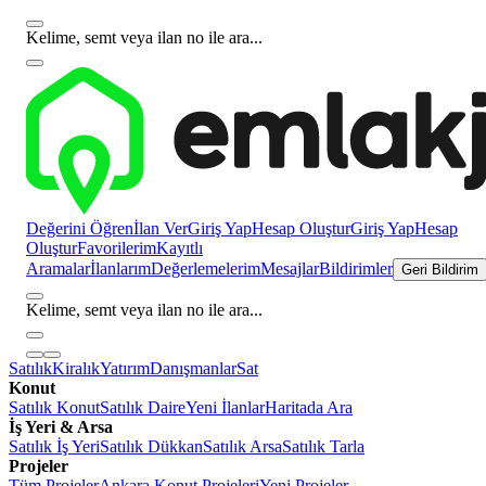
Kelime, semt veya ilan no ile ara...
Değerini Öğren
İlan Ver
Giriş Yap
Hesap Oluştur
Giriş Yap
Hesap
Oluştur
Favorilerim
Kayıtlı
Aramalar
İlanlarım
Değerlemelerim
Mesajlar
Bildirimler
Geri Bildirim
Kelime, semt veya ilan no ile ara...
Satılık
Kiralık
Yatırım
Danışmanlar
Sat
Konut
Satılık Konut
Satılık Daire
Yeni İlanlar
Haritada Ara
İş Yeri & Arsa
Satılık İş Yeri
Satılık Dükkan
Satılık Arsa
Satılık Tarla
Projeler
Tüm Projeler
Ankara Konut Projeleri
Yeni Projeler