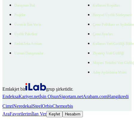
Danışman Bul
Kullanım Koşulları
Projeler
Bireysel Üyelik Sözleşmesi
Ücretsiz İlan Verin
Çerez Politikası ve Aydınlat
Üyelik Paketleri
Çerez Ayarları
EmlakZeka Asistan
Kullanıcı Veri Gizliliği Bildi
Uzman Danışmanlar
Ziyaretçi Veri Gizliliği
Müşteri Yetkilisi Veri Gizlili
Aday Aydınlatma Metni
Emlakjet bir
grup şirketidir.
Endeksa
Kariyer.net
İşin Olsun
Sigortam.net
Arabam.com
Hangikredi
Cimri
Neredekal
SteelOrbis
Chemorbis
Ara
Favorilerim
İlan Ver
Keşfet
Hesabım