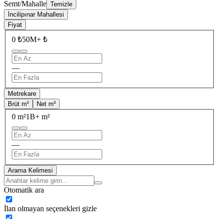
Semt/Mahalle
Temizle
İncilipınar Mahallesi
Fiyat
0 ₺
50M+ ₺
—
Metrekare
Brüt m²
Net m²
0 m²
1B+ m²
—
Arama Kelimesi
Otomatik ara
İlan olmayan seçenekleri gizle