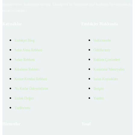
içerikleri giren kullanıcıya ait olup, Emlakjet'in bu hususlarla ilgili herhangi bir sorumluluğu
bulunmamaktadır.
Kaynaklar
Emlakjet Hakkında
Emlakjet Blog
Hakkımızda
Satın Alma Rehberi
Ödüllerimiz
Satıcı Rehberi
Reklam Çözümleri
Kiralama Rehberi
Kurumsal Materyaller
Konut Kredisi Rehberi
İnsan Kaynakları
Ne Kadar Ödeyebilirim
İletişim
Emlak Değeri
Yardım
Verilerimiz
Hizmetler
Yasal