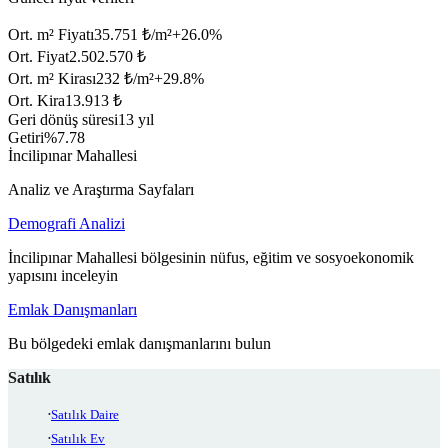
Ort. m² Fiyatı
35.751 ₺/m²
+
26.0
%
Ort. Fiyat
2.502.570 ₺
Ort. m² Kirası
232 ₺/m²
+
29.8
%
Ort. Kira
13.913 ₺
Geri dönüş süresi
13 yıl
Getiri
%7.78
İncilipınar Mahallesi
Analiz ve Araştırma Sayfaları
Demografi Analizi
İncilipınar Mahallesi bölgesinin nüfus, eğitim ve sosyoekonomik
yapısını inceleyin
Emlak Danışmanları
Bu bölgedeki emlak danışmanlarını bulun
Satılık
Satılık Daire
Satılık Ev