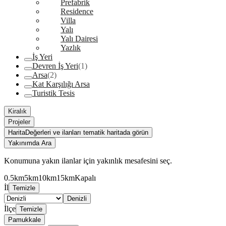
Prefabrik
Residence
Villa
Yalı
Yalı Dairesi
Yazlık
İş Yeri
Devren İş Yeri
(1)
Arsa
(2)
Kat Karşılığı Arsa
Turistik Tesis
Kiralık
Projeler
Harita
Değerleri ve ilanları tematik haritada görün
Yakınımda Ara
Konumuna yakın ilanlar için yakınlık mesafesini seç.
0.5km
5km
10km
15km
Kapalı
İl
Temizle
Denizli
İlçe
Temizle
Pamukkale