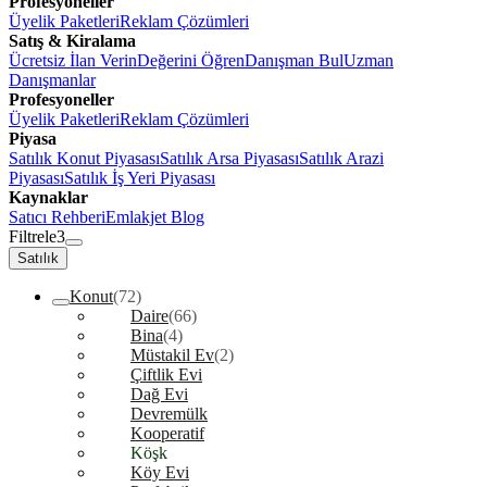
Profesyoneller
Üyelik Paketleri
Reklam Çözümleri
Satış & Kiralama
Ücretsiz İlan Verin
Değerini Öğren
Danışman Bul
Uzman
Danışmanlar
Profesyoneller
Üyelik Paketleri
Reklam Çözümleri
Piyasa
Satılık Konut Piyasası
Satılık Arsa Piyasası
Satılık Arazi
Piyasası
Satılık İş Yeri Piyasası
Kaynaklar
Satıcı Rehberi
Emlakjet Blog
Filtrele
3
Satılık
Konut
(72)
Daire
(66)
Bina
(4)
Müstakil Ev
(2)
Çiftlik Evi
Dağ Evi
Devremülk
Kooperatif
Köşk
Köy Evi