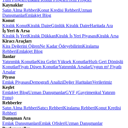
Kaynaklar
Satın Alma Rehberi
Konut Kredisi Rehberi
Uzman
Danışmanlar
Emlakjet Blog
Konut
Kiralık Konut
Kiralık Daire
Günlük Kiralık Daire
Haritada Ara
İş Yeri & Arsa
Kiralık İş Yeri
Kiralık Dükkan
Kiralık İş Yeri Piyasası
Kiralık Arsa
Kiracı Araçları
Kira Değerini Öğren
Ne Kadar Ödeyebilirim
Kiralama
Rehberi
Emlakjet Blog
İlanlar
Yatırımlık Konutlar
Kira Geliri Yüksek Konutlar
Hızlı Geri Dönüşlü
Konutlar
Fiyatı Düşen Konutlar
Yatırımlık Arsalar
Uygun m² Fiyatlı
Arsalar
Piyasa
Emlak Piyasası
Demografi Analizi
Değer Haritaları
Verilerimiz
Keşfet
Emlakjet Blog
Uzman Danışmanlar
GYF (Gayrimenkul Yatırım
Fonu)
Rehberler
Satın Alma Rehberi
Satıcı Rehberi
Kiralama Rehberi
Konut Kredisi
Rehberi
Danışman Ara
Emlak Danışmanları
Emlak Ofisleri
Uzman Danışmanlar