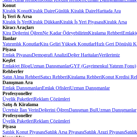
Konut
Kiralık Konut
Kiralık Daire
Günlük Kiralık Daire
Haritada Ara
İş Yeri & Arsa
Kiralık İş Yeri
Kiralık Dükkan
Kiralık İş Yeri Piyasası
Kiralık Arsa
Kiracı Araçları
Kira Değerini Öğren
Ne Kadar Ödeyebilirim
Kiralama Rehberi
Emlakj
İlanlar
Yatırımlık Konutlar
Kira Geliri Yüksek Konutlar
Hızlı Geri Dönüşlü K
Piyasa
Emlak Piyasası
Demografi Analizi
Değer Haritaları
Verilerimiz
Keşfet
Emlakjet Blog
Uzman Danışmanlar
GYF (Gayrimenkul Yatırım Fonu)
Rehberler
Satın Alma Rehberi
Satıcı Rehberi
Kiralama Rehberi
Konut Kredisi Re
Danışman Ara
Emlak Danışmanları
Emlak Ofisleri
Uzman Danışmanlar
Profesyoneller
Üyelik Paketleri
Reklam Çözümleri
Satış & Kiralama
Ücretsiz İlan Verin
Değerini Öğren
Danışman Bul
Uzman Danışmanlar
Profesyoneller
Üyelik Paketleri
Reklam Çözümleri
Piyasa
Satılık Konut Piyasası
Satılık Arsa Piyasası
Satılık Arazi Piyasası
Satılı