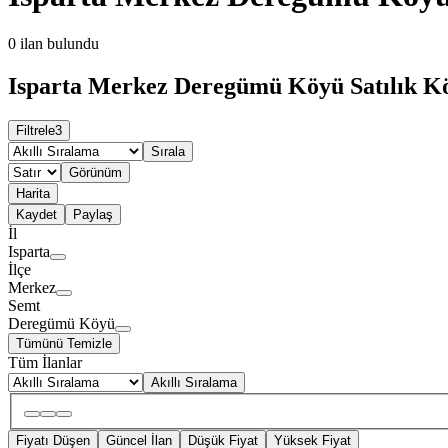
0
ilan bulundu
Isparta Merkez Deregümü Köyü Satılık Kö
Filtrele
3
Sırala
Görünüm
Harita
Kaydet
Paylaş
İl
Isparta
İlçe
Merkez
Semt
Deregümü Köyü
Tümünü Temizle
Tüm İlanlar
Akıllı Sıralama
Fiyatı Düşen
Güncel İlan
Düşük Fiyat
Yüksek Fiyat