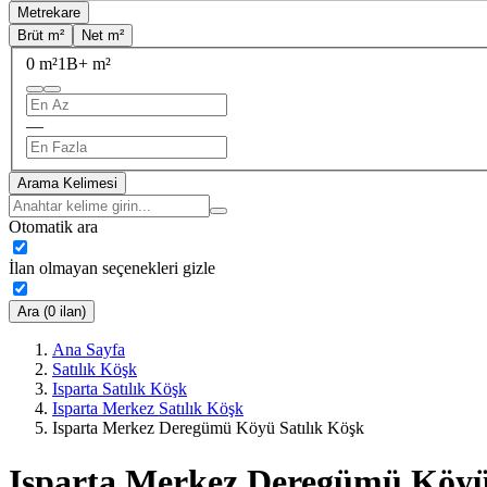
Metrekare
Brüt m²
Net m²
0 m²
1B+ m²
—
Arama Kelimesi
Otomatik ara
İlan olmayan seçenekleri gizle
Ara (0 ilan)
Ana Sayfa
Satılık Köşk
Isparta Satılık Köşk
Isparta Merkez Satılık Köşk
Isparta Merkez Deregümü Köyü Satılık Köşk
Isparta Merkez Deregümü Köyü 