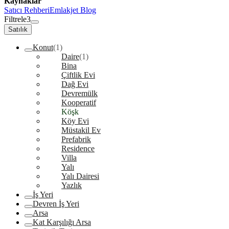
Kaynaklar
Satıcı Rehberi
Emlakjet Blog
Filtrele
3
Satılık
Konut
(1)
Daire
(1)
Bina
Çiftlik Evi
Dağ Evi
Devremülk
Kooperatif
Köşk
Köy Evi
Müstakil Ev
Prefabrik
Residence
Villa
Yalı
Yalı Dairesi
Yazlık
İş Yeri
Devren İş Yeri
Arsa
Kat Karşılığı Arsa