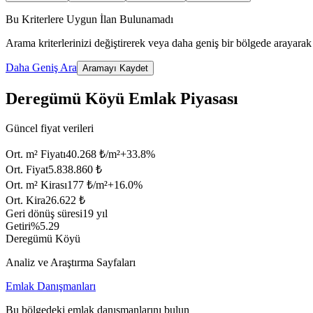
Bu Kriterlere Uygun İlan Bulunamadı
Arama kriterlerinizi değiştirerek veya daha geniş bir bölgede arayarak 
Daha Geniş Ara
Aramayı Kaydet
Deregümü Köyü Emlak Piyasası
Güncel fiyat verileri
Ort. m² Fiyatı
40.268 ₺/m²
+
33.8
%
Ort. Fiyat
5.838.860 ₺
Ort. m² Kirası
177 ₺/m²
+
16.0
%
Ort. Kira
26.622 ₺
Geri dönüş süresi
19 yıl
Getiri
%5.29
Deregümü Köyü
Analiz ve Araştırma Sayfaları
Emlak Danışmanları
Bu bölgedeki emlak danışmanlarını bulun