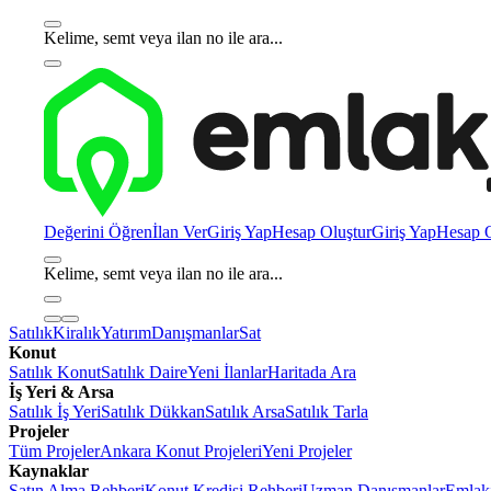
Kelime, semt veya ilan no ile ara...
Değerini Öğren
İlan Ver
Giriş Yap
Hesap Oluştur
Giriş Yap
Hesap O
Kelime, semt veya ilan no ile ara...
Satılık
Kiralık
Yatırım
Danışmanlar
Sat
Konut
Satılık Konut
Satılık Daire
Yeni İlanlar
Haritada Ara
İş Yeri & Arsa
Satılık İş Yeri
Satılık Dükkan
Satılık Arsa
Satılık Tarla
Projeler
Tüm Projeler
Ankara Konut Projeleri
Yeni Projeler
Kaynaklar
Satın Alma Rehberi
Konut Kredisi Rehberi
Uzman Danışmanlar
Emlakj