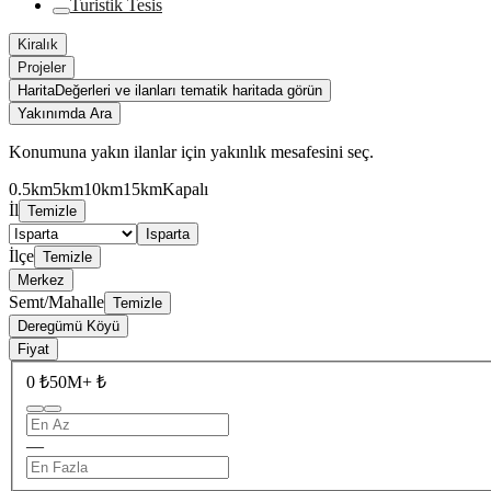
Turistik Tesis
Kiralık
Projeler
Harita
Değerleri ve ilanları tematik haritada görün
Yakınımda Ara
Konumuna yakın ilanlar için yakınlık mesafesini seç.
0.5km
5km
10km
15km
Kapalı
İl
Temizle
Isparta
İlçe
Temizle
Merkez
Semt/Mahalle
Temizle
Deregümü Köyü
Fiyat
0 ₺
50M+ ₺
—