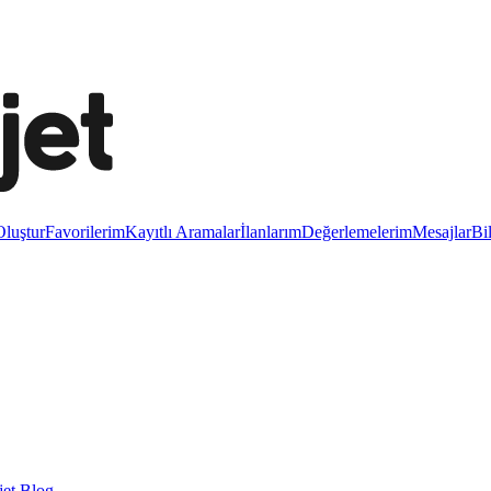
luştur
Favorilerim
Kayıtlı Aramalar
İlanlarım
Değerlemelerim
Mesajlar
Bi
et Blog