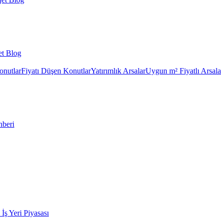
et Blog
onutlar
Fiyatı Düşen Konutlar
Yatırımlık Arsalar
Uygun m² Fiyatlı Arsala
hberi
k İş Yeri Piyasası