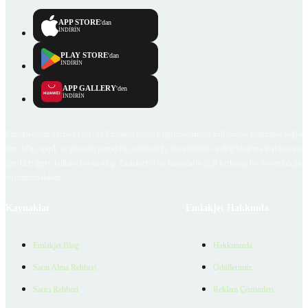
APP STORE
'dan
İNDİRİN
PLAY STORE
'dan
İNDİRİN
APP GALLERY
'den
İNDİRİN
Emlakjet.com internet sitesi ve Emlakjet mobil uygulamalarında kullanıcılar tarafından sağlana
ilan, bilgi, içerik ve görselin gerçekliği, orijinalliği, güvenilirliği ve doğruluğuna ilişkin soru
içerikleri giren kullanıcıya ait olup, Emlakjet'in bu hususlarla ilgili herhangi bir sorumluluğu
bulunmamaktadır.
Kaynaklar
Emlakjet Hakkında
Emlakjet Blog
Hakkımızda
Satın Alma Rehberi
Ödüllerimiz
Satıcı Rehberi
Reklam Çözümleri