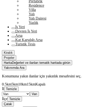
Prefabrik
Residence
Villa
Yalı
Yalı Dairesi
Yazlık
İş Yeri
Devren İş Yeri
Arsa
Kat Karşılığı Arsa
Turistik Tesis
Kiralık
Projeler
Harita
Değerleri ve ilanları tematik haritada görün
Yakınımda Ara
Konumuna yakın ilanlar için yakınlık mesafesini seç.
0.5km
5km
10km
15km
Kapalı
İl
Temizle
Van
İlçe
Temizle
Çatak