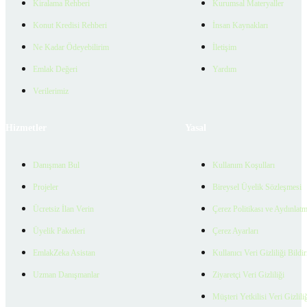
Kiralama Rehberi
Kurumsal Materyaller
Konut Kredisi Rehberi
İnsan Kaynakları
Ne Kadar Ödeyebilirim
İletişim
Emlak Değeri
Yardım
Verilerimiz
Hizmetler
Yasal
Danışman Bul
Kullanım Koşulları
Projeler
Bireysel Üyelik Sözleşmesi
Ücretsiz İlan Verin
Çerez Politikası ve Aydınlat
Üyelik Paketleri
Çerez Ayarları
EmlakZeka Asistan
Kullanıcı Veri Gizliliği Bildi
Uzman Danışmanlar
Ziyaretçi Veri Gizliliği
Müşteri Yetkilisi Veri Gizlili