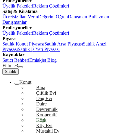
Profesyoneller
Üyelik Paketleri
Reklam Çözümleri
Satış & Kiralama
Ücretsiz İlan Verin
Değerini Öğren
Danışman Bul
Uzman
Danışmanlar
Profesyoneller
Üyelik Paketleri
Reklam Çözümleri
Piyasa
Satılık Konut Piyasası
Satılık Arsa Piyasası
Satılık Arazi
Piyasası
Satılık İş Yeri Piyasası
Kaynaklar
Satıcı Rehberi
Emlakjet Blog
Filtrele
3
Satılık
Konut
Bina
Çiftlik Evi
Dağ Evi
Daire
Devremülk
Kooperatif
Köşk
Köy Evi
Müstakil Ev