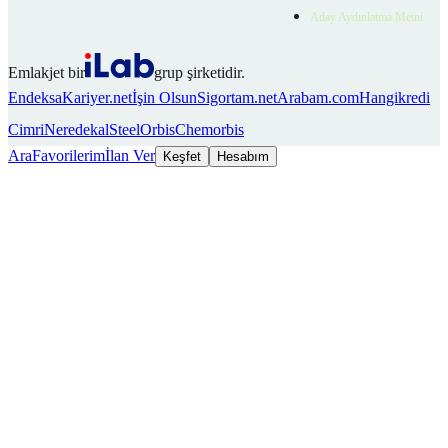
Aday Aydınlatma Metni
Emlakjet bir
grup şirketidir.
Endeksa
Kariyer.net
İşin Olsun
Sigortam.net
Arabam.com
Hangikredi
Cimri
Neredekal
SteelOrbis
Chemorbis
Ara
Favorilerim
İlan Ver
Keşfet
Hesabım