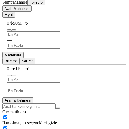
Semt/Mahalle
Temizle
Narlı Mahallesi
Fiyat
0 ₺
50M+ ₺
—
Metrekare
Brüt m²
Net m²
0 m²
1B+ m²
—
Arama Kelimesi
Otomatik ara
İlan olmayan seçenekleri gizle