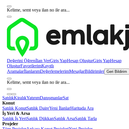
Kelime, semt veya ilan no ile ara...
Değerini Öğren
İlan Ver
Giriş Yap
Hesap Oluştur
Giriş Yap
Hesap
Oluştur
Favorilerim
Kayıtlı
Aramalar
İlanlarım
Değerlemelerim
Mesajlar
Bildirimler
Geri Bildirim
Kelime, semt veya ilan no ile ara...
Satılık
Kiralık
Yatırım
Danışmanlar
Sat
Konut
Satılık Konut
Satılık Daire
Yeni İlanlar
Haritada Ara
İş Yeri & Arsa
Satılık İş Yeri
Satılık Dükkan
Satılık Arsa
Satılık Tarla
Projeler
Tüm Projeler
Ankara Konut Projeleri
Yeni Projeler