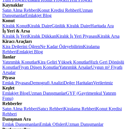
Kaynaklar
Satın Alma Rehberi
Konut Kredisi Rehberi
Uzman
Danışmanlar
Emlakjet Blog
Konut
Kiralık Konut
Kiralık Daire
Günlük Kiralık Daire
Haritada Ara
İş Yeri & Arsa
Kiralık İş Yeri
Kiralık Dükkan
Kiralık İş Yeri Piyasası
Kiralık Arsa
Kiracı Araçları
Kira Değerini Öğren
Ne Kadar Ödeyebilirim
Kiralama
Rehberi
Emlakjet Blog
İlanlar
Yatırımlık Konutlar
Kira Geliri Yüksek Konutlar
Hızlı Geri Dönüşlü
Konutlar
Fiyatı Düşen Konutlar
Yatırımlık Arsalar
Uygun m² Fiyatlı
Arsalar
Piyasa
Emlak Piyasası
Demografi Analizi
Değer Haritaları
Verilerimiz
Keşfet
Emlakjet Blog
Uzman Danışmanlar
GYF (Gayrimenkul Yatırım
Fonu)
Rehberler
Satın Alma Rehberi
Satıcı Rehberi
Kiralama Rehberi
Konut Kredisi
Rehberi
Danışman Ara
Emlak Danışmanları
Emlak Ofisleri
Uzman Danışmanlar