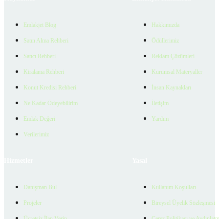
Emlakjet Blog
Hakkımızda
Satın Alma Rehberi
Ödüllerimiz
Satıcı Rehberi
Reklam Çözümleri
Kiralama Rehberi
Kurumsal Materyaller
Konut Kredisi Rehberi
İnsan Kaynakları
Ne Kadar Ödeyebilirim
İletişim
Emlak Değeri
Yardım
Verilerimiz
Hizmetler
Yasal
Danışman Bul
Kullanım Koşulları
Projeler
Bireysel Üyelik Sözleşmesi
Ücretsiz İlan Verin
Çerez Politikası ve Aydınlat