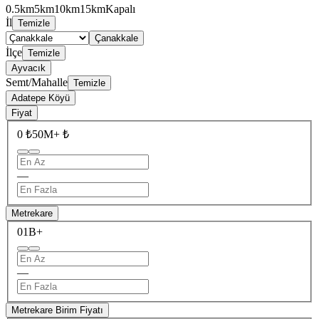
0.5km
5km
10km
15km
Kapalı
İl
Temizle
Çanakkale
İlçe
Temizle
Ayvacık
Semt/Mahalle
Temizle
Adatepe Köyü
Fiyat
0 ₺
50M+ ₺
—
Metrekare
0
1B+
—
Metrekare Birim Fiyatı