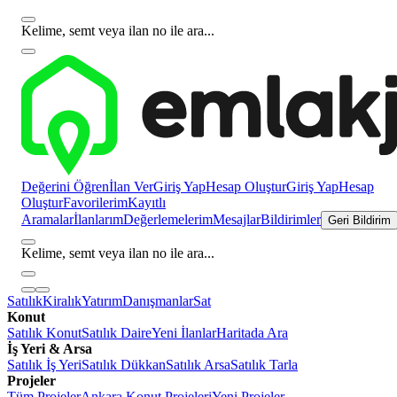
Kelime, semt veya ilan no ile ara...
Değerini Öğren
İlan Ver
Giriş Yap
Hesap Oluştur
Giriş Yap
Hesap
Oluştur
Favorilerim
Kayıtlı
Aramalar
İlanlarım
Değerlemelerim
Mesajlar
Bildirimler
Geri Bildirim
Kelime, semt veya ilan no ile ara...
Satılık
Kiralık
Yatırım
Danışmanlar
Sat
Konut
Satılık Konut
Satılık Daire
Yeni İlanlar
Haritada Ara
İş Yeri & Arsa
Satılık İş Yeri
Satılık Dükkan
Satılık Arsa
Satılık Tarla
Projeler
Tüm Projeler
Ankara Konut Projeleri
Yeni Projeler