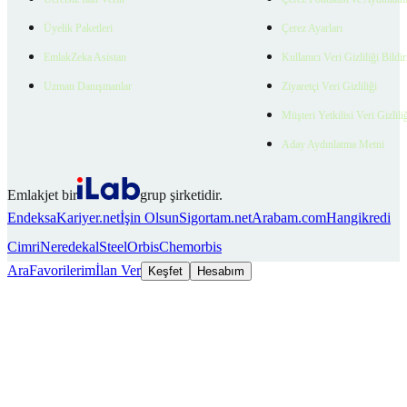
Üyelik Paketleri
Çerez Ayarları
EmlakZeka Asistan
Kullanıcı Veri Gizliliği Bildi
Uzman Danışmanlar
Ziyaretçi Veri Gizliliği
Müşteri Yetkilisi Veri Gizlili
Aday Aydınlatma Metni
Emlakjet bir
grup şirketidir.
Endeksa
Kariyer.net
İşin Olsun
Sigortam.net
Arabam.com
Hangikredi
Cimri
Neredekal
SteelOrbis
Chemorbis
Ara
Favorilerim
İlan Ver
Keşfet
Hesabım