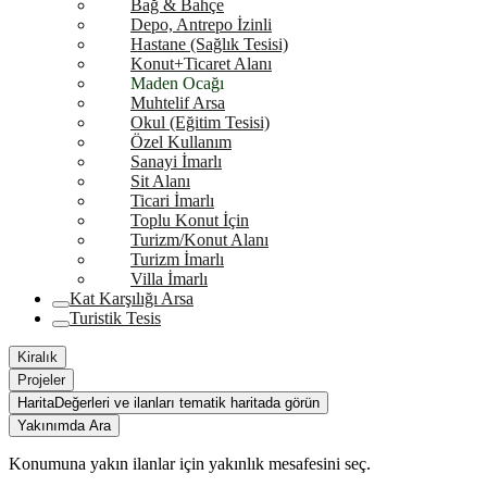
Bağ & Bahçe
Depo, Antrepo İzinli
Hastane (Sağlık Tesisi)
Konut+Ticaret Alanı
Maden Ocağı
Muhtelif Arsa
Okul (Eğitim Tesisi)
Özel Kullanım
Sanayi İmarlı
Sit Alanı
Ticari İmarlı
Toplu Konut İçin
Turizm/Konut Alanı
Turizm İmarlı
Villa İmarlı
Kat Karşılığı Arsa
Turistik Tesis
Kiralık
Projeler
Harita
Değerleri ve ilanları tematik haritada görün
Yakınımda Ara
Konumuna yakın ilanlar için yakınlık mesafesini seç.