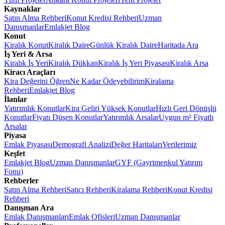
Kaynaklar
Satın Alma Rehberi
Konut Kredisi Rehberi
Uzman
Danışmanlar
Emlakjet Blog
Konut
Kiralık Konut
Kiralık Daire
Günlük Kiralık Daire
Haritada Ara
İş Yeri & Arsa
Kiralık İş Yeri
Kiralık Dükkan
Kiralık İş Yeri Piyasası
Kiralık Arsa
Kiracı Araçları
Kira Değerini Öğren
Ne Kadar Ödeyebilirim
Kiralama
Rehberi
Emlakjet Blog
İlanlar
Yatırımlık Konutlar
Kira Geliri Yüksek Konutlar
Hızlı Geri Dönüşlü
Konutlar
Fiyatı Düşen Konutlar
Yatırımlık Arsalar
Uygun m² Fiyatlı
Arsalar
Piyasa
Emlak Piyasası
Demografi Analizi
Değer Haritaları
Verilerimiz
Keşfet
Emlakjet Blog
Uzman Danışmanlar
GYF (Gayrimenkul Yatırım
Fonu)
Rehberler
Satın Alma Rehberi
Satıcı Rehberi
Kiralama Rehberi
Konut Kredisi
Rehberi
Danışman Ara
Emlak Danışmanları
Emlak Ofisleri
Uzman Danışmanlar