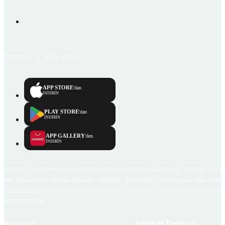
Emlakjet © 2006-2026
APP STORE
'dan
İNDİRİN
PLAY STORE
'dan
İNDİRİN
APP GALLERY
'den
İNDİRİN
Emlakjet.com internet sitesi ve Emlakjet mobil uygulamalarında kullanıcılar tarafından sağlana
ilan, bilgi, içerik ve görselin gerçekliği, orijinalliği, güvenilirliği ve doğruluğuna ilişkin soru
içerikleri giren kullanıcıya ait olup, Emlakjet'in bu hususlarla ilgili herhangi bir sorumluluğu
bulunmamaktadır.
Kaynaklar
Emlakjet Hakkında