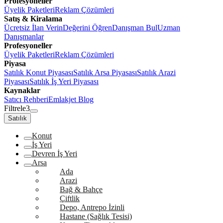
Profesyoneller
Üyelik Paketleri
Reklam Çözümleri
Satış & Kiralama
Ücretsiz İlan Verin
Değerini Öğren
Danışman Bul
Uzman
Danışmanlar
Profesyoneller
Üyelik Paketleri
Reklam Çözümleri
Piyasa
Satılık Konut Piyasası
Satılık Arsa Piyasası
Satılık Arazi
Piyasası
Satılık İş Yeri Piyasası
Kaynaklar
Satıcı Rehberi
Emlakjet Blog
Filtrele
3
Satılık
Konut
İş Yeri
Devren İş Yeri
Arsa
Ada
Arazi
Bağ & Bahçe
Çiftlik
Depo, Antrepo İzinli
Hastane (Sağlık Tesisi)