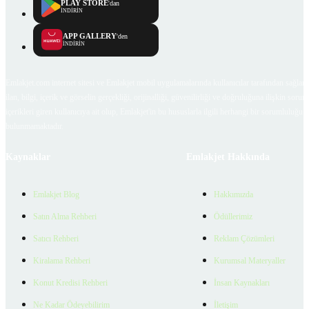
PLAY STORE
'dan
İNDİRİN
APP GALLERY
'den
İNDİRİN
Emlakjet.com internet sitesi ve Emlakjet mobil uygulamalarında kullanıcılar tarafından sağlana
ilan, bilgi, içerik ve görselin gerçekliği, orijinalliği, güvenilirliği ve doğruluğuna ilişkin soru
içerikleri giren kullanıcıya ait olup, Emlakjet'in bu hususlarla ilgili herhangi bir sorumluluğu
bulunmamaktadır.
Kaynaklar
Emlakjet Hakkında
Emlakjet Blog
Hakkımızda
Satın Alma Rehberi
Ödüllerimiz
Satıcı Rehberi
Reklam Çözümleri
Kiralama Rehberi
Kurumsal Materyaller
Konut Kredisi Rehberi
İnsan Kaynakları
Ne Kadar Ödeyebilirim
İletişim