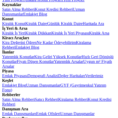
Kaynaklar
Satın Alma Rehberi
Konut Kredisi Rehberi
Uzman
Danışmanlar
Emlakjet Blog
Konut
Kiralık Konut
Kiralık Daire
Günlük Kiralık Daire
Haritada Ara
İş Yeri & Arsa
Kiralık İş Yeri
Kiralık Dükkan
Kiralık İş Yeri Piyasası
Kiralık Arsa
Kiracı Araçları
Kira Değerini Öğren
Ne Kadar Ödeyebilirim
Kiralama
Rehberi
Emlakjet Blog
İlanlar
Yatırımlık Konutlar
Kira Geliri Yüksek Konutlar
Hızlı Geri Dönüşlü
Konutlar
Fiyatı Düşen Konutlar
Yatırımlık Arsalar
Uygun m² Fiyatlı
Arsalar
Piyasa
Emlak Piyasası
Demografi Analizi
Değer Haritaları
Verilerimiz
Keşfet
Emlakjet Blog
Uzman Danışmanlar
GYF (Gayrimenkul Yatırım
Fonu)
Rehberler
Satın Alma Rehberi
Satıcı Rehberi
Kiralama Rehberi
Konut Kredisi
Rehberi
Danışman Ara
Emlak Danışmanları
Emlak Ofisleri
Uzman Danışmanlar