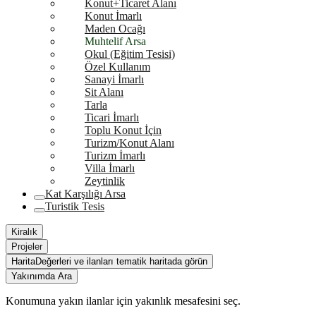
Konut+Ticaret Alanı
Konut İmarlı
Maden Ocağı
Muhtelif Arsa
Okul (Eğitim Tesisi)
Özel Kullanım
Sanayi İmarlı
Sit Alanı
Tarla
Ticari İmarlı
Toplu Konut İçin
Turizm/Konut Alanı
Turizm İmarlı
Villa İmarlı
Zeytinlik
Kat Karşılığı Arsa
Turistik Tesis
Kiralık
Projeler
Harita
Değerleri ve ilanları tematik haritada görün
Yakınımda Ara
Konumuna yakın ilanlar için yakınlık mesafesini seç.