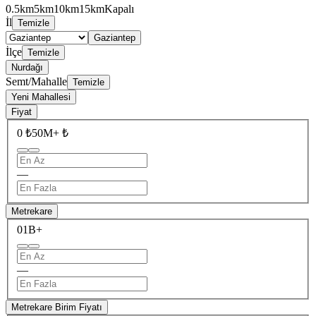
0.5km
5km
10km
15km
Kapalı
İl
Temizle
Gaziantep
İlçe
Temizle
Nurdağı
Semt/Mahalle
Temizle
Yeni Mahallesi
Fiyat
0 ₺
50M+ ₺
—
Metrekare
0
1B+
—
Metrekare Birim Fiyatı