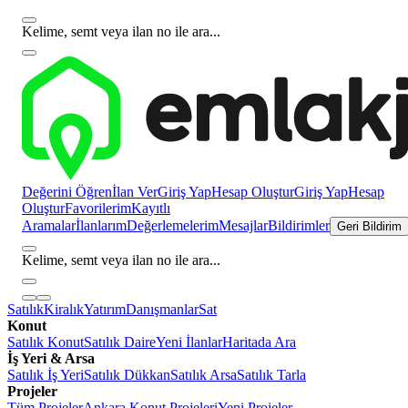
Kelime, semt veya ilan no ile ara...
Değerini Öğren
İlan Ver
Giriş Yap
Hesap Oluştur
Giriş Yap
Hesap
Oluştur
Favorilerim
Kayıtlı
Aramalar
İlanlarım
Değerlemelerim
Mesajlar
Bildirimler
Geri Bildirim
Kelime, semt veya ilan no ile ara...
Satılık
Kiralık
Yatırım
Danışmanlar
Sat
Konut
Satılık Konut
Satılık Daire
Yeni İlanlar
Haritada Ara
İş Yeri & Arsa
Satılık İş Yeri
Satılık Dükkan
Satılık Arsa
Satılık Tarla
Projeler
Tüm Projeler
Ankara Konut Projeleri
Yeni Projeler