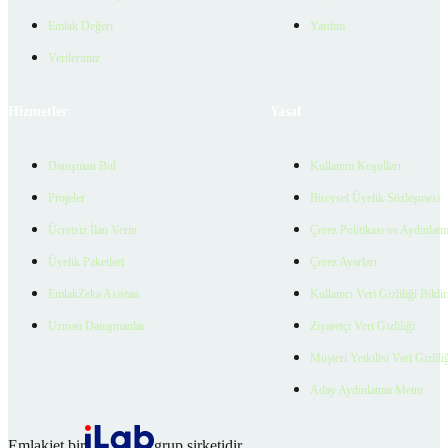
Emlak Değeri
Yardım
Verilerimiz
Hizmetler
Yasal
Danışman Bul
Kullanım Koşulları
Projeler
Bireysel Üyelik Sözleşmesi
Ücretsiz İlan Verin
Çerez Politikası ve Aydınlat
Üyelik Paketleri
Çerez Ayarları
EmlakZeka Asistan
Kullanıcı Veri Gizliliği Bildi
Uzman Danışmanlar
Ziyaretçi Veri Gizliliği
Müşteri Yetkilisi Veri Gizlili
Aday Aydınlatma Metni
Emlakjet bir
grup şirketidir.