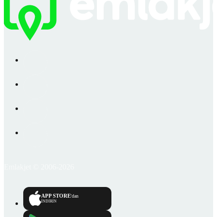
Emlakjet © 2006-2026
APP STORE
'dan
İNDİRİN