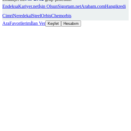
Endeksa
Kariyer.net
İşin Olsun
Sigortam.net
Arabam.com
Hangikredi
Cimri
Neredekal
SteelOrbis
Chemorbis
Ara
Favorilerim
İlan Ver
Keşfet
Hesabım