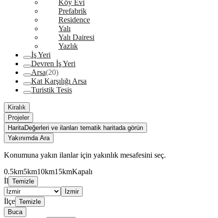
Köy Evi
Prefabrik
Residence
Yalı
Yalı Dairesi
Yazlık
İş Yeri
Devren İş Yeri
Arsa
(20)
Kat Karşılığı Arsa
Turistik Tesis
Kiralık
Projeler
Harita
Değerleri ve ilanları tematik haritada görün
Yakınımda Ara
Konumuna yakın ilanlar için yakınlık mesafesini seç.
0.5km
5km
10km
15km
Kapalı
İl
Temizle
İzmir
İlçe
Temizle
Buca