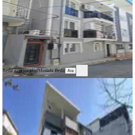
Mustakil Bina
Buca, İnönü Mahallesi
2+1
·
87 m²
·
22.07.2026
7.750.000 ₺
Bedir gayrimenkul
Mustafa Bedir
Ara
Bedir gayrimenkul
Mustafa Bedir
Ara
MANZARALI
%
3
Buca Ufuk Mahallesi Satılık Lüks 4+1
Tripleks Müstakil Ev
Buca, Ufuk Mahallesi
4+1
·
300 m²
·
22.07.2026
15.500.000 ₺
16.000.000 ₺