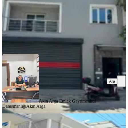
8.500.000 ₺
Akın Arga Emlak Gayrimenkul Danışmanlığı
Akın Arga
Ara
Ara
Akın Arga Emlak Gayrimenkul
Danışmanlığı
Akın Arga
BALKONLU
Buca İnönü 3 Katlı Tadilatlı Kiracili