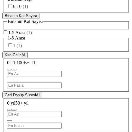
6-10
(
1
)
Binanın Kat Sayısı
Binanın Kat Sayısı
1-5 Arası
(
1
)
1-5 Arası
1
(
1
)
Kira Geliri
AI
0 TL
100B+ TL
—
Geri Dönüş Süresi
AI
0 yıl
50+ yıl
—