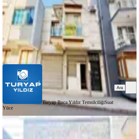
2+1
·
112 m²
·
03.08.2026
8.500.000 ₺
Turyap Buca Yıldız Temsilciliği
Suat Yüce
Ara
Ara
Turyap Buca Yıldız Temsilciliği
Suat
Yüce
SIFIR BİNA
Buca İnönü Mah.satılık Müstakil
Dubleks Ev