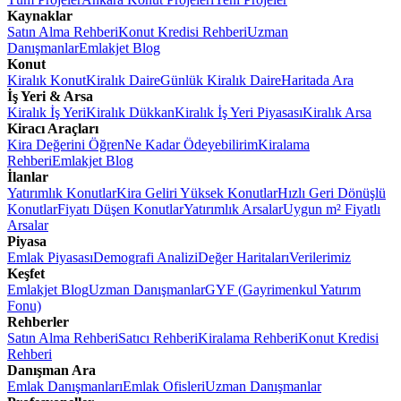
Kaynaklar
Satın Alma Rehberi
Konut Kredisi Rehberi
Uzman
Danışmanlar
Emlakjet Blog
Konut
Kiralık Konut
Kiralık Daire
Günlük Kiralık Daire
Haritada Ara
İş Yeri & Arsa
Kiralık İş Yeri
Kiralık Dükkan
Kiralık İş Yeri Piyasası
Kiralık Arsa
Kiracı Araçları
Kira Değerini Öğren
Ne Kadar Ödeyebilirim
Kiralama
Rehberi
Emlakjet Blog
İlanlar
Yatırımlık Konutlar
Kira Geliri Yüksek Konutlar
Hızlı Geri Dönüşlü
Konutlar
Fiyatı Düşen Konutlar
Yatırımlık Arsalar
Uygun m² Fiyatlı
Arsalar
Piyasa
Emlak Piyasası
Demografi Analizi
Değer Haritaları
Verilerimiz
Keşfet
Emlakjet Blog
Uzman Danışmanlar
GYF (Gayrimenkul Yatırım
Fonu)
Rehberler
Satın Alma Rehberi
Satıcı Rehberi
Kiralama Rehberi
Konut Kredisi
Rehberi
Danışman Ara
Emlak Danışmanları
Emlak Ofisleri
Uzman Danışmanlar