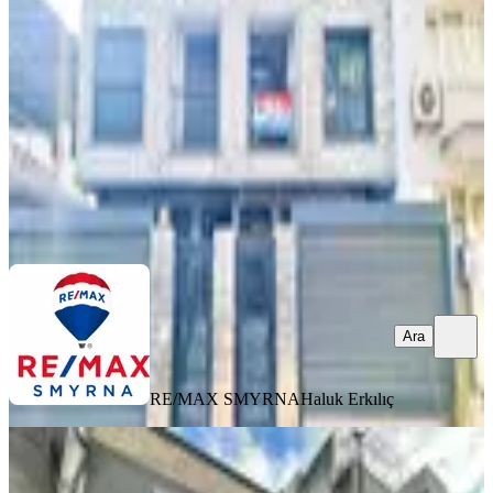
Buca, İnönü Mahallesi
3+1
·
145 m²
·
31.07.2026
9.650.000 ₺
RE/MAX SMYRNA
Haluk Erkılıç
Ara
Ara
RE/MAX SMYRNA
Haluk Erkılıç
BALKONLU
Satılık 2 Katlı Müstakil Yeni Bina