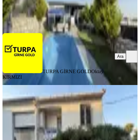
TURPA GİRNE GOLD
Oktay KIRMIZI
Ara
Ara
TURPA GİRNE GOLD
Oktay
KIRMIZI
MANZARALI
Buca Murathan'da 3 Yanı Bahçe Açık
Otopark Müstakil Köşe Dubleks
Buca, Murathan Mahallesi
3+1
·
167 m²
·
14.07.2026
8.500.000 ₺