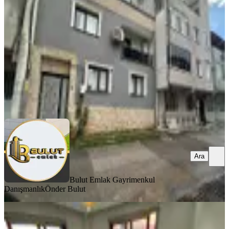
Buca, Yenigün Mahallesi
2+1
·
90 m²
·
31.07.2026
16.500.000 ₺
Bulut Emlak Gayrimenkul Danışmanlık
Önder Bulut
Ara
Ara
Bulut Emlak Gayrimenkul
Danışmanlık
Önder Bulut
SIFIR BİNA
Acill Buca M.kemal Mah.de 2 Katlı 2
Daireli Sıfır Yapı Komple Satılık Bina