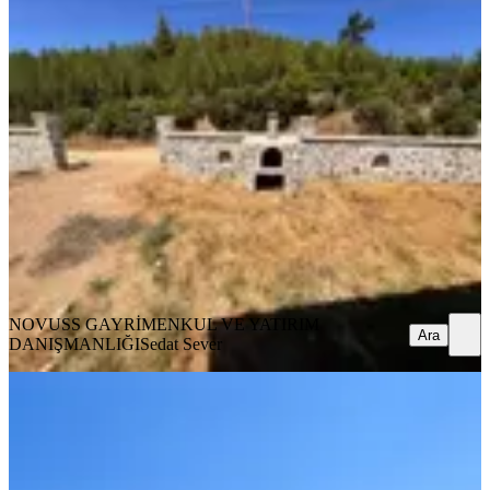
YENİ
Novuss Gayrimenkul\\ Belenbaşı 518
M2 Arsa Üzerinde Müstakil Ev
Buca, Belenbaşı Mahallesi
2+1
·
518 m²
·
07.08.2026
4.675.000 ₺
NOVUSS GAYRİMENKUL VE YATIRIM
DANIŞMANLIĞI
Sedat Sever
Ara
NOVUSS GAYRİMENKUL VE YATIRIM
Ara
DANIŞMANLIĞI
Sedat Sever
YENİ
Acil ! 442 M² Arsa İçinde Doğa
Manzaralı 4 Yıllık Müstakil 2+1
Buca, Karacaağaç Mahallesi