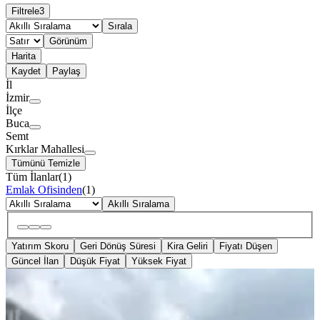
Filtrele
3
Sırala
Görünüm
Harita
Kaydet
Paylaş
İl
İzmir
İlçe
Buca
Semt
Kırklar Mahallesi
Tümünü Temizle
Tüm İlanlar
(
1
)
Emlak Ofisinden
(
1
)
Akıllı Sıralama
Yatırım Skoru
Geri Dönüş Süresi
Kira Geliri
Fiyatı Düşen
Güncel İlan
Düşük Fiyat
Yüksek Fiyat
MANZARALI
İzmir Buca Kırıklar Köyü Satılık Ev
Buca, Kırklar Mahallesi