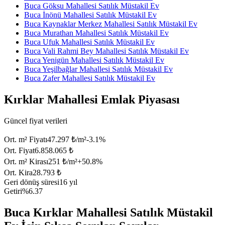
Buca Göksu Mahallesi Satılık Müstakil Ev
Buca İnönü Mahallesi Satılık Müstakil Ev
Buca Kaynaklar Merkez Mahallesi Satılık Müstakil Ev
Buca Murathan Mahallesi Satılık Müstakil Ev
Buca Ufuk Mahallesi Satılık Müstakil Ev
Buca Vali Rahmi Bey Mahallesi Satılık Müstakil Ev
Buca Yenigün Mahallesi Satılık Müstakil Ev
Buca Yeşilbağlar Mahallesi Satılık Müstakil Ev
Buca Zafer Mahallesi Satılık Müstakil Ev
Kırklar Mahallesi Emlak Piyasası
Güncel fiyat verileri
Ort. m² Fiyatı
47.297 ₺/m²
-3.1
%
Ort. Fiyat
6.858.065 ₺
Ort. m² Kirası
251 ₺/m²
+
50.8
%
Ort. Kira
28.793 ₺
Geri dönüş süresi
16 yıl
Getiri
%6.37
Buca Kırklar Mahallesi Satılık Müstakil