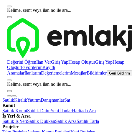
Kelime, semt veya ilan no ile ara...
Değerini Öğren
İlan Ver
Giriş Yap
Hesap Oluştur
Giriş Yap
Hesap
Oluştur
Favorilerim
Kayıtlı
Aramalar
İlanlarım
Değerlemelerim
Mesajlar
Bildirimler
Geri Bildirim
Kelime, semt veya ilan no ile ara...
Satılık
Kiralık
Yatırım
Danışmanlar
Sat
Konut
Satılık Konut
Satılık Daire
Yeni İlanlar
Haritada Ara
İş Yeri & Arsa
Satılık İş Yeri
Satılık Dükkan
Satılık Arsa
Satılık Tarla
Projeler
Tüm Projeler
Ankara Konut Projeleri
Yeni Projeler