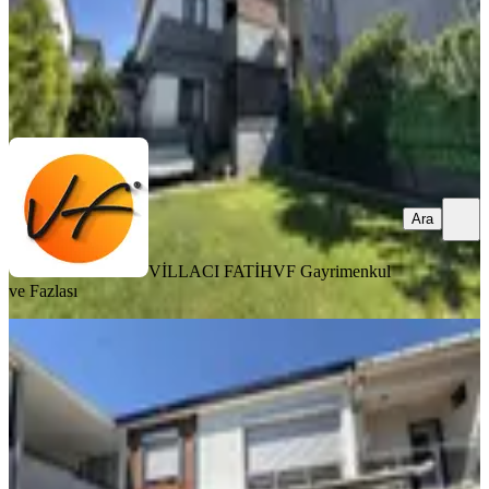
VİLLACI FATİH
VF Gayrimenkul ve Fazlası
Ara
Ara
VİLLACI FATİH
VF Gayrimenkul
ve Fazlası
MANZARALI
Murathan Mahallesinde; Tadilatlı Ve
Önü Açık Müstakil Ev
Buca, Murathan Mahallesi
4+1
·
110 m²
·
20.07.2026