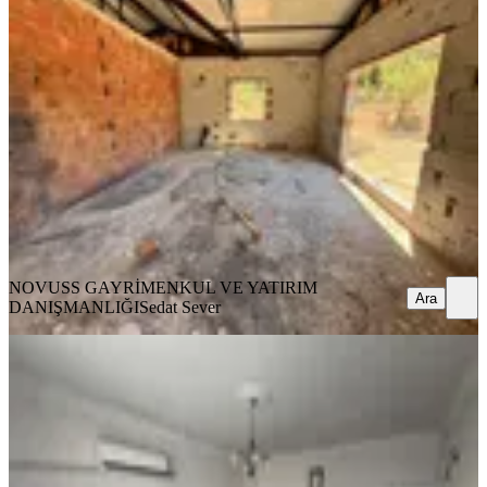
M2 Arsa Üzerinde Müstakil Ev
Buca, Belenbaşı Mahallesi
2+1
·
518 m²
·
24.07.2026
4.800.000 ₺
NOVUSS GAYRİMENKUL VE YATIRIM
DANIŞMANLIĞI
Sedat Sever
Ara
NOVUSS GAYRİMENKUL VE YATIRIM
Ara
DANIŞMANLIĞI
Sedat Sever
MANZARALI
Buca Gediz De Merkezi Doğalgazlı
Satılık Ruhsatlı Müstakil Ev
Buca, İnönü Mahallesi
2+1
·
140 m²
·
24.07.2026