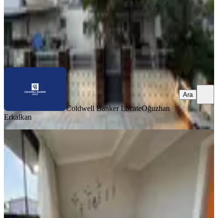
Coldwell Banker Locate
Oğuzhan Erkalkan
Ara
Ara
Coldwell Banker Locate
Oğuzhan
Erkalkan
EŞYALI
Şehir Manzaralı Müstakil Yaşam!
Komple Yenilenmiş, Müstakil Ev
Buca, Murathan Mahallesi
2+1
·
190 m²
·
11.07.2026
10.750.000 ₺