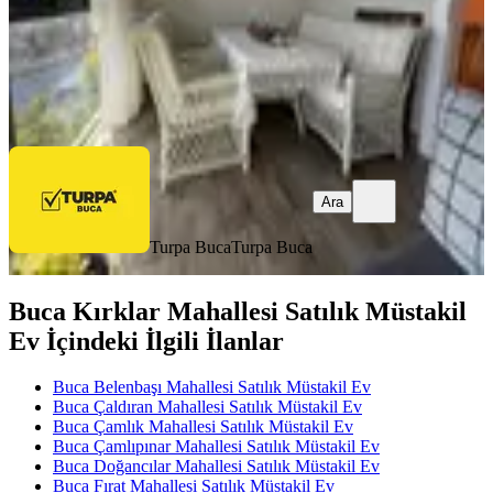
Turpa Buca
Turpa Buca
Ara
Ara
Turpa Buca
Turpa Buca
Buca Kırklar Mahallesi Satılık Müstakil
Ev İçindeki İlgili İlanlar
Buca Belenbaşı Mahallesi Satılık Müstakil Ev
Buca Çaldıran Mahallesi Satılık Müstakil Ev
Buca Çamlık Mahallesi Satılık Müstakil Ev
Buca Çamlıpınar Mahallesi Satılık Müstakil Ev
Buca Doğancılar Mahallesi Satılık Müstakil Ev
Buca Fırat Mahallesi Satılık Müstakil Ev