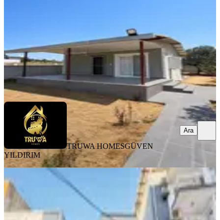
2+1
·
75 m²
·
06.08.2026
5.100.000 ₺
TRUWA HOMES
GÜVEN YILDIRIM
Ara
Ara
TRUWA HOMES
GÜVEN
YILDIRIM
MANZARALI
Buca Göksu Mah 2 Katlı 2+1 (1 Daire
+ 1 Dükkan) Komple Bina
Buca, Göksu Mahallesi