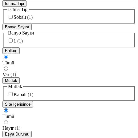
Isıtma Tipi
Isıtma Tipi
Sobalı
(
1
)
Banyo Sayısı
Banyo Sayısı
1
(
1
)
Balkon
Tümü
Var
(
1
)
Mutfak
Mutfak
Kapalı
(
1
)
Site İçerisinde
Tümü
Hayır
(
1
)
Eşya Durumu