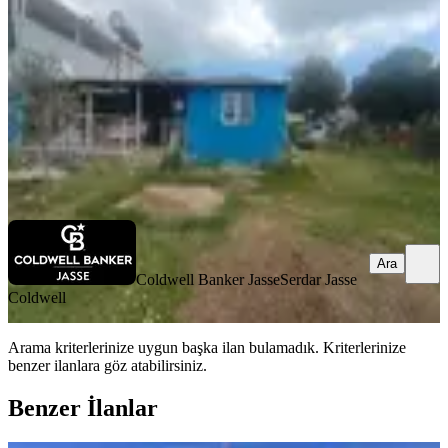
3+1
·
110 m²
·
29.06.2026
6.650.000 ₺
Coldwell Banker Jasse
Serdar Jasse Coldwell
Ara
Ara
Coldwell Banker Jasse
Serdar Jasse
Coldwell
Arama kriterlerinize uygun başka ilan bulamadık.
Kriterlerinize
benzer ilanlara göz atabilirsiniz.
Benzer İlanlar