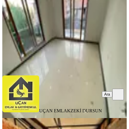
Buca, Mustafa Kemal Mahallesi
2+1
·
160 m²
·
30.07.2026
13.750.000 ₺
UÇAN EMLAK
ZEKİ DURSUN
Ara
Ara
UÇAN EMLAK
ZEKİ DURSUN
BALKONLU
Novuss Gayrimenkul\\ Belenbaşı 518