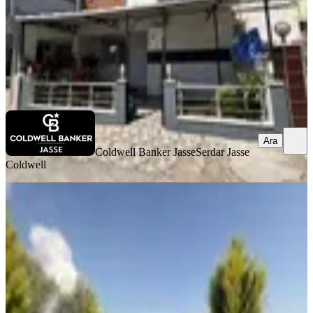
9.500.000 ₺
Coldwell Banker Jasse
Serdar Jasse Coldwell
Ara
Ara
Coldwell Banker Jasse
Serdar Jasse
Coldwell
EŞYALI
Buca Belenbaşı'nda 2+1 Satılık Ev
Buca, Belenbaşı Mahallesi
2+1
·
480 m²
·
19.07.2026
9.700.000 ₺