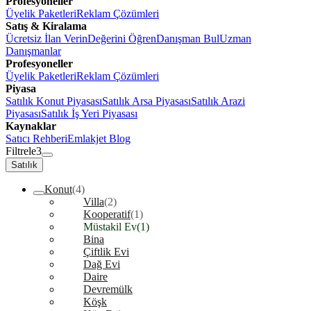
Profesyoneller
Üyelik Paketleri
Reklam Çözümleri
Satış & Kiralama
Ücretsiz İlan Verin
Değerini Öğren
Danışman Bul
Uzman
Danışmanlar
Profesyoneller
Üyelik Paketleri
Reklam Çözümleri
Piyasa
Satılık Konut Piyasası
Satılık Arsa Piyasası
Satılık Arazi
Piyasası
Satılık İş Yeri Piyasası
Kaynaklar
Satıcı Rehberi
Emlakjet Blog
Filtrele
3
Satılık
Konut
(4)
Villa
(2)
Kooperatif
(1)
Müstakil Ev
(1)
Bina
Çiftlik Evi
Dağ Evi
Daire
Devremülk
Köşk