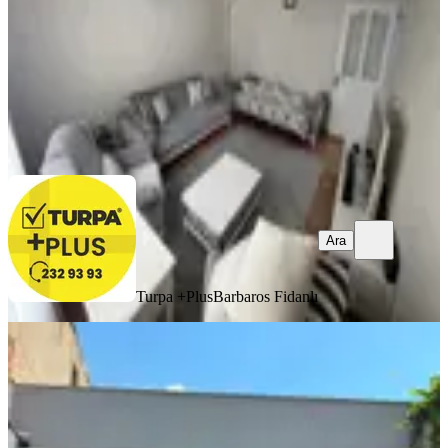
5.650.000 ₺
Turpa +Plus
Barbaros Fidanlı
Ara
Ara
Turpa +Plus
Barbaros Fidanlı
SIFIR BİNA
Buca İnönü Mah. Satılık Plan Projeli
Cadde Üzeri 2 Katlı Sıfır Müstakil
Buca, İnönü Mahallesi
2+1
·
110 m²
·
24.07.2026