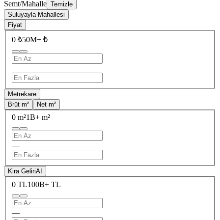
Semt/Mahalle
Temizle
Suluyayla Mahallesi
Fiyat
0 ₺
50M+ ₺
—
Metrekare
Brüt m²
Net m²
0 m²
1B+ m²
—
Kira Geliri
AI
0 TL
100B+ TL
—