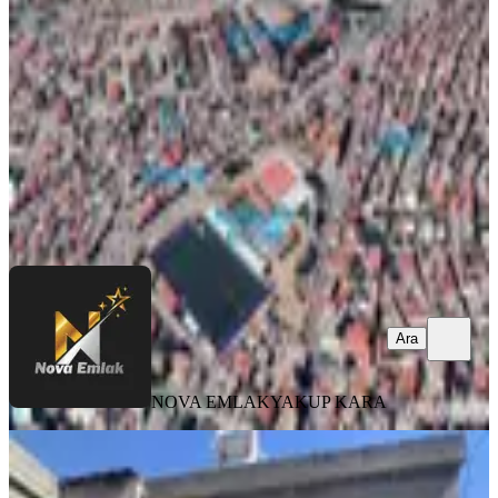
Onikişubat, Akçakoyunlu Mahallesi
3+1
·
96 m²
·
05.07.2026
1.250.000 ₺
NOVA EMLAK
YAKUP KARA
Ara
Ara
NOVA EMLAK
YAKUP KARA
MANZARALI
Bertiz Evler Cami Civarında Satılık
Müstakil Ev