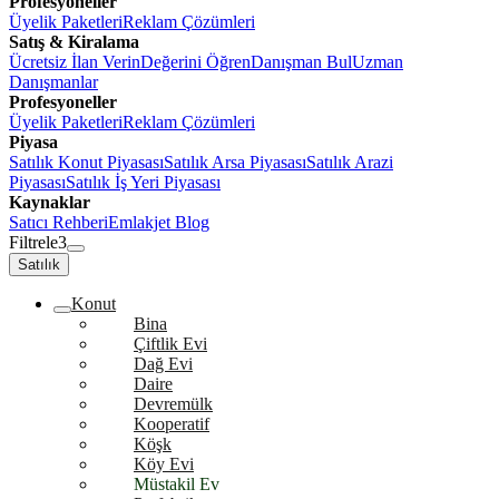
Profesyoneller
Üyelik Paketleri
Reklam Çözümleri
Satış & Kiralama
Ücretsiz İlan Verin
Değerini Öğren
Danışman Bul
Uzman
Danışmanlar
Profesyoneller
Üyelik Paketleri
Reklam Çözümleri
Piyasa
Satılık Konut Piyasası
Satılık Arsa Piyasası
Satılık Arazi
Piyasası
Satılık İş Yeri Piyasası
Kaynaklar
Satıcı Rehberi
Emlakjet Blog
Filtrele
3
Satılık
Konut
Bina
Çiftlik Evi
Dağ Evi
Daire
Devremülk
Kooperatif
Köşk
Köy Evi
Müstakil Ev