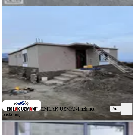
SIFIR BİNA
Fiatı Düşürdük Hem Yazlık Hem
İkamet İçin Yaşanabilir Bağ Evi
Onikişubat, Döngele Mahallesi
3+1
·
150 m²
·
16.02.2026
2.600.000 ₺
EMLAK UZMANI
mehmet başkonuş
Ara
EMLAK UZMANI
mehmet
Ara
başkonuş
%
3
Fırsat Gayberlide Satılık 2 Katlı