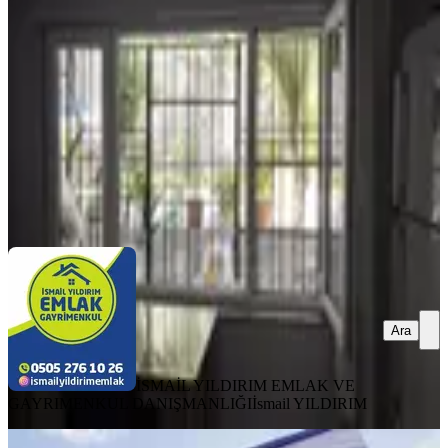
Onikişubat, Abdülhamid Han Mahallesi
5+1
·
240 m²
·
03.05.2026
4.500.000 ₺
4.600.000 ₺
İSMAİL YILDIRIM EMLAK VE GAYRIMENKUL
DANIŞMANLIĞI
İsmail YILDIRIM
Ara
Ara
İSMAİL YILDIRIM EMLAK VE
GAYRIMENKUL DANIŞMANLIĞI
İsmail YILDIRIM
BALKONLU