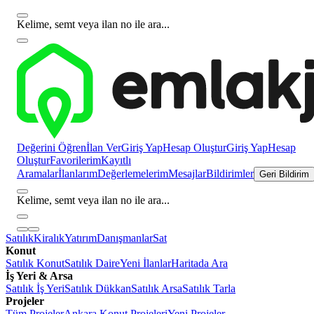
Kelime, semt veya ilan no ile ara...
Değerini Öğren
İlan Ver
Giriş Yap
Hesap Oluştur
Giriş Yap
Hesap
Oluştur
Favorilerim
Kayıtlı
Aramalar
İlanlarım
Değerlemelerim
Mesajlar
Bildirimler
Geri Bildirim
Kelime, semt veya ilan no ile ara...
Satılık
Kiralık
Yatırım
Danışmanlar
Sat
Konut
Satılık Konut
Satılık Daire
Yeni İlanlar
Haritada Ara
İş Yeri & Arsa
Satılık İş Yeri
Satılık Dükkan
Satılık Arsa
Satılık Tarla
Projeler
Tüm Projeler
Ankara Konut Projeleri
Yeni Projeler