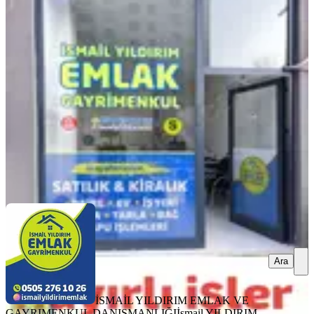
Müstakil, 382 M2 Arsa İçinde
Onikişubat, Gayberli Mahallesi
3+1
·
120 m²
·
26.01.2026
3.100.000 ₺
3.200.000 ₺
İSMAİL YILDIRIM EMLAK VE GAYRIMENKUL
DANIŞMANLIĞI
İsmail YILDIRIM
Ara
Ara
İSMAİL YILDIRIM EMLAK VE
GAYRIMENKUL DANIŞMANLIĞI
İsmail YILDIRIM