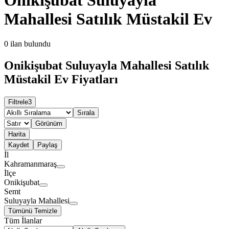
Mahallesi Satılık Müstakil Ev
0
ilan bulundu
Onikişubat Suluyayla Mahallesi Satılık
Müstakil Ev Fiyatları
Filtrele
3
Sırala
Görünüm
Harita
Kaydet
Paylaş
İl
Kahramanmaraş
İlçe
Onikişubat
Semt
Suluyayla Mahallesi
Tümünü Temizle
Tüm İlanlar