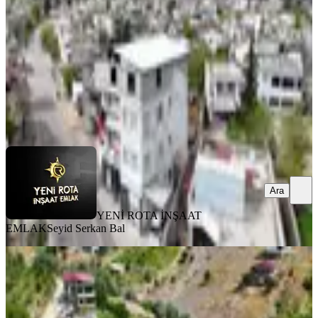
3+1
·
260 m²
·
31.07.2026
17.500.000 ₺
YENİ ROTA İNŞAAT EMLAK
Seyid Serkan Bal
Ara
Ara
YENİ ROTA İNŞAAT
EMLAK
Seyid Serkan Bal
MANZARALI
Yeni Rota Emlaktan Satılık Bağ Evi
Ve Arsası
Onikişubat, Tekir Mahallesi