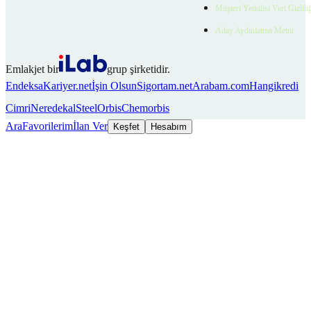
Müşteri Yetkilisi Veri Gizlili
Aday Aydınlatma Metni
Emlakjet bir
grup şirketidir.
Endeksa
Kariyer.net
İşin Olsun
Sigortam.net
Arabam.com
Hangikredi
Cimri
Neredekal
SteelOrbis
Chemorbis
Ara
Favorilerim
İlan Ver
Keşfet
Hesabım