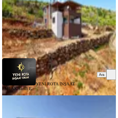
5+1
·
450 m²
·
31.07.2026
8.950.000 ₺
YENİ ROTA İNŞAAT EMLAK
Hanifi E.
Ara
Ara
YENİ ROTA İNŞAAT
EMLAK
Hanifi E.
EŞYALI
Germenıcıa'dan Kürtül Tepe'de
Satılık 2 Katlı Bağ Evi Ve Bahçe