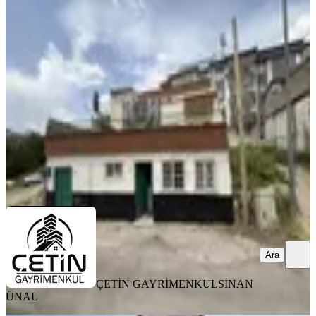
Çetin Gayrimenkulden Şekerdere
Kavşağında 3 Katlı Müstakil Ev
Onikişubat, Karamanlı Mahallesi
3+1
·
200 m²
·
31.03.2026
3.680.000 ₺
ÇETİN GAYRİMENKUL
SİNAN ÜNAL
Ara
Ara
ÇETİN GAYRİMENKUL
SİNAN
ÜNAL