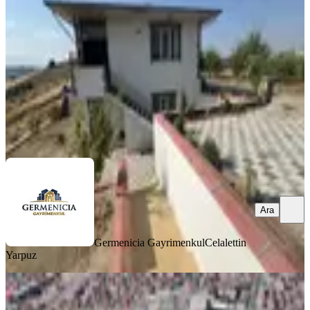
Onikişubat, Kürtül Mahallesi
2+1
·
140 m²
·
15.07.2026
7.990.000 ₺
Germenicia Gayrimenkul
Celalettin Yarpuz
Ara
Ara
Germenicia Gayrimenkul
Celalettin
Yarpuz
BALKONLU
Yatırımlık Müstakil Ev