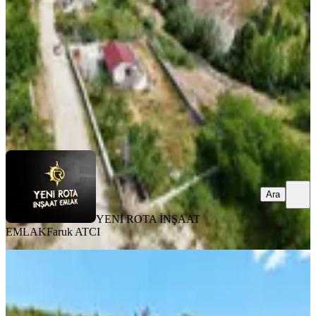
1+1
·
1030 m²
·
31.07.2026
6.200.000 ₺
YENİ ROTA İNŞAAT EMLAK
Faruk ATCI
Ara
Ara
YENİ ROTA İNŞAAT
EMLAK
Faruk ATCI
MANZARALI
Yeni Rota'dan Fatmalı'da 2025 Yılı
Yapımı, Satılık Dubleks Ev
Onikişubat, Fatmalı Mahallesi