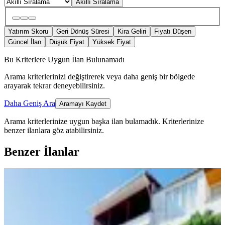
Akıllı Sıralama
Yatırım Skoru
Geri Dönüş Süresi
Kira Geliri
Fiyatı Düşen
Güncel İlan
Düşük Fiyat
Yüksek Fiyat
Bu Kriterlere Uygun İlan Bulunamadı
Arama kriterlerinizi değiştirerek veya daha geniş bir bölgede
arayarak tekrar deneyebilirsiniz.
Daha Geniş Ara
Aramayı Kaydet
Arama kriterlerinize uygun başka ilan bulamadık.
Kriterlerinize
benzer ilanlara göz atabilirsiniz.
Benzer İlanlar
YENİ
Satlık 2 Katlı, 2 Ayrı Tapulu, Müstakil
Lüks Bina
Onikişubat, Süleymanşah Mahallesi