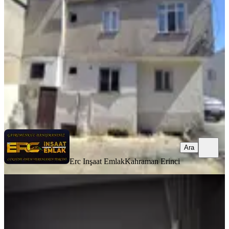
Onikişubat, Piri Reis Mahallesi
3+1
·
150 m²
·
08.06.2026
7.950.000 ₺
Erc Inşaat Emlak
Kahraman Erinci
Ara
Ara
Erc Inşaat Emlak
Kahraman Erinci
MANZARALI
%
2
Düştüü Yıldırım Emlak'tan
Abdulhamidhan Mah. 2 Katlı
Müstakil Ev