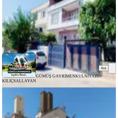
3+1
·
160 m²
·
06.08.2026
7.300.000 ₺
GÜMÜŞ GAYRİMENKUL
NİYAZİ KILIÇSALLAYAN
Ara
Ara
GÜMÜŞ GAYRİMENKUL
NİYAZİ
KILIÇSALLAYAN
MANZARALI
Yeni Rota'dan Ağcalı'da Yeni Yapı,
Manzaralı Satılık Müstakil Ev
Onikişubat, Ağcalı Mahallesi