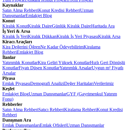
Kaynaklar
Satın Alma Rehberi
Konut Kredisi Rehberi
Uzman
Danışmanlar
Emlakjet Blog
Konut
Kiralık Konut
Kiralık Daire
Günlük Kiralık Daire
Haritada Ara
İş Yeri & Arsa
Kiralık İş Yeri
Kiralık Dükkan
Kiralık İş Yeri Piyasası
Kiralık Arsa
Kiracı Araçları
Kira Değerini Öğren
Ne Kadar Ödeyebilirim
Kiralama
Rehberi
Emlakjet Blog
İlanlar
Yatırımlık Konutlar
Kira Geliri Yüksek Konutlar
Hızlı Geri Dönüşlü
Konutlar
Fiyatı Düşen Konutlar
Yatırımlık Arsalar
Uygun m² Fiyatlı
Arsalar
Piyasa
Emlak Piyasası
Demografi Analizi
Değer Haritaları
Verilerimiz
Keşfet
Emlakjet Blog
Uzman Danışmanlar
GYF (Gayrimenkul Yatırım
Fonu)
Rehberler
Satın Alma Rehberi
Satıcı Rehberi
Kiralama Rehberi
Konut Kredisi
Rehberi
Danışman Ara
Emlak Danışmanları
Emlak Ofisleri
Uzman Danışmanlar