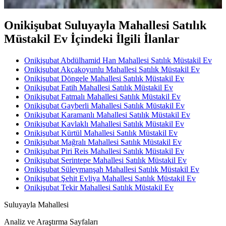
Onikişubat Suluyayla Mahallesi Satılık
Müstakil Ev İçindeki İlgili İlanlar
Onikişubat Abdülhamid Han Mahallesi Satılık Müstakil Ev
Onikişubat Akçakoyunlu Mahallesi Satılık Müstakil Ev
Onikişubat Döngele Mahallesi Satılık Müstakil Ev
Onikişubat Fatih Mahallesi Satılık Müstakil Ev
Onikişubat Fatmalı Mahallesi Satılık Müstakil Ev
Onikişubat Gayberli Mahallesi Satılık Müstakil Ev
Onikişubat Karamanlı Mahallesi Satılık Müstakil Ev
Onikişubat Kavlaklı Mahallesi Satılık Müstakil Ev
Onikişubat Kürtül Mahallesi Satılık Müstakil Ev
Onikişubat Mağralı Mahallesi Satılık Müstakil Ev
Onikişubat Piri Reis Mahallesi Satılık Müstakil Ev
Onikişubat Serintepe Mahallesi Satılık Müstakil Ev
Onikişubat Süleymanşah Mahallesi Satılık Müstakil Ev
Onikişubat Şehit Evliya Mahallesi Satılık Müstakil Ev
Onikişubat Tekir Mahallesi Satılık Müstakil Ev
Suluyayla Mahallesi
Analiz ve Araştırma Sayfaları