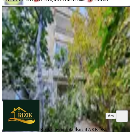
MANZARALI
Rızık Gm' Den Muhteşem Manzaralı
Satılık Müstakil Ev
Onikişubat, Şehit Evliya Mahallesi
3+1
·
185 m²
·
16.12.2025
5.700.000 ₺
Rızık Gayrimenkul
İsmail AKKÖK
Ara
Ara
Rızık Gayrimenkul
İsmail AKKÖK