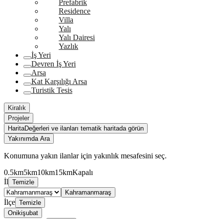
Prefabrik
Residence
Villa
Yalı
Yalı Dairesi
Yazlık
İş Yeri
Devren İş Yeri
Arsa
Kat Karşılığı Arsa
Turistik Tesis
Kiralık
Projeler
Harita
Değerleri ve ilanları tematik haritada görün
Yakınımda Ara
Konumuna yakın ilanlar için yakınlık mesafesini seç.
0.5km
5km
10km
15km
Kapalı
İl
Temizle
Kahramanmaraş
İlçe
Temizle
Onikişubat