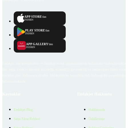
APP STORE
'dan
İNDİRİN
PLAY STORE
'dan
İNDİRİN
APP GALLERY
'den
İNDİRİN
Emlakjet.com internet sitesi ve Emlakjet mobil uygulamalarında kullanıcılar tarafından sağlana
ilan, bilgi, içerik ve görselin gerçekliği, orijinalliği, güvenilirliği ve doğruluğuna ilişkin soru
içerikleri giren kullanıcıya ait olup, Emlakjet'in bu hususlarla ilgili herhangi bir sorumluluğu
bulunmamaktadır.
Kaynaklar
Emlakjet Hakkında
Emlakjet Blog
Hakkımızda
Satın Alma Rehberi
Ödüllerimiz
Satıcı Rehberi
Reklam Çözümleri