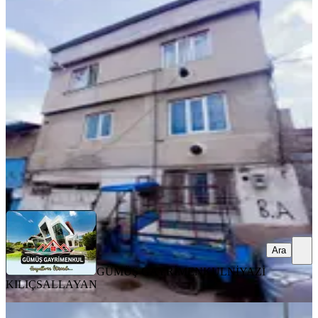
%
7
Serintepe Caminin Yanında 3 Katlı
Satılık Müstakil Ev
Onikişubat, Serintepe Mahallesi
2+1
·
100 m²
·
19.04.2026
3.250.000 ₺
3.500.000 ₺
GÜMÜŞ GAYRİMENKUL
NİYAZİ KILIÇSALLAYAN
Ara
Ara
GÜMÜŞ GAYRİMENKUL
NİYAZİ
KILIÇSALLAYAN
MANZARALI