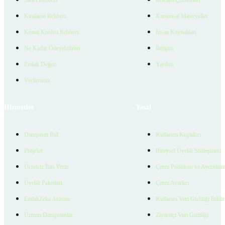
Kiralama Rehberi
Kurumsal Materyaller
Konut Kredisi Rehberi
İnsan Kaynakları
Ne Kadar Ödeyebilirim
İletişim
Emlak Değeri
Yardım
Verilerimiz
Hizmetler
Yasal
Danışman Bul
Kullanım Koşulları
Projeler
Bireysel Üyelik Sözleşmesi
Ücretsiz İlan Verin
Çerez Politikası ve Aydınlat
Üyelik Paketleri
Çerez Ayarları
EmlakZeka Asistan
Kullanıcı Veri Gizliliği Bildi
Uzman Danışmanlar
Ziyaretçi Veri Gizliliği