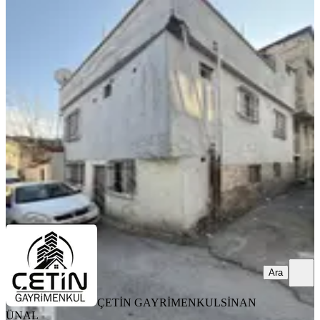
Çetin Gayrimenkulden Tedaş Karşısı
2 Katlı Müstakil Ev(3 Daire)
Onikişubat, Fatih Mahallesi
2+1
·
165 m²
·
29.03.2026
2.750.000 ₺
ÇETİN GAYRİMENKUL
SİNAN ÜNAL
Ara
Ara
ÇETİN GAYRİMENKUL
SİNAN
ÜNAL