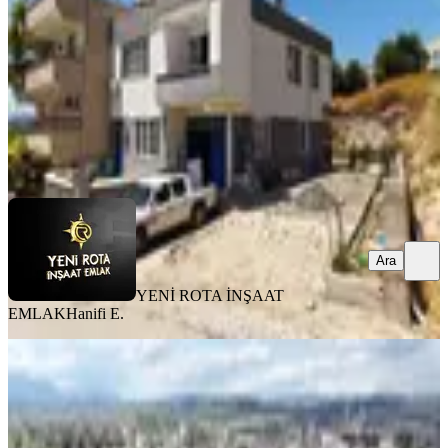
3+1
·
200 m²
·
31.07.2026
8.000.000 ₺
YENİ ROTA İNŞAAT EMLAK
Hanifi E.
Ara
Ara
YENİ ROTA İNŞAAT
EMLAK
Hanifi E.
MANZARALI
Kavlaklı Mahallesi - Cadde Üzeri -
Hazır Oturumlu- Müstakil Ev
Onikişubat, Kavlaklı Mahallesi