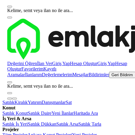
Kelime, semt veya ilan no ile ara...
Değerini Öğren
İlan Ver
Giriş Yap
Hesap Oluştur
Giriş Yap
Hesap
Oluştur
Favorilerim
Kayıtlı
Aramalar
İlanlarım
Değerlemelerim
Mesajlar
Bildirimler
Geri Bildirim
Kelime, semt veya ilan no ile ara...
Satılık
Kiralık
Yatırım
Danışmanlar
Sat
Konut
Satılık Konut
Satılık Daire
Yeni İlanlar
Haritada Ara
İş Yeri & Arsa
Satılık İş Yeri
Satılık Dükkan
Satılık Arsa
Satılık Tarla
Projeler
Tüm Projeler
Ankara Konut Projeleri
Yeni Projeler