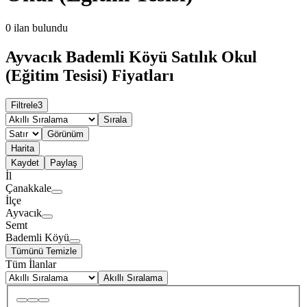
0
ilan bulundu
Ayvacık Bademli Köyü Satılık Okul
(Eğitim Tesisi) Fiyatları
Filtrele
3
Sırala
Görünüm
Harita
Kaydet
Paylaş
İl
Çanakkale
İlçe
Ayvacık
Semt
Bademli Köyü
Tümünü Temizle
Tüm İlanlar
Akıllı Sıralama