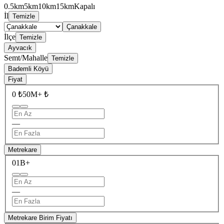
0.5km
5km
10km
15km
Kapalı
İl
Temizle
Çanakkale
İlçe
Temizle
Ayvacık
Semt/Mahalle
Temizle
Bademli Köyü
Fiyat
0 ₺
50M+ ₺
—
Metrekare
0
1B+
—
Metrekare Birim Fiyatı