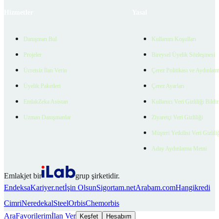
Hizmetler
Yasal
Danışman Bul
Kullanım Koşulları
Projeler
Bireysel Üyelik Sözleşmesi
Ücretsiz İlan Verin
Çerez Politikası ve Aydınlat
Üyelik Paketleri
Çerez Ayarları
EmlakZeka Asistan
Kullanıcı Veri Gizliliği Bildi
Uzman Danışmanlar
Ziyaretçi Veri Gizliliği
Müşteri Yetkilisi Veri Gizlili
Aday Aydınlatma Metni
Emlakjet bir
grup şirketidir.
Endeksa
Kariyer.net
İşin Olsun
Sigortam.net
Arabam.com
Hangikredi
Cimri
Neredekal
SteelOrbis
Chemorbis
Ara
Favorilerim
İlan Ver
Keşfet
Hesabım