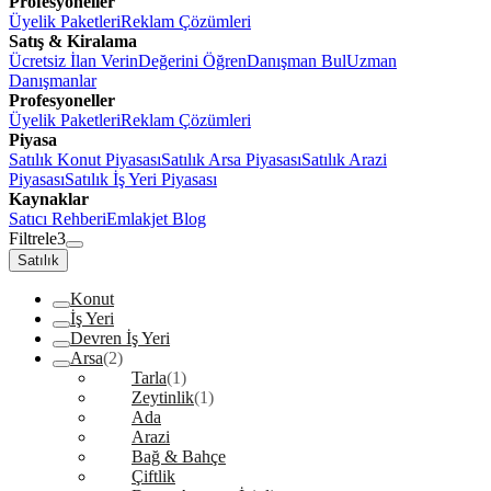
Profesyoneller
Üyelik Paketleri
Reklam Çözümleri
Satış & Kiralama
Ücretsiz İlan Verin
Değerini Öğren
Danışman Bul
Uzman
Danışmanlar
Profesyoneller
Üyelik Paketleri
Reklam Çözümleri
Piyasa
Satılık Konut Piyasası
Satılık Arsa Piyasası
Satılık Arazi
Piyasası
Satılık İş Yeri Piyasası
Kaynaklar
Satıcı Rehberi
Emlakjet Blog
Filtrele
3
Satılık
Konut
İş Yeri
Devren İş Yeri
Arsa
(2)
Tarla
(1)
Zeytinlik
(1)
Ada
Arazi
Bağ & Bahçe
Çiftlik