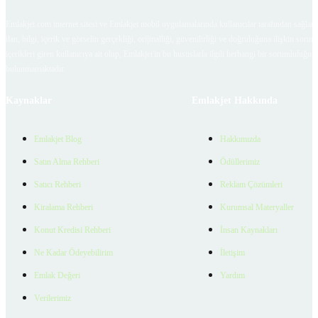
Emlakjet.com internet sitesi ve Emlakjet mobil uygulamalarında kullanıcılar tarafından sağlana
ilan, bilgi, içerik ve görselin gerçekliği, orijinalliği, güvenilirliği ve doğruluğuna ilişkin soru
içerikleri giren kullanıcıya ait olup, Emlakjet'in bu hususlarla ilgili herhangi bir sorumluluğu
bulunmamaktadır.
Kaynaklar
Emlakjet Hakkında
Emlakjet Blog
Hakkımızda
Satın Alma Rehberi
Ödüllerimiz
Satıcı Rehberi
Reklam Çözümleri
Kiralama Rehberi
Kurumsal Materyaller
Konut Kredisi Rehberi
İnsan Kaynakları
Ne Kadar Ödeyebilirim
İletişim
Emlak Değeri
Yardım
Verilerimiz