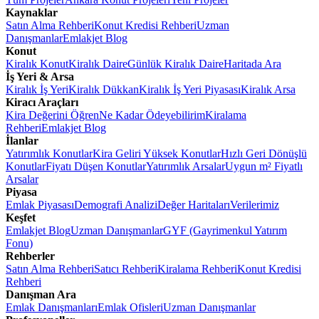
Kaynaklar
Satın Alma Rehberi
Konut Kredisi Rehberi
Uzman
Danışmanlar
Emlakjet Blog
Konut
Kiralık Konut
Kiralık Daire
Günlük Kiralık Daire
Haritada Ara
İş Yeri & Arsa
Kiralık İş Yeri
Kiralık Dükkan
Kiralık İş Yeri Piyasası
Kiralık Arsa
Kiracı Araçları
Kira Değerini Öğren
Ne Kadar Ödeyebilirim
Kiralama
Rehberi
Emlakjet Blog
İlanlar
Yatırımlık Konutlar
Kira Geliri Yüksek Konutlar
Hızlı Geri Dönüşlü
Konutlar
Fiyatı Düşen Konutlar
Yatırımlık Arsalar
Uygun m² Fiyatlı
Arsalar
Piyasa
Emlak Piyasası
Demografi Analizi
Değer Haritaları
Verilerimiz
Keşfet
Emlakjet Blog
Uzman Danışmanlar
GYF (Gayrimenkul Yatırım
Fonu)
Rehberler
Satın Alma Rehberi
Satıcı Rehberi
Kiralama Rehberi
Konut Kredisi
Rehberi
Danışman Ara
Emlak Danışmanları
Emlak Ofisleri
Uzman Danışmanlar