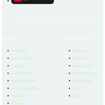
Emlakjet.com internet sitesi ve Emlakjet mobil uygulamalarında kullanıcılar tarafından sağlana
ilan, bilgi, içerik ve görselin gerçekliği, orijinalliği, güvenilirliği ve doğruluğuna ilişkin soru
içerikleri giren kullanıcıya ait olup, Emlakjet'in bu hususlarla ilgili herhangi bir sorumluluğu
bulunmamaktadır.
Kaynaklar
Emlakjet Hakkında
Emlakjet Blog
Hakkımızda
Satın Alma Rehberi
Ödüllerimiz
Satıcı Rehberi
Reklam Çözümleri
Kiralama Rehberi
Kurumsal Materyaller
Konut Kredisi Rehberi
İnsan Kaynakları
Ne Kadar Ödeyebilirim
İletişim
Emlak Değeri
Yardım
Verilerimiz