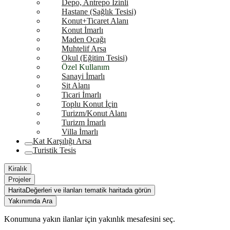
Depo, Antrepo İzinli
Hastane (Sağlık Tesisi)
Konut+Ticaret Alanı
Konut İmarlı
Maden Ocağı
Muhtelif Arsa
Okul (Eğitim Tesisi)
Özel Kullanım
Sanayi İmarlı
Sit Alanı
Ticari İmarlı
Toplu Konut İçin
Turizm/Konut Alanı
Turizm İmarlı
Villa İmarlı
Kat Karşılığı Arsa
Turistik Tesis
Kiralık
Projeler
Harita
Değerleri ve ilanları tematik haritada görün
Yakınımda Ara
Konumuna yakın ilanlar için yakınlık mesafesini seç.