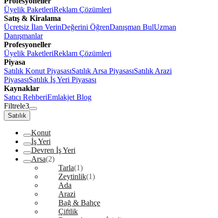
Profesyoneller
Üyelik Paketleri
Reklam Çözümleri
Satış & Kiralama
Ücretsiz İlan Verin
Değerini Öğren
Danışman Bul
Uzman
Danışmanlar
Profesyoneller
Üyelik Paketleri
Reklam Çözümleri
Piyasa
Satılık Konut Piyasası
Satılık Arsa Piyasası
Satılık Arazi
Piyasası
Satılık İş Yeri Piyasası
Kaynaklar
Satıcı Rehberi
Emlakjet Blog
Filtrele
3
Satılık
Konut
İş Yeri
Devren İş Yeri
Arsa
(2)
Tarla
(1)
Zeytinlik
(1)
Ada
Arazi
Bağ & Bahçe
Çiftlik