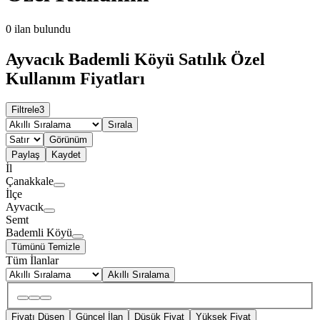
0
ilan bulundu
Ayvacık Bademli Köyü Satılık Özel
Kullanım Fiyatları
Filtrele
3
Sırala
Görünüm
Paylaş
Kaydet
İl
Çanakkale
İlçe
Ayvacık
Semt
Bademli Köyü
Tümünü Temizle
Tüm İlanlar
Akıllı Sıralama
Fiyatı Düşen
Güncel İlan
Düşük Fiyat
Yüksek Fiyat