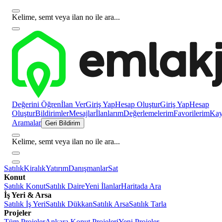
Kelime, semt veya ilan no ile ara...
Değerini Öğren
İlan Ver
Giriş Yap
Hesap Oluştur
Giriş Yap
Hesap
Oluştur
Bildirimler
Mesajlar
İlanlarım
Değerlemelerim
Favorilerim
Kayı
Aramalar
Geri Bildirim
Kelime, semt veya ilan no ile ara...
Satılık
Kiralık
Yatırım
Danışmanlar
Sat
Konut
Satılık Konut
Satılık Daire
Yeni İlanlar
Haritada Ara
İş Yeri & Arsa
Satılık İş Yeri
Satılık Dükkan
Satılık Arsa
Satılık Tarla
Projeler
Tüm Projeler
Ankara Konut Projeleri
Yeni Projeler