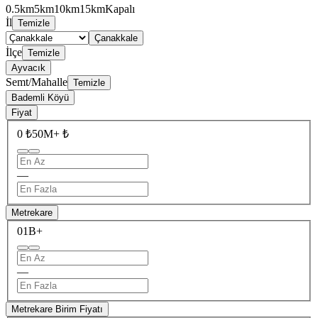
0.5km
5km
10km
15km
Kapalı
İl
Temizle
Çanakkale
İlçe
Temizle
Ayvacık
Semt/Mahalle
Temizle
Bademli Köyü
Fiyat
0 ₺
50M+ ₺
—
Metrekare
0
1B+
—
Metrekare Birim Fiyatı