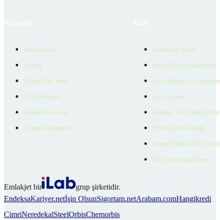
Hizmetler
Yasal
Danışman Bul
Kullanım Koşulları
Projeler
Bireysel Üyelik Sözleşmesi
Ücretsiz İlan Verin
Çerez Politikası ve Aydınlat
Üyelik Paketleri
Çerez Ayarları
EmlakZeka Asistan
Kullanıcı Veri Gizliliği Bildi
Uzman Danışmanlar
Ziyaretçi Veri Gizliliği
Müşteri Yetkilisi Veri Gizlili
Aday Aydınlatma Metni
Emlakjet bir
grup şirketidir.
Endeksa
Kariyer.net
İşin Olsun
Sigortam.net
Arabam.com
Hangikredi
Cimri
Neredekal
SteelOrbis
Chemorbis