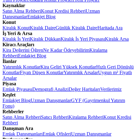
Kaynaklar
Satın Alma Rehberi
Konut Kredisi Rehberi
Uzman
Danışmanlar
Emlakjet Blog
Konut
Kiralık Konut
Kiralık Daire
Günlük Kiralık Daire
Haritada Ara
İş Yeri & Arsa
Kiralık İş Yeri
Kiralık Dükkan
Kiralık İş Yeri Piyasası
Kiralık Arsa
Kiracı Araçları
Kira Değerini Öğren
Ne Kadar Ödeyebilirim
Kiralama
Rehberi
Emlakjet Blog
İlanlar
Yatırımlık Konutlar
Kira Geliri Yüksek Konutlar
Hızlı Geri Dönüşlü
Konutlar
Fiyatı Düşen Konutlar
Yatırımlık Arsalar
Uygun m² Fiyatlı
Arsalar
Piyasa
Emlak Piyasası
Demografi Analizi
Değer Haritaları
Verilerimiz
Keşfet
Emlakjet Blog
Uzman Danışmanlar
GYF (Gayrimenkul Yatırım
Fonu)
Rehberler
Satın Alma Rehberi
Satıcı Rehberi
Kiralama Rehberi
Konut Kredisi
Rehberi
Danışman Ara
Emlak Danışmanları
Emlak Ofisleri
Uzman Danışmanlar