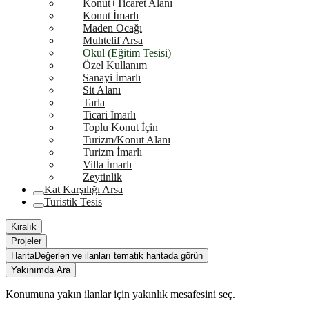
Konut+Ticaret Alanı
Konut İmarlı
Maden Ocağı
Muhtelif Arsa
Okul (Eğitim Tesisi)
Özel Kullanım
Sanayi İmarlı
Sit Alanı
Tarla
Ticari İmarlı
Toplu Konut İçin
Turizm/Konut Alanı
Turizm İmarlı
Villa İmarlı
Zeytinlik
Kat Karşılığı Arsa
Turistik Tesis
Kiralık
Projeler
Harita
Değerleri ve ilanları tematik haritada görün
Yakınımda Ara
Konumuna yakın ilanlar için yakınlık mesafesini seç.