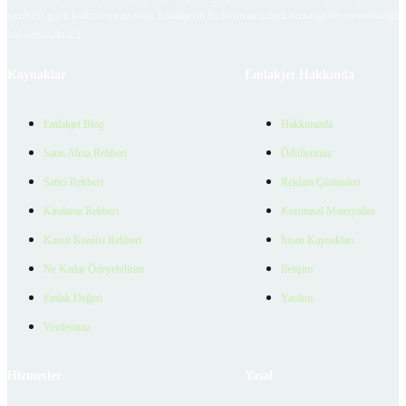
içerikleri giren kullanıcıya ait olup, Emlakjet'in bu hususlarla ilgili herhangi bir sorumluluğu
bulunmamaktadır.
Kaynaklar
Emlakjet Hakkında
Emlakjet Blog
Hakkımızda
Satın Alma Rehberi
Ödüllerimiz
Satıcı Rehberi
Reklam Çözümleri
Kiralama Rehberi
Kurumsal Materyaller
Konut Kredisi Rehberi
İnsan Kaynakları
Ne Kadar Ödeyebilirim
İletişim
Emlak Değeri
Yardım
Verilerimiz
Hizmetler
Yasal