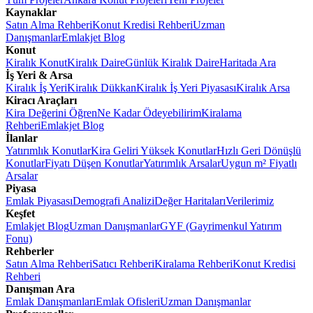
Kaynaklar
Satın Alma Rehberi
Konut Kredisi Rehberi
Uzman
Danışmanlar
Emlakjet Blog
Konut
Kiralık Konut
Kiralık Daire
Günlük Kiralık Daire
Haritada Ara
İş Yeri & Arsa
Kiralık İş Yeri
Kiralık Dükkan
Kiralık İş Yeri Piyasası
Kiralık Arsa
Kiracı Araçları
Kira Değerini Öğren
Ne Kadar Ödeyebilirim
Kiralama
Rehberi
Emlakjet Blog
İlanlar
Yatırımlık Konutlar
Kira Geliri Yüksek Konutlar
Hızlı Geri Dönüşlü
Konutlar
Fiyatı Düşen Konutlar
Yatırımlık Arsalar
Uygun m² Fiyatlı
Arsalar
Piyasa
Emlak Piyasası
Demografi Analizi
Değer Haritaları
Verilerimiz
Keşfet
Emlakjet Blog
Uzman Danışmanlar
GYF (Gayrimenkul Yatırım
Fonu)
Rehberler
Satın Alma Rehberi
Satıcı Rehberi
Kiralama Rehberi
Konut Kredisi
Rehberi
Danışman Ara
Emlak Danışmanları
Emlak Ofisleri
Uzman Danışmanlar