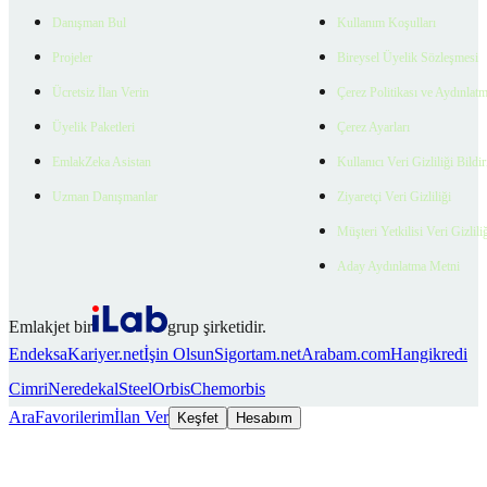
Danışman Bul
Kullanım Koşulları
Projeler
Bireysel Üyelik Sözleşmesi
Ücretsiz İlan Verin
Çerez Politikası ve Aydınlat
Üyelik Paketleri
Çerez Ayarları
EmlakZeka Asistan
Kullanıcı Veri Gizliliği Bildi
Uzman Danışmanlar
Ziyaretçi Veri Gizliliği
Müşteri Yetkilisi Veri Gizlili
Aday Aydınlatma Metni
Emlakjet bir
grup şirketidir.
Endeksa
Kariyer.net
İşin Olsun
Sigortam.net
Arabam.com
Hangikredi
Cimri
Neredekal
SteelOrbis
Chemorbis
Ara
Favorilerim
İlan Ver
Keşfet
Hesabım