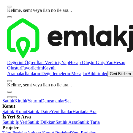
Kelime, semt veya ilan no ile ara...
Değerini Öğren
İlan Ver
Giriş Yap
Hesap Oluştur
Giriş Yap
Hesap
Oluştur
Favorilerim
Kayıtlı
Aramalar
İlanlarım
Değerlemelerim
Mesajlar
Bildirimler
Geri Bildirim
Kelime, semt veya ilan no ile ara...
Satılık
Kiralık
Yatırım
Danışmanlar
Sat
Konut
Satılık Konut
Satılık Daire
Yeni İlanlar
Haritada Ara
İş Yeri & Arsa
Satılık İş Yeri
Satılık Dükkan
Satılık Arsa
Satılık Tarla
Projeler
Tüm Projeler
Ankara Konut Projeleri
Yeni Projeler