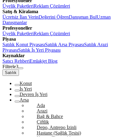
Profesyoneller
Üyelik Paketleri
Reklam Çözümleri
Satış & Kiralama
Ücretsiz İlan Verin
Değerini Öğren
Danışman Bul
Uzman
Danışmanlar
Profesyoneller
Üyelik Paketleri
Reklam Çözümleri
Piyasa
Satılık Konut Piyasası
Satılık Arsa Piyasası
Satılık Arazi
Piyasası
Satılık İş Yeri Piyasası
Kaynaklar
Satıcı Rehberi
Emlakjet Blog
Filtrele
3
Satılık
Konut
İş Yeri
Devren İş Yeri
Arsa
Ada
Arazi
Bağ & Bahçe
Çiftlik
Depo, Antrepo İzinli
Hastane (Sağlık Tesisi)