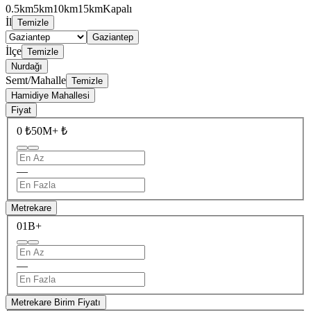
0.5km
5km
10km
15km
Kapalı
İl
Temizle
Gaziantep
İlçe
Temizle
Nurdağı
Semt/Mahalle
Temizle
Hamidiye Mahallesi
Fiyat
0 ₺
50M+ ₺
—
Metrekare
0
1B+
—
Metrekare Birim Fiyatı