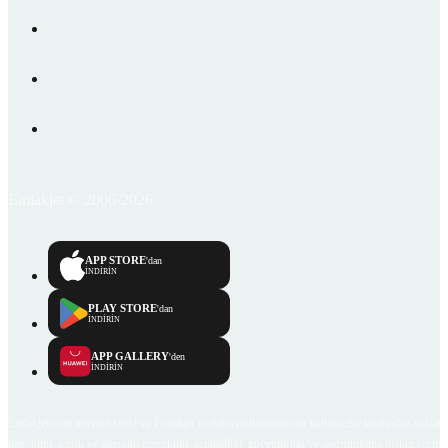
Emlakjet © 2006-2026
APP STORE
'dan
İNDİRİN
PLAY STORE
'dan
İNDİRİN
APP GALLERY
'den
İNDİRİN
Emlakjet.com internet sitesi ve Emlakjet mobil uygulamalarında kullanıcılar tarafından sağlana
ilan, bilgi, içerik ve görselin gerçekliği, orijinalliği, güvenilirliği ve doğruluğuna ilişkin soru