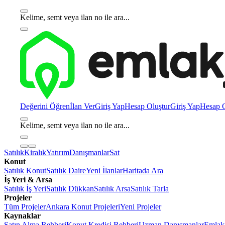
Kelime, semt veya ilan no ile ara...
Değerini Öğren
İlan Ver
Giriş Yap
Hesap Oluştur
Giriş Yap
Hesap O
Kelime, semt veya ilan no ile ara...
Satılık
Kiralık
Yatırım
Danışmanlar
Sat
Konut
Satılık Konut
Satılık Daire
Yeni İlanlar
Haritada Ara
İş Yeri & Arsa
Satılık İş Yeri
Satılık Dükkan
Satılık Arsa
Satılık Tarla
Projeler
Tüm Projeler
Ankara Konut Projeleri
Yeni Projeler
Kaynaklar
Satın Alma Rehberi
Konut Kredisi Rehberi
Uzman Danışmanlar
Emlakj