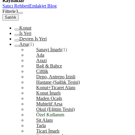
Kaynaklar
Satıcı Rehberi
Emlakjet Blog
Filtrele
3
Satılık
Konut
İş Yeri
Devren İş Yeri
Arsa
(1)
Sanayi İmarlı
(1)
Ada
Arazi
Bağ & Bahçe
Çiftlik
Depo, Antrepo İzinli
Hastane (Sağlık Tesisi)
Konut+Ticaret Alanı
Konut İmarlı
Maden Ocağı
Muhtelif Arsa
Okul (Eğitim Tesisi)
Özel Kullanım
Sit Alanı
Tarla
Ticari İmarlı