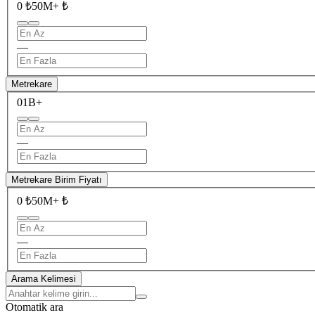
0 ₺
50M+ ₺
—
Metrekare
0
1B+
—
Metrekare Birim Fiyatı
0 ₺
50M+ ₺
—
Arama Kelimesi
Otomatik ara