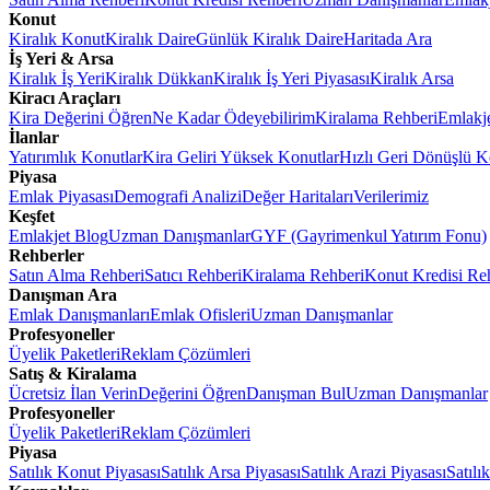
Konut
Kiralık Konut
Kiralık Daire
Günlük Kiralık Daire
Haritada Ara
İş Yeri & Arsa
Kiralık İş Yeri
Kiralık Dükkan
Kiralık İş Yeri Piyasası
Kiralık Arsa
Kiracı Araçları
Kira Değerini Öğren
Ne Kadar Ödeyebilirim
Kiralama Rehberi
Emlakj
İlanlar
Yatırımlık Konutlar
Kira Geliri Yüksek Konutlar
Hızlı Geri Dönüşlü K
Piyasa
Emlak Piyasası
Demografi Analizi
Değer Haritaları
Verilerimiz
Keşfet
Emlakjet Blog
Uzman Danışmanlar
GYF (Gayrimenkul Yatırım Fonu)
Rehberler
Satın Alma Rehberi
Satıcı Rehberi
Kiralama Rehberi
Konut Kredisi Re
Danışman Ara
Emlak Danışmanları
Emlak Ofisleri
Uzman Danışmanlar
Profesyoneller
Üyelik Paketleri
Reklam Çözümleri
Satış & Kiralama
Ücretsiz İlan Verin
Değerini Öğren
Danışman Bul
Uzman Danışmanlar
Profesyoneller
Üyelik Paketleri
Reklam Çözümleri
Piyasa
Satılık Konut Piyasası
Satılık Arsa Piyasası
Satılık Arazi Piyasası
Satılı