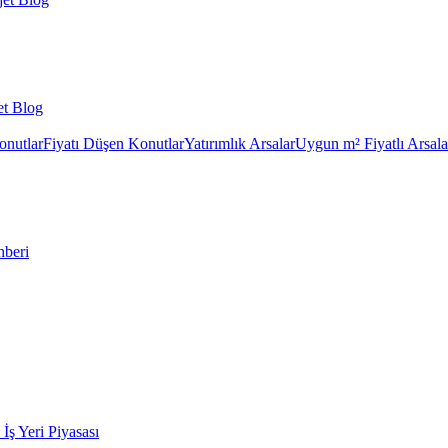
et Blog
onutlar
Fiyatı Düşen Konutlar
Yatırımlık Arsalar
Uygun m² Fiyatlı Arsala
hberi
k İş Yeri Piyasası