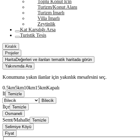
Toplu Konut İçin
Turizm/Konut Alanı
Turizm İmarlı
Villa İmarlı
Zeytinlik
Kat Karşılığı Arsa
Turistik Tesis
Kiralık
Projeler
Harita
Değerleri ve ilanları tematik haritada görün
Yakınımda Ara
Konumuna yakın ilanlar için yakınlık mesafesini seç.
0.5km
5km
10km
15km
Kapalı
İl
Temizle
Bilecik
İlçe
Temizle
Osmaneli
Semt/Mahalle
Temizle
Selimiye Köyü
Fiyat