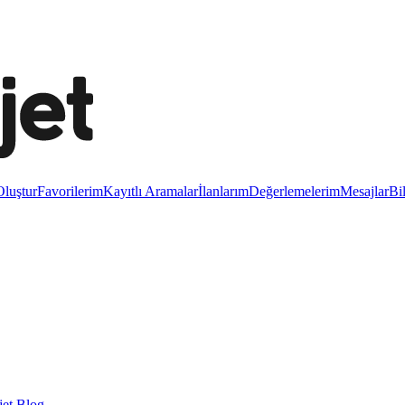
luştur
Favorilerim
Kayıtlı Aramalar
İlanlarım
Değerlemelerim
Mesajlar
Bi
et Blog