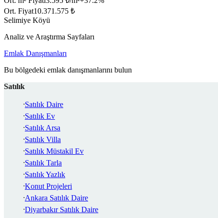
Ort. m² Fiyatı
3.595 ₺/m²
+
37.2
%
Ort. Fiyat
10.371.575 ₺
Selimiye Köyü
Analiz ve Araştırma Sayfaları
Emlak Danışmanları
Bu bölgedeki emlak danışmanlarını bulun
Satılık
Satılık Daire
Satılık Ev
Satılık Arsa
Satılık Villa
Satılık Müstakil Ev
Satılık Tarla
Satılık Yazlık
Konut Projeleri
Ankara Satılık Daire
Diyarbakır Satılık Daire