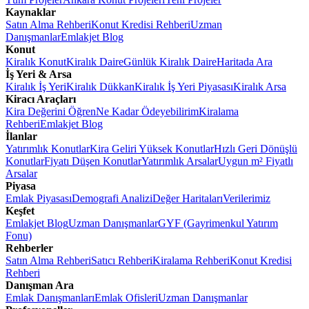
Kaynaklar
Satın Alma Rehberi
Konut Kredisi Rehberi
Uzman
Danışmanlar
Emlakjet Blog
Konut
Kiralık Konut
Kiralık Daire
Günlük Kiralık Daire
Haritada Ara
İş Yeri & Arsa
Kiralık İş Yeri
Kiralık Dükkan
Kiralık İş Yeri Piyasası
Kiralık Arsa
Kiracı Araçları
Kira Değerini Öğren
Ne Kadar Ödeyebilirim
Kiralama
Rehberi
Emlakjet Blog
İlanlar
Yatırımlık Konutlar
Kira Geliri Yüksek Konutlar
Hızlı Geri Dönüşlü
Konutlar
Fiyatı Düşen Konutlar
Yatırımlık Arsalar
Uygun m² Fiyatlı
Arsalar
Piyasa
Emlak Piyasası
Demografi Analizi
Değer Haritaları
Verilerimiz
Keşfet
Emlakjet Blog
Uzman Danışmanlar
GYF (Gayrimenkul Yatırım
Fonu)
Rehberler
Satın Alma Rehberi
Satıcı Rehberi
Kiralama Rehberi
Konut Kredisi
Rehberi
Danışman Ara
Emlak Danışmanları
Emlak Ofisleri
Uzman Danışmanlar