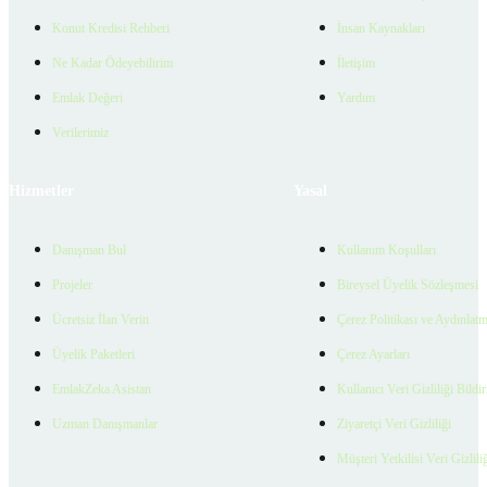
Konut Kredisi Rehberi
İnsan Kaynakları
Ne Kadar Ödeyebilirim
İletişim
Emlak Değeri
Yardım
Verilerimiz
Hizmetler
Yasal
Danışman Bul
Kullanım Koşulları
Projeler
Bireysel Üyelik Sözleşmesi
Ücretsiz İlan Verin
Çerez Politikası ve Aydınlat
Üyelik Paketleri
Çerez Ayarları
EmlakZeka Asistan
Kullanıcı Veri Gizliliği Bildi
Uzman Danışmanlar
Ziyaretçi Veri Gizliliği
Müşteri Yetkilisi Veri Gizlili