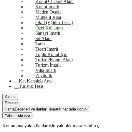
Konut+Ticaret Alanı
Konut İmarlı
Maden Ocağı
Muhtelif Arsa
Okul (Eğitim Tesisi)
Özel Kullanım
Sanayi İmarlı
Sit Alanı
Tarla
Ticari İmarlı
Toplu Konut İçin
Turizm/Konut Alanı
Turizm İmarlı
Villa İmarlı
Zeytinlik
Kat Karşılığı Arsa
Turistik Tesis
Kiralık
Projeler
Harita
Değerleri ve ilanları tematik haritada görün
Yakınımda Ara
Konumuna yakın ilanlar için yakınlık mesafesini seç.