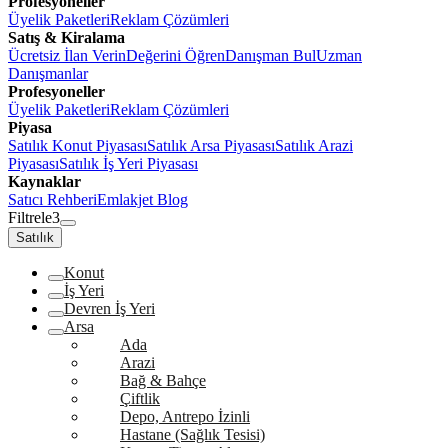
Profesyoneller
Üyelik Paketleri
Reklam Çözümleri
Satış & Kiralama
Ücretsiz İlan Verin
Değerini Öğren
Danışman Bul
Uzman
Danışmanlar
Profesyoneller
Üyelik Paketleri
Reklam Çözümleri
Piyasa
Satılık Konut Piyasası
Satılık Arsa Piyasası
Satılık Arazi
Piyasası
Satılık İş Yeri Piyasası
Kaynaklar
Satıcı Rehberi
Emlakjet Blog
Filtrele
3
Satılık
Konut
İş Yeri
Devren İş Yeri
Arsa
Ada
Arazi
Bağ & Bahçe
Çiftlik
Depo, Antrepo İzinli
Hastane (Sağlık Tesisi)