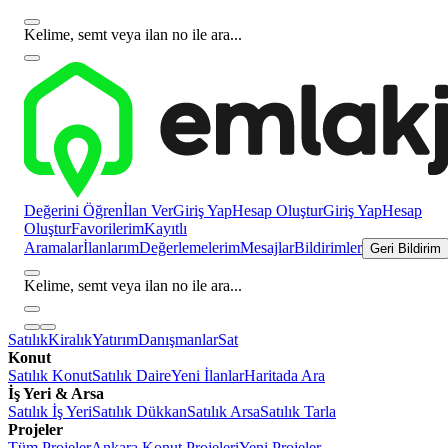
Kelime, semt veya ilan no ile ara...
Değerini Öğren
İlan Ver
Giriş Yap
Hesap Oluştur
Giriş Yap
Hesap
Oluştur
Favorilerim
Kayıtlı
Aramalar
İlanlarım
Değerlemelerim
Mesajlar
Bildirimler
Geri Bildirim
Kelime, semt veya ilan no ile ara...
Satılık
Kiralık
Yatırım
Danışmanlar
Sat
Konut
Satılık Konut
Satılık Daire
Yeni İlanlar
Haritada Ara
İş Yeri & Arsa
Satılık İş Yeri
Satılık Dükkan
Satılık Arsa
Satılık Tarla
Projeler
Tüm Projeler
Ankara Konut Projeleri
Yeni Projeler