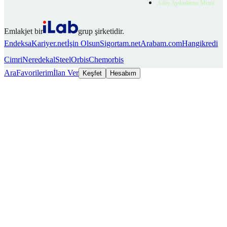
Aday Aydınlatma Metni
Emlakjet bir
grup şirketidir.
Endeksa
Kariyer.net
İşin Olsun
Sigortam.net
Arabam.com
Hangikredi
Cimri
Neredekal
SteelOrbis
Chemorbis
Ara
Favorilerim
İlan Ver
Keşfet
Hesabım