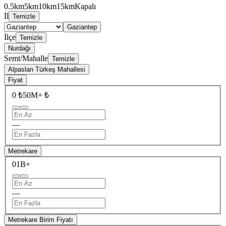
0.5km
5km
10km
15km
Kapalı
İl
Temizle
Gaziantep
İlçe
Temizle
Nurdağı
Semt/Mahalle
Temizle
Alpaslan Türkeş Mahallesi
Fiyat
0 ₺
50M+ ₺
—
Metrekare
0
1B+
—
Metrekare Birim Fiyatı