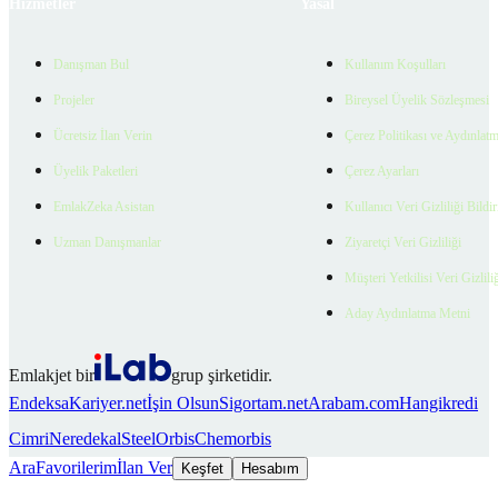
Hizmetler
Yasal
Danışman Bul
Kullanım Koşulları
Projeler
Bireysel Üyelik Sözleşmesi
Ücretsiz İlan Verin
Çerez Politikası ve Aydınlat
Üyelik Paketleri
Çerez Ayarları
EmlakZeka Asistan
Kullanıcı Veri Gizliliği Bildi
Uzman Danışmanlar
Ziyaretçi Veri Gizliliği
Müşteri Yetkilisi Veri Gizlili
Aday Aydınlatma Metni
Emlakjet bir
grup şirketidir.
Endeksa
Kariyer.net
İşin Olsun
Sigortam.net
Arabam.com
Hangikredi
Cimri
Neredekal
SteelOrbis
Chemorbis
Ara
Favorilerim
İlan Ver
Keşfet
Hesabım