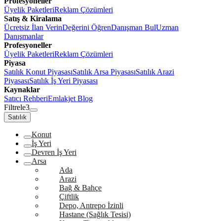
Profesyoneller
Üyelik Paketleri
Reklam Çözümleri
Satış & Kiralama
Ücretsiz İlan Verin
Değerini Öğren
Danışman Bul
Uzman
Danışmanlar
Profesyoneller
Üyelik Paketleri
Reklam Çözümleri
Piyasa
Satılık Konut Piyasası
Satılık Arsa Piyasası
Satılık Arazi
Piyasası
Satılık İş Yeri Piyasası
Kaynaklar
Satıcı Rehberi
Emlakjet Blog
Filtrele
3
Satılık
Konut
İş Yeri
Devren İş Yeri
Arsa
Ada
Arazi
Bağ & Bahçe
Çiftlik
Depo, Antrepo İzinli
Hastane (Sağlık Tesisi)