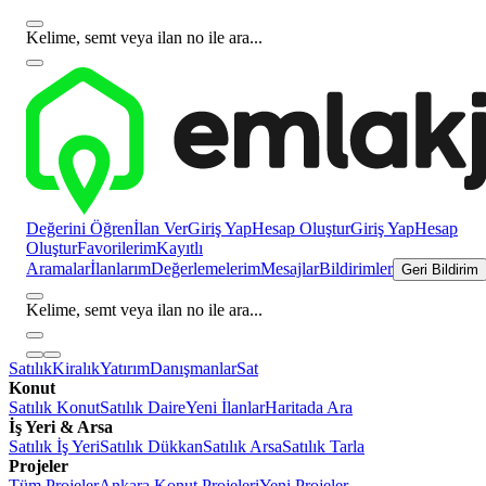
Kelime, semt veya ilan no ile ara...
Değerini Öğren
İlan Ver
Giriş Yap
Hesap Oluştur
Giriş Yap
Hesap
Oluştur
Favorilerim
Kayıtlı
Aramalar
İlanlarım
Değerlemelerim
Mesajlar
Bildirimler
Geri Bildirim
Kelime, semt veya ilan no ile ara...
Satılık
Kiralık
Yatırım
Danışmanlar
Sat
Konut
Satılık Konut
Satılık Daire
Yeni İlanlar
Haritada Ara
İş Yeri & Arsa
Satılık İş Yeri
Satılık Dükkan
Satılık Arsa
Satılık Tarla
Projeler
Tüm Projeler
Ankara Konut Projeleri
Yeni Projeler