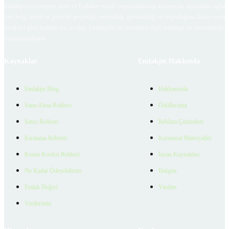
Emlakjet.com internet sitesi ve Emlakjet mobil uygulamalarında kullanıcılar tarafından sağlana
ilan, bilgi, içerik ve görselin gerçekliği, orijinalliği, güvenilirliği ve doğruluğuna ilişkin soru
içerikleri giren kullanıcıya ait olup, Emlakjet'in bu hususlarla ilgili herhangi bir sorumluluğu
bulunmamaktadır.
Kaynaklar
Emlakjet Hakkında
Emlakjet Blog
Hakkımızda
Satın Alma Rehberi
Ödüllerimiz
Satıcı Rehberi
Reklam Çözümleri
Kiralama Rehberi
Kurumsal Materyaller
Konut Kredisi Rehberi
İnsan Kaynakları
Ne Kadar Ödeyebilirim
İletişim
Emlak Değeri
Yardım
Verilerimiz