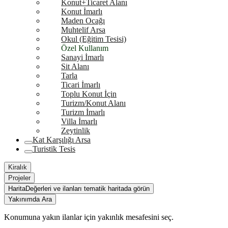
Konut+Ticaret Alanı
Konut İmarlı
Maden Ocağı
Muhtelif Arsa
Okul (Eğitim Tesisi)
Özel Kullanım
Sanayi İmarlı
Sit Alanı
Tarla
Ticari İmarlı
Toplu Konut İçin
Turizm/Konut Alanı
Turizm İmarlı
Villa İmarlı
Zeytinlik
Kat Karşılığı Arsa
Turistik Tesis
Kiralık
Projeler
Harita
Değerleri ve ilanları tematik haritada görün
Yakınımda Ara
Konumuna yakın ilanlar için yakınlık mesafesini seç.