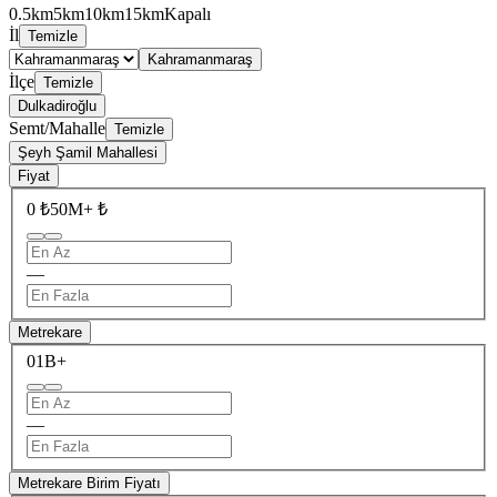
0.5km
5km
10km
15km
Kapalı
İl
Temizle
Kahramanmaraş
İlçe
Temizle
Dulkadiroğlu
Semt/Mahalle
Temizle
Şeyh Şamil Mahallesi
Fiyat
0 ₺
50M+ ₺
—
Metrekare
0
1B+
—
Metrekare Birim Fiyatı