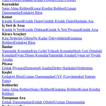
Kaynaklar
Satın Alma Rehberi
Konut Kredisi Rehberi
Uzman
Danışmanlar
Emlakjet Blog
Konut
Kiralık Konut
Kiralık Daire
Günlük Kiralık Daire
Haritada Ara
İş Yeri & Arsa
Kiralık İş Yeri
Kiralık Dükkan
Kiralık İş Yeri Piyasası
Kiralık Arsa
Kiracı Araçları
Kira Değerini Öğren
Ne Kadar Ödeyebilirim
Kiralama
Rehberi
Emlakjet Blog
İlanlar
Yatırımlık Konutlar
Kira Geliri Yüksek Konutlar
Hızlı Geri Dönüşlü
Konutlar
Fiyatı Düşen Konutlar
Yatırımlık Arsalar
Uygun m² Fiyatlı
Arsalar
Piyasa
Emlak Piyasası
Demografi Analizi
Değer Haritaları
Verilerimiz
Keşfet
Emlakjet Blog
Uzman Danışmanlar
GYF (Gayrimenkul Yatırım
Fonu)
Rehberler
Satın Alma Rehberi
Satıcı Rehberi
Kiralama Rehberi
Konut Kredisi
Rehberi
Danışman Ara
Emlak Danışmanları
Emlak Ofisleri
Uzman Danışmanlar