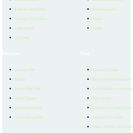
Konut Kredisi Rehberi
İnsan Kaynakları
Ne Kadar Ödeyebilirim
İletişim
Emlak Değeri
Yardım
Verilerimiz
Hizmetler
Yasal
Danışman Bul
Kullanım Koşulları
Projeler
Bireysel Üyelik Sözleşmesi
Ücretsiz İlan Verin
Çerez Politikası ve Aydınlat
Üyelik Paketleri
Çerez Ayarları
EmlakZeka Asistan
Kullanıcı Veri Gizliliği Bildi
Uzman Danışmanlar
Ziyaretçi Veri Gizliliği
Müşteri Yetkilisi Veri Gizlili