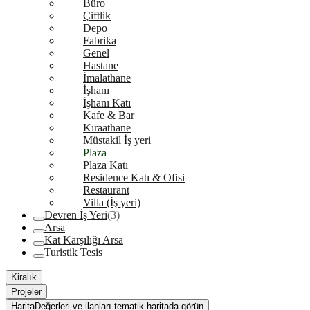
Büro
Çiftlik
Depo
Fabrika
Genel
Hastane
İmalathane
İşhanı
İşhanı Katı
Kafe & Bar
Kıraathane
Müstakil İş yeri
Plaza
Plaza Katı
Residence Katı & Ofisi
Restaurant
Villa (İş yeri)
Devren İş Yeri
(3)
Arsa
Kat Karşılığı Arsa
Turistik Tesis
Kiralık
Projeler
Harita
Değerleri ve ilanları tematik haritada görün