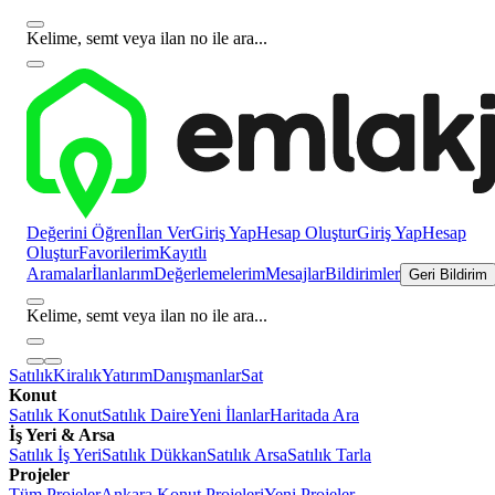
Kelime, semt veya ilan no ile ara...
Değerini Öğren
İlan Ver
Giriş Yap
Hesap Oluştur
Giriş Yap
Hesap
Oluştur
Favorilerim
Kayıtlı
Aramalar
İlanlarım
Değerlemelerim
Mesajlar
Bildirimler
Geri Bildirim
Kelime, semt veya ilan no ile ara...
Satılık
Kiralık
Yatırım
Danışmanlar
Sat
Konut
Satılık Konut
Satılık Daire
Yeni İlanlar
Haritada Ara
İş Yeri & Arsa
Satılık İş Yeri
Satılık Dükkan
Satılık Arsa
Satılık Tarla
Projeler
Tüm Projeler
Ankara Konut Projeleri
Yeni Projeler