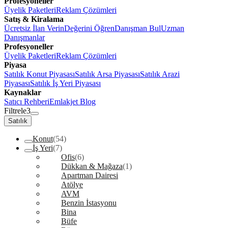
Profesyoneller
Üyelik Paketleri
Reklam Çözümleri
Satış & Kiralama
Ücretsiz İlan Verin
Değerini Öğren
Danışman Bul
Uzman
Danışmanlar
Profesyoneller
Üyelik Paketleri
Reklam Çözümleri
Piyasa
Satılık Konut Piyasası
Satılık Arsa Piyasası
Satılık Arazi
Piyasası
Satılık İş Yeri Piyasası
Kaynaklar
Satıcı Rehberi
Emlakjet Blog
Filtrele
3
Satılık
Konut
(54)
İş Yeri
(7)
Ofis
(6)
Dükkan & Mağaza
(1)
Apartman Dairesi
Atölye
AVM
Benzin İstasyonu
Bina
Büfe