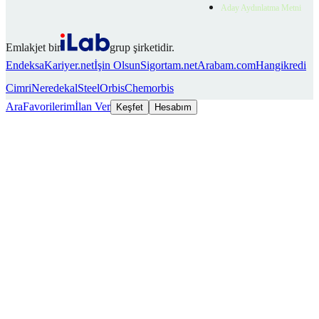
Aday Aydınlatma Metni
Emlakjet bir
grup şirketidir.
Endeksa
Kariyer.net
İşin Olsun
Sigortam.net
Arabam.com
Hangikredi
Cimri
Neredekal
SteelOrbis
Chemorbis
Ara
Favorilerim
İlan Ver
Keşfet
Hesabım