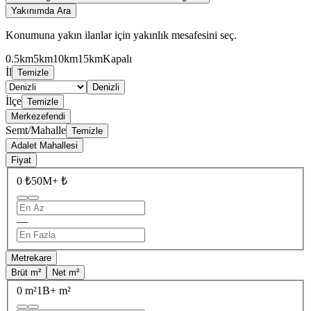
Yakınımda Ara
Konumuna yakın ilanlar için yakınlık mesafesini seç.
0.5km
5km
10km
15km
Kapalı
İl
Temizle
Denizli
İlçe
Temizle
Merkezefendi
Semt/Mahalle
Temizle
Adalet Mahallesi
Fiyat
0 ₺
50M+ ₺
—
Metrekare
Brüt m²
Net m²
0 m²
1B+ m²