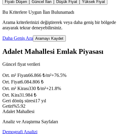
Fiyatı Düşen
Güncel İlan
Düşük Fiyat
Yüksek Fiyat
Bu Kriterlere Uygun İlan Bulunamadı
Arama kriterlerinizi değiştirerek veya daha geniş bir bölgede
arayarak tekrar deneyebilirsiniz.
Daha Geniş Ara
Aramayı Kaydet
Adalet Mahallesi Emlak Piyasası
Güncel fiyat verileri
Ort. m² Fiyatı
66.866 ₺/m²
+
76.5
%
Ort. Fiyat
6.084.806 ₺
Ort. m² Kirası
330 ₺/m²
+
21.8
%
Ort. Kira
31.984 ₺
Geri dönüş süresi
17 yıl
Getiri
%5.92
Adalet Mahallesi
Analiz ve Araştırma Sayfaları
Demografi Analizi