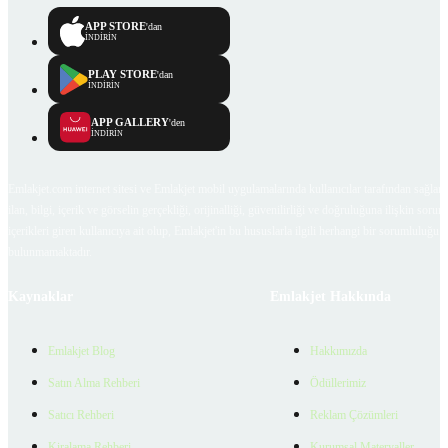
APP STORE
'dan
İNDİRİN
PLAY STORE
'dan
İNDİRİN
APP GALLERY
'den
İNDİRİN
Emlakjet.com internet sitesi ve Emlakjet mobil uygulamalarında kullanıcılar tarafından sağlana
ilan, bilgi, içerik ve görselin gerçekliği, orijinalliği, güvenilirliği ve doğruluğuna ilişkin soru
içerikleri giren kullanıcıya ait olup, Emlakjet'in bu hususlarla ilgili herhangi bir sorumluluğu
bulunmamaktadır.
Kaynaklar
Emlakjet Hakkında
Emlakjet Blog
Hakkımızda
Satın Alma Rehberi
Ödüllerimiz
Satıcı Rehberi
Reklam Çözümleri
Kiralama Rehberi
Kurumsal Materyaller