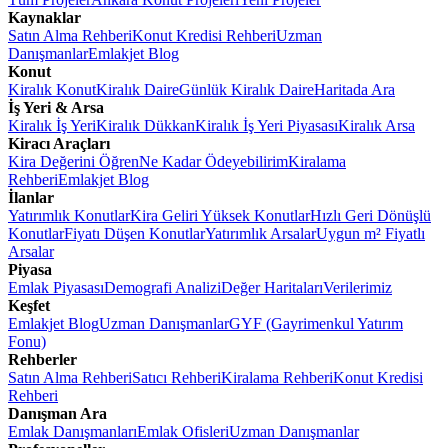
Kaynaklar
Satın Alma Rehberi
Konut Kredisi Rehberi
Uzman
Danışmanlar
Emlakjet Blog
Konut
Kiralık Konut
Kiralık Daire
Günlük Kiralık Daire
Haritada Ara
İş Yeri & Arsa
Kiralık İş Yeri
Kiralık Dükkan
Kiralık İş Yeri Piyasası
Kiralık Arsa
Kiracı Araçları
Kira Değerini Öğren
Ne Kadar Ödeyebilirim
Kiralama
Rehberi
Emlakjet Blog
İlanlar
Yatırımlık Konutlar
Kira Geliri Yüksek Konutlar
Hızlı Geri Dönüşlü
Konutlar
Fiyatı Düşen Konutlar
Yatırımlık Arsalar
Uygun m² Fiyatlı
Arsalar
Piyasa
Emlak Piyasası
Demografi Analizi
Değer Haritaları
Verilerimiz
Keşfet
Emlakjet Blog
Uzman Danışmanlar
GYF (Gayrimenkul Yatırım
Fonu)
Rehberler
Satın Alma Rehberi
Satıcı Rehberi
Kiralama Rehberi
Konut Kredisi
Rehberi
Danışman Ara
Emlak Danışmanları
Emlak Ofisleri
Uzman Danışmanlar