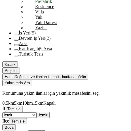
Prefabrik
Residence
Villa
Yalı
Yalı Dairesi
Yazlık
İş Yeri
(5)
Devren İş Yeri
(2)
Arsa
Kat Karşılığı Arsa
Turistik Tesis
Kiralık
Projeler
Harita
Değerleri ve ilanları tematik haritada görün
Yakınımda Ara
Konumuna yakın ilanlar için yakınlık mesafesini seç.
0.5km
5km
10km
15km
Kapalı
İl
Temizle
İzmir
İlçe
Temizle
Buca