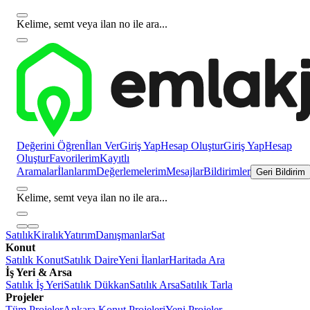
Kelime, semt veya ilan no ile ara...
Değerini Öğren
İlan Ver
Giriş Yap
Hesap Oluştur
Giriş Yap
Hesap
Oluştur
Favorilerim
Kayıtlı
Aramalar
İlanlarım
Değerlemelerim
Mesajlar
Bildirimler
Geri Bildirim
Kelime, semt veya ilan no ile ara...
Satılık
Kiralık
Yatırım
Danışmanlar
Sat
Konut
Satılık Konut
Satılık Daire
Yeni İlanlar
Haritada Ara
İş Yeri & Arsa
Satılık İş Yeri
Satılık Dükkan
Satılık Arsa
Satılık Tarla
Projeler
Tüm Projeler
Ankara Konut Projeleri
Yeni Projeler