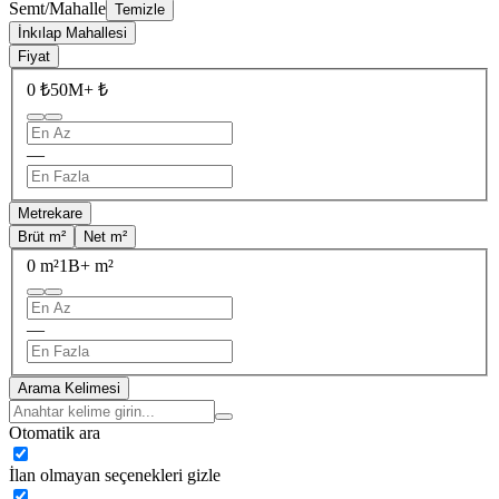
Semt/Mahalle
Temizle
İnkılap Mahallesi
Fiyat
0 ₺
50M+ ₺
—
Metrekare
Brüt m²
Net m²
0 m²
1B+ m²
—
Arama Kelimesi
Otomatik ara
İlan olmayan seçenekleri gizle