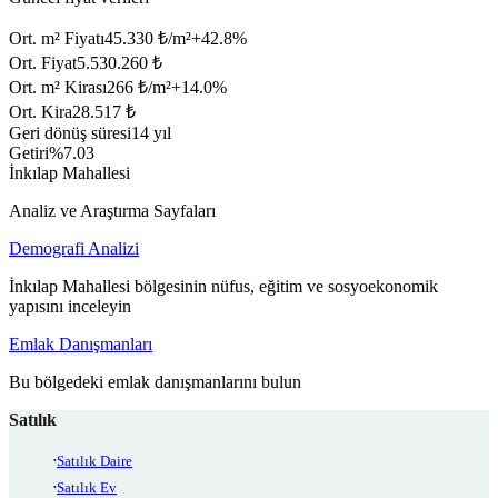
Ort. m² Fiyatı
45.330 ₺/m²
+
42.8
%
Ort. Fiyat
5.530.260 ₺
Ort. m² Kirası
266 ₺/m²
+
14.0
%
Ort. Kira
28.517 ₺
Geri dönüş süresi
14 yıl
Getiri
%7.03
İnkılap Mahallesi
Analiz ve Araştırma Sayfaları
Demografi Analizi
İnkılap Mahallesi bölgesinin nüfus, eğitim ve sosyoekonomik
yapısını inceleyin
Emlak Danışmanları
Bu bölgedeki emlak danışmanlarını bulun
Satılık
Satılık Daire
Satılık Ev