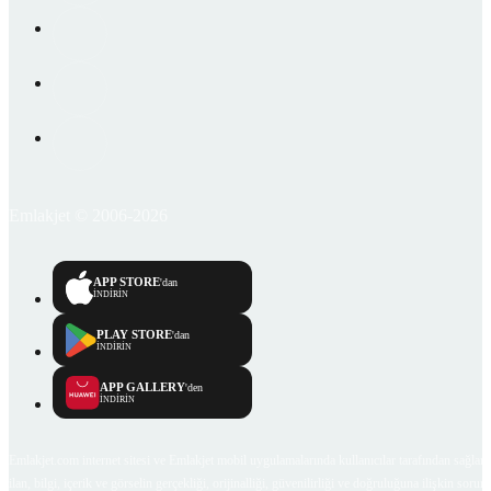
Emlakjet © 2006-2026
APP STORE
'dan
İNDİRİN
PLAY STORE
'dan
İNDİRİN
APP GALLERY
'den
İNDİRİN
Emlakjet.com internet sitesi ve Emlakjet mobil uygulamalarında kullanıcılar tarafından sağlana
ilan, bilgi, içerik ve görselin gerçekliği, orijinalliği, güvenilirliği ve doğruluğuna ilişkin soru