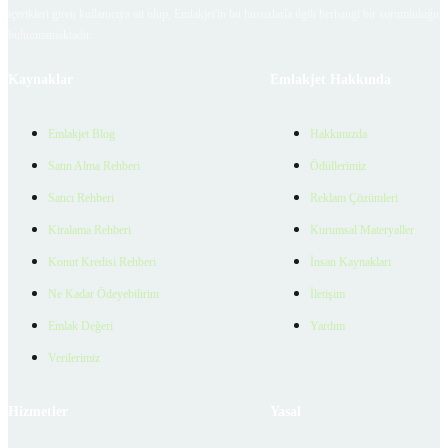
içerikleri giren kullanıcıya ait olup, Emlakjet'in bu hususlarla ilgili herhangi bir sorumluluğu
bulunmamaktadır.
Kaynaklar
Emlakjet Hakkında
Emlakjet Blog
Hakkımızda
Satın Alma Rehberi
Ödüllerimiz
Satıcı Rehberi
Reklam Çözümleri
Kiralama Rehberi
Kurumsal Materyaller
Konut Kredisi Rehberi
İnsan Kaynakları
Ne Kadar Ödeyebilirim
İletişim
Emlak Değeri
Yardım
Verilerimiz
Hizmetler
Yasal