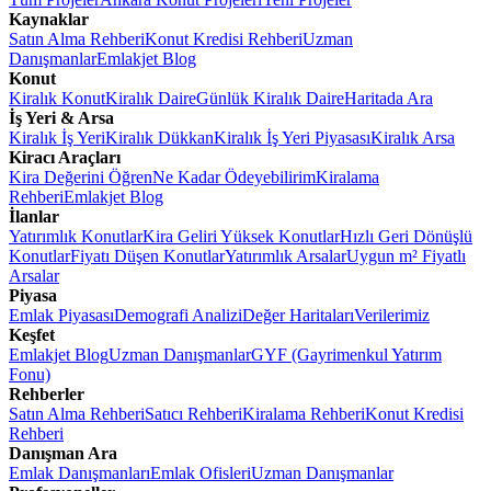
Kaynaklar
Satın Alma Rehberi
Konut Kredisi Rehberi
Uzman
Danışmanlar
Emlakjet Blog
Konut
Kiralık Konut
Kiralık Daire
Günlük Kiralık Daire
Haritada Ara
İş Yeri & Arsa
Kiralık İş Yeri
Kiralık Dükkan
Kiralık İş Yeri Piyasası
Kiralık Arsa
Kiracı Araçları
Kira Değerini Öğren
Ne Kadar Ödeyebilirim
Kiralama
Rehberi
Emlakjet Blog
İlanlar
Yatırımlık Konutlar
Kira Geliri Yüksek Konutlar
Hızlı Geri Dönüşlü
Konutlar
Fiyatı Düşen Konutlar
Yatırımlık Arsalar
Uygun m² Fiyatlı
Arsalar
Piyasa
Emlak Piyasası
Demografi Analizi
Değer Haritaları
Verilerimiz
Keşfet
Emlakjet Blog
Uzman Danışmanlar
GYF (Gayrimenkul Yatırım
Fonu)
Rehberler
Satın Alma Rehberi
Satıcı Rehberi
Kiralama Rehberi
Konut Kredisi
Rehberi
Danışman Ara
Emlak Danışmanları
Emlak Ofisleri
Uzman Danışmanlar