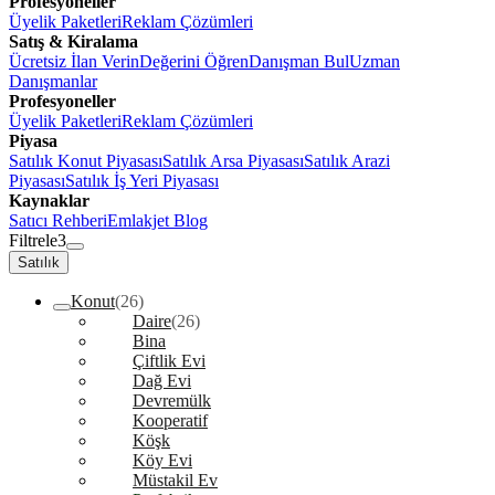
Profesyoneller
Üyelik Paketleri
Reklam Çözümleri
Satış & Kiralama
Ücretsiz İlan Verin
Değerini Öğren
Danışman Bul
Uzman
Danışmanlar
Profesyoneller
Üyelik Paketleri
Reklam Çözümleri
Piyasa
Satılık Konut Piyasası
Satılık Arsa Piyasası
Satılık Arazi
Piyasası
Satılık İş Yeri Piyasası
Kaynaklar
Satıcı Rehberi
Emlakjet Blog
Filtrele
3
Satılık
Konut
(26)
Daire
(26)
Bina
Çiftlik Evi
Dağ Evi
Devremülk
Kooperatif
Köşk
Köy Evi
Müstakil Ev