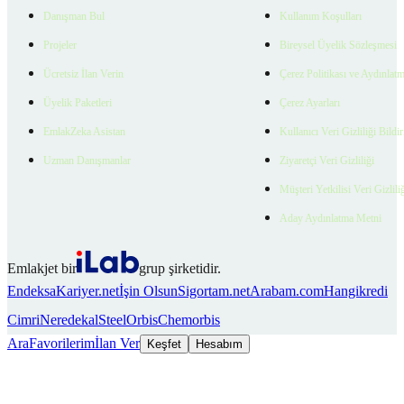
Danışman Bul
Kullanım Koşulları
Projeler
Bireysel Üyelik Sözleşmesi
Ücretsiz İlan Verin
Çerez Politikası ve Aydınlat
Üyelik Paketleri
Çerez Ayarları
EmlakZeka Asistan
Kullanıcı Veri Gizliliği Bildi
Uzman Danışmanlar
Ziyaretçi Veri Gizliliği
Müşteri Yetkilisi Veri Gizlili
Aday Aydınlatma Metni
Emlakjet bir
grup şirketidir.
Endeksa
Kariyer.net
İşin Olsun
Sigortam.net
Arabam.com
Hangikredi
Cimri
Neredekal
SteelOrbis
Chemorbis
Ara
Favorilerim
İlan Ver
Keşfet
Hesabım