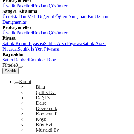
Profesyoneller
Üyelik Paketleri
Reklam Çözümleri
Satış & Kiralama
Ücretsiz İlan Verin
Değerini Öğren
Danışman Bul
Uzman
Danışmanlar
Profesyoneller
Üyelik Paketleri
Reklam Çözümleri
Piyasa
Satılık Konut Piyasası
Satılık Arsa Piyasası
Satılık Arazi
Piyasası
Satılık İş Yeri Piyasası
Kaynaklar
Satıcı Rehberi
Emlakjet Blog
Filtrele
3
Satılık
Konut
Bina
Çiftlik Evi
Dağ Evi
Daire
Devremülk
Kooperatif
Köşk
Köy Evi
Müstakil Ev