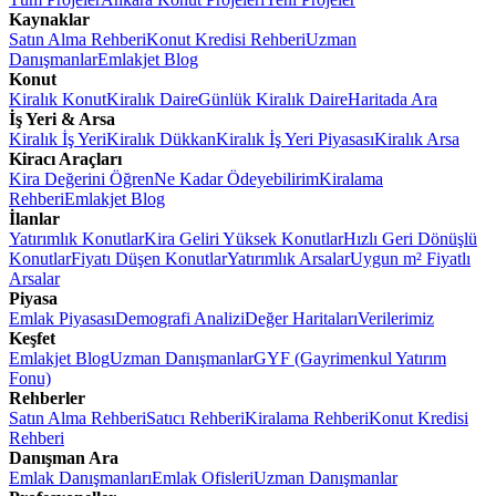
Kaynaklar
Satın Alma Rehberi
Konut Kredisi Rehberi
Uzman
Danışmanlar
Emlakjet Blog
Konut
Kiralık Konut
Kiralık Daire
Günlük Kiralık Daire
Haritada Ara
İş Yeri & Arsa
Kiralık İş Yeri
Kiralık Dükkan
Kiralık İş Yeri Piyasası
Kiralık Arsa
Kiracı Araçları
Kira Değerini Öğren
Ne Kadar Ödeyebilirim
Kiralama
Rehberi
Emlakjet Blog
İlanlar
Yatırımlık Konutlar
Kira Geliri Yüksek Konutlar
Hızlı Geri Dönüşlü
Konutlar
Fiyatı Düşen Konutlar
Yatırımlık Arsalar
Uygun m² Fiyatlı
Arsalar
Piyasa
Emlak Piyasası
Demografi Analizi
Değer Haritaları
Verilerimiz
Keşfet
Emlakjet Blog
Uzman Danışmanlar
GYF (Gayrimenkul Yatırım
Fonu)
Rehberler
Satın Alma Rehberi
Satıcı Rehberi
Kiralama Rehberi
Konut Kredisi
Rehberi
Danışman Ara
Emlak Danışmanları
Emlak Ofisleri
Uzman Danışmanlar