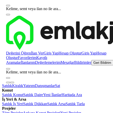
Kelime, semt veya ilan no ile ara...
Değerini Öğren
İlan Ver
Giriş Yap
Hesap Oluştur
Giriş Yap
Hesap
Oluştur
Favorilerim
Kayıtlı
Aramalar
İlanlarım
Değerlemelerim
Mesajlar
Bildirimler
Geri Bildirim
Kelime, semt veya ilan no ile ara...
Satılık
Kiralık
Yatırım
Danışmanlar
Sat
Konut
Satılık Konut
Satılık Daire
Yeni İlanlar
Haritada Ara
İş Yeri & Arsa
Satılık İş Yeri
Satılık Dükkan
Satılık Arsa
Satılık Tarla
Projeler
Tüm Projeler
Ankara Konut Projeleri
Yeni Projeler