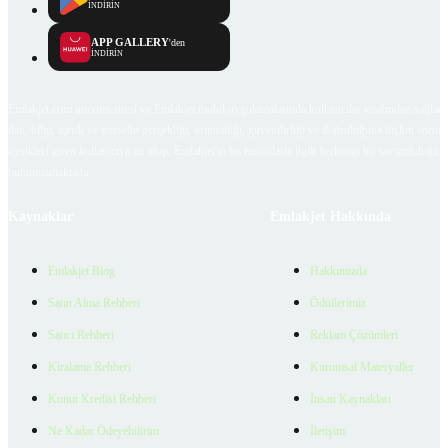
İNDİRİN
APP GALLERY
'den
İNDİRİN
Emlakjet.com internet sitesi ve Emlakjet mobil uygulamalarında kullanıcılar tarafından sağlana
ilan, bilgi, içerik ve görselin gerçekliği, orijinalliği, güvenilirliği ve doğruluğuna ilişkin soru
içerikleri giren kullanıcıya ait olup, Emlakjet'in bu hususlarla ilgili herhangi bir sorumluluğu
bulunmamaktadır.
Kaynaklar
Emlakjet Hakkında
Emlakjet Blog
Hakkımızda
Satın Alma Rehberi
Ödüllerimiz
Satıcı Rehberi
Reklam Çözümleri
Kiralama Rehberi
Kurumsal Materyaller
Konut Kredisi Rehberi
İnsan Kaynakları
Ne Kadar Ödeyebilirim
İletişim