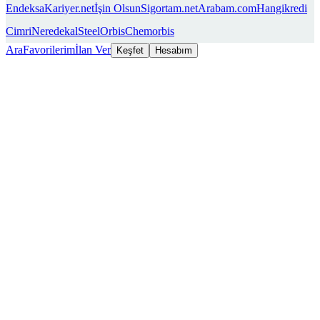
Endeksa
Kariyer.net
İşin Olsun
Sigortam.net
Arabam.com
Hangikredi
Cimri
Neredekal
SteelOrbis
Chemorbis
Ara
Favorilerim
İlan Ver
Keşfet
Hesabım