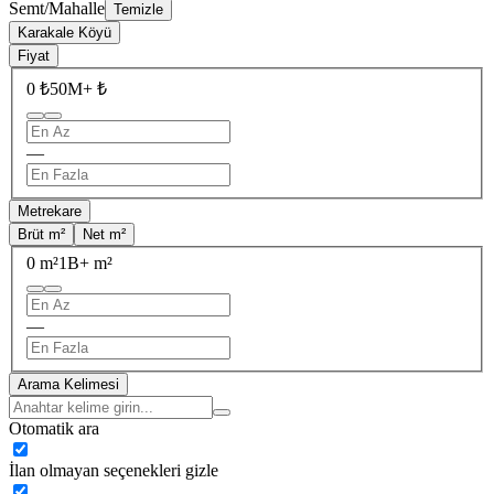
Semt/Mahalle
Temizle
Karakale Köyü
Fiyat
0 ₺
50M+ ₺
—
Metrekare
Brüt m²
Net m²
0 m²
1B+ m²
—
Arama Kelimesi
Otomatik ara
İlan olmayan seçenekleri gizle