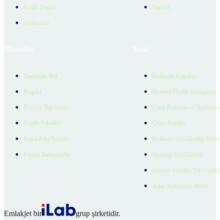
Emlak Değeri
Yardım
Verilerimiz
Hizmetler
Yasal
Danışman Bul
Kullanım Koşulları
Projeler
Bireysel Üyelik Sözleşmesi
Ücretsiz İlan Verin
Çerez Politikası ve Aydınlat
Üyelik Paketleri
Çerez Ayarları
EmlakZeka Asistan
Kullanıcı Veri Gizliliği Bildi
Uzman Danışmanlar
Ziyaretçi Veri Gizliliği
Müşteri Yetkilisi Veri Gizlili
Aday Aydınlatma Metni
Emlakjet bir
grup şirketidir.