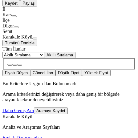
Kaydet
Paylaş
İl
Kars
İlçe
Digor
Semt
Karakale Köyü
Tümünü Temizle
Tüm İlanlar
Akıllı Sıralama
Fiyatı Düşen
Güncel İlan
Düşük Fiyat
Yüksek Fiyat
Bu Kriterlere Uygun İlan Bulunamadı
Arama kriterlerinizi değiştirerek veya daha geniş bir bölgede
arayarak tekrar deneyebilirsiniz.
Daha Geniş Ara
Aramayı Kaydet
Karakale Köyü
Analiz ve Araştırma Sayfaları
Emlak Danışmanları