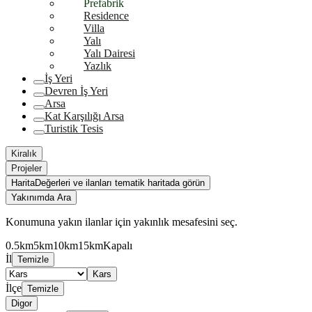
Prefabrik
Residence
Villa
Yalı
Yalı Dairesi
Yazlık
İş Yeri
Devren İş Yeri
Arsa
Kat Karşılığı Arsa
Turistik Tesis
Kiralık
Projeler
Harita
Değerleri ve ilanları tematik haritada görün
Yakınımda Ara
Konumuna yakın ilanlar için yakınlık mesafesini seç.
0.5km
5km
10km
15km
Kapalı
İl
Temizle
Kars
İlçe
Temizle
Digor