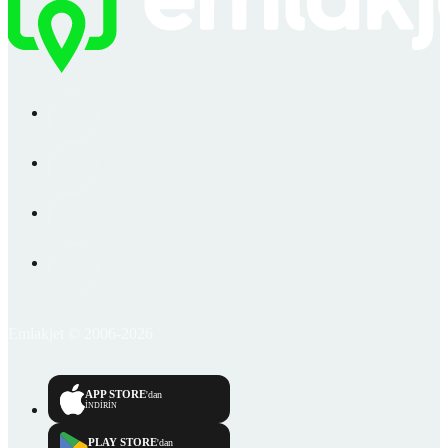
Emlakjet © 2006-2026
APP STORE
'dan
İNDİRİN
PLAY STORE
'dan