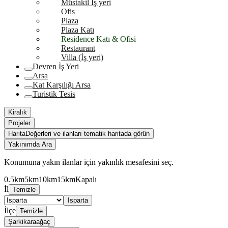
Müstakil İş yeri
Ofis
Plaza
Plaza Katı
Residence Katı & Ofisi
Restaurant
Villa (İş yeri)
Devren İş Yeri
Arsa
Kat Karşılığı Arsa
Turistik Tesis
Kiralık
Projeler
Harita
Değerleri ve ilanları tematik haritada görün
Yakınımda Ara
Konumuna yakın ilanlar için yakınlık mesafesini seç.
0.5km
5km
10km
15km
Kapalı
İl
Temizle
Isparta
İlçe
Temizle
Şarkikaraağaç