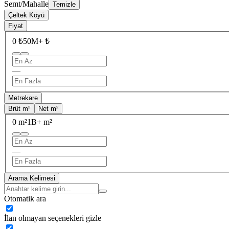
Semt/Mahalle
Temizle
Çeltek Köyü
Fiyat
0 ₺
50M+ ₺
—
Metrekare
Brüt m²
Net m²
0 m²
1B+ m²
—
Arama Kelimesi
Otomatik ara
İlan olmayan seçenekleri gizle