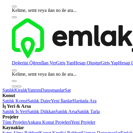
Kelime, semt veya ilan no ile ara...
Değerini Öğren
İlan Ver
Giriş Yap
Hesap Oluştur
Giriş Yap
Hesap O
Kelime, semt veya ilan no ile ara...
Satılık
Kiralık
Yatırım
Danışmanlar
Sat
Konut
Satılık Konut
Satılık Daire
Yeni İlanlar
Haritada Ara
İş Yeri & Arsa
Satılık İş Yeri
Satılık Dükkan
Satılık Arsa
Satılık Tarla
Projeler
Tüm Projeler
Ankara Konut Projeleri
Yeni Projeler
Kaynaklar
Satın Alma Rehberi
Konut Kredisi Rehberi
Uzman Danışmanlar
Emlakj