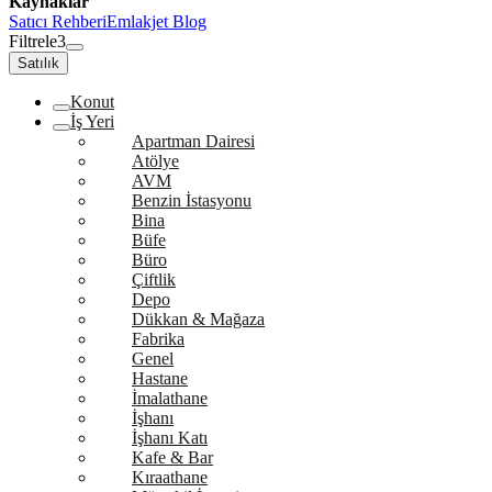
Kaynaklar
Satıcı Rehberi
Emlakjet Blog
Filtrele
3
Satılık
Konut
İş Yeri
Apartman Dairesi
Atölye
AVM
Benzin İstasyonu
Bina
Büfe
Büro
Çiftlik
Depo
Dükkan & Mağaza
Fabrika
Genel
Hastane
İmalathane
İşhanı
İşhanı Katı
Kafe & Bar
Kıraathane