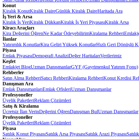
Konut
Kiralık Konut
Kiralık Daire
Günlük Kiralık Daire
Haritada Ara
İş Yeri & Arsa
Kiralık İş Yeri
Kiralık Dükkan
Kiralık İş Yeri Piyasası
Kiralık Arsa
Kiracı Araçları
Kira Değerini Öğren
Ne Kadar Ödeyebilirim
Kiralama Rehberi
Emlakj
İlanlar
Yatırımlık Konutlar
Kira Geliri Yüksek Konutlar
Hızlı Geri Dönüşlü K
Piyasa
Emlak Piyasası
Demografi Analizi
Değer Haritaları
Verilerimiz
Keşfet
Emlakjet Blog
Uzman Danışmanlar
GYF (Gayrimenkul Yatırım Fonu)
Rehberler
Satın Alma Rehberi
Satıcı Rehberi
Kiralama Rehberi
Konut Kredisi Re
Danışman Ara
Emlak Danışmanları
Emlak Ofisleri
Uzman Danışmanlar
Profesyoneller
Üyelik Paketleri
Reklam Çözümleri
Satış & Kiralama
Ücretsiz İlan Verin
Değerini Öğren
Danışman Bul
Uzman Danışmanlar
Profesyoneller
Üyelik Paketleri
Reklam Çözümleri
Piyasa
Satılık Konut Piyasası
Satılık Arsa Piyasası
Satılık Arazi Piyasası
Satılı