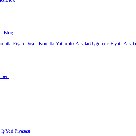
et Blog
onutlar
Fiyatı Düşen Konutlar
Yatırımlık Arsalar
Uygun m² Fiyatlı Arsala
hberi
k İş Yeri Piyasası