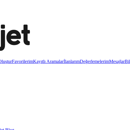
luştur
Favorilerim
Kayıtlı Aramalar
İlanlarım
Değerlemelerim
Mesajlar
Bi
et Blog