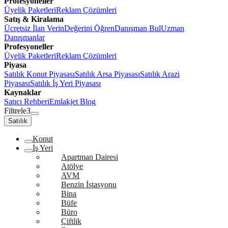
Profesyoneller
Üyelik Paketleri
Reklam Çözümleri
Satış & Kiralama
Ücretsiz İlan Verin
Değerini Öğren
Danışman Bul
Uzman
Danışmanlar
Profesyoneller
Üyelik Paketleri
Reklam Çözümleri
Piyasa
Satılık Konut Piyasası
Satılık Arsa Piyasası
Satılık Arazi
Piyasası
Satılık İş Yeri Piyasası
Kaynaklar
Satıcı Rehberi
Emlakjet Blog
Filtrele
3
Satılık
Konut
İş Yeri
Apartman Dairesi
Atölye
AVM
Benzin İstasyonu
Bina
Büfe
Büro
Çiftlik