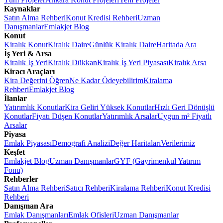
Kaynaklar
Satın Alma Rehberi
Konut Kredisi Rehberi
Uzman
Danışmanlar
Emlakjet Blog
Konut
Kiralık Konut
Kiralık Daire
Günlük Kiralık Daire
Haritada Ara
İş Yeri & Arsa
Kiralık İş Yeri
Kiralık Dükkan
Kiralık İş Yeri Piyasası
Kiralık Arsa
Kiracı Araçları
Kira Değerini Öğren
Ne Kadar Ödeyebilirim
Kiralama
Rehberi
Emlakjet Blog
İlanlar
Yatırımlık Konutlar
Kira Geliri Yüksek Konutlar
Hızlı Geri Dönüşlü
Konutlar
Fiyatı Düşen Konutlar
Yatırımlık Arsalar
Uygun m² Fiyatlı
Arsalar
Piyasa
Emlak Piyasası
Demografi Analizi
Değer Haritaları
Verilerimiz
Keşfet
Emlakjet Blog
Uzman Danışmanlar
GYF (Gayrimenkul Yatırım
Fonu)
Rehberler
Satın Alma Rehberi
Satıcı Rehberi
Kiralama Rehberi
Konut Kredisi
Rehberi
Danışman Ara
Emlak Danışmanları
Emlak Ofisleri
Uzman Danışmanlar