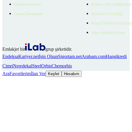
EmlakZeka Asistan
Kullanıcı Veri Gizliliği Bildi
Uzman Danışmanlar
Ziyaretçi Veri Gizliliği
Müşteri Yetkilisi Veri Gizlili
Aday Aydınlatma Metni
Emlakjet bir
grup şirketidir.
Endeksa
Kariyer.net
İşin Olsun
Sigortam.net
Arabam.com
Hangikredi
Cimri
Neredekal
SteelOrbis
Chemorbis
Ara
Favorilerim
İlan Ver
Keşfet
Hesabım