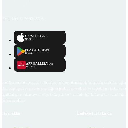
Emlakjet © 2006-2026
APP STORE
'dan
İNDİRİN
PLAY STORE
'dan
İNDİRİN
APP GALLERY
'den
İNDİRİN
Emlakjet.com internet sitesi ve Emlakjet mobil uygulamalarında kullanıcılar tarafından sağlana
ilan, bilgi, içerik ve görselin gerçekliği, orijinalliği, güvenilirliği ve doğruluğuna ilişkin soru
içerikleri giren kullanıcıya ait olup, Emlakjet'in bu hususlarla ilgili herhangi bir sorumluluğu
bulunmamaktadır.
Kaynaklar
Emlakjet Hakkında