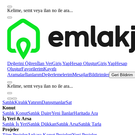
Kelime, semt veya ilan no ile ara...
Değerini Öğren
İlan Ver
Giriş Yap
Hesap Oluştur
Giriş Yap
Hesap
Oluştur
Favorilerim
Kayıtlı
Aramalar
İlanlarım
Değerlemelerim
Mesajlar
Bildirimler
Geri Bildirim
Kelime, semt veya ilan no ile ara...
Satılık
Kiralık
Yatırım
Danışmanlar
Sat
Konut
Satılık Konut
Satılık Daire
Yeni İlanlar
Haritada Ara
İş Yeri & Arsa
Satılık İş Yeri
Satılık Dükkan
Satılık Arsa
Satılık Tarla
Projeler
Tüm Projeler
Ankara Konut Projeleri
Yeni Projeler