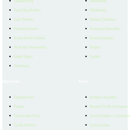
Emlakjet Blog
Hakkımızda
Satın Alma Rehberi
Ödüllerimiz
Satıcı Rehberi
Reklam Çözümleri
Kiralama Rehberi
Kurumsal Materyaller
Konut Kredisi Rehberi
İnsan Kaynakları
Ne Kadar Ödeyebilirim
İletişim
Emlak Değeri
Yardım
Verilerimiz
Hizmetler
Yasal
Danışman Bul
Kullanım Koşulları
Projeler
Bireysel Üyelik Sözleşmesi
Ücretsiz İlan Verin
Çerez Politikası ve Aydınlat
Üyelik Paketleri
Çerez Ayarları