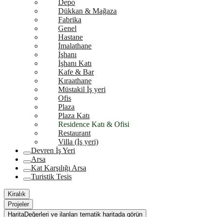
Depo
Dükkan & Mağaza
Fabrika
Genel
Hastane
İmalathane
İşhanı
İşhanı Katı
Kafe & Bar
Kıraathane
Müstakil İş yeri
Ofis
Plaza
Plaza Katı
Residence Katı & Ofisi
Restaurant
Villa (İş yeri)
Devren İş Yeri
Arsa
Kat Karşılığı Arsa
Turistik Tesis
Kiralık
Projeler
Harita
Değerleri ve ilanları tematik haritada görün