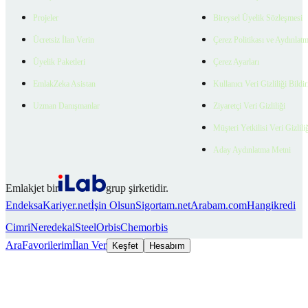
Projeler
Bireysel Üyelik Sözleşmesi
Ücretsiz İlan Verin
Çerez Politikası ve Aydınlat
Üyelik Paketleri
Çerez Ayarları
EmlakZeka Asistan
Kullanıcı Veri Gizliliği Bildi
Uzman Danışmanlar
Ziyaretçi Veri Gizliliği
Müşteri Yetkilisi Veri Gizlili
Aday Aydınlatma Metni
Emlakjet bir
grup şirketidir.
Endeksa
Kariyer.net
İşin Olsun
Sigortam.net
Arabam.com
Hangikredi
Cimri
Neredekal
SteelOrbis
Chemorbis
Ara
Favorilerim
İlan Ver
Keşfet
Hesabım