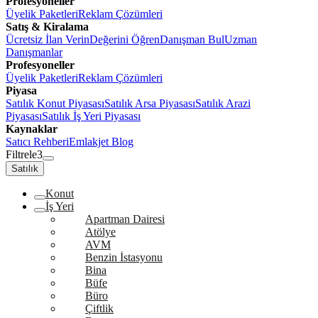
Profesyoneller
Üyelik Paketleri
Reklam Çözümleri
Satış & Kiralama
Ücretsiz İlan Verin
Değerini Öğren
Danışman Bul
Uzman
Danışmanlar
Profesyoneller
Üyelik Paketleri
Reklam Çözümleri
Piyasa
Satılık Konut Piyasası
Satılık Arsa Piyasası
Satılık Arazi
Piyasası
Satılık İş Yeri Piyasası
Kaynaklar
Satıcı Rehberi
Emlakjet Blog
Filtrele
3
Satılık
Konut
İş Yeri
Apartman Dairesi
Atölye
AVM
Benzin İstasyonu
Bina
Büfe
Büro
Çiftlik