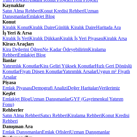
Kaynaklar
Satın Alma Rehberi
Konut Kredisi Rehberi
Uzman
Danışmanlar
Emlakjet Blog
Konut
Kiralık Konut
Kiralık Daire
Günlük Kiralık Daire
Haritada Ara
İş Yeri & Arsa
Kiralık İş Yeri
Kiralık Dükkan
Kiralık İş Yeri Piyasası
Kiralık Arsa
Kiracı Araçları
Kira Değerini Öğren
Ne Kadar Ödeyebilirim
Kiralama
Rehberi
Emlakjet Blog
İlanlar
Yatırımlık Konutlar
Kira Geliri Yüksek Konutlar
Hızlı Geri Dönüşlü
Konutlar
Fiyatı Düşen Konutlar
Yatırımlık Arsalar
Uygun m² Fiyatlı
Arsalar
Piyasa
Emlak Piyasası
Demografi Analizi
Değer Haritaları
Verilerimiz
Keşfet
Emlakjet Blog
Uzman Danışmanlar
GYF (Gayrimenkul Yatırım
Fonu)
Rehberler
Satın Alma Rehberi
Satıcı Rehberi
Kiralama Rehberi
Konut Kredisi
Rehberi
Danışman Ara
Emlak Danışmanları
Emlak Ofisleri
Uzman Danışmanlar