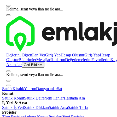
Kelime, semt veya ilan no ile ara...
Değerini Öğren
İlan Ver
Giriş Yap
Hesap Oluştur
Giriş Yap
Hesap
Oluştur
Bildirimler
Mesajlar
İlanlarım
Değerlemelerim
Favorilerim
Kayı
Aramalar
Geri Bildirim
Kelime, semt veya ilan no ile ara...
Satılık
Kiralık
Yatırım
Danışmanlar
Sat
Konut
Satılık Konut
Satılık Daire
Yeni İlanlar
Haritada Ara
İş Yeri & Arsa
Satılık İş Yeri
Satılık Dükkan
Satılık Arsa
Satılık Tarla
Projeler
Tüm Projeler
Ankara Konut Projeleri
Yeni Projeler