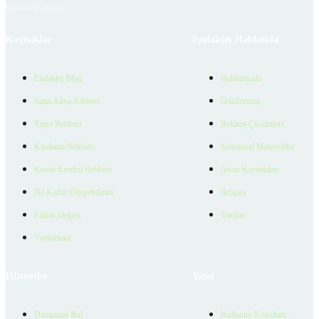
bulunmamaktadır.
Kaynaklar
Emlakjet Hakkında
Emlakjet Blog
Hakkımızda
Satın Alma Rehberi
Ödüllerimiz
Satıcı Rehberi
Reklam Çözümleri
Kiralama Rehberi
Kurumsal Materyaller
Konut Kredisi Rehberi
İnsan Kaynakları
Ne Kadar Ödeyebilirim
İletişim
Emlak Değeri
Yardım
Verilerimiz
Hizmetler
Yasal
Danışman Bul
Kullanım Koşulları