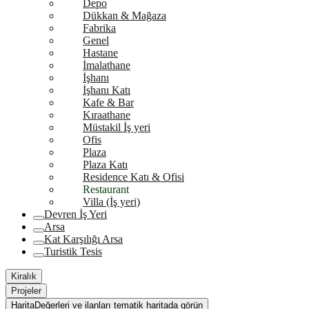
Depo
Dükkan & Mağaza
Fabrika
Genel
Hastane
İmalathane
İşhanı
İşhanı Katı
Kafe & Bar
Kıraathane
Müstakil İş yeri
Ofis
Plaza
Plaza Katı
Residence Katı & Ofisi
Restaurant
Villa (İş yeri)
Devren İş Yeri
Arsa
Kat Karşılığı Arsa
Turistik Tesis
Kiralık
Projeler
Harita
Değerleri ve ilanları tematik haritada görün