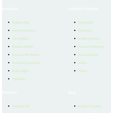
Kaynaklar
Emlakjet Hakkında
Emlakjet Blog
Hakkımızda
Satın Alma Rehberi
Ödüllerimiz
Satıcı Rehberi
Reklam Çözümleri
Kiralama Rehberi
Kurumsal Materyaller
Konut Kredisi Rehberi
İnsan Kaynakları
Ne Kadar Ödeyebilirim
İletişim
Emlak Değeri
Yardım
Verilerimiz
Hizmetler
Yasal
Danışman Bul
Kullanım Koşulları