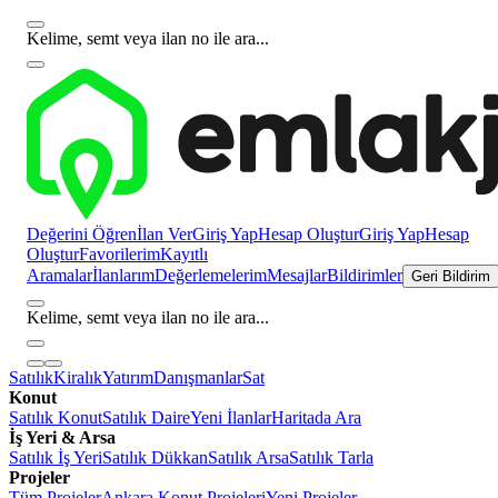
Kelime, semt veya ilan no ile ara...
Değerini Öğren
İlan Ver
Giriş Yap
Hesap Oluştur
Giriş Yap
Hesap
Oluştur
Favorilerim
Kayıtlı
Aramalar
İlanlarım
Değerlemelerim
Mesajlar
Bildirimler
Geri Bildirim
Kelime, semt veya ilan no ile ara...
Satılık
Kiralık
Yatırım
Danışmanlar
Sat
Konut
Satılık Konut
Satılık Daire
Yeni İlanlar
Haritada Ara
İş Yeri & Arsa
Satılık İş Yeri
Satılık Dükkan
Satılık Arsa
Satılık Tarla
Projeler
Tüm Projeler
Ankara Konut Projeleri
Yeni Projeler