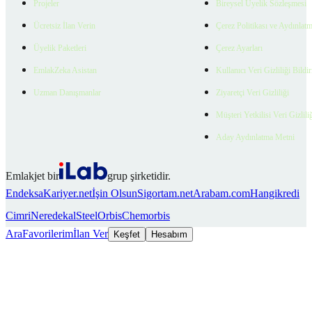
Projeler
Bireysel Üyelik Sözleşmesi
Ücretsiz İlan Verin
Çerez Politikası ve Aydınlat
Üyelik Paketleri
Çerez Ayarları
EmlakZeka Asistan
Kullanıcı Veri Gizliliği Bildi
Uzman Danışmanlar
Ziyaretçi Veri Gizliliği
Müşteri Yetkilisi Veri Gizlili
Aday Aydınlatma Metni
Emlakjet bir
grup şirketidir.
Endeksa
Kariyer.net
İşin Olsun
Sigortam.net
Arabam.com
Hangikredi
Cimri
Neredekal
SteelOrbis
Chemorbis
Ara
Favorilerim
İlan Ver
Keşfet
Hesabım