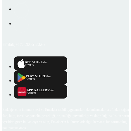
Emlakjet © 2006-2026
APP STORE
'dan
İNDİRİN
PLAY STORE
'dan
İNDİRİN
APP GALLERY
'den
İNDİRİN
Emlakjet.com internet sitesi ve Emlakjet mobil uygulamalarında kullanıcılar tarafından sağlana
ilan, bilgi, içerik ve görselin gerçekliği, orijinalliği, güvenilirliği ve doğruluğuna ilişkin soru
içerikleri giren kullanıcıya ait olup, Emlakjet'in bu hususlarla ilgili herhangi bir sorumluluğu
bulunmamaktadır.