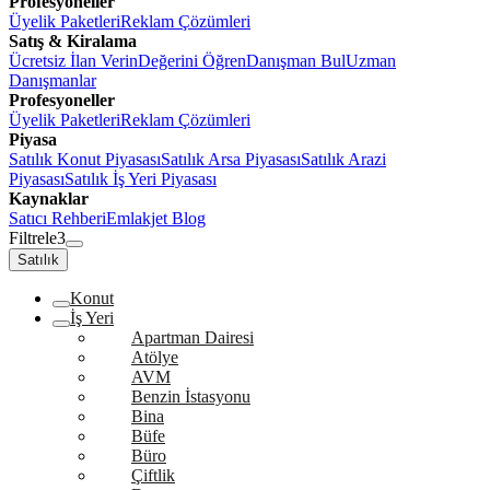
Profesyoneller
Üyelik Paketleri
Reklam Çözümleri
Satış & Kiralama
Ücretsiz İlan Verin
Değerini Öğren
Danışman Bul
Uzman
Danışmanlar
Profesyoneller
Üyelik Paketleri
Reklam Çözümleri
Piyasa
Satılık Konut Piyasası
Satılık Arsa Piyasası
Satılık Arazi
Piyasası
Satılık İş Yeri Piyasası
Kaynaklar
Satıcı Rehberi
Emlakjet Blog
Filtrele
3
Satılık
Konut
İş Yeri
Apartman Dairesi
Atölye
AVM
Benzin İstasyonu
Bina
Büfe
Büro
Çiftlik