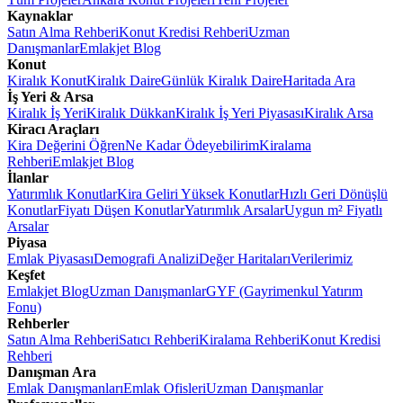
Kaynaklar
Satın Alma Rehberi
Konut Kredisi Rehberi
Uzman
Danışmanlar
Emlakjet Blog
Konut
Kiralık Konut
Kiralık Daire
Günlük Kiralık Daire
Haritada Ara
İş Yeri & Arsa
Kiralık İş Yeri
Kiralık Dükkan
Kiralık İş Yeri Piyasası
Kiralık Arsa
Kiracı Araçları
Kira Değerini Öğren
Ne Kadar Ödeyebilirim
Kiralama
Rehberi
Emlakjet Blog
İlanlar
Yatırımlık Konutlar
Kira Geliri Yüksek Konutlar
Hızlı Geri Dönüşlü
Konutlar
Fiyatı Düşen Konutlar
Yatırımlık Arsalar
Uygun m² Fiyatlı
Arsalar
Piyasa
Emlak Piyasası
Demografi Analizi
Değer Haritaları
Verilerimiz
Keşfet
Emlakjet Blog
Uzman Danışmanlar
GYF (Gayrimenkul Yatırım
Fonu)
Rehberler
Satın Alma Rehberi
Satıcı Rehberi
Kiralama Rehberi
Konut Kredisi
Rehberi
Danışman Ara
Emlak Danışmanları
Emlak Ofisleri
Uzman Danışmanlar