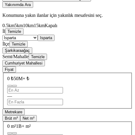
Yakınımda Ara
Konumuna yakın ilanlar için yakınlık mesafesini seç.
0.5km
5km
10km
15km
Kapalı
İl
Temizle
Isparta
İlçe
Temizle
Şarkikaraağaç
Semt/Mahalle
Temizle
Cumhuriyet Mahallesi
Fiyat
0 ₺
50M+ ₺
—
Metrekare
Brüt m²
Net m²
0 m²
1B+ m²