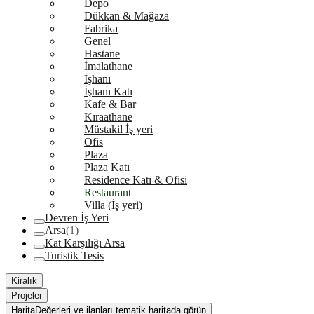
Depo
Dükkan & Mağaza
Fabrika
Genel
Hastane
İmalathane
İşhanı
İşhanı Katı
Kafe & Bar
Kıraathane
Müstakil İş yeri
Ofis
Plaza
Plaza Katı
Residence Katı & Ofisi
Restaurant
Villa (İş yeri)
Devren İş Yeri
Arsa
(1)
Kat Karşılığı Arsa
Turistik Tesis
Kiralık
Projeler
Harita
Değerleri ve ilanları tematik haritada görün