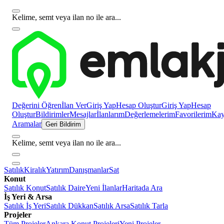
Kelime, semt veya ilan no ile ara...
Değerini Öğren
İlan Ver
Giriş Yap
Hesap Oluştur
Giriş Yap
Hesap
Oluştur
Bildirimler
Mesajlar
İlanlarım
Değerlemelerim
Favorilerim
Kayı
Aramalar
Geri Bildirim
Kelime, semt veya ilan no ile ara...
Satılık
Kiralık
Yatırım
Danışmanlar
Sat
Konut
Satılık Konut
Satılık Daire
Yeni İlanlar
Haritada Ara
İş Yeri & Arsa
Satılık İş Yeri
Satılık Dükkan
Satılık Arsa
Satılık Tarla
Projeler
Tüm Projeler
Ankara Konut Projeleri
Yeni Projeler