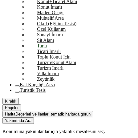
Konut+Ticaret Alanı
Konut İmarlı
Maden Ocağı
Muhtelif Arsa
Okul (Eğitim Tesisi)
Özel Kullanım
Sanayi İmarlı
Sit Alanı
Tarla
Ticari İmarlı
Toplu Konut İçin
Turizm/Konut Alanı
Turizm İmarlı
Villa İmarlı
Zeytinlik
Kat Karşılığı Arsa
Turistik Tesis
Kiralık
Projeler
Harita
Değerleri ve ilanları tematik haritada görün
Yakınımda Ara
Konumuna yakın ilanlar için yakınlık mesafesini seç.