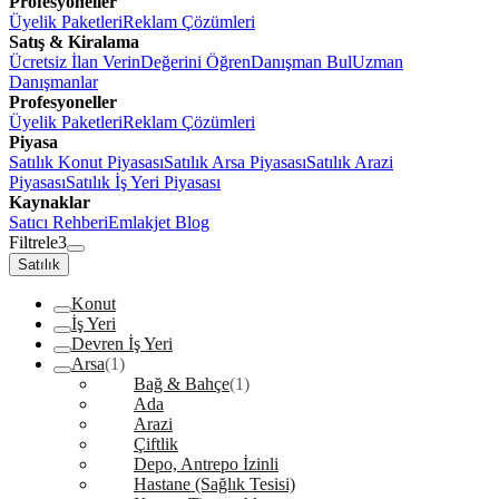
Profesyoneller
Üyelik Paketleri
Reklam Çözümleri
Satış & Kiralama
Ücretsiz İlan Verin
Değerini Öğren
Danışman Bul
Uzman
Danışmanlar
Profesyoneller
Üyelik Paketleri
Reklam Çözümleri
Piyasa
Satılık Konut Piyasası
Satılık Arsa Piyasası
Satılık Arazi
Piyasası
Satılık İş Yeri Piyasası
Kaynaklar
Satıcı Rehberi
Emlakjet Blog
Filtrele
3
Satılık
Konut
İş Yeri
Devren İş Yeri
Arsa
(1)
Bağ & Bahçe
(1)
Ada
Arazi
Çiftlik
Depo, Antrepo İzinli
Hastane (Sağlık Tesisi)