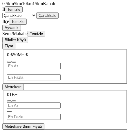
0.5km
5km
10km
15km
Kapalı
İl
Temizle
Çanakkale
İlçe
Temizle
Ayvacık
Semt/Mahalle
Temizle
Bilaller Köyü
Fiyat
0 ₺
50M+ ₺
—
Metrekare
0
1B+
—
Metrekare Birim Fiyatı