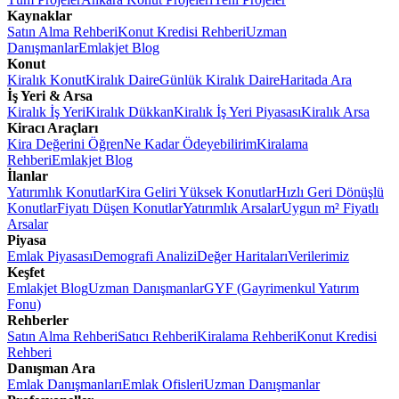
Kaynaklar
Satın Alma Rehberi
Konut Kredisi Rehberi
Uzman
Danışmanlar
Emlakjet Blog
Konut
Kiralık Konut
Kiralık Daire
Günlük Kiralık Daire
Haritada Ara
İş Yeri & Arsa
Kiralık İş Yeri
Kiralık Dükkan
Kiralık İş Yeri Piyasası
Kiralık Arsa
Kiracı Araçları
Kira Değerini Öğren
Ne Kadar Ödeyebilirim
Kiralama
Rehberi
Emlakjet Blog
İlanlar
Yatırımlık Konutlar
Kira Geliri Yüksek Konutlar
Hızlı Geri Dönüşlü
Konutlar
Fiyatı Düşen Konutlar
Yatırımlık Arsalar
Uygun m² Fiyatlı
Arsalar
Piyasa
Emlak Piyasası
Demografi Analizi
Değer Haritaları
Verilerimiz
Keşfet
Emlakjet Blog
Uzman Danışmanlar
GYF (Gayrimenkul Yatırım
Fonu)
Rehberler
Satın Alma Rehberi
Satıcı Rehberi
Kiralama Rehberi
Konut Kredisi
Rehberi
Danışman Ara
Emlak Danışmanları
Emlak Ofisleri
Uzman Danışmanlar