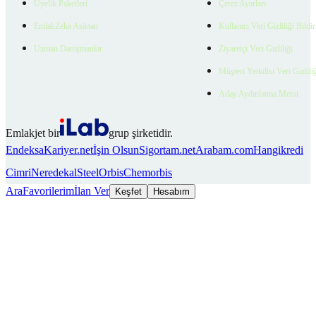
Üyelik Paketleri
Çerez Ayarları
EmlakZeka Asistan
Kullanıcı Veri Gizliliği Bildi
Uzman Danışmanlar
Ziyaretçi Veri Gizliliği
Müşteri Yetkilisi Veri Gizlili
Aday Aydınlatma Metni
Emlakjet bir
grup şirketidir.
Endeksa
Kariyer.net
İşin Olsun
Sigortam.net
Arabam.com
Hangikredi
Cimri
Neredekal
SteelOrbis
Chemorbis
Ara
Favorilerim
İlan Ver
Keşfet
Hesabım