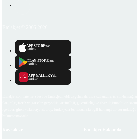
Emlakjet © 2006-2026
APP STORE
'dan
İNDİRİN
PLAY STORE
'dan
İNDİRİN
APP GALLERY
'den
İNDİRİN
Emlakjet.com internet sitesi ve Emlakjet mobil uygulamalarında kullanıcılar tarafından sağlana
ilan, bilgi, içerik ve görselin gerçekliği, orijinalliği, güvenilirliği ve doğruluğuna ilişkin soru
içerikleri giren kullanıcıya ait olup, Emlakjet'in bu hususlarla ilgili herhangi bir sorumluluğu
bulunmamaktadır.
Kaynaklar
Emlakjet Hakkında