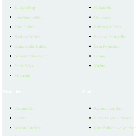
Emlakjet Blog
Hakkımızda
Satın Alma Rehberi
Ödüllerimiz
Satıcı Rehberi
Reklam Çözümleri
Kiralama Rehberi
Kurumsal Materyaller
Konut Kredisi Rehberi
İnsan Kaynakları
Ne Kadar Ödeyebilirim
İletişim
Emlak Değeri
Yardım
Verilerimiz
Hizmetler
Yasal
Danışman Bul
Kullanım Koşulları
Projeler
Bireysel Üyelik Sözleşmesi
Ücretsiz İlan Verin
Çerez Politikası ve Aydınlat