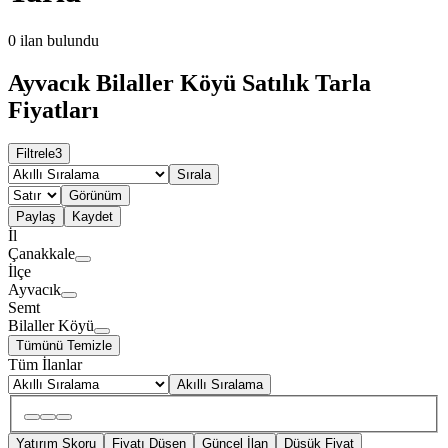
0
ilan bulundu
Ayvacık Bilaller Köyü Satılık Tarla
Fiyatları
Filtrele
3
Sırala
Görünüm
Paylaş
Kaydet
İl
Çanakkale
İlçe
Ayvacık
Semt
Bilaller Köyü
Tümünü Temizle
Tüm İlanlar
Akıllı Sıralama
Yatırım Skoru
Fiyatı Düşen
Güncel İlan
Düşük Fiyat