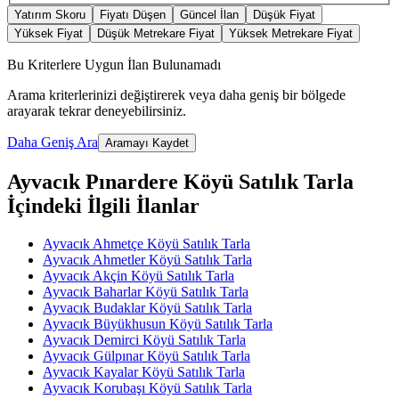
Yatırım Skoru
Fiyatı Düşen
Güncel İlan
Düşük Fiyat
Yüksek Fiyat
Düşük Metrekare Fiyat
Yüksek Metrekare Fiyat
Bu Kriterlere Uygun İlan Bulunamadı
Arama kriterlerinizi değiştirerek veya daha geniş bir bölgede
arayarak tekrar deneyebilirsiniz.
Daha Geniş Ara
Aramayı Kaydet
Ayvacık Pınardere Köyü Satılık Tarla
İçindeki İlgili İlanlar
Ayvacık Ahmetçe Köyü Satılık Tarla
Ayvacık Ahmetler Köyü Satılık Tarla
Ayvacık Akçin Köyü Satılık Tarla
Ayvacık Baharlar Köyü Satılık Tarla
Ayvacık Budaklar Köyü Satılık Tarla
Ayvacık Büyükhusun Köyü Satılık Tarla
Ayvacık Demirci Köyü Satılık Tarla
Ayvacık Gülpınar Köyü Satılık Tarla
Ayvacık Kayalar Köyü Satılık Tarla
Ayvacık Korubaşı Köyü Satılık Tarla