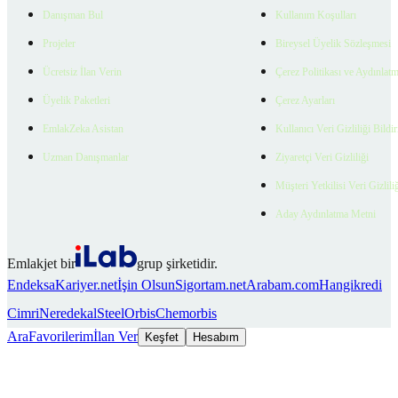
Danışman Bul
Kullanım Koşulları
Projeler
Bireysel Üyelik Sözleşmesi
Ücretsiz İlan Verin
Çerez Politikası ve Aydınlat
Üyelik Paketleri
Çerez Ayarları
EmlakZeka Asistan
Kullanıcı Veri Gizliliği Bildi
Uzman Danışmanlar
Ziyaretçi Veri Gizliliği
Müşteri Yetkilisi Veri Gizlili
Aday Aydınlatma Metni
Emlakjet bir
grup şirketidir.
Endeksa
Kariyer.net
İşin Olsun
Sigortam.net
Arabam.com
Hangikredi
Cimri
Neredekal
SteelOrbis
Chemorbis
Ara
Favorilerim
İlan Ver
Keşfet
Hesabım