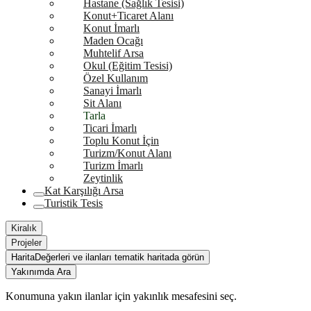
Hastane (Sağlık Tesisi)
Konut+Ticaret Alanı
Konut İmarlı
Maden Ocağı
Muhtelif Arsa
Okul (Eğitim Tesisi)
Özel Kullanım
Sanayi İmarlı
Sit Alanı
Tarla
Ticari İmarlı
Toplu Konut İçin
Turizm/Konut Alanı
Turizm İmarlı
Zeytinlik
Kat Karşılığı Arsa
Turistik Tesis
Kiralık
Projeler
Harita
Değerleri ve ilanları tematik haritada görün
Yakınımda Ara
Konumuna yakın ilanlar için yakınlık mesafesini seç.