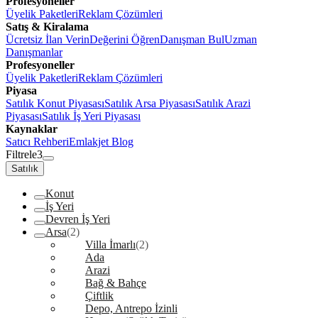
Profesyoneller
Üyelik Paketleri
Reklam Çözümleri
Satış & Kiralama
Ücretsiz İlan Verin
Değerini Öğren
Danışman Bul
Uzman
Danışmanlar
Profesyoneller
Üyelik Paketleri
Reklam Çözümleri
Piyasa
Satılık Konut Piyasası
Satılık Arsa Piyasası
Satılık Arazi
Piyasası
Satılık İş Yeri Piyasası
Kaynaklar
Satıcı Rehberi
Emlakjet Blog
Filtrele
3
Satılık
Konut
İş Yeri
Devren İş Yeri
Arsa
(2)
Villa İmarlı
(2)
Ada
Arazi
Bağ & Bahçe
Çiftlik
Depo, Antrepo İzinli