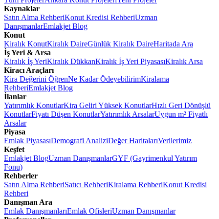
Kaynaklar
Satın Alma Rehberi
Konut Kredisi Rehberi
Uzman
Danışmanlar
Emlakjet Blog
Konut
Kiralık Konut
Kiralık Daire
Günlük Kiralık Daire
Haritada Ara
İş Yeri & Arsa
Kiralık İş Yeri
Kiralık Dükkan
Kiralık İş Yeri Piyasası
Kiralık Arsa
Kiracı Araçları
Kira Değerini Öğren
Ne Kadar Ödeyebilirim
Kiralama
Rehberi
Emlakjet Blog
İlanlar
Yatırımlık Konutlar
Kira Geliri Yüksek Konutlar
Hızlı Geri Dönüşlü
Konutlar
Fiyatı Düşen Konutlar
Yatırımlık Arsalar
Uygun m² Fiyatlı
Arsalar
Piyasa
Emlak Piyasası
Demografi Analizi
Değer Haritaları
Verilerimiz
Keşfet
Emlakjet Blog
Uzman Danışmanlar
GYF (Gayrimenkul Yatırım
Fonu)
Rehberler
Satın Alma Rehberi
Satıcı Rehberi
Kiralama Rehberi
Konut Kredisi
Rehberi
Danışman Ara
Emlak Danışmanları
Emlak Ofisleri
Uzman Danışmanlar