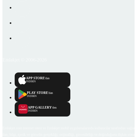
Emlakjet © 2006-2026
APP STORE
'dan
İNDİRİN
PLAY STORE
'dan
İNDİRİN
APP GALLERY
'den
İNDİRİN
Emlakjet.com internet sitesi ve Emlakjet mobil uygulamalarında kullanıcılar tarafından sağlana
ilan, bilgi, içerik ve görselin gerçekliği, orijinalliği, güvenilirliği ve doğruluğuna ilişkin soru