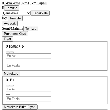
0.5km
5km
10km
15km
Kapalı
İl
Temizle
Çanakkale
İlçe
Temizle
Ayvacık
Semt/Mahalle
Temizle
Pınardere Köyü
Fiyat
0 ₺
50M+ ₺
—
Metrekare
0
1B+
—
Metrekare Birim Fiyatı