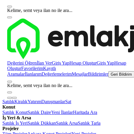
Kelime, semt veya ilan no ile ara...
Değerini Öğren
İlan Ver
Giriş Yap
Hesap Oluştur
Giriş Yap
Hesap
Oluştur
Favorilerim
Kayıtlı
Aramalar
İlanlarım
Değerlemelerim
Mesajlar
Bildirimler
Geri Bildirim
Kelime, semt veya ilan no ile ara...
Satılık
Kiralık
Yatırım
Danışmanlar
Sat
Konut
Satılık Konut
Satılık Daire
Yeni İlanlar
Haritada Ara
İş Yeri & Arsa
Satılık İş Yeri
Satılık Dükkan
Satılık Arsa
Satılık Tarla
Projeler
Tüm Projeler
Ankara Konut Projeleri
Yeni Projeler