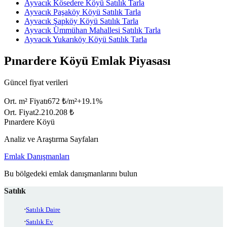
Ayvacık Kösedere Köyü Satılık Tarla
Ayvacık Paşaköy Köyü Satılık Tarla
Ayvacık Şapköy Köyü Satılık Tarla
Ayvacık Ümmühan Mahallesi Satılık Tarla
Ayvacık Yukarıköy Köyü Satılık Tarla
Pınardere Köyü Emlak Piyasası
Güncel fiyat verileri
Ort. m² Fiyatı
672 ₺/m²
+
19.1
%
Ort. Fiyat
2.210.208 ₺
Pınardere Köyü
Analiz ve Araştırma Sayfaları
Emlak Danışmanları
Bu bölgedeki emlak danışmanlarını bulun
Satılık
Satılık Daire
Satılık Ev