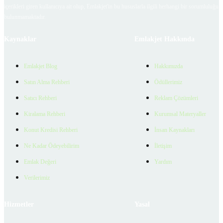
içerikleri giren kullanıcıya ait olup, Emlakjet'in bu hususlarla ilgili herhangi bir sorumluluğu
bulunmamaktadır.
Kaynaklar
Emlakjet Hakkında
Emlakjet Blog
Hakkımızda
Satın Alma Rehberi
Ödüllerimiz
Satıcı Rehberi
Reklam Çözümleri
Kiralama Rehberi
Kurumsal Materyaller
Konut Kredisi Rehberi
İnsan Kaynakları
Ne Kadar Ödeyebilirim
İletişim
Emlak Değeri
Yardım
Verilerimiz
Hizmetler
Yasal