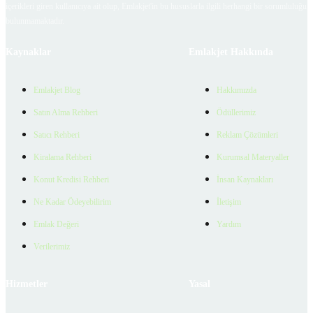
içerikleri giren kullanıcıya ait olup, Emlakjet'in bu hususlarla ilgili herhangi bir sorumluluğu
bulunmamaktadır.
Kaynaklar
Emlakjet Hakkında
Emlakjet Blog
Hakkımızda
Satın Alma Rehberi
Ödüllerimiz
Satıcı Rehberi
Reklam Çözümleri
Kiralama Rehberi
Kurumsal Materyaller
Konut Kredisi Rehberi
İnsan Kaynakları
Ne Kadar Ödeyebilirim
İletişim
Emlak Değeri
Yardım
Verilerimiz
Hizmetler
Yasal