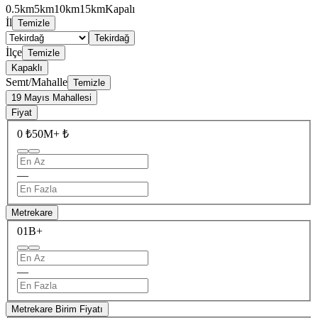
0.5km
5km
10km
15km
Kapalı
İl
Temizle
Tekirdağ
İlçe
Temizle
Kapaklı
Semt/Mahalle
Temizle
19 Mayıs Mahallesi
Fiyat
0 ₺
50M+ ₺
—
Metrekare
0
1B+
—
Metrekare Birim Fiyatı