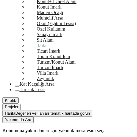
Konut+Ticaret Alanı
Konut İmarlı
Maden Ocağı
Muhtelif Arsa
Okul (Eğitim Tesisi)
Özel Kullanım
Sanayi İmarlı
Sit Alanı
Tarla
Ticari İmarlı
Toplu Konut İçin
Turizm/Konut Alanı
Turizm İmarlı
Villa İmarlı
Zeytinlik
Kat Karşılığı Arsa
Turistik Tesis
Kiralık
Projeler
Harita
Değerleri ve ilanları tematik haritada görün
Yakınımda Ara
Konumuna yakın ilanlar için yakınlık mesafesini seç.