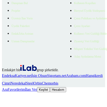
Danışman Bul
Kullanım Koşulları
Projeler
Bireysel Üyelik Sözleşmesi
Ücretsiz İlan Verin
Çerez Politikası ve Aydınlat
Üyelik Paketleri
Çerez Ayarları
EmlakZeka Asistan
Kullanıcı Veri Gizliliği Bildi
Uzman Danışmanlar
Ziyaretçi Veri Gizliliği
Müşteri Yetkilisi Veri Gizlili
Aday Aydınlatma Metni
Emlakjet bir
grup şirketidir.
Endeksa
Kariyer.net
İşin Olsun
Sigortam.net
Arabam.com
Hangikredi
Cimri
Neredekal
SteelOrbis
Chemorbis
Ara
Favorilerim
İlan Ver
Keşfet
Hesabım