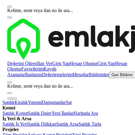
Kelime, semt veya ilan no ile ara...
Değerini Öğren
İlan Ver
Giriş Yap
Hesap Oluştur
Giriş Yap
Hesap
Oluştur
Favorilerim
Kayıtlı
Aramalar
İlanlarım
Değerlemelerim
Mesajlar
Bildirimler
Geri Bildirim
Kelime, semt veya ilan no ile ara...
Satılık
Kiralık
Yatırım
Danışmanlar
Sat
Konut
Satılık Konut
Satılık Daire
Yeni İlanlar
Haritada Ara
İş Yeri & Arsa
Satılık İş Yeri
Satılık Dükkan
Satılık Arsa
Satılık Tarla
Projeler
Tüm Projeler
Ankara Konut Projeleri
Yeni Projeler