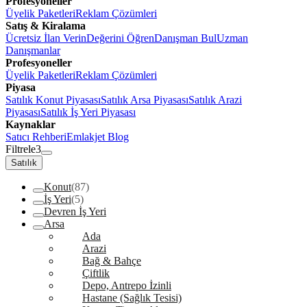
Profesyoneller
Üyelik Paketleri
Reklam Çözümleri
Satış & Kiralama
Ücretsiz İlan Verin
Değerini Öğren
Danışman Bul
Uzman
Danışmanlar
Profesyoneller
Üyelik Paketleri
Reklam Çözümleri
Piyasa
Satılık Konut Piyasası
Satılık Arsa Piyasası
Satılık Arazi
Piyasası
Satılık İş Yeri Piyasası
Kaynaklar
Satıcı Rehberi
Emlakjet Blog
Filtrele
3
Satılık
Konut
(87)
İş Yeri
(5)
Devren İş Yeri
Arsa
Ada
Arazi
Bağ & Bahçe
Çiftlik
Depo, Antrepo İzinli
Hastane (Sağlık Tesisi)