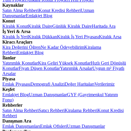
Kaynaklar
Satın Alma Rehberi
Konut Kredisi Rehberi
Uzman
Danışmanlar
Emlakjet Blog
Konut
Kiralık Konut
Kiralık Daire
Günlük Kiralık Daire
Haritada Ara
İş Yeri & Arsa
Kiralık İş Yeri
Kiralık Dükkan
Kiralık İş Yeri Piyasası
Kiralık Arsa
Kiracı Araçları
Kira Değerini Öğren
Ne Kadar Ödeyebilirim
Kiralama
Rehberi
Emlakjet Blog
İlanlar
Yatırımlık Konutlar
Kira Geliri Yüksek Konutlar
Hızlı Geri Dönüşlü
Konutlar
Fiyatı Düşen Konutlar
Yatırımlık Arsalar
Uygun m² Fiyatlı
Arsalar
Piyasa
Emlak Piyasası
Demografi Analizi
Değer Haritaları
Verilerimiz
Keşfet
Emlakjet Blog
Uzman Danışmanlar
GYF (Gayrimenkul Yatırım
Fonu)
Rehberler
Satın Alma Rehberi
Satıcı Rehberi
Kiralama Rehberi
Konut Kredisi
Rehberi
Danışman Ara
Emlak Danışmanları
Emlak Ofisleri
Uzman Danışmanlar