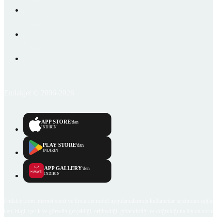
Emlakjet © 2006-2026
APP STORE
'dan
İNDİRİN
PLAY STORE
'dan
İNDİRİN
APP GALLERY
'den
İNDİRİN
Emlakjet.com internet sitesi ve Emlakjet mobil uygulamalarında kullanıcılar tarafından sağlana
ilan, bilgi, içerik ve görselin gerçekliği, orijinalliği, güvenilirliği ve doğruluğuna ilişkin soru