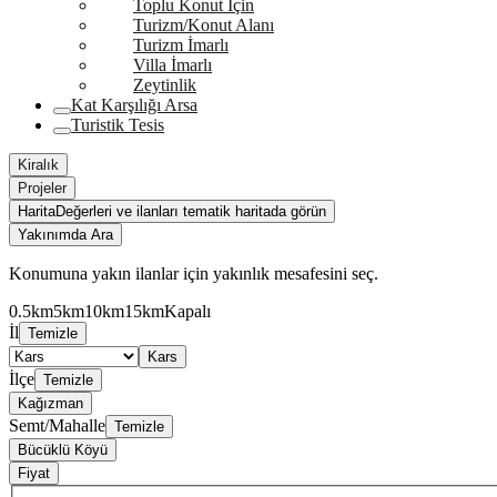
Toplu Konut İçin
Turizm/Konut Alanı
Turizm İmarlı
Villa İmarlı
Zeytinlik
Kat Karşılığı Arsa
Turistik Tesis
Kiralık
Projeler
Harita
Değerleri ve ilanları tematik haritada görün
Yakınımda Ara
Konumuna yakın ilanlar için yakınlık mesafesini seç.
0.5km
5km
10km
15km
Kapalı
İl
Temizle
Kars
İlçe
Temizle
Kağızman
Semt/Mahalle
Temizle
Bücüklü Köyü
Fiyat