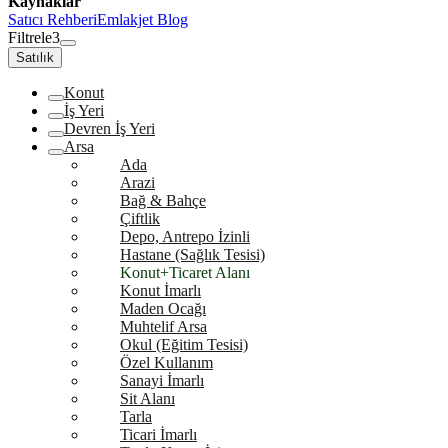
Kaynaklar
Satıcı Rehberi
Emlakjet Blog
Filtrele
3
Satılık
Konut
İş Yeri
Devren İş Yeri
Arsa
Ada
Arazi
Bağ & Bahçe
Çiftlik
Depo, Antrepo İzinli
Hastane (Sağlık Tesisi)
Konut+Ticaret Alanı
Konut İmarlı
Maden Ocağı
Muhtelif Arsa
Okul (Eğitim Tesisi)
Özel Kullanım
Sanayi İmarlı
Sit Alanı
Tarla
Ticari İmarlı