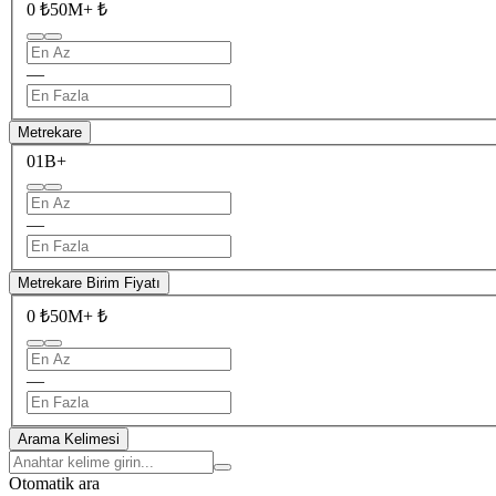
0 ₺
50M+ ₺
—
Metrekare
0
1B+
—
Metrekare Birim Fiyatı
0 ₺
50M+ ₺
—
Arama Kelimesi
Otomatik ara