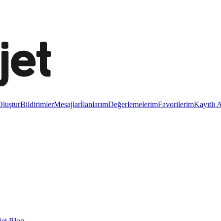
luştur
Bildirimler
Mesajlar
İlanlarım
Değerlemelerim
Favorilerim
Kayıtlı 
et Blog