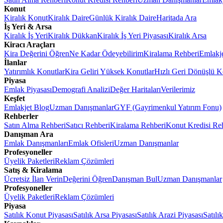
Konut
Kiralık Konut
Kiralık Daire
Günlük Kiralık Daire
Haritada Ara
İş Yeri & Arsa
Kiralık İş Yeri
Kiralık Dükkan
Kiralık İş Yeri Piyasası
Kiralık Arsa
Kiracı Araçları
Kira Değerini Öğren
Ne Kadar Ödeyebilirim
Kiralama Rehberi
Emlakj
İlanlar
Yatırımlık Konutlar
Kira Geliri Yüksek Konutlar
Hızlı Geri Dönüşlü K
Piyasa
Emlak Piyasası
Demografi Analizi
Değer Haritaları
Verilerimiz
Keşfet
Emlakjet Blog
Uzman Danışmanlar
GYF (Gayrimenkul Yatırım Fonu)
Rehberler
Satın Alma Rehberi
Satıcı Rehberi
Kiralama Rehberi
Konut Kredisi Re
Danışman Ara
Emlak Danışmanları
Emlak Ofisleri
Uzman Danışmanlar
Profesyoneller
Üyelik Paketleri
Reklam Çözümleri
Satış & Kiralama
Ücretsiz İlan Verin
Değerini Öğren
Danışman Bul
Uzman Danışmanlar
Profesyoneller
Üyelik Paketleri
Reklam Çözümleri
Piyasa
Satılık Konut Piyasası
Satılık Arsa Piyasası
Satılık Arazi Piyasası
Satılı