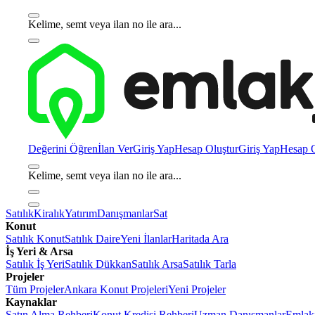
Kelime, semt veya ilan no ile ara...
Değerini Öğren
İlan Ver
Giriş Yap
Hesap Oluştur
Giriş Yap
Hesap O
Kelime, semt veya ilan no ile ara...
Satılık
Kiralık
Yatırım
Danışmanlar
Sat
Konut
Satılık Konut
Satılık Daire
Yeni İlanlar
Haritada Ara
İş Yeri & Arsa
Satılık İş Yeri
Satılık Dükkan
Satılık Arsa
Satılık Tarla
Projeler
Tüm Projeler
Ankara Konut Projeleri
Yeni Projeler
Kaynaklar
Satın Alma Rehberi
Konut Kredisi Rehberi
Uzman Danışmanlar
Emlakj