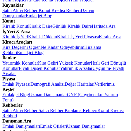
Kaynaklar
Satın Alma Rehberi
Konut Kredisi Rehberi
Uzman
Danışmanlar
Emlakjet Blog
Konut
Kiralık Konut
Kiralık Daire
Günlük Kiralık Daire
Haritada Ara
İş Yeri & Arsa
Kiralık İş Yeri
Kiralık Dükkan
Kiralık İş Yeri Piyasası
Kiralık Arsa
Kiracı Araçları
Kira Değerini Öğren
Ne Kadar Ödeyebilirim
Kiralama
Rehberi
Emlakjet Blog
İlanlar
Yatırımlık Konutlar
Kira Geliri Yüksek Konutlar
Hızlı Geri Dönüşlü
Konutlar
Fiyatı Düşen Konutlar
Yatırımlık Arsalar
Uygun m² Fiyatlı
Arsalar
Piyasa
Emlak Piyasası
Demografi Analizi
Değer Haritaları
Verilerimiz
Keşfet
Emlakjet Blog
Uzman Danışmanlar
GYF (Gayrimenkul Yatırım
Fonu)
Rehberler
Satın Alma Rehberi
Satıcı Rehberi
Kiralama Rehberi
Konut Kredisi
Rehberi
Danışman Ara
Emlak Danışmanları
Emlak Ofisleri
Uzman Danışmanlar