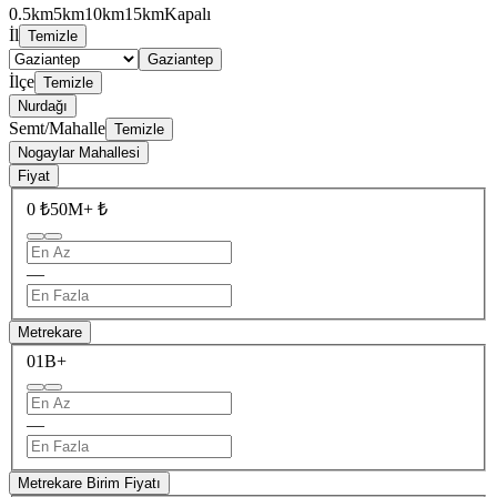
0.5km
5km
10km
15km
Kapalı
İl
Temizle
Gaziantep
İlçe
Temizle
Nurdağı
Semt/Mahalle
Temizle
Nogaylar Mahallesi
Fiyat
0 ₺
50M+ ₺
—
Metrekare
0
1B+
—
Metrekare Birim Fiyatı