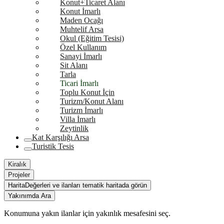
Konut+Ticaret Alanı
Konut İmarlı
Maden Ocağı
Muhtelif Arsa
Okul (Eğitim Tesisi)
Özel Kullanım
Sanayi İmarlı
Sit Alanı
Tarla
Ticari İmarlı
Toplu Konut İçin
Turizm/Konut Alanı
Turizm İmarlı
Villa İmarlı
Zeytinlik
Kat Karşılığı Arsa
Turistik Tesis
Kiralık
Projeler
Harita
Değerleri ve ilanları tematik haritada görün
Yakınımda Ara
Konumuna yakın ilanlar için yakınlık mesafesini seç.