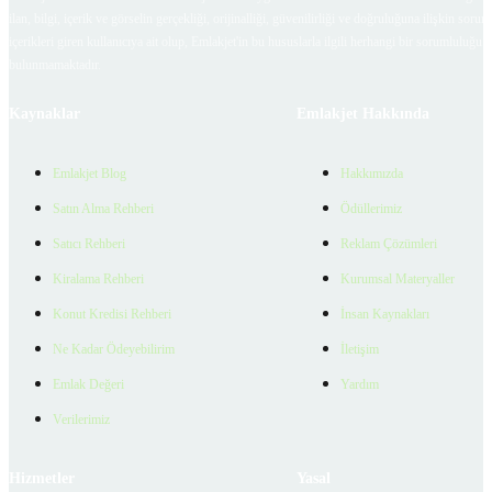
ilan, bilgi, içerik ve görselin gerçekliği, orijinalliği, güvenilirliği ve doğruluğuna ilişkin soru
içerikleri giren kullanıcıya ait olup, Emlakjet'in bu hususlarla ilgili herhangi bir sorumluluğu
bulunmamaktadır.
Kaynaklar
Emlakjet Hakkında
Emlakjet Blog
Hakkımızda
Satın Alma Rehberi
Ödüllerimiz
Satıcı Rehberi
Reklam Çözümleri
Kiralama Rehberi
Kurumsal Materyaller
Konut Kredisi Rehberi
İnsan Kaynakları
Ne Kadar Ödeyebilirim
İletişim
Emlak Değeri
Yardım
Verilerimiz
Hizmetler
Yasal