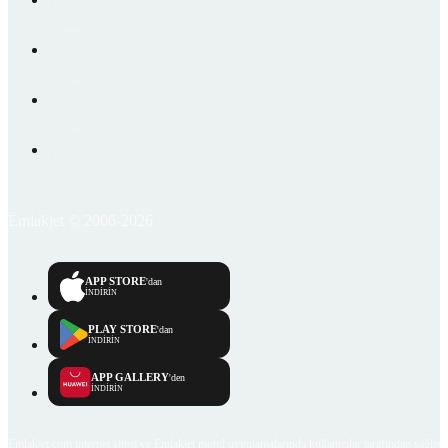
Emlakjet © 2006-2026
APP STORE
'dan
İNDİRİN
PLAY STORE
'dan
İNDİRİN
APP GALLERY
'den
İNDİRİN
Emlakjet.com internet sitesi ve Emlakjet mobil uygulamalarında kullanıcılar tarafından sağlana