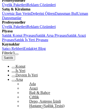
Profesyoneller
Üyelik Paketleri
Reklam Çözümleri
Satış & Kiralama
Ücretsiz İlan Verin
Değerini Öğren
Danışman Bul
Uzman
Danışmanlar
Profesyoneller
Üyelik Paketleri
Reklam Çözümleri
Piyasa
Satılık Konut Piyasası
Satılık Arsa Piyasası
Satılık Arazi
Piyasası
Satılık İş Yeri Piyasası
Kaynaklar
Satıcı Rehberi
Emlakjet Blog
Filtrele
3
Satılık
Konut
İş Yeri
Devren İş Yeri
Arsa
Ada
Arazi
Bağ & Bahçe
Çiftlik
Depo, Antrepo İzinli
Hastane (Sağlık Tesisi)