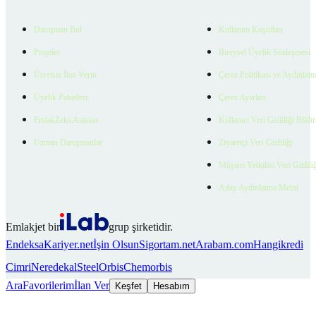
Danışman Bul
Kullanım Koşulları
Projeler
Bireysel Üyelik Sözleşmesi
Ücretsiz İlan Verin
Çerez Politikası ve Aydınlat
Üyelik Paketleri
Çerez Ayarları
EmlakZeka Asistan
Kullanıcı Veri Gizliliği Bildi
Uzman Danışmanlar
Ziyaretçi Veri Gizliliği
Müşteri Yetkilisi Veri Gizlili
Aday Aydınlatma Metni
Emlakjet bir
grup şirketidir.
Endeksa
Kariyer.net
İşin Olsun
Sigortam.net
Arabam.com
Hangikredi
Cimri
Neredekal
SteelOrbis
Chemorbis
Ara
Favorilerim
İlan Ver
Keşfet
Hesabım