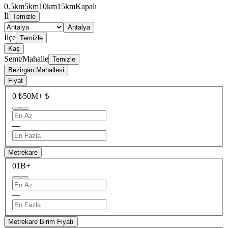
0.5km
5km
10km
15km
Kapalı
İl
Temizle
Antalya
İlçe
Temizle
Kaş
Semt/Mahalle
Temizle
Bezirgan Mahallesi
Fiyat
0 ₺
50M+ ₺
—
Metrekare
0
1B+
—
Metrekare Birim Fiyatı