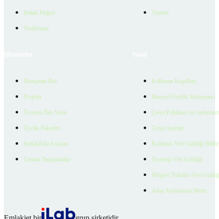
Emlak Değeri
Yardım
Verilerimiz
Hizmetler
Yasal
Danışman Bul
Kullanım Koşulları
Projeler
Bireysel Üyelik Sözleşmesi
Ücretsiz İlan Verin
Çerez Politikası ve Aydınlat
Üyelik Paketleri
Çerez Ayarları
EmlakZeka Asistan
Kullanıcı Veri Gizliliği Bildi
Uzman Danışmanlar
Ziyaretçi Veri Gizliliği
Müşteri Yetkilisi Veri Gizlili
Aday Aydınlatma Metni
Emlakjet bir
grup şirketidir.