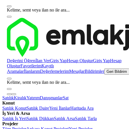
Kelime, semt veya ilan no ile ara...
Değerini Öğren
İlan Ver
Giriş Yap
Hesap Oluştur
Giriş Yap
Hesap
Oluştur
Favorilerim
Kayıtlı
Aramalar
İlanlarım
Değerlemelerim
Mesajlar
Bildirimler
Geri Bildirim
Kelime, semt veya ilan no ile ara...
Satılık
Kiralık
Yatırım
Danışmanlar
Sat
Konut
Satılık Konut
Satılık Daire
Yeni İlanlar
Haritada Ara
İş Yeri & Arsa
Satılık İş Yeri
Satılık Dükkan
Satılık Arsa
Satılık Tarla
Projeler
Tüm Projeler
Ankara Konut Projeleri
Yeni Projeler