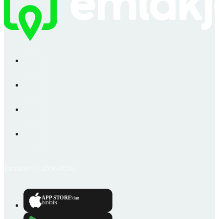
Emlakjet © 2006-2026
APP STORE
'dan
İNDİRİN