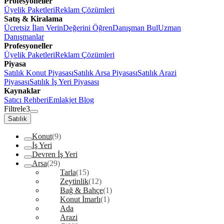
Profesyoneller
Üyelik Paketleri
Reklam Çözümleri
Satış & Kiralama
Ücretsiz İlan Verin
Değerini Öğren
Danışman Bul
Uzman
Danışmanlar
Profesyoneller
Üyelik Paketleri
Reklam Çözümleri
Piyasa
Satılık Konut Piyasası
Satılık Arsa Piyasası
Satılık Arazi
Piyasası
Satılık İş Yeri Piyasası
Kaynaklar
Satıcı Rehberi
Emlakjet Blog
Filtrele
3
Satılık
Konut
(9)
İş Yeri
Devren İş Yeri
Arsa
(29)
Tarla
(15)
Zeytinlik
(12)
Bağ & Bahçe
(1)
Konut İmarlı
(1)
Ada
Arazi