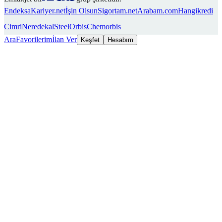
Endeksa
Kariyer.net
İşin Olsun
Sigortam.net
Arabam.com
Hangikredi
Cimri
Neredekal
SteelOrbis
Chemorbis
Ara
Favorilerim
İlan Ver
Keşfet
Hesabım