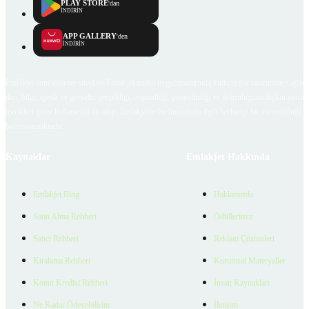
PLAY STORE
'dan
İNDİRİN
APP GALLERY
'den
İNDİRİN
Emlakjet.com internet sitesi ve Emlakjet mobil uygulamalarında kullanıcılar tarafından sağlana
ilan, bilgi, içerik ve görselin gerçekliği, orijinalliği, güvenilirliği ve doğruluğuna ilişkin soru
içerikleri giren kullanıcıya ait olup, Emlakjet'in bu hususlarla ilgili herhangi bir sorumluluğu
bulunmamaktadır.
Kaynaklar
Emlakjet Hakkında
Emlakjet Blog
Hakkımızda
Satın Alma Rehberi
Ödüllerimiz
Satıcı Rehberi
Reklam Çözümleri
Kiralama Rehberi
Kurumsal Materyaller
Konut Kredisi Rehberi
İnsan Kaynakları
Ne Kadar Ödeyebilirim
İletişim