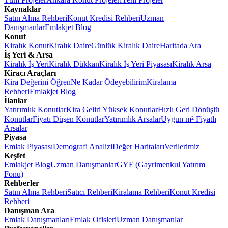
Kaynaklar
Satın Alma Rehberi
Konut Kredisi Rehberi
Uzman
Danışmanlar
Emlakjet Blog
Konut
Kiralık Konut
Kiralık Daire
Günlük Kiralık Daire
Haritada Ara
İş Yeri & Arsa
Kiralık İş Yeri
Kiralık Dükkan
Kiralık İş Yeri Piyasası
Kiralık Arsa
Kiracı Araçları
Kira Değerini Öğren
Ne Kadar Ödeyebilirim
Kiralama
Rehberi
Emlakjet Blog
İlanlar
Yatırımlık Konutlar
Kira Geliri Yüksek Konutlar
Hızlı Geri Dönüşlü
Konutlar
Fiyatı Düşen Konutlar
Yatırımlık Arsalar
Uygun m² Fiyatlı
Arsalar
Piyasa
Emlak Piyasası
Demografi Analizi
Değer Haritaları
Verilerimiz
Keşfet
Emlakjet Blog
Uzman Danışmanlar
GYF (Gayrimenkul Yatırım
Fonu)
Rehberler
Satın Alma Rehberi
Satıcı Rehberi
Kiralama Rehberi
Konut Kredisi
Rehberi
Danışman Ara
Emlak Danışmanları
Emlak Ofisleri
Uzman Danışmanlar