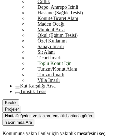
Çiftlik
Depo, Antrepo İzinli
Hastane (Sağlık Tesisi)
Konut+Ticaret Alanı
Maden Ocağı
Muhtelif Arsa
Okul (Eğitim Tesisi)
Özel Kullanım
Sanayi İmarlı
Sit Alanı
Ticari İmarlı
Toplu Konut İçin
Turizm/Konut Alanı
Turizm İmarlı
Villa İmarlı
Kat Karşılığı Arsa
Turistik Tesis
Kiralık
Projeler
Harita
Değerleri ve ilanları tematik haritada görün
Yakınımda Ara
Konumuna yakın ilanlar için yakınlık mesafesini seç.