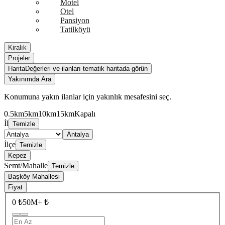
Motel
Otel
Pansiyon
Tatilköyü
Kiralık
Projeler
Harita
Değerleri ve ilanları tematik haritada görün
Yakınımda Ara
Konumuna yakın ilanlar için yakınlık mesafesini seç.
0.5km
5km
10km
15km
Kapalı
İl
Temizle
Antalya
İlçe
Temizle
Kepez
Semt/Mahalle
Temizle
Başköy Mahallesi
Fiyat
0 ₺
50M+ ₺