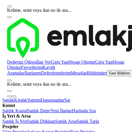
Kelime, semt veya ilan no ile ara...
Değerini Öğren
İlan Ver
Giriş Yap
Hesap Oluştur
Giriş Yap
Hesap
Oluştur
Favorilerim
Kayıtlı
Aramalar
İlanlarım
Değerlemelerim
Mesajlar
Bildirimler
Geri Bildirim
Kelime, semt veya ilan no ile ara...
Satılık
Kiralık
Yatırım
Danışmanlar
Sat
Konut
Satılık Konut
Satılık Daire
Yeni İlanlar
Haritada Ara
İş Yeri & Arsa
Satılık İş Yeri
Satılık Dükkan
Satılık Arsa
Satılık Tarla
Projeler
Tüm Projeler
Ankara Konut Projeleri
Yeni Projeler