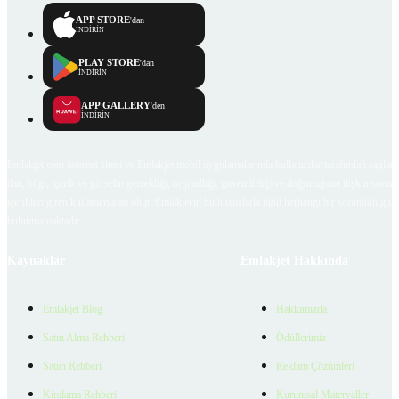
APP STORE
'dan
İNDİRİN
PLAY STORE
'dan
İNDİRİN
APP GALLERY
'den
İNDİRİN
Emlakjet.com internet sitesi ve Emlakjet mobil uygulamalarında kullanıcılar tarafından sağlana
ilan, bilgi, içerik ve görselin gerçekliği, orijinalliği, güvenilirliği ve doğruluğuna ilişkin soru
içerikleri giren kullanıcıya ait olup, Emlakjet'in bu hususlarla ilgili herhangi bir sorumluluğu
bulunmamaktadır.
Kaynaklar
Emlakjet Hakkında
Emlakjet Blog
Hakkımızda
Satın Alma Rehberi
Ödüllerimiz
Satıcı Rehberi
Reklam Çözümleri
Kiralama Rehberi
Kurumsal Materyaller