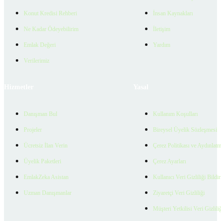
Konut Kredisi Rehberi
İnsan Kaynakları
Ne Kadar Ödeyebilirim
İletişim
Emlak Değeri
Yardım
Verilerimiz
Hizmetler
Yasal
Danışman Bul
Kullanım Koşulları
Projeler
Bireysel Üyelik Sözleşmesi
Ücretsiz İlan Verin
Çerez Politikası ve Aydınlat
Üyelik Paketleri
Çerez Ayarları
EmlakZeka Asistan
Kullanıcı Veri Gizliliği Bildi
Uzman Danışmanlar
Ziyaretçi Veri Gizliliği
Müşteri Yetkilisi Veri Gizlili