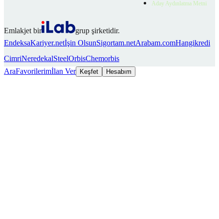
Aday Aydınlatma Metni
Emlakjet bir
grup şirketidir.
Endeksa
Kariyer.net
İşin Olsun
Sigortam.net
Arabam.com
Hangikredi
Cimri
Neredekal
SteelOrbis
Chemorbis
Ara
Favorilerim
İlan Ver
Keşfet
Hesabım