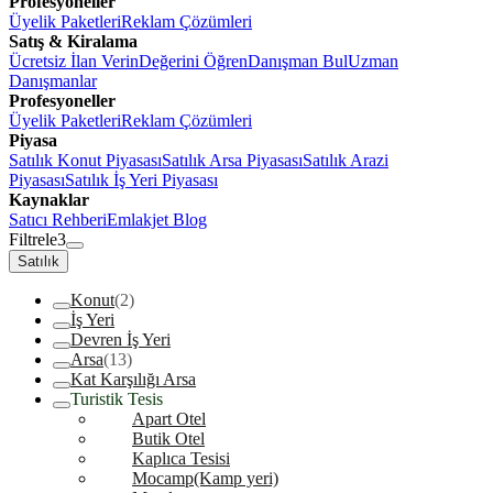
Profesyoneller
Üyelik Paketleri
Reklam Çözümleri
Satış & Kiralama
Ücretsiz İlan Verin
Değerini Öğren
Danışman Bul
Uzman
Danışmanlar
Profesyoneller
Üyelik Paketleri
Reklam Çözümleri
Piyasa
Satılık Konut Piyasası
Satılık Arsa Piyasası
Satılık Arazi
Piyasası
Satılık İş Yeri Piyasası
Kaynaklar
Satıcı Rehberi
Emlakjet Blog
Filtrele
3
Satılık
Konut
(2)
İş Yeri
Devren İş Yeri
Arsa
(13)
Kat Karşılığı Arsa
Turistik Tesis
Apart Otel
Butik Otel
Kaplıca Tesisi
Mocamp(Kamp yeri)