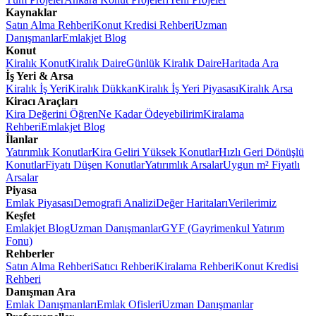
Kaynaklar
Satın Alma Rehberi
Konut Kredisi Rehberi
Uzman
Danışmanlar
Emlakjet Blog
Konut
Kiralık Konut
Kiralık Daire
Günlük Kiralık Daire
Haritada Ara
İş Yeri & Arsa
Kiralık İş Yeri
Kiralık Dükkan
Kiralık İş Yeri Piyasası
Kiralık Arsa
Kiracı Araçları
Kira Değerini Öğren
Ne Kadar Ödeyebilirim
Kiralama
Rehberi
Emlakjet Blog
İlanlar
Yatırımlık Konutlar
Kira Geliri Yüksek Konutlar
Hızlı Geri Dönüşlü
Konutlar
Fiyatı Düşen Konutlar
Yatırımlık Arsalar
Uygun m² Fiyatlı
Arsalar
Piyasa
Emlak Piyasası
Demografi Analizi
Değer Haritaları
Verilerimiz
Keşfet
Emlakjet Blog
Uzman Danışmanlar
GYF (Gayrimenkul Yatırım
Fonu)
Rehberler
Satın Alma Rehberi
Satıcı Rehberi
Kiralama Rehberi
Konut Kredisi
Rehberi
Danışman Ara
Emlak Danışmanları
Emlak Ofisleri
Uzman Danışmanlar