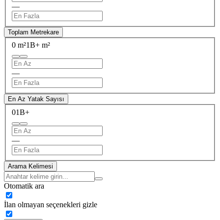
—
Toplam Metrekare
0 m²
1B+ m²
—
En Az Yatak Sayısı
0
1B+
—
Arama Kelimesi
Otomatik ara
İlan olmayan seçenekleri gizle