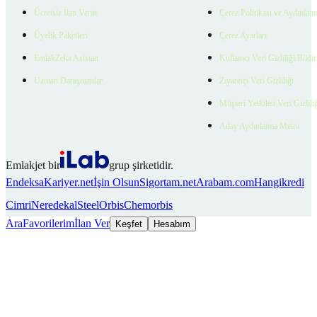
Ücretsiz İlan Verin
Çerez Politikası ve Aydınlat
Üyelik Paketleri
Çerez Ayarları
EmlakZeka Asistan
Kullanıcı Veri Gizliliği Bildi
Uzman Danışmanlar
Ziyaretçi Veri Gizliliği
Müşteri Yetkilisi Veri Gizlili
Aday Aydınlatma Metni
Emlakjet bir
grup şirketidir.
Endeksa
Kariyer.net
İşin Olsun
Sigortam.net
Arabam.com
Hangikredi
Cimri
Neredekal
SteelOrbis
Chemorbis
Ara
Favorilerim
İlan Ver
Keşfet
Hesabım