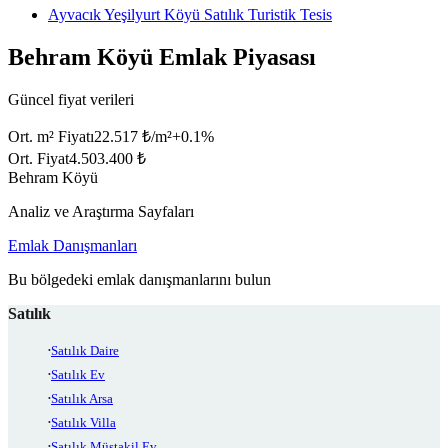
Ayvacık Yeşilyurt Köyü Satılık Turistik Tesis
Behram Köyü Emlak Piyasası
Güncel fiyat verileri
Ort. m² Fiyatı
22.517 ₺/m²
+
0.1
%
Ort. Fiyat
4.503.400 ₺
Behram Köyü
Analiz ve Araştırma Sayfaları
Emlak Danışmanları
Bu bölgedeki emlak danışmanlarını bulun
Satılık
Satılık Daire
Satılık Ev
Satılık Arsa
Satılık Villa
Satılık Müstakil Ev