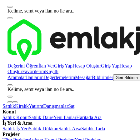
Kelime, semt veya ilan no ile ara...
Değerini Öğren
İlan Ver
Giriş Yap
Hesap Oluştur
Giriş Yap
Hesap
Oluştur
Favorilerim
Kayıtlı
Aramalar
İlanlarım
Değerlemelerim
Mesajlar
Bildirimler
Geri Bildirim
Kelime, semt veya ilan no ile ara...
Satılık
Kiralık
Yatırım
Danışmanlar
Sat
Konut
Satılık Konut
Satılık Daire
Yeni İlanlar
Haritada Ara
İş Yeri & Arsa
Satılık İş Yeri
Satılık Dükkan
Satılık Arsa
Satılık Tarla
Projeler
Tüm Projeler
Ankara Konut Projeleri
Yeni Projeler