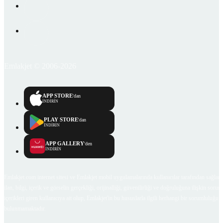
Emlakjet © 2006-2026
APP STORE
'dan
İNDİRİN
PLAY STORE
'dan
İNDİRİN
APP GALLERY
'den
İNDİRİN
Emlakjet.com internet sitesi ve Emlakjet mobil uygulamalarında kullanıcılar tarafından sağlana
ilan, bilgi, içerik ve görselin gerçekliği, orijinalliği, güvenilirliği ve doğruluğuna ilişkin soru
içerikleri giren kullanıcıya ait olup, Emlakjet'in bu hususlarla ilgili herhangi bir sorumluluğu
bulunmamaktadır.