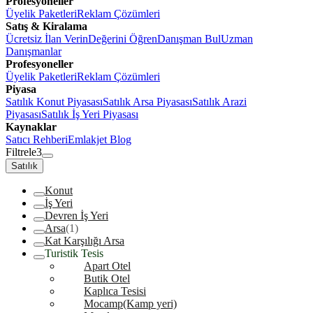
Profesyoneller
Üyelik Paketleri
Reklam Çözümleri
Satış & Kiralama
Ücretsiz İlan Verin
Değerini Öğren
Danışman Bul
Uzman
Danışmanlar
Profesyoneller
Üyelik Paketleri
Reklam Çözümleri
Piyasa
Satılık Konut Piyasası
Satılık Arsa Piyasası
Satılık Arazi
Piyasası
Satılık İş Yeri Piyasası
Kaynaklar
Satıcı Rehberi
Emlakjet Blog
Filtrele
3
Satılık
Konut
İş Yeri
Devren İş Yeri
Arsa
(1)
Kat Karşılığı Arsa
Turistik Tesis
Apart Otel
Butik Otel
Kaplıca Tesisi
Mocamp(Kamp yeri)