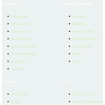
Kaynaklar
Emlakjet Hakkında
Emlakjet Blog
Hakkımızda
Satın Alma Rehberi
Ödüllerimiz
Satıcı Rehberi
Reklam Çözümleri
Kiralama Rehberi
Kurumsal Materyaller
Konut Kredisi Rehberi
İnsan Kaynakları
Ne Kadar Ödeyebilirim
İletişim
Emlak Değeri
Yardım
Verilerimiz
Hizmetler
Yasal
Danışman Bul
Kullanım Koşulları
Projeler
Bireysel Üyelik Sözleşmesi