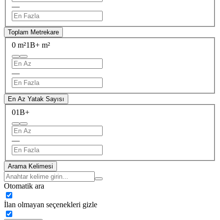
—
Toplam Metrekare
0 m²
1B+ m²
—
En Az Yatak Sayısı
0
1B+
—
Arama Kelimesi
Otomatik ara
İlan olmayan seçenekleri gizle