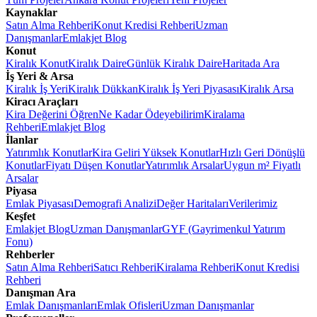
Kaynaklar
Satın Alma Rehberi
Konut Kredisi Rehberi
Uzman
Danışmanlar
Emlakjet Blog
Konut
Kiralık Konut
Kiralık Daire
Günlük Kiralık Daire
Haritada Ara
İş Yeri & Arsa
Kiralık İş Yeri
Kiralık Dükkan
Kiralık İş Yeri Piyasası
Kiralık Arsa
Kiracı Araçları
Kira Değerini Öğren
Ne Kadar Ödeyebilirim
Kiralama
Rehberi
Emlakjet Blog
İlanlar
Yatırımlık Konutlar
Kira Geliri Yüksek Konutlar
Hızlı Geri Dönüşlü
Konutlar
Fiyatı Düşen Konutlar
Yatırımlık Arsalar
Uygun m² Fiyatlı
Arsalar
Piyasa
Emlak Piyasası
Demografi Analizi
Değer Haritaları
Verilerimiz
Keşfet
Emlakjet Blog
Uzman Danışmanlar
GYF (Gayrimenkul Yatırım
Fonu)
Rehberler
Satın Alma Rehberi
Satıcı Rehberi
Kiralama Rehberi
Konut Kredisi
Rehberi
Danışman Ara
Emlak Danışmanları
Emlak Ofisleri
Uzman Danışmanlar