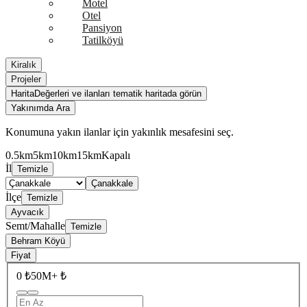
Motel
Otel
Pansiyon
Tatilköyü
Kiralık
Projeler
Harita
Değerleri ve ilanları tematik haritada görün
Yakınımda Ara
Konumuna yakın ilanlar için yakınlık mesafesini seç.
0.5km
5km
10km
15km
Kapalı
İl
Temizle
Çanakkale
İlçe
Temizle
Ayvacık
Semt/Mahalle
Temizle
Behram Köyü
Fiyat
0 ₺
50M+ ₺