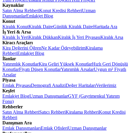
Kaynaklar
Satın Alma Rehberi
Konut Kredisi Rehberi
Uzman
Danışmanlar
Emlakjet Blog
Konut
Kiralık Konut
Kiralık Daire
Günlük Kiralık Daire
Haritada Ara
İş Yeri & Arsa
Kiralık İş Yeri
Kiralık Dükkan
Kiralık İş Yeri Piyasası
Kiralık Arsa
Kiracı Araçları
Kira Değerini Öğren
Ne Kadar Ödeyebilirim
Kiralama
Rehberi
Emlakjet Blog
İlanlar
Yatırımlık Konutlar
Kira Geliri Yüksek Konutlar
Hızlı Geri Dönüşlü
Konutlar
Fiyatı Düşen Konutlar
Yatırımlık Arsalar
Uygun m² Fiyatlı
Arsalar
Piyasa
Emlak Piyasası
Demografi Analizi
Değer Haritaları
Verilerimiz
Keşfet
Emlakjet Blog
Uzman Danışmanlar
GYF (Gayrimenkul Yatırım
Fonu)
Rehberler
Satın Alma Rehberi
Satıcı Rehberi
Kiralama Rehberi
Konut Kredisi
Rehberi
Danışman Ara
Emlak Danışmanları
Emlak Ofisleri
Uzman Danışmanlar