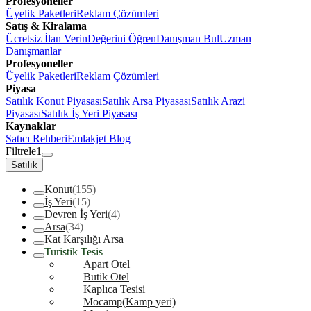
Profesyoneller
Üyelik Paketleri
Reklam Çözümleri
Satış & Kiralama
Ücretsiz İlan Verin
Değerini Öğren
Danışman Bul
Uzman
Danışmanlar
Profesyoneller
Üyelik Paketleri
Reklam Çözümleri
Piyasa
Satılık Konut Piyasası
Satılık Arsa Piyasası
Satılık Arazi
Piyasası
Satılık İş Yeri Piyasası
Kaynaklar
Satıcı Rehberi
Emlakjet Blog
Filtrele
1
Satılık
Konut
(155)
İş Yeri
(15)
Devren İş Yeri
(4)
Arsa
(34)
Kat Karşılığı Arsa
Turistik Tesis
Apart Otel
Butik Otel
Kaplıca Tesisi
Mocamp(Kamp yeri)