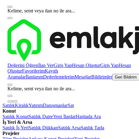
Kelime, semt veya ilan no ile ara...
Değerini Öğren
İlan Ver
Giriş Yap
Hesap Oluştur
Giriş Yap
Hesap
Oluştur
Favorilerim
Kayıtlı
Aramalar
İlanlarım
Değerlemelerim
Mesajlar
Bildirimler
Geri Bildirim
Kelime, semt veya ilan no ile ara...
Satılık
Kiralık
Yatırım
Danışmanlar
Sat
Konut
Satılık Konut
Satılık Daire
Yeni İlanlar
Haritada Ara
İş Yeri & Arsa
Satılık İş Yeri
Satılık Dükkan
Satılık Arsa
Satılık Tarla
Projeler
Tüm Projeler
Ankara Konut Projeleri
Yeni Projeler