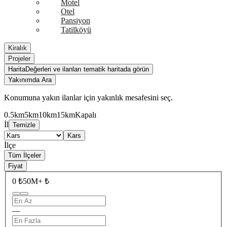
Motel
Otel
Pansiyon
Tatilköyü
Kiralık
Projeler
Harita
Değerleri ve ilanları tematik haritada görün
Yakınımda Ara
Konumuna yakın ilanlar için yakınlık mesafesini seç.
0.5km
5km
10km
15km
Kapalı
İl
Temizle
Kars
İlçe
Tüm İlçeler
Fiyat
0 ₺
50M+ ₺
—