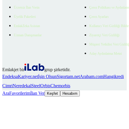
Ücretsiz İlan Verin
Çerez Politikası ve Aydınlat
Üyelik Paketleri
Çerez Ayarları
EmlakZeka Asistan
Kullanıcı Veri Gizliliği Bildi
Uzman Danışmanlar
Ziyaretçi Veri Gizliliği
Müşteri Yetkilisi Veri Gizlili
Aday Aydınlatma Metni
Emlakjet bir
grup şirketidir.
Endeksa
Kariyer.net
İşin Olsun
Sigortam.net
Arabam.com
Hangikredi
Cimri
Neredekal
SteelOrbis
Chemorbis
Ara
Favorilerim
İlan Ver
Keşfet
Hesabım