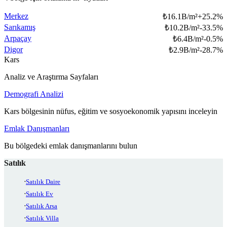
Merkez
₺
16.1B/m²
+
25.2
%
Sarıkamış
₺
10.2B/m²
-33.5
%
Arpaçay
₺
6.4B/m²
-0.5
%
Digor
₺
2.9B/m²
-28.7
%
Kars
Analiz ve Araştırma Sayfaları
Demografi Analizi
Kars bölgesinin nüfus, eğitim ve sosyoekonomik yapısını inceleyin
Emlak Danışmanları
Bu bölgedeki emlak danışmanlarını bulun
Satılık
Satılık Daire
Satılık Ev
Satılık Arsa
Satılık Villa