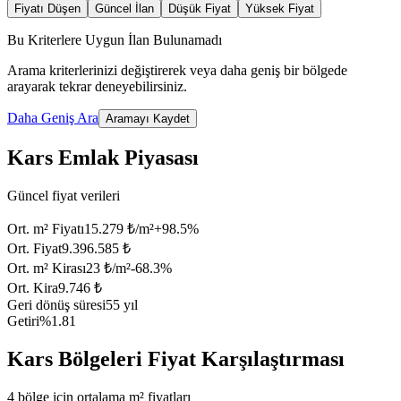
Fiyatı Düşen
Güncel İlan
Düşük Fiyat
Yüksek Fiyat
Bu Kriterlere Uygun İlan Bulunamadı
Arama kriterlerinizi değiştirerek veya daha geniş bir bölgede
arayarak tekrar deneyebilirsiniz.
Daha Geniş Ara
Aramayı Kaydet
Kars Emlak Piyasası
Güncel fiyat verileri
Ort. m² Fiyatı
15.279 ₺/m²
+
98.5
%
Ort. Fiyat
9.396.585 ₺
Ort. m² Kirası
23 ₺/m²
-68.3
%
Ort. Kira
9.746 ₺
Geri dönüş süresi
55 yıl
Getiri
%1.81
Kars Bölgeleri Fiyat Karşılaştırması
4 bölge için ortalama m² fiyatları