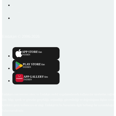
Emlakjet © 2006-2026
APP STORE
'dan
İNDİRİN
PLAY STORE
'dan
İNDİRİN
APP GALLERY
'den
İNDİRİN
Emlakjet.com internet sitesi ve Emlakjet mobil uygulamalarında kullanıcılar tarafından sağlana
ilan, bilgi, içerik ve görselin gerçekliği, orijinalliği, güvenilirliği ve doğruluğuna ilişkin soru
içerikleri giren kullanıcıya ait olup, Emlakjet'in bu hususlarla ilgili herhangi bir sorumluluğu
bulunmamaktadır.