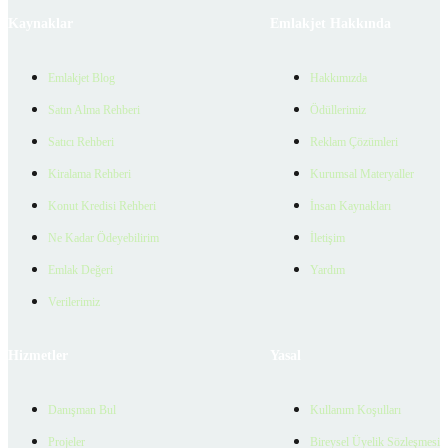
Kaynaklar
Emlakjet Hakkında
Emlakjet Blog
Hakkımızda
Satın Alma Rehberi
Ödüllerimiz
Satıcı Rehberi
Reklam Çözümleri
Kiralama Rehberi
Kurumsal Materyaller
Konut Kredisi Rehberi
İnsan Kaynakları
Ne Kadar Ödeyebilirim
İletişim
Emlak Değeri
Yardım
Verilerimiz
Hizmetler
Yasal
Danışman Bul
Kullanım Koşulları
Projeler
Bireysel Üyelik Sözleşmesi