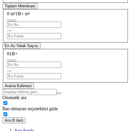
Toplam Metrekare
0 m²
1B+ m²
—
En Az Yatak Sayısı
0
1B+
—
Arama Kelimesi
Otomatik ara
İlan olmayan seçenekleri gizle
Ara (0 ilan)
Ana Sayfa