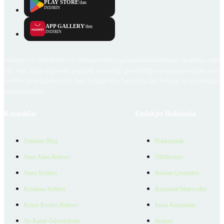
PLAY STORE
'dan
İNDİRİN
APP GALLERY
'den
İNDİRİN
Emlakjet.com internet sitesi ve Emlakjet mobil uygulamalarında kullanıcılar tarafından sağlana
ilan, bilgi, içerik ve görselin gerçekliği, orijinalliği, güvenilirliği ve doğruluğuna ilişkin soru
içerikleri giren kullanıcıya ait olup, Emlakjet'in bu hususlarla ilgili herhangi bir sorumluluğu
bulunmamaktadır.
Kaynaklar
Emlakjet Hakkında
Emlakjet Blog
Hakkımızda
Satın Alma Rehberi
Ödüllerimiz
Satıcı Rehberi
Reklam Çözümleri
Kiralama Rehberi
Kurumsal Materyaller
Konut Kredisi Rehberi
İnsan Kaynakları
Ne Kadar Ödeyebilirim
İletişim