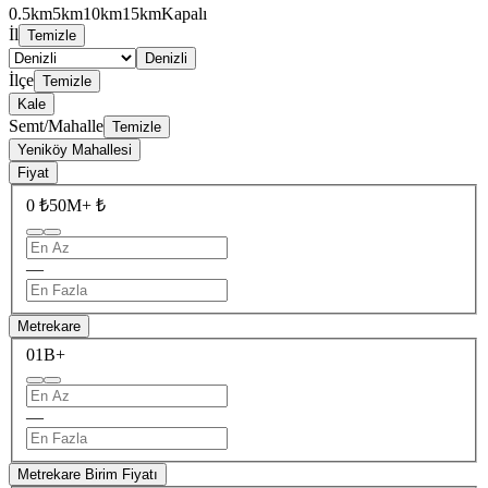
0.5km
5km
10km
15km
Kapalı
İl
Temizle
Denizli
İlçe
Temizle
Kale
Semt/Mahalle
Temizle
Yeniköy Mahallesi
Fiyat
0 ₺
50M+ ₺
—
Metrekare
0
1B+
—
Metrekare Birim Fiyatı