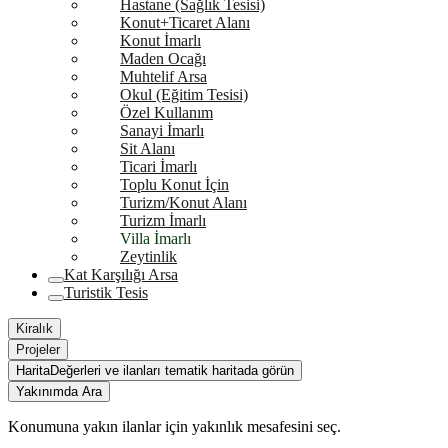
Hastane (Sağlık Tesisi)
Konut+Ticaret Alanı
Konut İmarlı
Maden Ocağı
Muhtelif Arsa
Okul (Eğitim Tesisi)
Özel Kullanım
Sanayi İmarlı
Sit Alanı
Ticari İmarlı
Toplu Konut İçin
Turizm/Konut Alanı
Turizm İmarlı
Villa İmarlı
Zeytinlik
Kat Karşılığı Arsa
Turistik Tesis
Kiralık
Projeler
Harita
Değerleri ve ilanları tematik haritada görün
Yakınımda Ara
Konumuna yakın ilanlar için yakınlık mesafesini seç.