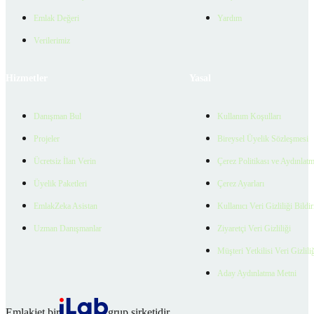
Emlak Değeri
Yardım
Verilerimiz
Hizmetler
Yasal
Danışman Bul
Kullanım Koşulları
Projeler
Bireysel Üyelik Sözleşmesi
Ücretsiz İlan Verin
Çerez Politikası ve Aydınlat
Üyelik Paketleri
Çerez Ayarları
EmlakZeka Asistan
Kullanıcı Veri Gizliliği Bildi
Uzman Danışmanlar
Ziyaretçi Veri Gizliliği
Müşteri Yetkilisi Veri Gizlili
Aday Aydınlatma Metni
Emlakjet bir
grup şirketidir.