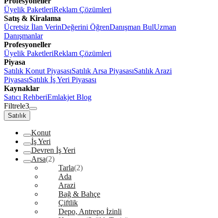
Profesyoneller
Üyelik Paketleri
Reklam Çözümleri
Satış & Kiralama
Ücretsiz İlan Verin
Değerini Öğren
Danışman Bul
Uzman
Danışmanlar
Profesyoneller
Üyelik Paketleri
Reklam Çözümleri
Piyasa
Satılık Konut Piyasası
Satılık Arsa Piyasası
Satılık Arazi
Piyasası
Satılık İş Yeri Piyasası
Kaynaklar
Satıcı Rehberi
Emlakjet Blog
Filtrele
3
Satılık
Konut
İş Yeri
Devren İş Yeri
Arsa
(2)
Tarla
(2)
Ada
Arazi
Bağ & Bahçe
Çiftlik
Depo, Antrepo İzinli