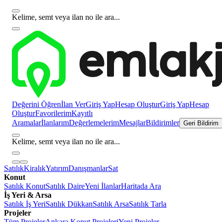
Kelime, semt veya ilan no ile ara...
Değerini Öğren
İlan Ver
Giriş Yap
Hesap Oluştur
Giriş Yap
Hesap
Oluştur
Favorilerim
Kayıtlı
Aramalar
İlanlarım
Değerlemelerim
Mesajlar
Bildirimler
Geri Bildirim
Kelime, semt veya ilan no ile ara...
Satılık
Kiralık
Yatırım
Danışmanlar
Sat
Konut
Satılık Konut
Satılık Daire
Yeni İlanlar
Haritada Ara
İş Yeri & Arsa
Satılık İş Yeri
Satılık Dükkan
Satılık Arsa
Satılık Tarla
Projeler
Tüm Projeler
Ankara Konut Projeleri
Yeni Projeler