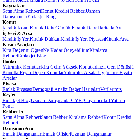
Kaynaklar
Satın Alma Rehberi
Konut Kredisi Rehberi
Uzman
Danışmanlar
Emlakjet Blog
Konut
Kiralık Konut
Kiralık Daire
Günlük Kiralık Daire
Haritada Ara
İş Yeri & Arsa
Kiralık İş Yeri
Kiralık Dükkan
Kiralık İş Yeri Piyasası
Kiralık Arsa
Kiracı Araçları
Kira Değerini Öğren
Ne Kadar Ödeyebilirim
Kiralama
Rehberi
Emlakjet Blog
İlanlar
Yatırımlık Konutlar
Kira Geliri Yüksek Konutlar
Hızlı Geri Dönüşlü
Konutlar
Fiyatı Düşen Konutlar
Yatırımlık Arsalar
Uygun m² Fiyatlı
Arsalar
Piyasa
Emlak Piyasası
Demografi Analizi
Değer Haritaları
Verilerimiz
Keşfet
Emlakjet Blog
Uzman Danışmanlar
GYF (Gayrimenkul Yatırım
Fonu)
Rehberler
Satın Alma Rehberi
Satıcı Rehberi
Kiralama Rehberi
Konut Kredisi
Rehberi
Danışman Ara
Emlak Danışmanları
Emlak Ofisleri
Uzman Danışmanlar