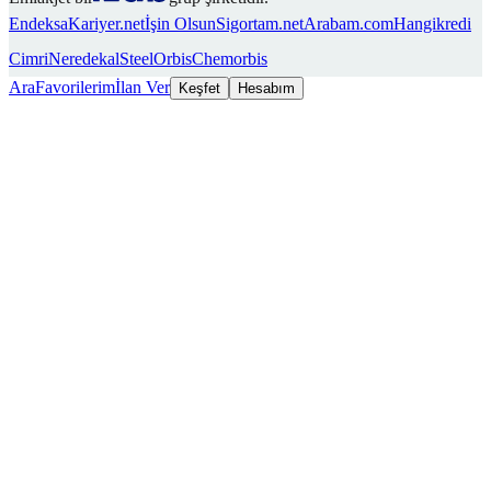
Endeksa
Kariyer.net
İşin Olsun
Sigortam.net
Arabam.com
Hangikredi
Cimri
Neredekal
SteelOrbis
Chemorbis
Ara
Favorilerim
İlan Ver
Keşfet
Hesabım