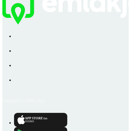
Emlakjet © 2006-2026
APP STORE
'dan
İNDİRİN