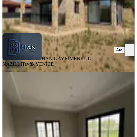
HAN GAYRİMENKUL NAZİLLİ
Tevfik YENİCE
Ara
Ara
HAN GAYRİMENKUL
NAZİLLİ
Tevfik YENİCE
SIFIR BİNA
Miray Emlaktan Sevindikli
Mahallesinde Satılık 3+1 Villa
Nazilli, Sevindikli Mahallesi
3+1
·
850 m²
·
30.05.2026
7.500.000 ₺