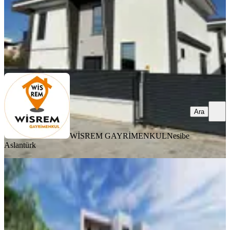
WİSREM GAYRİMENKUL
Nesibe Aslantürk
Ara
Ara
WİSREM GAYRİMENKUL
Nesibe
Aslantürk
KOMBİLİ
Nazilli Hamidiye Mah. Satılık Villalar
Nazilli, Hamidiye Mahallesi
3+1
·
140 m²
·
06.07.2026
7.500.000 ₺