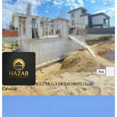
4+1
·
292 m²
·
22.06.2026
20.000.000 ₺
HAZAR GAYRİMENKUL
Hazar Cabadağ
Ara
Ara
HAZAR GAYRİMENKUL
Hazar
Cabadağ
SIFIR BİNA
Nazilli Dallıca'da Satılık Sıfır 4+1
Villa