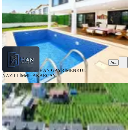
7.000.000 ₺
HAN GAYRİMENKUL NAZİLLİ
Melih AKARÇAY
Ara
Ara
HAN GAYRİMENKUL
NAZİLLİ
Melih AKARÇAY
SIFIR BİNA
Nazilli Sevindikli Mahallesi'nde
Doğayla İç İçe Lüks Yaşam Fırsatı
Nazilli, Sevindikli Mahallesi
2+1
·
200 m²
·
27.06.2026
4.390.000 ₺