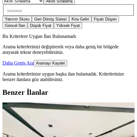
Akıllı Sıralama
Yatırım Skoru
Geri Dönüş Süresi
Kira Geliri
Fiyatı Düşen
Güncel İlan
Düşük Fiyat
Yüksek Fiyat
Bu Kriterlere Uygun İlan Bulunamadı
Arama kriterlerinizi değiştirerek veya daha geniş bir bölgede
arayarak tekrar deneyebilirsiniz.
Daha Geniş Ara
Aramayı Kaydet
Arama kriterlerinize uygun başka ilan bulamadık.
Kriterlerinize
benzer ilanlara göz atabilirsiniz.
Benzer İlanlar
SIFIR BİNA
Dallıca'da Sıfır, 4+1,satılık Villa
Nazilli, Dallıca Mahallesi
4+1
·
185 m²
·
02.08.2026