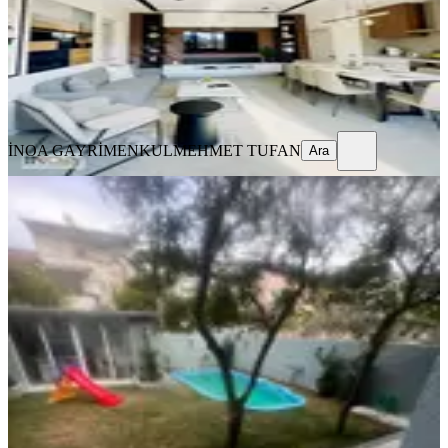
12.000.000 ₺
İNOA GAYRİMENKUL
MEHMET TUFAN
Ara
İNOA GAYRİMENKUL
MEHMET TUFAN
Ara
MANZARALI
Nazilli Şirinevler'de Havuzlu Ve
Bahçeli Satılık 5+1 Villa
Nazilli, Şirinevler Mahallesi
5+1
·
230 m²
·
21.07.2026
12.500.000 ₺
NAZILLI YILMAZ EMLAK
Yılmaz Öztekin