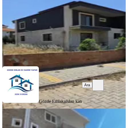
Nazilli, Dallıca Mahallesi
4+1
·
400 m²
·
16.06.2026
13.850.000 ₺
Gözde Emlak
arslan katı
Ara
Ara
Gözde Emlak
arslan katı
KOMBİLİ
Konut Emlaktan Aydın Nazilli
Yıldıztepe Mh Satılk 6+1 Lüks Vil