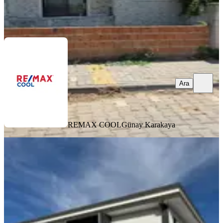
REMAX COOL
Günay Karakaya
Ara
Ara
REMAX COOL
Günay Karakaya
SIFIR BİNA
%
12
Wisrem Gayrimenkulden Dallıcada
Site İçinde Lüks Dubleks Villa
Nazilli, Dallıca Mahallesi
4+1
·
183 m²
·
09.07.2026
13.900.000 ₺
15.750.000 ₺