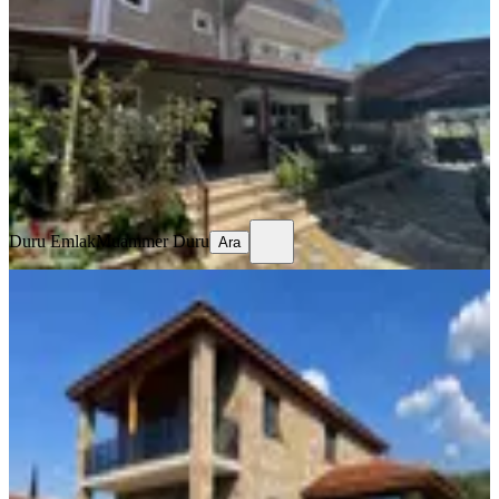
Nazilli, Yıldıztepe Mahallesi
6+1
·
350 m²
·
16.06.2026
13.000.000 ₺
Duru Emlak
Muammer Duru
Ara
Duru Emlak
Muammer Duru
Ara
SIFIR BİNA
%
2
Aydın Nazilli Yazırlı Mahallesinde
Satılık Lüks Dubleks Taş Ev
Nazilli, Yazırlı Mahallesi
4+1
·
250 m²
·
10.06.2026
10.600.000 ₺
10.800.000 ₺