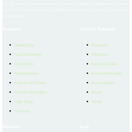
ilan, bilgi, içerik ve görselin gerçekliği, orijinalliği, güvenilirliği ve doğruluğuna ilişkin soru
içerikleri giren kullanıcıya ait olup, Emlakjet'in bu hususlarla ilgili herhangi bir sorumluluğu
bulunmamaktadır.
Kaynaklar
Emlakjet Hakkında
Emlakjet Blog
Hakkımızda
Satın Alma Rehberi
Ödüllerimiz
Satıcı Rehberi
Reklam Çözümleri
Kiralama Rehberi
Kurumsal Materyaller
Konut Kredisi Rehberi
İnsan Kaynakları
Ne Kadar Ödeyebilirim
İletişim
Emlak Değeri
Yardım
Verilerimiz
Hizmetler
Yasal