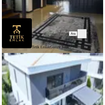
Tetik Emlak
Gamze Tetik
Ara
Ara
Tetik Emlak
Gamze Tetik
Nazilli Dallıcada Satılık, Havuzlu 4+1,
Ultra Lüks Villa
Nazilli, Dallıca Mahallesi
4+1
·
250 m²
·
20.05.2026
18.500.000 ₺
İNOA GAYRİMENKUL
MEHMET TUFAN