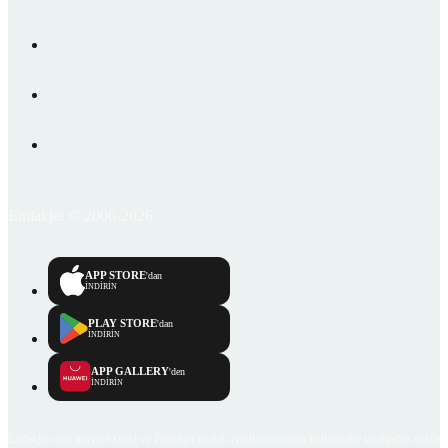
Emlakjet © 2006-2026
APP STORE
'dan
İNDİRİN
PLAY STORE
'dan
İNDİRİN
APP GALLERY
'den
İNDİRİN
Emlakjet.com internet sitesi ve Emlakjet mobil uygulamalarında kullanıcılar tarafından sağlana