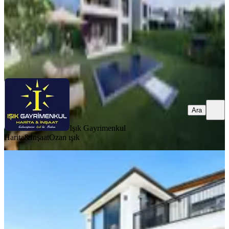
Işık Gayrimenkul Harita&İnşaat
Ozan ışık
Ara
Ara
Işık Gayrimenkul
Harita&İnşaat
Ozan ışık
Han Gayrimenkul'den Satılık Özel
Tasarımlı Dubleks Villa
Nazilli, Durasıllı Mahallesi
2+1
·
230 m²
·
05.07.2026