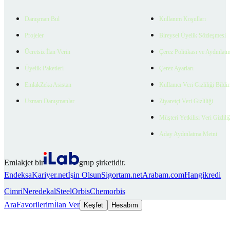
Danışman Bul
Kullanım Koşulları
Projeler
Bireysel Üyelik Sözleşmesi
Ücretsiz İlan Verin
Çerez Politikası ve Aydınlat
Üyelik Paketleri
Çerez Ayarları
EmlakZeka Asistan
Kullanıcı Veri Gizliliği Bildi
Uzman Danışmanlar
Ziyaretçi Veri Gizliliği
Müşteri Yetkilisi Veri Gizlili
Aday Aydınlatma Metni
Emlakjet bir
grup şirketidir.
Endeksa
Kariyer.net
İşin Olsun
Sigortam.net
Arabam.com
Hangikredi
Cimri
Neredekal
SteelOrbis
Chemorbis
Ara
Favorilerim
İlan Ver
Keşfet
Hesabım