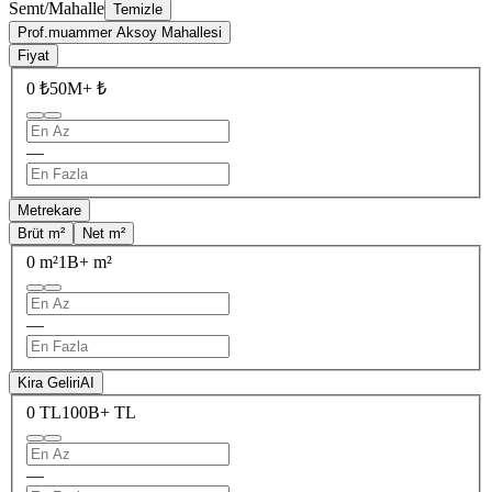
Semt/Mahalle
Temizle
Prof.muammer Aksoy Mahallesi
Fiyat
0 ₺
50M+ ₺
—
Metrekare
Brüt m²
Net m²
0 m²
1B+ m²
—
Kira Geliri
AI
0 TL
100B+ TL
—