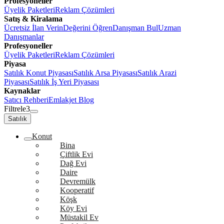
Profesyoneller
Üyelik Paketleri
Reklam Çözümleri
Satış & Kiralama
Ücretsiz İlan Verin
Değerini Öğren
Danışman Bul
Uzman
Danışmanlar
Profesyoneller
Üyelik Paketleri
Reklam Çözümleri
Piyasa
Satılık Konut Piyasası
Satılık Arsa Piyasası
Satılık Arazi
Piyasası
Satılık İş Yeri Piyasası
Kaynaklar
Satıcı Rehberi
Emlakjet Blog
Filtrele
3
Satılık
Konut
Bina
Çiftlik Evi
Dağ Evi
Daire
Devremülk
Kooperatif
Köşk
Köy Evi
Müstakil Ev