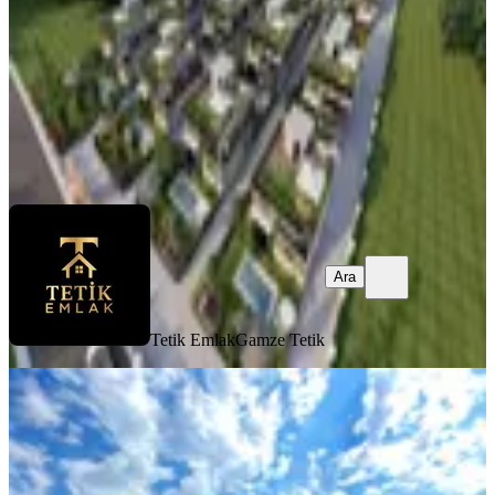
11.000.000 ₺
Tetik Emlak
Gamze Tetik
Ara
Ara
Tetik Emlak
Gamze Tetik
MANZARALI
Hazar Gayrimenkul'den Dallıca'da
Mükemmel Konumda Muhteşem Villa
Nazilli, Dallıca Mahallesi