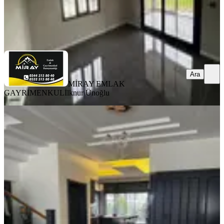
MİRAY EMLAK GAYRİMENKUL
İlknur Ünoğlu
Ara
Ara
MİRAY EMLAK
GAYRİMENKUL
İlknur Ünoğlu
MANZARALI
%
7
🏡 Tetik Emlak’tan Dallıca’da Satılık
Lüks Tripleks Villa 🏡
Nazilli, Dallıca Mahallesi
5+1
·
310 m²
·
22.05.2026
13.000.000 ₺
14.000.000 ₺