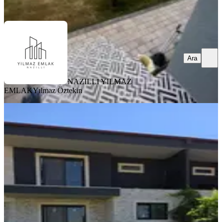
Ara
Ara
NAZILLI YILMAZ
EMLAK
Yılmaz Öztekin
Nazilli Dallıca Mahallesinde4+1, 200
M², Satılık Natamam Villa
Nazilli, İstiklal Mahallesi
4+1
·
200 m²
·
14.07.2026
12.800.000 ₺