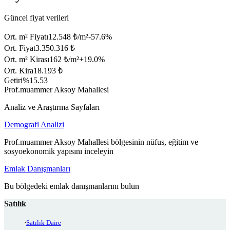
Güncel fiyat verileri
Ort. m² Fiyatı
12.548 ₺/m²
-57.6
%
Ort. Fiyat
3.350.316 ₺
Ort. m² Kirası
162 ₺/m²
+
19.0
%
Ort. Kira
18.193 ₺
Getiri
%15.53
Prof.muammer Aksoy Mahallesi
Analiz ve Araştırma Sayfaları
Demografi Analizi
Prof.muammer Aksoy Mahallesi bölgesinin nüfus, eğitim ve
sosyoekonomik yapısını inceleyin
Emlak Danışmanları
Bu bölgedeki emlak danışmanlarını bulun
Satılık
Satılık Daire