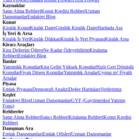
Kaynaklar
Satın Alma Rehberi
Konut Kredisi Rehberi
Uzman
Danışmanlar
Emlakjet Blog
Konut
Kiralık Konut
Kiralık Daire
Günlük Kiralık Daire
Haritada Ara
İş Yeri & Arsa
Kiralık İş Yeri
Kiralık Dükkan
Kiralık İş Yeri Piyasası
Kiralık Arsa
Kiracı Araçları
Kira Değerini Öğren
Ne Kadar Ödeyebilirim
Kiralama
Rehberi
Emlakjet Blog
İlanlar
Yatırımlık Konutlar
Kira Geliri Yüksek Konutlar
Hızlı Geri Dönüşlü
Konutlar
Fiyatı Düşen Konutlar
Yatırımlık Arsalar
Uygun m² Fiyatlı
Arsalar
Piyasa
Emlak Piyasası
Demografi Analizi
Değer Haritaları
Verilerimiz
Keşfet
Emlakjet Blog
Uzman Danışmanlar
GYF (Gayrimenkul Yatırım
Fonu)
Rehberler
Satın Alma Rehberi
Satıcı Rehberi
Kiralama Rehberi
Konut Kredisi
Rehberi
Danışman Ara
Emlak Danışmanları
Emlak Ofisleri
Uzman Danışmanlar