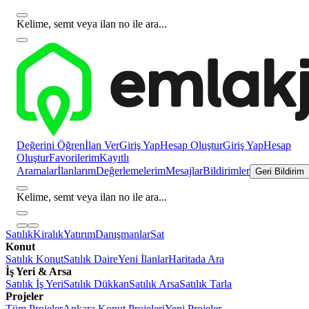
Kelime, semt veya ilan no ile ara...
Değerini Öğren
İlan Ver
Giriş Yap
Hesap Oluştur
Giriş Yap
Hesap
Oluştur
Favorilerim
Kayıtlı
Aramalar
İlanlarım
Değerlemelerim
Mesajlar
Bildirimler
Geri Bildirim
Kelime, semt veya ilan no ile ara...
Satılık
Kiralık
Yatırım
Danışmanlar
Sat
Konut
Satılık Konut
Satılık Daire
Yeni İlanlar
Haritada Ara
İş Yeri & Arsa
Satılık İş Yeri
Satılık Dükkan
Satılık Arsa
Satılık Tarla
Projeler
Tüm Projeler
Ankara Konut Projeleri
Yeni Projeler