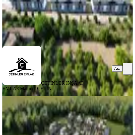
ÇETİNLER İNŞAAT EMLAK
Mahmut ÇETİN
Ara
Ara
ÇETİNLER İNŞAAT
EMLAK
Mahmut ÇETİN
EBV. BANYO
Tetik Emlaktan Antik Kent
Mastaura’da Lüks Dubleks Villa
Nazilli, Bozyurt Mahallesi
3+1
·
225 m²
·
23.06.2026