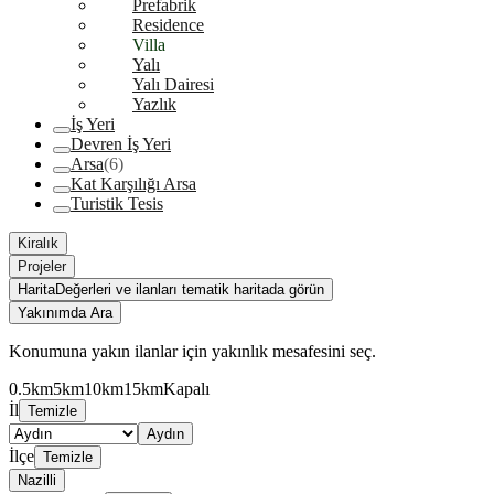
Prefabrik
Residence
Villa
Yalı
Yalı Dairesi
Yazlık
İş Yeri
Devren İş Yeri
Arsa
(6)
Kat Karşılığı Arsa
Turistik Tesis
Kiralık
Projeler
Harita
Değerleri ve ilanları tematik haritada görün
Yakınımda Ara
Konumuna yakın ilanlar için yakınlık mesafesini seç.
0.5km
5km
10km
15km
Kapalı
İl
Temizle
Aydın
İlçe
Temizle
Nazilli