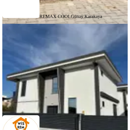
REMAX COOL
Günay Karakaya
SIFIR BİNA
%
12
Wisrem Gayrimenkulden Dallıcada
Site İçinde Lüks Dubleks Villa
Nazilli, Dallıca Mahallesi
4+1
·
183 m²
·
09.07.2026
13.900.000 ₺
15.750.000 ₺
WİSREM GAYRİMENKUL
Nesibe Aslantürk
Ara