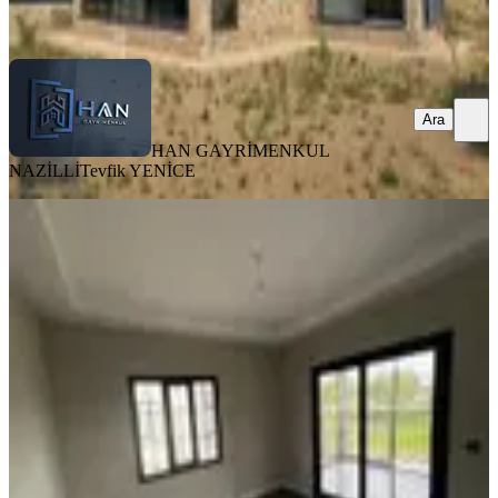
Ara
Ara
HAN GAYRİMENKUL
NAZİLLİ
Tevfik YENİCE
SIFIR BİNA
Miray Emlaktan Sevindikli
Mahallesinde Satılık 3+1 Villa
Nazilli, Sevindikli Mahallesi
3+1
·
850 m²
·
30.05.2026
7.500.000 ₺
MİRAY EMLAK GAYRİMENKUL
İlknur Ünoğlu