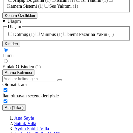
Ahşap Doğrama
(
1
)
Isıcam
(
1
)
Isı Yalıtımı
(
1
)
Kamera Sistemi
(
1
)
Ses Yalıtımı
(
1
)
Konum Özellikleri
Ulaşım
Ulaşım
Dolmuş
(
1
)
Minibüs
(
1
)
Semt Pazarına Yakın
(
1
)
Kimden
Tümü
Emlak Ofisinden
(
1
)
Arama Kelimesi
Otomatik ara
İlan olmayan seçenekleri gizle
Ara (1 ilan)
Ana Sayfa
Satılık Villa
Aydın Satılık Villa