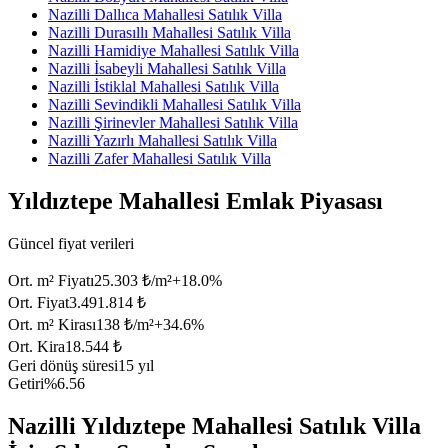
Nazilli Dallıca Mahallesi Satılık Villa
Nazilli Durasıllı Mahallesi Satılık Villa
Nazilli Hamidiye Mahallesi Satılık Villa
Nazilli İsabeyli Mahallesi Satılık Villa
Nazilli İstiklal Mahallesi Satılık Villa
Nazilli Sevindikli Mahallesi Satılık Villa
Nazilli Şirinevler Mahallesi Satılık Villa
Nazilli Yazırlı Mahallesi Satılık Villa
Nazilli Zafer Mahallesi Satılık Villa
Yıldıztepe Mahallesi Emlak Piyasası
Güncel fiyat verileri
Ort. m² Fiyatı
25.303 ₺/m²
+
18.0
%
Ort. Fiyat
3.491.814 ₺
Ort. m² Kirası
138 ₺/m²
+
34.6
%
Ort. Kira
18.544 ₺
Geri dönüş süresi
15 yıl
Getiri
%6.56
Nazilli Yıldıztepe Mahallesi Satılık Villa