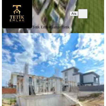
Ara
Tetik Emlak
Gamze Tetik
MANZARALI
Hazar Gayrimenkul'den Dallıca'da
Mükemmel Konumda Muhteşem Villa
Nazilli, Dallıca Mahallesi
4+1
·
292 m²
·
22.06.2026
20.000.000 ₺
HAZAR GAYRİMENKUL
Hazar Cabadağ
Ara