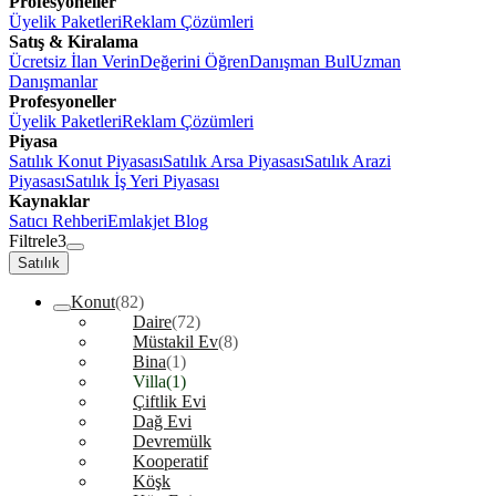
Profesyoneller
Üyelik Paketleri
Reklam Çözümleri
Satış & Kiralama
Ücretsiz İlan Verin
Değerini Öğren
Danışman Bul
Uzman
Danışmanlar
Profesyoneller
Üyelik Paketleri
Reklam Çözümleri
Piyasa
Satılık Konut Piyasası
Satılık Arsa Piyasası
Satılık Arazi
Piyasası
Satılık İş Yeri Piyasası
Kaynaklar
Satıcı Rehberi
Emlakjet Blog
Filtrele
3
Satılık
Konut
(82)
Daire
(72)
Müstakil Ev
(8)
Bina
(1)
Villa
(1)
Çiftlik Evi
Dağ Evi
Devremülk
Kooperatif
Köşk