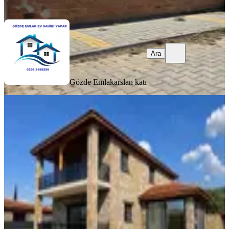
Ara
Ara
Gözde Emlak
arslan katı
SIFIR BİNA
%
2
Aydın Nazilli Yazırlı Mahallesinde
Satılık Lüks Dubleks Taş Ev
Nazilli, Yazırlı Mahallesi
4+1
·
250 m²
·
10.06.2026
10.600.000 ₺
10.800.000 ₺
HAN GAYRİMENKUL NAZİLLİ
Tevfik YENİCE