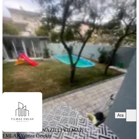
Nazilli Şirinevler'de Havuzlu Ve
Bahçeli Satılık 5+1 Villa
Nazilli, Şirinevler Mahallesi
5+1
·
230 m²
·
21.07.2026
12.500.000 ₺
NAZILLI YILMAZ EMLAK
Yılmaz Öztekin
Ara
Ara
NAZILLI YILMAZ
EMLAK
Yılmaz Öztekin