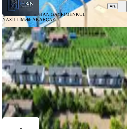
Ara
HAN GAYRİMENKUL
NAZİLLİ
Melih AKARÇAY
SIFIR BİNA
Nazilli Sevindikli Mahallesi'nde
Doğayla İç İçe Lüks Yaşam Fırsatı
Nazilli, Sevindikli Mahallesi
2+1
·
200 m²
·
27.06.2026
4.390.000 ₺
ÇETİNLER İNŞAAT EMLAK
Mahmut ÇETİN
Ara