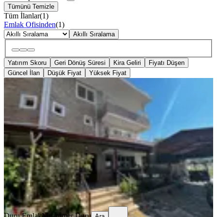
Tümünü Temizle
Tüm İlanlar
(
1
)
Emlak Ofisinden
(
1
)
Akıllı Sıralama
Yatırım Skoru
Geri Dönüş Süresi
Kira Geliri
Fiyatı Düşen
Güncel İlan
Düşük Fiyat
Yüksek Fiyat
KOMBİLİ
Konut Emlaktan Aydın Nazilli
Yıldıztepe Mh Satılk 6+1 Lüks Vil
Nazilli, Yıldıztepe Mahallesi
6+1
·
350 m²
·
16.06.2026
13.000.000 ₺
Duru Emlak
Muammer Duru
Ara
Duru Emlak
Muammer Duru
Ara