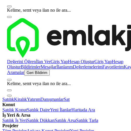
Kelime, semt veya ilan no ile ara...
Değerini Öğren
İlan Ver
Giriş Yap
Hesap Oluştur
Giriş Yap
Hesap
Oluştur
Bildirimler
Mesajlar
İlanlarım
Değerlemelerim
Favorilerim
Kayı
Aramalar
Geri Bildirim
Kelime, semt veya ilan no ile ara...
Satılık
Kiralık
Yatırım
Danışmanlar
Sat
Konut
Satılık Konut
Satılık Daire
Yeni İlanlar
Haritada Ara
İş Yeri & Arsa
Satılık İş Yeri
Satılık Dükkan
Satılık Arsa
Satılık Tarla
Projeler
Tüm Projeler
Ankara Konut Projeleri
Yeni Projeler