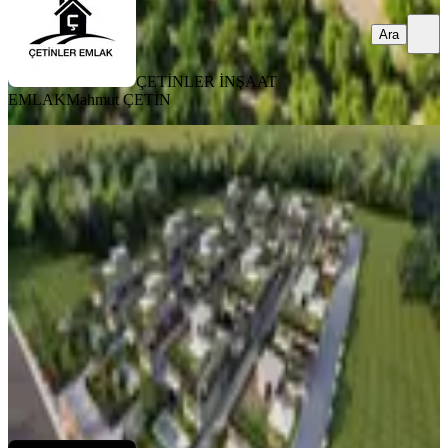
Ara
ÇETİNLER İNŞAAT
EMLAK
Mahmut ÇETİN
EBV. BANYO
Tetik Emlaktan Antik Kent
Mastaura’da Lüks Dubleks Villa
Nazilli, Bozyurt Mahallesi
3+1
·
225 m²
·
23.06.2026
11.000.000 ₺
Tetik Emlak
Gamze Tetik
Ara