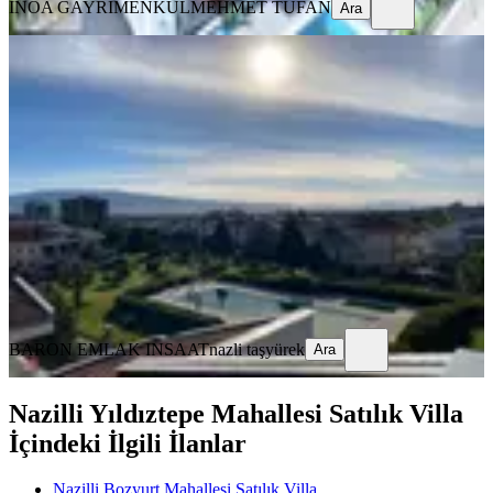
İNOA GAYRİMENKUL
MEHMET TUFAN
Ara
MANZARALI
Dallıca Mevkisinde Lüxs Villa 4+1
Triplexs
Nazilli, Dallıca Mahallesi
4+1
·
410 m²
·
13.05.2026
16.500.000 ₺
BARON EMLAK INSAAT
nazli taşyürek
Ara
BARON EMLAK INSAAT
nazli taşyürek
Ara
Nazilli Yıldıztepe Mahallesi Satılık Villa
İçindeki İlgili İlanlar
Nazilli Bozyurt Mahallesi Satılık Villa