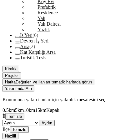
Köy Evi
Prefabrik
Residence
Yalı
Yalı Dairesi
Yazlık
İş Yeri
(6)
Devren İş Yeri
Arsa
(2)
Kat Karşılığı Arsa
Turistik Tesis
Kiralık
Projeler
Harita
Değerleri ve ilanları tematik haritada görün
Yakınımda Ara
Konumuna yakın ilanlar için yakınlık mesafesini seç.
0.5km
5km
10km
15km
Kapalı
İl
Temizle
Aydın
İlçe
Temizle
Nazilli