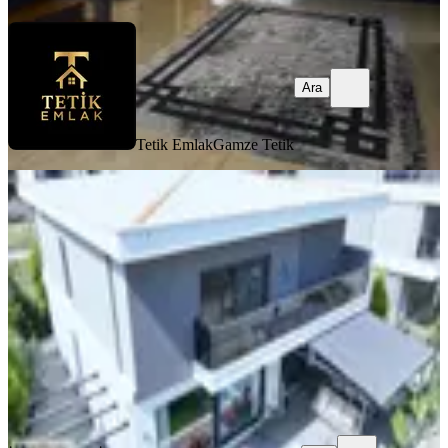
Ara
Tetik Emlak
Gamze Tetik
Nazilli Dallıcada Satılık, Havuzlu 4+1,
Ultra Lüks Villa
Nazilli, Dallıca Mahallesi
4+1
·
250 m²
·
20.05.2026
18.500.000 ₺
İNOA GAYRİMENKUL
MEHMET TUFAN
Ara