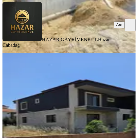
Ara
HAZAR GAYRİMENKUL
Hazar
Cabadağ
SIFIR BİNA
Nazilli Dallıca'da Satılık Sıfır 4+1
Villa
Nazilli, Dallıca Mahallesi
4+1
·
400 m²
·
16.06.2026
13.850.000 ₺
Gözde Emlak
arslan katı