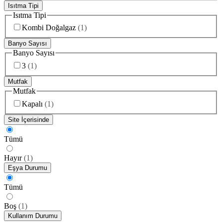
Isıtma Tipi
Isıtma Tipi
Kombi Doğalgaz
(
1
)
Banyo Sayısı
Banyo Sayısı
3
(
1
)
Mutfak
Mutfak
Kapalı
(
1
)
Site İçerisinde
Tümü
Hayır
(
1
)
Eşya Durumu
Tümü
Boş
(
1
)
Kullanım Durumu