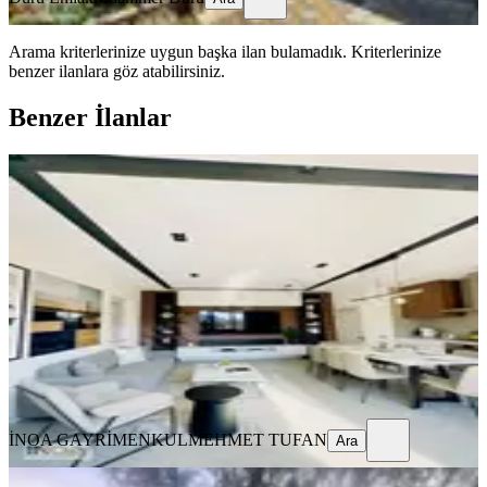
Arama kriterlerinize uygun başka ilan bulamadık.
Kriterlerinize
benzer ilanlara göz atabilirsiniz.
Benzer İlanlar
SIFIR BİNA
Dallıca'da Sıfır, 4+1,satılık Villa
Nazilli, Dallıca Mahallesi
4+1
·
185 m²
·
02.08.2026
12.000.000 ₺
İNOA GAYRİMENKUL
MEHMET TUFAN
Ara
İNOA GAYRİMENKUL
MEHMET TUFAN
Ara
MANZARALI