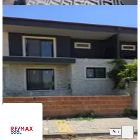
Nazilli Dallıca Mahallesinde4+1, 200
M², Satılık Natamam Villa
Nazilli, İstiklal Mahallesi
4+1
·
200 m²
·
14.07.2026
12.800.000 ₺
REMAX COOL
Günay Karakaya
Ara
Ara