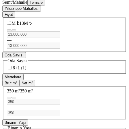
Semt/Mahalle
Temizle
Yıldıztepe Mahallesi
Fiyat
13M ₺
13M ₺
—
Oda Sayısı
Oda Sayısı
6+1
(
1
)
Metrekare
Brüt m²
Net m²
350 m²
350 m²
—
Binanın Yaşı
Binanın Yaşı