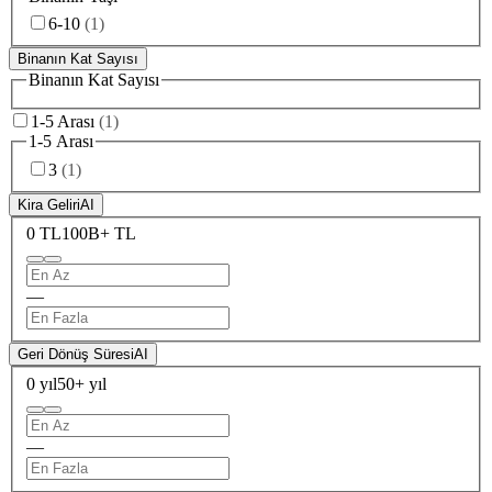
6-10
(
1
)
Binanın Kat Sayısı
Binanın Kat Sayısı
1-5 Arası
(
1
)
1-5 Arası
3
(
1
)
Kira Geliri
AI
0 TL
100B+ TL
—
Geri Dönüş Süresi
AI
0 yıl
50+ yıl
—