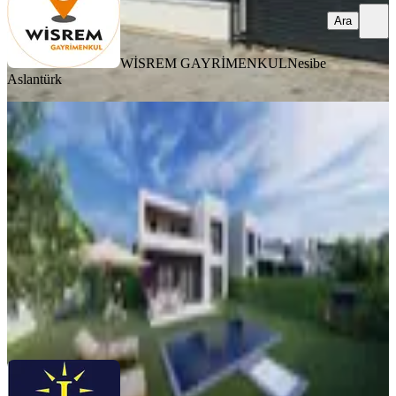
Ara
WİSREM GAYRİMENKUL
Nesibe
Aslantürk
KOMBİLİ
Nazilli Hamidiye Mah. Satılık Villalar
Nazilli, Hamidiye Mahallesi
3+1
·
140 m²
·
06.07.2026
7.500.000 ₺
Işık Gayrimenkul Harita&İnşaat
Ozan ışık
Ara