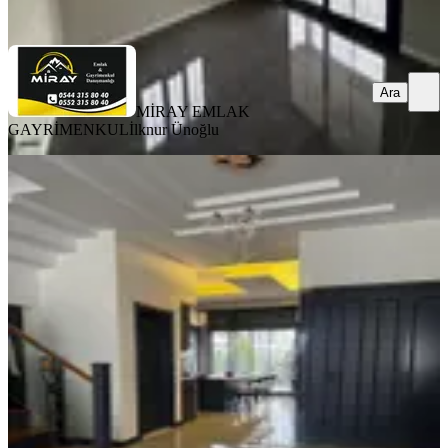
Ara
Ara
MİRAY EMLAK
GAYRİMENKUL
İlknur Ünoğlu
MANZARALI
%
7
🏡 Tetik Emlak’tan Dallıca’da Satılık
Lüks Tripleks Villa 🏡
Nazilli, Dallıca Mahallesi
5+1
·
310 m²
·
22.05.2026
13.000.000 ₺
14.000.000 ₺
Tetik Emlak
Gamze Tetik
Ara