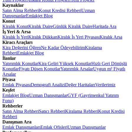
Kaynaklar
Satın Alma Rehberi
Konut Kredisi Rehberi
Uzman
Danışmanlar
Emlakjet Blog
Konut
Kiralık Konut
Kiralık Daire
Günlük Kiralık Daire
Haritada Ara
İş Yeri & Arsa
Kiralık İş Yeri
Kiralık Dükkan
Kiralık İş Yeri Piyasası
Kiralık Arsa
Kiracı Araçları
Kira Değerini Öğren
Ne Kadar Ödeyebilirim
Kiralama
Rehberi
Emlakjet Blog
İlanlar
Yatırımlık Konutlar
Kira Geliri Yüksek Konutlar
Hızlı Geri Dönüşlü
Konutlar
Fiyatı Düşen Konutlar
Yatırımlık Arsalar
Uygun m² Fiyatlı
Arsalar
Piyasa
Emlak Piyasası
Demografi Analizi
Değer Haritaları
Verilerimiz
Keşfet
Emlakjet Blog
Uzman Danışmanlar
GYF (Gayrimenkul Yatırım
Fonu)
Rehberler
Satın Alma Rehberi
Satıcı Rehberi
Kiralama Rehberi
Konut Kredisi
Rehberi
Danışman Ara
Emlak Danışmanları
Emlak Ofisleri
Uzman Danışmanlar