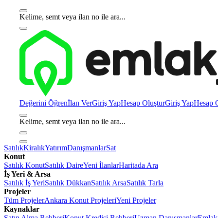
Kelime, semt veya ilan no ile ara...
Değerini Öğren
İlan Ver
Giriş Yap
Hesap Oluştur
Giriş Yap
Hesap O
Kelime, semt veya ilan no ile ara...
Satılık
Kiralık
Yatırım
Danışmanlar
Sat
Konut
Satılık Konut
Satılık Daire
Yeni İlanlar
Haritada Ara
İş Yeri & Arsa
Satılık İş Yeri
Satılık Dükkan
Satılık Arsa
Satılık Tarla
Projeler
Tüm Projeler
Ankara Konut Projeleri
Yeni Projeler
Kaynaklar
Satın Alma Rehberi
Konut Kredisi Rehberi
Uzman Danışmanlar
Emlakj