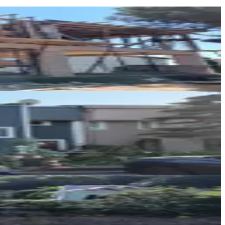
FUNDA EREN GAYRİMENKUL
Funda Eren
Ara
S GAYRİMENKUL VE DANIŞMANLIK AŞ
Murat Erdem Şengül
TIRIM GAYRİMENKUL VE GELİŞTİRME
BİRKAN AKYILMAZ