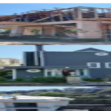
Teslim 342m² Arsada 2,5kat Villa
ık Villa
PROME
Ara
NOSERİ YA
Ara