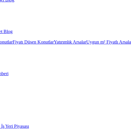
et Blog
onutlar
Fiyatı Düşen Konutlar
Yatırımlık Arsalar
Uygun m² Fiyatlı Arsala
hberi
k İş Yeri Piyasası