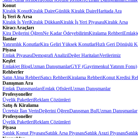
Konut
Kiralık Konut
Kiralık Daire
Günlük Kiralık Daire
Haritada Ara
İş Yeri & Arsa
Kiralık İş Yeri
Kiralık Dükkan
Kiralık İş Yeri Piyasası
Kiralık Arsa
Kiracı Araçları
Kira Değerini Öğren
Ne Kadar Ödeyebilirim
Kiralama Rehberi
Emlakj
İlanlar
Yatırımlık Konutlar
Kira Geliri Yüksek Konutlar
Hızlı Geri Dönüşlü K
Piyasa
Emlak Piyasası
Demografi Analizi
Değer Haritaları
Verilerimiz
Keşfet
Emlakjet Blog
Uzman Danışmanlar
GYF (Gayrimenkul Yatırım Fonu)
Rehberler
Satın Alma Rehberi
Satıcı Rehberi
Kiralama Rehberi
Konut Kredisi Re
Danışman Ara
Emlak Danışmanları
Emlak Ofisleri
Uzman Danışmanlar
Profesyoneller
Üyelik Paketleri
Reklam Çözümleri
Satış & Kiralama
Ücretsiz İlan Verin
Değerini Öğren
Danışman Bul
Uzman Danışmanlar
Profesyoneller
Üyelik Paketleri
Reklam Çözümleri
Piyasa
Satılık Konut Piyasası
Satılık Arsa Piyasası
Satılık Arazi Piyasası
Satılı