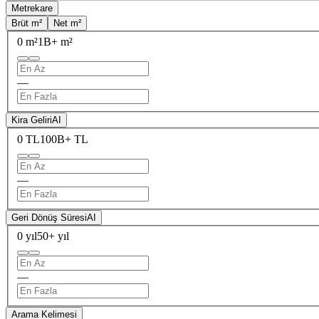
Metrekare
Brüt m²
Net m²
0 m²
1B+ m²
—
Kira Geliri
AI
0 TL
100B+ TL
—
Geri Dönüş Süresi
AI
0 yıl
50+ yıl
—
Arama Kelimesi