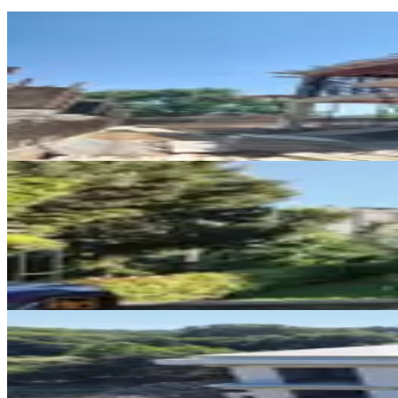
EBV. BANYO
Çekmeköy Ömerli'de 2026aralık 
Çekmeköy, Ömerli Mahallesi
5+1
·
360 m²
·
25.07.2026
49.500.000 ₺
ŞÖMİNELİ
Çekmeköy Villa Belde Sitesi Satıl
Çekmeköy, Mimar Sinan Mahallesi
4+1
·
315 m²
·
09.07.2026
49.000.000 ₺
KOMBİLİ
Özel Projede Satılık Villa...
Çekmeköy, Reşadiye Mahallesi