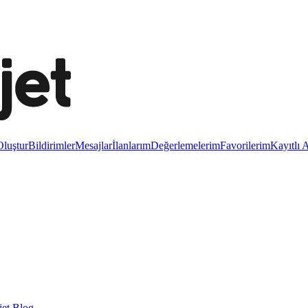
luştur
Bildirimler
Mesajlar
İlanlarım
Değerlemelerim
Favorilerim
Kayıtlı 
et Blog