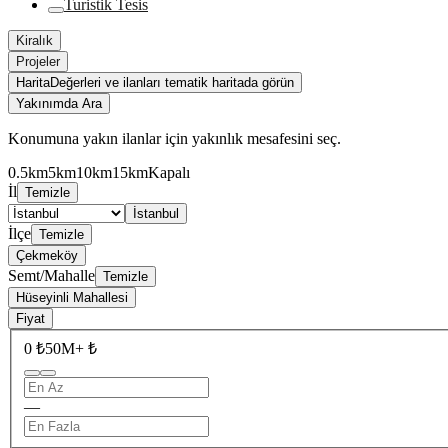
Turistik Tesis
Kiralık
Projeler
Harita
Değerleri ve ilanları tematik haritada görün
Yakınımda Ara
Konumuna yakın ilanlar için yakınlık mesafesini seç.
0.5km
5km
10km
15km
Kapalı
İl
Temizle
İstanbul
İlçe
Temizle
Çekmeköy
Semt/Mahalle
Temizle
Hüseyinli Mahallesi
Fiyat
0 ₺
50M+ ₺
—