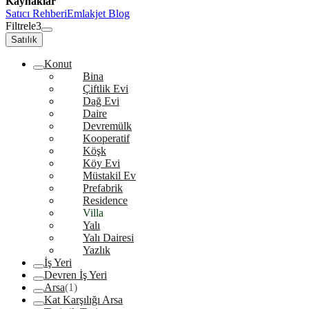
Kaynaklar
Satıcı Rehberi
Emlakjet Blog
Filtrele
3
Satılık
Konut
Bina
Çiftlik Evi
Dağ Evi
Daire
Devremülk
Kooperatif
Köşk
Köy Evi
Müstakil Ev
Prefabrik
Residence
Villa
Yalı
Yalı Dairesi
Yazlık
İş Yeri
Devren İş Yeri
Arsa
(1)
Kat Karşılığı Arsa